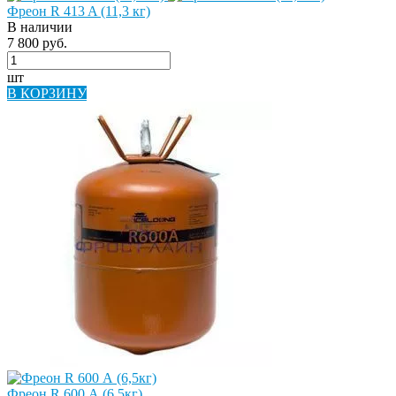
Фреон R 413 A (11,3 кг)
В наличии
7 800 руб.
шт
В КОРЗИНУ
Фреон R 600 А (6,5кг)