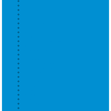
Блендеры
Вафельницы
Грили контактные
Картофелечистки
Кипятильники
Котлы пищеварочные
Льдогенераторы
Миксеры
Мясорубки
Нейтральное оборудование
Овощерезки
Пароконвектоматы
Печи для пиццы
Печи конвекционные
Пилы для резки мяса
Плиты индукционные
Плиты электрические
Посудомоечные машины
Расходн. материалы
Слайсеры
Тестомесы
Фритюрницы
Чебуречницы
Шкафы жарочные
Шкафы пекарские