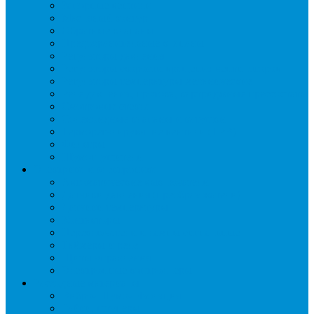
Запорные вентили
Масляный контур
Обратные клапаны
Предохранительные клапаны
Регуляторы давления
Регуляторы скорости вращения вентиляторов
Регуляторы температуры механические
Реле давления, протока, картриджные прессостаты
Смотровые стекла
Соленоидные клапаны и катушки
Терморегулирующие вентили (ТРВ)
Фильтры
Шумоглушители
Электрика и электроника
Автоматические выключатели
Датчики давления (преобразователи)
Датчики температуры
Контакторы
Переключатели и лампы сигнальные
Таймеры и реле
Щиты управления
Электронные контроллеры
Расходные материалы
Вибро- Шумо- Изоляция
Гайки, штуцеры