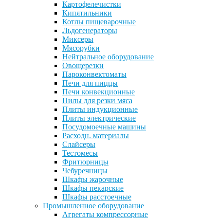
Картофелечистки
Кипятильники
Котлы пищеварочные
Льдогенераторы
Миксеры
Мясорубки
Нейтральное оборудование
Овощерезки
Пароконвектоматы
Печи для пиццы
Печи конвекционные
Пилы для резки мяса
Плиты индукционные
Плиты электрические
Посудомоечные машины
Расходн. материалы
Слайсеры
Тестомесы
Фритюрницы
Чебуречницы
Шкафы жарочные
Шкафы пекарские
Шкафы расстоечные
Промышленное оборудование
Агрегаты компрессорные