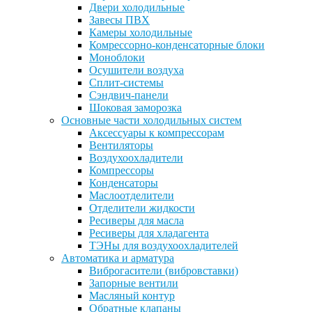
Двери холодильные
Завесы ПВХ
Камеры холодильные
Комрессорно-конденсаторные блоки
Моноблоки
Осушители воздуха
Сплит-системы
Сэндвич-панели
Шоковая заморозка
Основные части холодильных систем
Аксессуары к компрессорам
Вентиляторы
Воздухоохладители
Компрессоры
Конденсаторы
Маслоотделители
Отделители жидкости
Ресиверы для масла
Ресиверы для хладагента
ТЭНы для воздухоохладителей
Автоматика и арматура
Виброгасители (вибровставки)
Запорные вентили
Масляный контур
Обратные клапаны