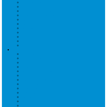
Дренаж, помпы
Кабельная продукция
Крепежные системы
Кронштейны, ограждения
Масло
Материалы для пайки
Нагреватели и ТЭНы
Теплоизоляция
Труба медная
Фитинги медные
Хладагент
Инструмент холодильщика
Вальцовки
Вентили и муфты
Весы
Герметики
Гребенки для правки ребер
Зеркала инспекционные
Измерительный и вспомогательный инструмент
Индикаторы утечки и Химия
Инжекторы
Ключи вентильные
Манометры
Насосы вакуумные и станции сбора
Паячные посты и огнезащита