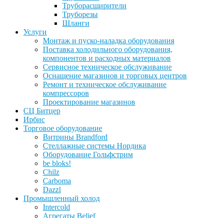
Труборасширители
Труборезы
Шланги
Услуги
Монтаж и пуско-наладка оборудования
Поставка холодильного оборудования,
компонентов и расходных материалов
Сервисное техническое обслуживание
Оснащение магазинов и торговых центров
Ремонт и техническое обслуживание
компрессоров
Проектирование магазинов
СЦ Битцер
Ирбис
Торговое оборудование
Витрины Brandford
Стеллажные системы Нордика
Оборудование Гольфстрим
be bloks!
Chilz
Carboma
Dazzl
Промышленный холод
Intercold
Агрегаты Belief