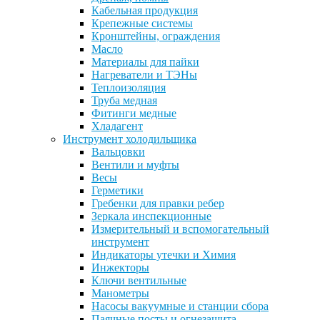
Кабельная продукция
Крепежные системы
Кронштейны, ограждения
Масло
Материалы для пайки
Нагреватели и ТЭНы
Теплоизоляция
Труба медная
Фитинги медные
Хладагент
Инструмент холодильщика
Вальцовки
Вентили и муфты
Весы
Герметики
Гребенки для правки ребер
Зеркала инспекционные
Измерительный и вспомогательный
инструмент
Индикаторы утечки и Химия
Инжекторы
Ключи вентильные
Манометры
Насосы вакуумные и станции сбора
Паячные посты и огнезащита