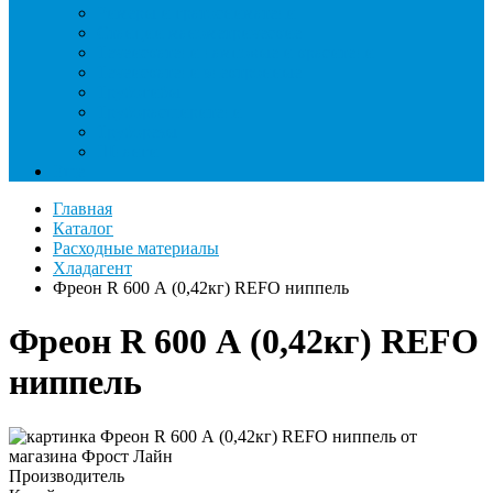
Римеры и гратосниматели
Станции манометрические
Течеискатели ламповые и красители
Течеискатели электронные
Трубогибы
Труборасширители
Труборезы
Шланги
Еще
Главная
Каталог
Расходные материалы
Хладагент
Фреон R 600 А (0,42кг) REFO ниппель
Фреон R 600 А (0,42кг) REFO
ниппель
Производитель