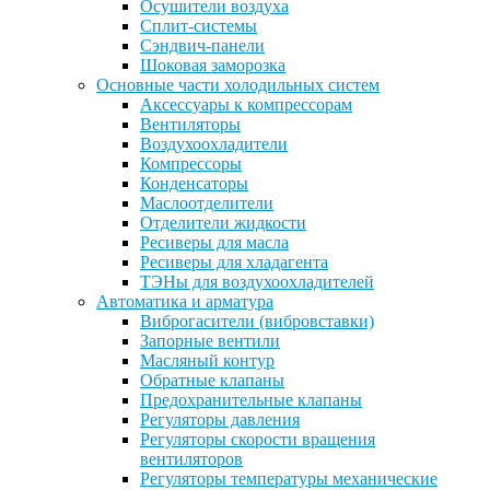
Осушители воздуха
Сплит-системы
Сэндвич-панели
Шоковая заморозка
Основные части холодильных систем
Аксессуары к компрессорам
Вентиляторы
Воздухоохладители
Компрессоры
Конденсаторы
Маслоотделители
Отделители жидкости
Ресиверы для масла
Ресиверы для хладагента
ТЭНы для воздухоохладителей
Автоматика и арматура
Виброгасители (вибровставки)
Запорные вентили
Масляный контур
Обратные клапаны
Предохранительные клапаны
Регуляторы давления
Регуляторы скорости вращения
вентиляторов
Регуляторы температуры механические