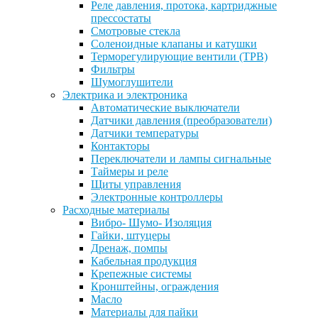
Реле давления, протока, картриджные
прессостаты
Смотровые стекла
Соленоидные клапаны и катушки
Терморегулирующие вентили (ТРВ)
Фильтры
Шумоглушители
Электрика и электроника
Автоматические выключатели
Датчики давления (преобразователи)
Датчики температуры
Контакторы
Переключатели и лампы сигнальные
Таймеры и реле
Щиты управления
Электронные контроллеры
Расходные материалы
Вибро- Шумо- Изоляция
Гайки, штуцеры
Дренаж, помпы
Кабельная продукция
Крепежные системы
Кронштейны, ограждения
Масло
Материалы для пайки