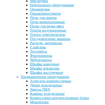
Мясорубки
Нейтральное оборудование
Овощерезки
Пароконвектоматы
Печи для пиццы
Печи конвекционные
Пилы для резки мяса
Плиты индукционные
Плиты электрические
Посудомоечные машины
Расходн. материалы
Слайсеры
Тестомесы
Фритюрницы
Чебуречницы
Шкафы жарочные
Шкафы пекарские
Шкафы расстоечные
Промышленное оборудование
Агрегаты компрессорные
Двери холодильные
Завесы ПВХ
Камеры холодильные
Комрессорно-конденсаторные блоки
Моноблоки