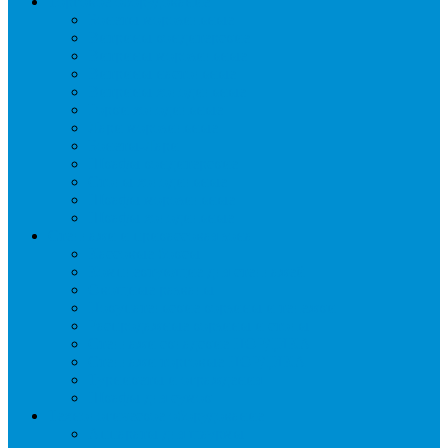
Торговое оборудование
Бонеты морозильные
Витрины кондитерские
Витрины морозильные
Витрины настольные
Витрины холодильные
Горки холодильные
Лари морозильные
Бонеты-Лари
Шкафы кондитерские
Столы холодильные
Шкафы морозильные
Шкафы холодильные
Стеллажи и прикассовая зона
Кассовые боксы
Комплектующие для стеллажей
Овощные развалы
Покупательские корзины и тележки
Распродажные корзины и столы
Стеллажи складские НОРДИКА
Стеллажи торговые НОРДИКА
Турникеты и ограждения
Шкафы для сумок
Технологическое оборудование
Аппараты для шаурмы