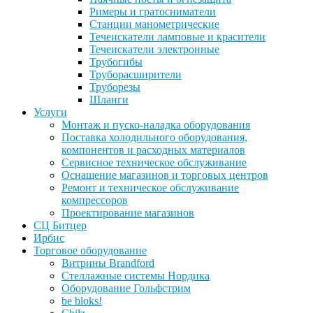
Римеры и гратосниматели
Станции манометрические
Течеискатели ламповые и красители
Течеискатели электронные
Трубогибы
Труборасширители
Труборезы
Шланги
Услуги
Монтаж и пуско-наладка оборудования
Поставка холодильного оборудования,
компонентов и расходных материалов
Сервисное техническое обслуживание
Оснащение магазинов и торговых центров
Ремонт и техническое обслуживание
компрессоров
Проектирование магазинов
СЦ Битцер
Ирбис
Торговое оборудование
Витрины Brandford
Стеллажные системы Нордика
Оборудование Гольфстрим
be bloks!