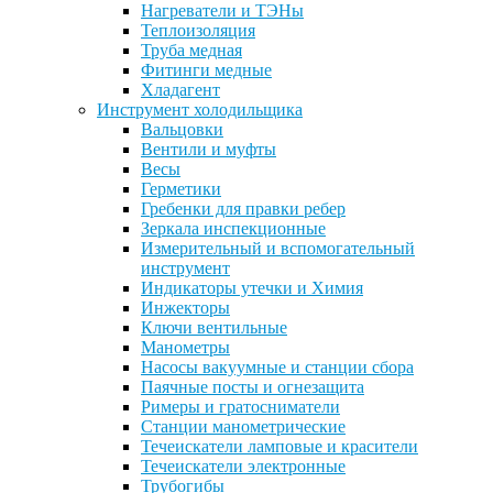
Нагреватели и ТЭНы
Теплоизоляция
Труба медная
Фитинги медные
Хладагент
Инструмент холодильщика
Вальцовки
Вентили и муфты
Весы
Герметики
Гребенки для правки ребер
Зеркала инспекционные
Измерительный и вспомогательный
инструмент
Индикаторы утечки и Химия
Инжекторы
Ключи вентильные
Манометры
Насосы вакуумные и станции сбора
Паячные посты и огнезащита
Римеры и гратосниматели
Станции манометрические
Течеискатели ламповые и красители
Течеискатели электронные
Трубогибы