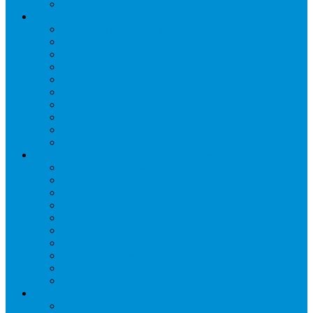
Шкафы расстоечные
Промышленное оборудование
Агрегаты компрессорные
Двери холодильные
Завесы ПВХ
Камеры холодильные
Комрессорно-конденсаторные блоки
Моноблоки
Осушители воздуха
Сплит-системы
Сэндвич-панели
Шоковая заморозка
Основные части холодильных систем
Аксессуары к компрессорам
Вентиляторы
Воздухоохладители
Компрессоры
Конденсаторы
Маслоотделители
Отделители жидкости
Ресиверы для масла
Ресиверы для хладагента
ТЭНы для воздухоохладителей
Автоматика и арматура
Виброгасители (вибровставки)