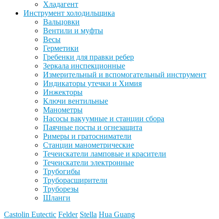
Хладагент
Инструмент холодильщика
Вальцовки
Вентили и муфты
Весы
Герметики
Гребенки для правки ребер
Зеркала инспекционные
Измерительный и вспомогательный инструмент
Индикаторы утечки и Химия
Инжекторы
Ключи вентильные
Манометры
Насосы вакуумные и станции сбора
Паячные посты и огнезащита
Римеры и гратосниматели
Станции манометрические
Течеискатели ламповые и красители
Течеискатели электронные
Трубогибы
Труборасширители
Труборезы
Шланги
Castolin Eutectic
Felder
Stella
Hua Guang