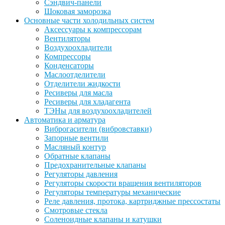
Сэндвич-панели
Шоковая заморозка
Основные части холодильных систем
Аксессуары к компрессорам
Вентиляторы
Воздухоохладители
Компрессоры
Конденсаторы
Маслоотделители
Отделители жидкости
Ресиверы для масла
Ресиверы для хладагента
ТЭНы для воздухоохладителей
Автоматика и арматура
Виброгасители (вибровставки)
Запорные вентили
Масляный контур
Обратные клапаны
Предохранительные клапаны
Регуляторы давления
Регуляторы скорости вращения вентиляторов
Регуляторы температуры механические
Реле давления, протока, картриджные прессостаты
Смотровые стекла
Соленоидные клапаны и катушки