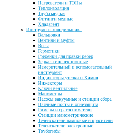
Нагреватели и ТЭНы
Теплоизоляция
Труба медная
Фитинги медные
Хладагент
Инструмент холодильщика
Вальцовки
Вентили и муфты
Весы
Герметики
Гребенки для правки ребер
Зеркала инспекционные
Измерительный и вспомогательный
инструмент
Индикаторы утечки и Химия
Инжекторы
Ключи вентильные
Манометры
Насосы вакуумные и станции сбора
Паячные посты и огнезащита
Римеры и гратосниматели
Станции манометрические
Течеискатели ламповые и красители
Течеискатели электронные
Трубогибы