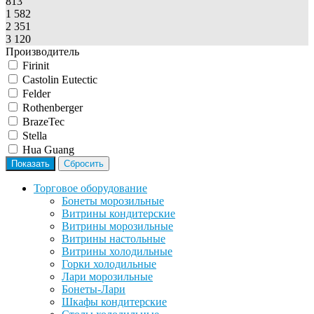
813
1 582
2 351
3 120
Производитель
Firinit
Castolin Eutectic
Felder
Rothenberger
BrazeTec
Stella
Hua Guang
Торговое оборудование
Бонеты морозильные
Витрины кондитерские
Витрины морозильные
Витрины настольные
Витрины холодильные
Горки холодильные
Лари морозильные
Бонеты-Лари
Шкафы кондитерские