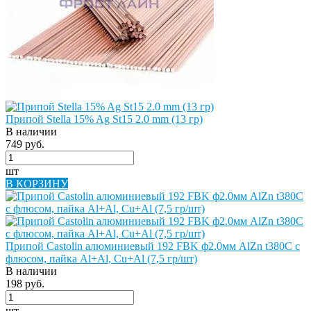
Припой Stella 15% Ag St15 2.0 mm (13 гр)
В наличии
749 руб.
шт
В КОРЗИНУ
Припой Castolin алюминиевый 192 FBK ф2.0мм AlZn t380C с
флюсом, пайка Al+Al, Сu+Al (7,5 гр/шт)
В наличии
198 руб.
шт