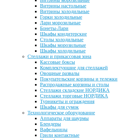
Витрины морозильные
Витрины настольные
Витрины холодильные
Горки холодильные
Лари морозильные
Бонеты-Лари
Шкафы кондитерские
Столы холодильные
Шкафы морозильные
Шкафы холодильные
Стеллажи и прикассовая зона
Кассовые боксы
Комплектующие для стеллажей
Овощные развалы
Покупательские корзины и тележки
Распродажные корзины и столы
Стеллажи складские НОРДИКА
Стеллажи торговые НОРДИКА
Турникеты и ограждения
Шкафы для сумок
Технологическое оборудование
Аппараты для шаурмы
Блендеры
Вафельницы
Грили контактные