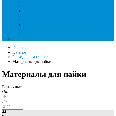
Римеры и гратосниматели
Станции манометрические
Течеискатели ламповые и красители
Течеискатели электронные
Трубогибы
Труборасширители
Труборезы
Шланги
Еще
Главная
Каталог
Расходные материалы
Материалы для пайки
Материалы для пайки
Розничные
От
До
44