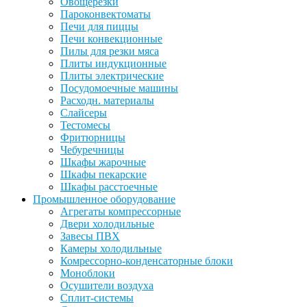
Овощерезки
Пароконвектоматы
Печи для пиццы
Печи конвекционные
Пилы для резки мяса
Плиты индукционные
Плиты электрические
Посудомоечные машины
Расходн. материалы
Слайсеры
Тестомесы
Фритюрницы
Чебуречницы
Шкафы жарочные
Шкафы пекарские
Шкафы расстоечные
Промышленное оборудование
Агрегаты компрессорные
Двери холодильные
Завесы ПВХ
Камеры холодильные
Комрессорно-конденсаторные блоки
Моноблоки
Осушители воздуха
Сплит-системы