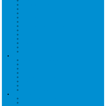
Запорные вентили
Масляный контур
Обратные клапаны
Предохранительные клапаны
Регуляторы давления
Регуляторы скорости вращения вентиляторов
Регуляторы температуры механические
Реле давления, протока, картриджные прессостаты
Смотровые стекла
Соленоидные клапаны и катушки
Терморегулирующие вентили (ТРВ)
Фильтры
Шумоглушители
Электрика и электроника
Автоматические выключатели
Датчики давления (преобразователи)
Датчики температуры
Контакторы
Переключатели и лампы сигнальные
Таймеры и реле
Щиты управления
Электронные контроллеры
Расходные материалы
Вибро- Шумо- Изоляция
Гайки, штуцеры