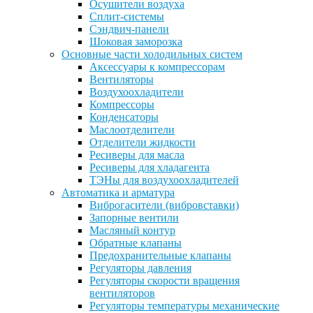
Осушители воздуха
Сплит-системы
Сэндвич-панели
Шоковая заморозка
Основные части холодильных систем
Аксессуары к компрессорам
Вентиляторы
Воздухоохладители
Компрессоры
Конденсаторы
Маслоотделители
Отделители жидкости
Ресиверы для масла
Ресиверы для хладагента
ТЭНы для воздухоохладителей
Автоматика и арматура
Виброгасители (вибровставки)
Запорные вентили
Масляный контур
Обратные клапаны
Предохранительные клапаны
Регуляторы давления
Регуляторы скорости вращения
вентиляторов
Регуляторы температуры механические