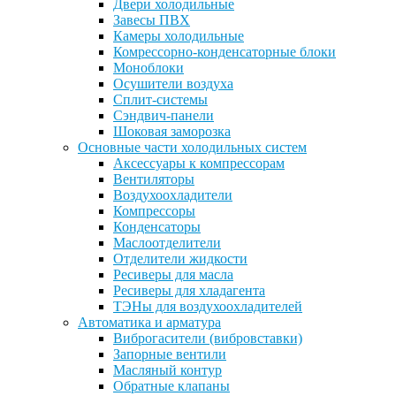
Двери холодильные
Завесы ПВХ
Камеры холодильные
Комрессорно-конденсаторные блоки
Моноблоки
Осушители воздуха
Сплит-системы
Сэндвич-панели
Шоковая заморозка
Основные части холодильных систем
Аксессуары к компрессорам
Вентиляторы
Воздухоохладители
Компрессоры
Конденсаторы
Маслоотделители
Отделители жидкости
Ресиверы для масла
Ресиверы для хладагента
ТЭНы для воздухоохладителей
Автоматика и арматура
Виброгасители (вибровставки)
Запорные вентили
Масляный контур
Обратные клапаны