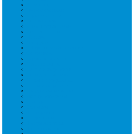
Вафельницы
Грили контактные
Картофелечистки
Кипятильники
Котлы пищеварочные
Льдогенераторы
Миксеры
Мясорубки
Нейтральное оборудование
Овощерезки
Пароконвектоматы
Печи для пиццы
Печи конвекционные
Пилы для резки мяса
Плиты индукционные
Плиты электрические
Посудомоечные машины
Расходн. материалы
Слайсеры
Тестомесы
Фритюрницы
Чебуречницы
Шкафы жарочные
Шкафы пекарские
Шкафы расстоечные