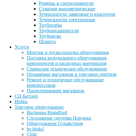
Римеры и гратосниматели
Станции манометрические
Течеискатели ламповые и красители
Течеискатели электронные
Трубогибы
Труборасширители
Труборезы
Шланги
Услуги
Монтаж и пуско-наладка оборудования
Поставка холодильного оборудования,
компонентов и расходных материалов
Сервисное техническое обслуживание
Оснащение магазинов и торговых центров
Ремонт и техническое обслуживание
компрессоров
Проектирование магазинов
СЦ Битцер
Ирбис
Торговое оборудование
Витрины Brandford
Стеллажные системы Нордика
Оборудование Гольфстрим
be bloks!
Chilz