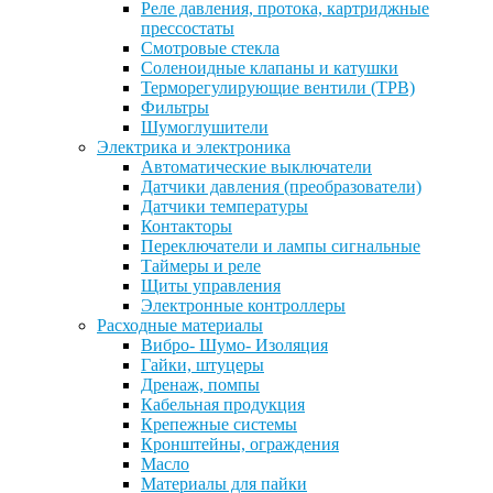
Реле давления, протока, картриджные
прессостаты
Смотровые стекла
Соленоидные клапаны и катушки
Терморегулирующие вентили (ТРВ)
Фильтры
Шумоглушители
Электрика и электроника
Автоматические выключатели
Датчики давления (преобразователи)
Датчики температуры
Контакторы
Переключатели и лампы сигнальные
Таймеры и реле
Щиты управления
Электронные контроллеры
Расходные материалы
Вибро- Шумо- Изоляция
Гайки, штуцеры
Дренаж, помпы
Кабельная продукция
Крепежные системы
Кронштейны, ограждения
Масло
Материалы для пайки