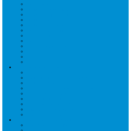
Бонеты морозильные
Витрины кондитерские
Витрины морозильные
Витрины настольные
Витрины холодильные
Горки холодильные
Лари морозильные
Бонеты-Лари
Шкафы кондитерские
Столы холодильные
Шкафы морозильные
Шкафы холодильные
Стеллажи и прикассовая зона
Кассовые боксы
Комплектующие для стеллажей
Овощные развалы
Покупательские корзины и тележки
Распродажные корзины и столы
Стеллажи складские НОРДИКА
Стеллажи торговые НОРДИКА
Турникеты и ограждения
Шкафы для сумок
Технологическое оборудование
Аппараты для шаурмы
Блендеры