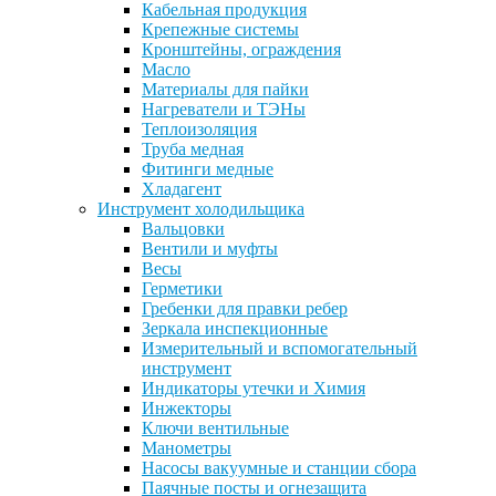
Кабельная продукция
Крепежные системы
Кронштейны, ограждения
Масло
Материалы для пайки
Нагреватели и ТЭНы
Теплоизоляция
Труба медная
Фитинги медные
Хладагент
Инструмент холодильщика
Вальцовки
Вентили и муфты
Весы
Герметики
Гребенки для правки ребер
Зеркала инспекционные
Измерительный и вспомогательный
инструмент
Индикаторы утечки и Химия
Инжекторы
Ключи вентильные
Манометры
Насосы вакуумные и станции сбора
Паячные посты и огнезащита