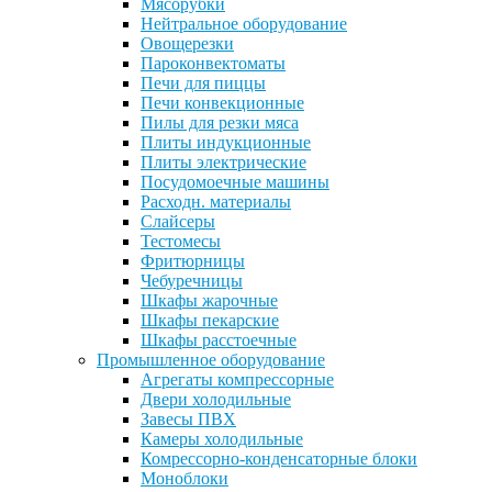
Мясорубки
Нейтральное оборудование
Овощерезки
Пароконвектоматы
Печи для пиццы
Печи конвекционные
Пилы для резки мяса
Плиты индукционные
Плиты электрические
Посудомоечные машины
Расходн. материалы
Слайсеры
Тестомесы
Фритюрницы
Чебуречницы
Шкафы жарочные
Шкафы пекарские
Шкафы расстоечные
Промышленное оборудование
Агрегаты компрессорные
Двери холодильные
Завесы ПВХ
Камеры холодильные
Комрессорно-конденсаторные блоки
Моноблоки