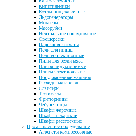
Картофелечистки
Кипятильники
Котлы пищеварочные
Льдогенераторы
Миксеры
Мясорубки
Нейтральное оборудование
Овощерезки
Пароконвектоматы
Печи для пиццы
Печи конвекционные
Пилы для резки мяса
Плиты индукционные
Плиты электрические
Посудомоечные машины
Расходн. материалы
Слайсеры
Тестомесы
Фритюрницы
Чебуречницы
Шкафы жарочные
Шкафы пекарские
Шкафы расстоечные
Промышленное оборудование
Агрегаты компрессорные