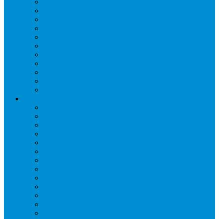
Дренаж, помпы
Кабельная продукция
Крепежные системы
Кронштейны, ограждения
Масло
Материалы для пайки
Нагреватели и ТЭНы
Теплоизоляция
Труба медная
Фитинги медные
Хладагент
Инструмент холодильщика
Вальцовки
Вентили и муфты
Весы
Герметики
Гребенки для правки ребер
Зеркала инспекционные
Измерительный и вспомогательный инструмент
Индикаторы утечки и Химия
Инжекторы
Ключи вентильные
Манометры
Насосы вакуумные и станции сбора
Паячные посты и огнезащита