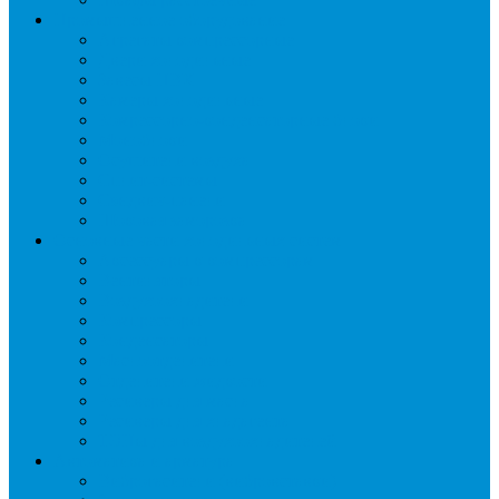
Промышленное оборудование
Агрегаты компрессорные
Двери холодильные
Завесы ПВХ
Камеры холодильные
Комрессорно-конденсаторные блоки
Моноблоки
Осушители воздуха
Сплит-системы
Сэндвич-панели
Шоковая заморозка
Основные части холодильных систем
Аксессуары к компрессорам
Вентиляторы
Воздухоохладители
Компрессоры
Конденсаторы
Маслоотделители
Отделители жидкости
Ресиверы для масла
Ресиверы для хладагента
ТЭНы для воздухоохладителей
Автоматика и арматура
Виброгасители (вибровставки)