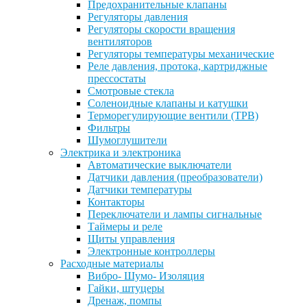
Предохранительные клапаны
Регуляторы давления
Регуляторы скорости вращения
вентиляторов
Регуляторы температуры механические
Реле давления, протока, картриджные
прессостаты
Смотровые стекла
Соленоидные клапаны и катушки
Терморегулирующие вентили (ТРВ)
Фильтры
Шумоглушители
Электрика и электроника
Автоматические выключатели
Датчики давления (преобразователи)
Датчики температуры
Контакторы
Переключатели и лампы сигнальные
Таймеры и реле
Щиты управления
Электронные контроллеры
Расходные материалы
Вибро- Шумо- Изоляция
Гайки, штуцеры
Дренаж, помпы