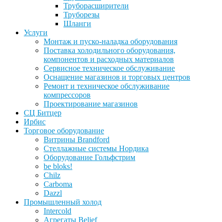
Труборасширители
Труборезы
Шланги
Услуги
Монтаж и пуско-наладка оборудования
Поставка холодильного оборудования,
компонентов и расходных материалов
Сервисное техническое обслуживание
Оснащение магазинов и торговых центров
Ремонт и техническое обслуживание
компрессоров
Проектирование магазинов
СЦ Битцер
Ирбис
Торговое оборудование
Витрины Brandford
Стеллажные системы Нордика
Оборудование Гольфстрим
be bloks!
Chilz
Carboma
Dazzl
Промышленный холод
Intercold
Агрегаты Belief