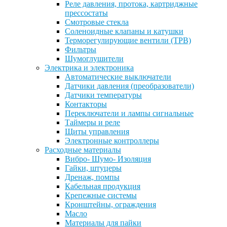
Реле давления, протока, картриджные
прессостаты
Смотровые стекла
Соленоидные клапаны и катушки
Терморегулирующие вентили (ТРВ)
Фильтры
Шумоглушители
Электрика и электроника
Автоматические выключатели
Датчики давления (преобразователи)
Датчики температуры
Контакторы
Переключатели и лампы сигнальные
Таймеры и реле
Щиты управления
Электронные контроллеры
Расходные материалы
Вибро- Шумо- Изоляция
Гайки, штуцеры
Дренаж, помпы
Кабельная продукция
Крепежные системы
Кронштейны, ограждения
Масло
Материалы для пайки