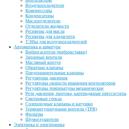
Вентиляторы
Воздухоохладители
Компрессоры
Конденсаторы
Маслоотделители
Отделители жидкости
Ресиверы для масла
Ресиверы для хладагента
ТЭНы для воздухоохладителей
Автоматика и арматура
Виброгасители (вибровставки)
Запорные вентили
Масляный контур
Обратные клапаны
Предохранительные клапаны
Регуляторы давления
Регуляторы скорости вращения вентиляторов
Регуляторы температуры механические
Реле давления, протока, картриджные прессостаты
Смотровые стекла
Соленоидные клапаны и катушки
Терморегулирующие вентили (ТРВ)
Фильтры
Шумоглушители
Электрика и электроника