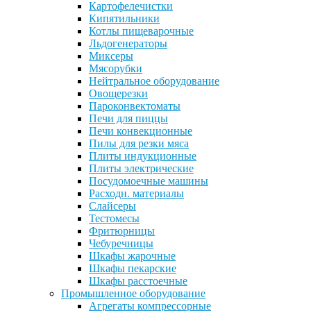
Картофелечистки
Кипятильники
Котлы пищеварочные
Льдогенераторы
Миксеры
Мясорубки
Нейтральное оборудование
Овощерезки
Пароконвектоматы
Печи для пиццы
Печи конвекционные
Пилы для резки мяса
Плиты индукционные
Плиты электрические
Посудомоечные машины
Расходн. материалы
Слайсеры
Тестомесы
Фритюрницы
Чебуречницы
Шкафы жарочные
Шкафы пекарские
Шкафы расстоечные
Промышленное оборудование
Агрегаты компрессорные