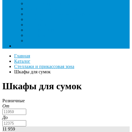
Римеры и гратосниматели
Станции манометрические
Течеискатели ламповые и красители
Течеискатели электронные
Трубогибы
Труборасширители
Труборезы
Шланги
Еще
Главная
Каталог
Стеллажи и прикассовая зона
Шкафы для сумок
Шкафы для сумок
Розничные
От
До
11 959