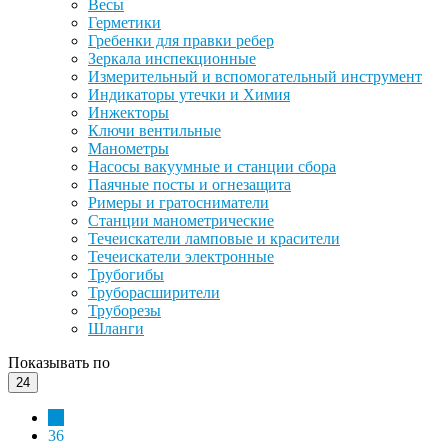
Весы
Герметики
Гребенки для правки ребер
Зеркала инспекционные
Измерительный и вспомогательный инструмент
Индикаторы утечки и Химия
Инжекторы
Ключи вентильные
Манометры
Насосы вакуумные и станции сбора
Паячные посты и огнезащита
Римеры и гратосниматели
Станции манометрические
Течеискатели ламповые и красители
Течеискатели электронные
Трубогибы
Труборасширители
Труборезы
Шланги
Показывать по
24
24
36