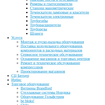
Римеры и гратосниматели
Станции манометрические
Течеискатели ламповые и красители
Течеискатели электронные
Трубогибы
Труборасширители
Труборезы
Шланги
Услуги
Монтаж и пуско-наладка оборудования
Поставка холодильного оборудования,
компонентов и расходных материалов
Сервисное техническое обслуживание
Оснащение магазинов и торговых центров
Ремонт и техническое обслуживание
компрессоров
Проектирование магазинов
СЦ Битцер
Ирбис
Торговое оборудование
Витрины Brandford
Стеллажные системы Нордика
Оборудование Гольфстрим
be bloks!