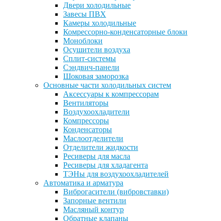
Двери холодильные
Завесы ПВХ
Камеры холодильные
Комрессорно-конденсаторные блоки
Моноблоки
Осушители воздуха
Сплит-системы
Сэндвич-панели
Шоковая заморозка
Основные части холодильных систем
Аксессуары к компрессорам
Вентиляторы
Воздухоохладители
Компрессоры
Конденсаторы
Маслоотделители
Отделители жидкости
Ресиверы для масла
Ресиверы для хладагента
ТЭНы для воздухоохладителей
Автоматика и арматура
Виброгасители (вибровставки)
Запорные вентили
Масляный контур
Обратные клапаны