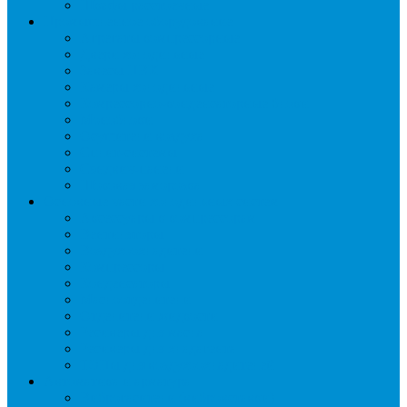
Шкафы расстоечные
Промышленное оборудование
Агрегаты компрессорные
Двери холодильные
Завесы ПВХ
Камеры холодильные
Комрессорно-конденсаторные блоки
Моноблоки
Осушители воздуха
Сплит-системы
Сэндвич-панели
Шоковая заморозка
Основные части холодильных систем
Аксессуары к компрессорам
Вентиляторы
Воздухоохладители
Компрессоры
Конденсаторы
Маслоотделители
Отделители жидкости
Ресиверы для масла
Ресиверы для хладагента
ТЭНы для воздухоохладителей
Автоматика и арматура
Виброгасители (вибровставки)