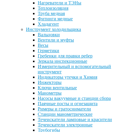
Нагреватели и ТЭНы
Теплоизоляция
Труба медная
Фитинги медные
Хладагент
Инструмент холодильщика
Вальцовки
Вентили и муфты
Весы
Герметики
Гребенки для правки ребер
Зеркала инспекционные
Измерительный и вспомогательный
инструмент
Индикаторы утечки и Химия
Инжекторы
Ключи вентильные
Манометры
Насосы вакуумные и станции сбора
Паячные посты и огнезащита
Римеры и гратосниматели
Станции манометрические
Течеискатели ламповые и красители
Течеискатели электронные
Трубогибы