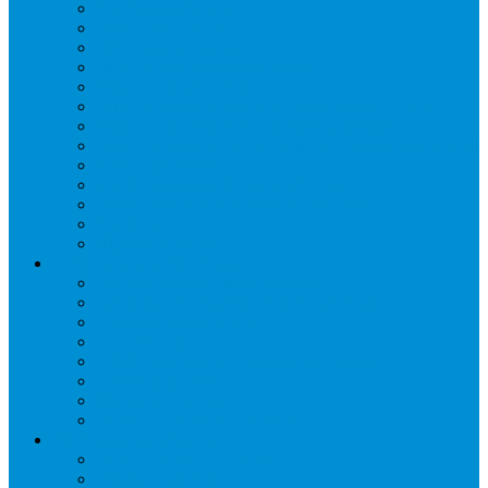
Запорные вентили
Масляный контур
Обратные клапаны
Предохранительные клапаны
Регуляторы давления
Регуляторы скорости вращения вентиляторов
Регуляторы температуры механические
Реле давления, протока, картриджные прессостаты
Смотровые стекла
Соленоидные клапаны и катушки
Терморегулирующие вентили (ТРВ)
Фильтры
Шумоглушители
Электрика и электроника
Автоматические выключатели
Датчики давления (преобразователи)
Датчики температуры
Контакторы
Переключатели и лампы сигнальные
Таймеры и реле
Щиты управления
Электронные контроллеры
Расходные материалы
Вибро- Шумо- Изоляция
Гайки, штуцеры