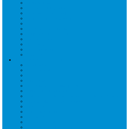
Дренаж, помпы
Кабельная продукция
Крепежные системы
Кронштейны, ограждения
Масло
Материалы для пайки
Нагреватели и ТЭНы
Теплоизоляция
Труба медная
Фитинги медные
Хладагент
Инструмент холодильщика
Вальцовки
Вентили и муфты
Весы
Герметики
Гребенки для правки ребер
Зеркала инспекционные
Измерительный и вспомогательный инструмент
Индикаторы утечки и Химия
Инжекторы
Ключи вентильные
Манометры
Насосы вакуумные и станции сбора
Паячные посты и огнезащита