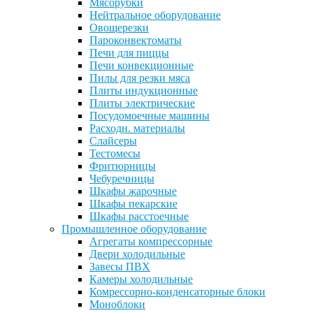
Мясорубки
Нейтральное оборудование
Овощерезки
Пароконвектоматы
Печи для пиццы
Печи конвекционные
Пилы для резки мяса
Плиты индукционные
Плиты электрические
Посудомоечные машины
Расходн. материалы
Слайсеры
Тестомесы
Фритюрницы
Чебуречницы
Шкафы жарочные
Шкафы пекарские
Шкафы расстоечные
Промышленное оборудование
Агрегаты компрессорные
Двери холодильные
Завесы ПВХ
Камеры холодильные
Комрессорно-конденсаторные блоки
Моноблоки