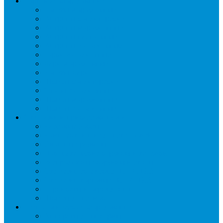
Торговое оборудование
Бонеты морозильные
Витрины кондитерские
Витрины морозильные
Витрины настольные
Витрины холодильные
Горки холодильные
Лари морозильные
Бонеты-Лари
Шкафы кондитерские
Столы холодильные
Шкафы морозильные
Шкафы холодильные
Стеллажи и прикассовая зона
Кассовые боксы
Комплектующие для стеллажей
Овощные развалы
Покупательские корзины и тележки
Распродажные корзины и столы
Стеллажи складские НОРДИКА
Стеллажи торговые НОРДИКА
Турникеты и ограждения
Шкафы для сумок
Технологическое оборудование
Аппараты для шаурмы