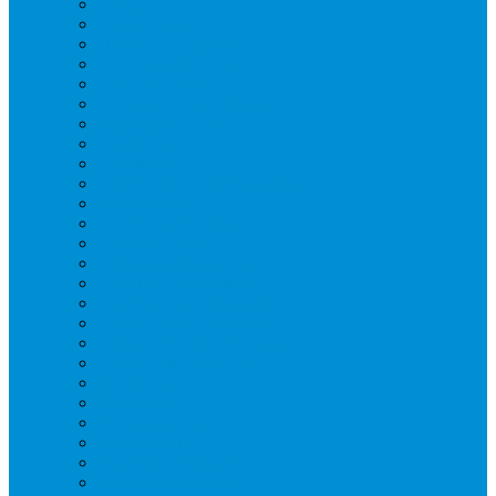
Блендеры
Вафельницы
Грили контактные
Картофелечистки
Кипятильники
Котлы пищеварочные
Льдогенераторы
Миксеры
Мясорубки
Нейтральное оборудование
Овощерезки
Пароконвектоматы
Печи для пиццы
Печи конвекционные
Пилы для резки мяса
Плиты индукционные
Плиты электрические
Посудомоечные машины
Расходн. материалы
Слайсеры
Тестомесы
Фритюрницы
Чебуречницы
Шкафы жарочные
Шкафы пекарские