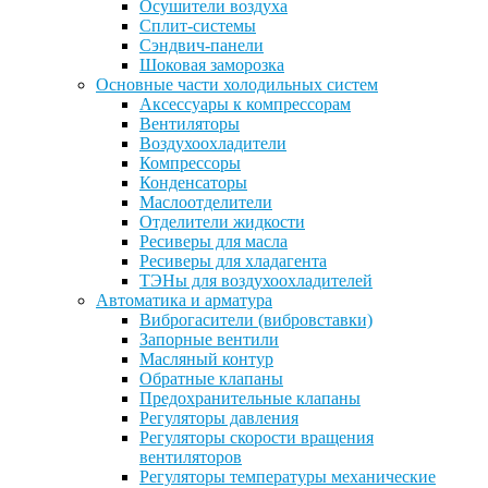
Осушители воздуха
Сплит-системы
Сэндвич-панели
Шоковая заморозка
Основные части холодильных систем
Аксессуары к компрессорам
Вентиляторы
Воздухоохладители
Компрессоры
Конденсаторы
Маслоотделители
Отделители жидкости
Ресиверы для масла
Ресиверы для хладагента
ТЭНы для воздухоохладителей
Автоматика и арматура
Виброгасители (вибровставки)
Запорные вентили
Масляный контур
Обратные клапаны
Предохранительные клапаны
Регуляторы давления
Регуляторы скорости вращения
вентиляторов
Регуляторы температуры механические