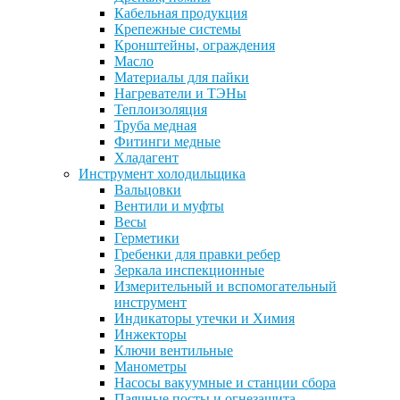
Кабельная продукция
Крепежные системы
Кронштейны, ограждения
Масло
Материалы для пайки
Нагреватели и ТЭНы
Теплоизоляция
Труба медная
Фитинги медные
Хладагент
Инструмент холодильщика
Вальцовки
Вентили и муфты
Весы
Герметики
Гребенки для правки ребер
Зеркала инспекционные
Измерительный и вспомогательный
инструмент
Индикаторы утечки и Химия
Инжекторы
Ключи вентильные
Манометры
Насосы вакуумные и станции сбора
Паячные посты и огнезащита