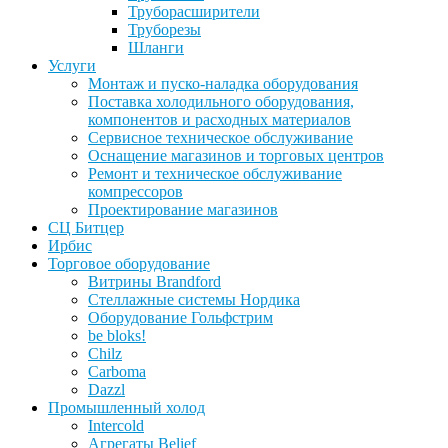
Труборасширители
Труборезы
Шланги
Услуги
Монтаж и пуско-наладка оборудования
Поставка холодильного оборудования,
компонентов и расходных материалов
Сервисное техническое обслуживание
Оснащение магазинов и торговых центров
Ремонт и техническое обслуживание
компрессоров
Проектирование магазинов
СЦ Битцер
Ирбис
Торговое оборудование
Витрины Brandford
Стеллажные системы Нордика
Оборудование Гольфстрим
be bloks!
Chilz
Carboma
Dazzl
Промышленный холод
Intercold
Агрегаты Belief