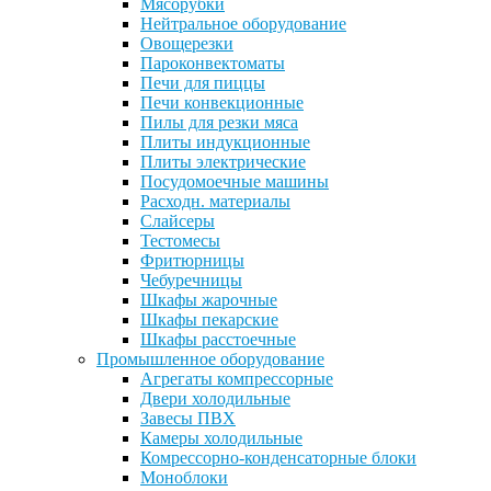
Мясорубки
Нейтральное оборудование
Овощерезки
Пароконвектоматы
Печи для пиццы
Печи конвекционные
Пилы для резки мяса
Плиты индукционные
Плиты электрические
Посудомоечные машины
Расходн. материалы
Слайсеры
Тестомесы
Фритюрницы
Чебуречницы
Шкафы жарочные
Шкафы пекарские
Шкафы расстоечные
Промышленное оборудование
Агрегаты компрессорные
Двери холодильные
Завесы ПВХ
Камеры холодильные
Комрессорно-конденсаторные блоки
Моноблоки