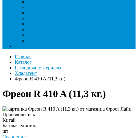
Римеры и гратосниматели
Станции манометрические
Течеискатели ламповые и красители
Течеискатели электронные
Трубогибы
Труборасширители
Труборезы
Шланги
Еще
Главная
Каталог
Расходные материалы
Хладагент
Фреон R 410 A (11,3 кг.)
Фреон R 410 A (11,3 кг.)
Производитель
Китай
Базовая единица
шт
Сравнение