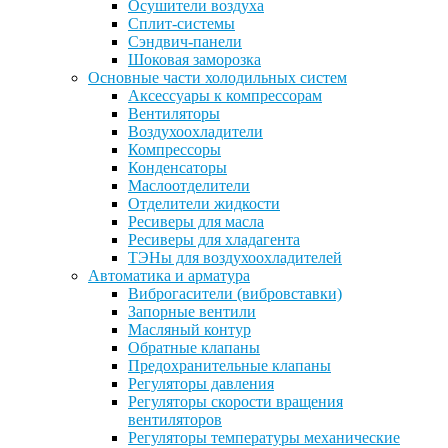
Осушители воздуха
Сплит-системы
Сэндвич-панели
Шоковая заморозка
Основные части холодильных систем
Аксессуары к компрессорам
Вентиляторы
Воздухоохладители
Компрессоры
Конденсаторы
Маслоотделители
Отделители жидкости
Ресиверы для масла
Ресиверы для хладагента
ТЭНы для воздухоохладителей
Автоматика и арматура
Виброгасители (вибровставки)
Запорные вентили
Масляный контур
Обратные клапаны
Предохранительные клапаны
Регуляторы давления
Регуляторы скорости вращения
вентиляторов
Регуляторы температуры механические