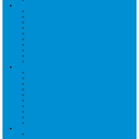
Промышленное оборудование
Агрегаты компрессорные
Двери холодильные
Завесы ПВХ
Камеры холодильные
Комрессорно-конденсаторные блоки
Моноблоки
Осушители воздуха
Сплит-системы
Сэндвич-панели
Шоковая заморозка
Основные части холодильных систем
Аксессуары к компрессорам
Вентиляторы
Воздухоохладители
Компрессоры
Конденсаторы
Маслоотделители
Отделители жидкости
Ресиверы для масла
Ресиверы для хладагента
ТЭНы для воздухоохладителей
Автоматика и арматура
Виброгасители (вибровставки)