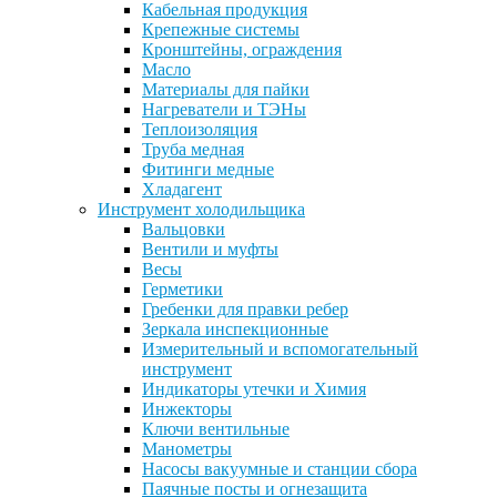
Кабельная продукция
Крепежные системы
Кронштейны, ограждения
Масло
Материалы для пайки
Нагреватели и ТЭНы
Теплоизоляция
Труба медная
Фитинги медные
Хладагент
Инструмент холодильщика
Вальцовки
Вентили и муфты
Весы
Герметики
Гребенки для правки ребер
Зеркала инспекционные
Измерительный и вспомогательный
инструмент
Индикаторы утечки и Химия
Инжекторы
Ключи вентильные
Манометры
Насосы вакуумные и станции сбора
Паячные посты и огнезащита