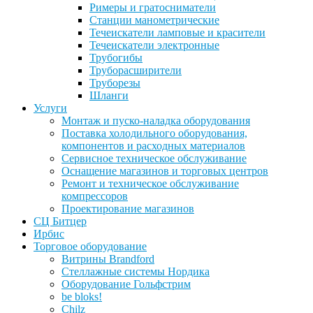
Римеры и гратосниматели
Станции манометрические
Течеискатели ламповые и красители
Течеискатели электронные
Трубогибы
Труборасширители
Труборезы
Шланги
Услуги
Монтаж и пуско-наладка оборудования
Поставка холодильного оборудования,
компонентов и расходных материалов
Сервисное техническое обслуживание
Оснащение магазинов и торговых центров
Ремонт и техническое обслуживание
компрессоров
Проектирование магазинов
СЦ Битцер
Ирбис
Торговое оборудование
Витрины Brandford
Стеллажные системы Нордика
Оборудование Гольфстрим
be bloks!
Chilz