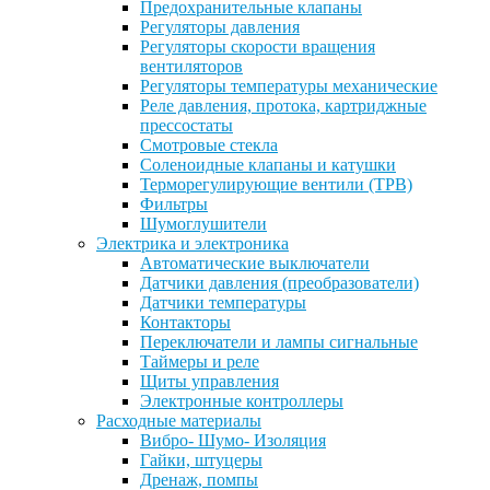
Предохранительные клапаны
Регуляторы давления
Регуляторы скорости вращения
вентиляторов
Регуляторы температуры механические
Реле давления, протока, картриджные
прессостаты
Смотровые стекла
Соленоидные клапаны и катушки
Терморегулирующие вентили (ТРВ)
Фильтры
Шумоглушители
Электрика и электроника
Автоматические выключатели
Датчики давления (преобразователи)
Датчики температуры
Контакторы
Переключатели и лампы сигнальные
Таймеры и реле
Щиты управления
Электронные контроллеры
Расходные материалы
Вибро- Шумо- Изоляция
Гайки, штуцеры
Дренаж, помпы