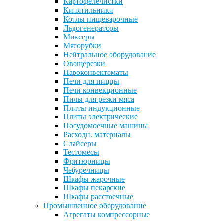
Картофелечистки
Кипятильники
Котлы пищеварочные
Льдогенераторы
Миксеры
Мясорубки
Нейтральное оборудование
Овощерезки
Пароконвектоматы
Печи для пиццы
Печи конвекционные
Пилы для резки мяса
Плиты индукционные
Плиты электрические
Посудомоечные машины
Расходн. материалы
Слайсеры
Тестомесы
Фритюрницы
Чебуречницы
Шкафы жарочные
Шкафы пекарские
Шкафы расстоечные
Промышленное оборудование
Агрегаты компрессорные