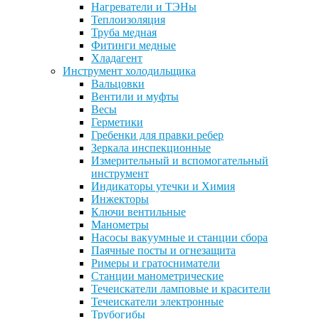
Нагреватели и ТЭНы
Теплоизоляция
Труба медная
Фитинги медные
Хладагент
Инструмент холодильщика
Вальцовки
Вентили и муфты
Весы
Герметики
Гребенки для правки ребер
Зеркала инспекционные
Измерительный и вспомогательный
инструмент
Индикаторы утечки и Химия
Инжекторы
Ключи вентильные
Манометры
Насосы вакуумные и станции сбора
Паячные посты и огнезащита
Римеры и гратосниматели
Станции манометрические
Течеискатели ламповые и красители
Течеискатели электронные
Трубогибы