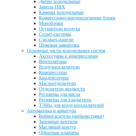
Двери холодильные
Завесы ПВХ
Камеры холодильные
Комрессорно-конденсаторные блоки
Моноблоки
Осушители воздуха
Сплит-системы
Сэндвич-панели
Шоковая заморозка
Основные части холодильных систем
Аксессуары к компрессорам
Вентиляторы
Воздухоохладители
Компрессоры
Конденсаторы
Маслоотделители
Отделители жидкости
Ресиверы для масла
Ресиверы для хладагента
ТЭНы для воздухоохладителей
Автоматика и арматура
Виброгасители (вибровставки)
Запорные вентили
Масляный контур
Обратные клапаны