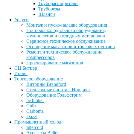
Труборасширители
Труборезы
Шланги
Услуги
Монтаж и пуско-наладка оборудования
Поставка холодильного оборудования,
компонентов и расходных материалов
Сервисное техническое обслуживание
Оснащение магазинов и торговых центров
Ремонт и техническое обслуживание
компрессоров
Проектирование магазинов
СЦ Битцер
Ирбис
Торговое оборудование
Витрины Brandford
Стеллажные системы Нордика
Оборудование Гольфстрим
be bloks!
Chilz
Carboma
Dazzl
Промышленный холод
Intercold
Агрегаты Belief