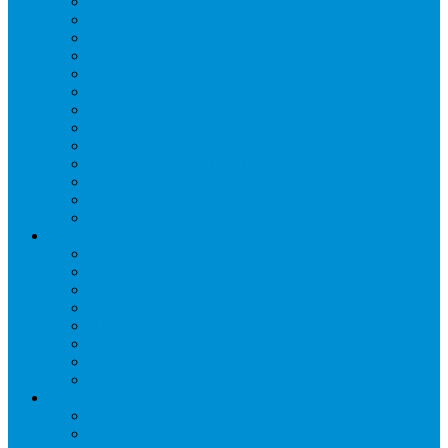
Запорные вентили
Масляный контур
Обратные клапаны
Предохранительные клапаны
Регуляторы давления
Регуляторы скорости вращения вентиляторов
Регуляторы температуры механические
Реле давления, протока, картриджные прессостаты
Смотровые стекла
Соленоидные клапаны и катушки
Терморегулирующие вентили (ТРВ)
Фильтры
Шумоглушители
Электрика и электроника
Автоматические выключатели
Датчики давления (преобразователи)
Датчики температуры
Контакторы
Переключатели и лампы сигнальные
Таймеры и реле
Щиты управления
Электронные контроллеры
Расходные материалы
Вибро- Шумо- Изоляция
Гайки, штуцеры