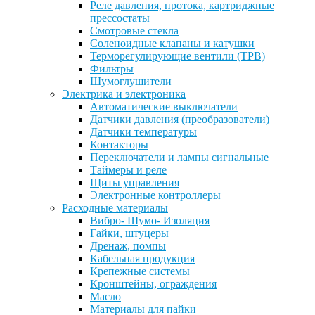
Реле давления, протока, картриджные
прессостаты
Смотровые стекла
Соленоидные клапаны и катушки
Терморегулирующие вентили (ТРВ)
Фильтры
Шумоглушители
Электрика и электроника
Автоматические выключатели
Датчики давления (преобразователи)
Датчики температуры
Контакторы
Переключатели и лампы сигнальные
Таймеры и реле
Щиты управления
Электронные контроллеры
Расходные материалы
Вибро- Шумо- Изоляция
Гайки, штуцеры
Дренаж, помпы
Кабельная продукция
Крепежные системы
Кронштейны, ограждения
Масло
Материалы для пайки