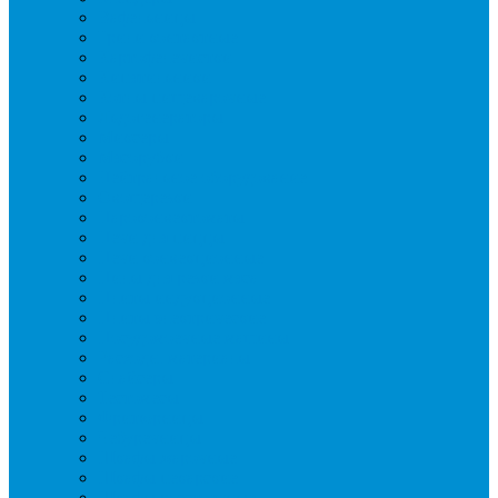
Вафельницы
Грили контактные
Картофелечистки
Кипятильники
Котлы пищеварочные
Льдогенераторы
Миксеры
Мясорубки
Нейтральное оборудование
Овощерезки
Пароконвектоматы
Печи для пиццы
Печи конвекционные
Пилы для резки мяса
Плиты индукционные
Плиты электрические
Посудомоечные машины
Расходн. материалы
Слайсеры
Тестомесы
Фритюрницы
Чебуречницы
Шкафы жарочные
Шкафы пекарские
Шкафы расстоечные