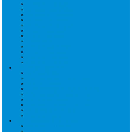
Бонеты морозильные
Витрины кондитерские
Витрины морозильные
Витрины настольные
Витрины холодильные
Горки холодильные
Лари морозильные
Бонеты-Лари
Шкафы кондитерские
Столы холодильные
Шкафы морозильные
Шкафы холодильные
Стеллажи и прикассовая зона
Кассовые боксы
Комплектующие для стеллажей
Овощные развалы
Покупательские корзины и тележки
Распродажные корзины и столы
Стеллажи складские НОРДИКА
Стеллажи торговые НОРДИКА
Турникеты и ограждения
Шкафы для сумок
Технологическое оборудование
Аппараты для шаурмы
Блендеры