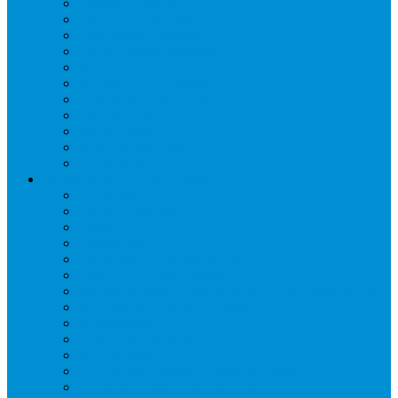
Дренаж, помпы
Кабельная продукция
Крепежные системы
Кронштейны, ограждения
Масло
Материалы для пайки
Нагреватели и ТЭНы
Теплоизоляция
Труба медная
Фитинги медные
Хладагент
Инструмент холодильщика
Вальцовки
Вентили и муфты
Весы
Герметики
Гребенки для правки ребер
Зеркала инспекционные
Измерительный и вспомогательный инструмент
Индикаторы утечки и Химия
Инжекторы
Ключи вентильные
Манометры
Насосы вакуумные и станции сбора
Паячные посты и огнезащита