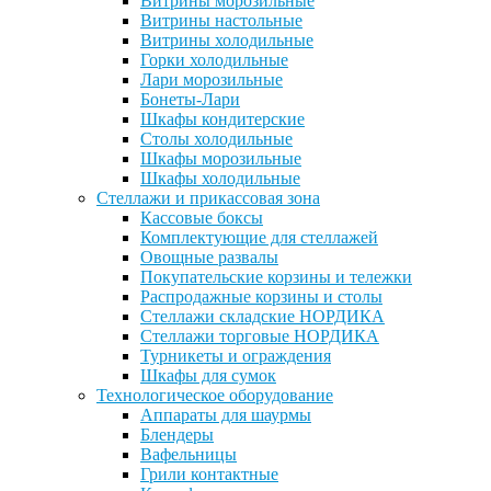
Витрины морозильные
Витрины настольные
Витрины холодильные
Горки холодильные
Лари морозильные
Бонеты-Лари
Шкафы кондитерские
Столы холодильные
Шкафы морозильные
Шкафы холодильные
Стеллажи и прикассовая зона
Кассовые боксы
Комплектующие для стеллажей
Овощные развалы
Покупательские корзины и тележки
Распродажные корзины и столы
Стеллажи складские НОРДИКА
Стеллажи торговые НОРДИКА
Турникеты и ограждения
Шкафы для сумок
Технологическое оборудование
Аппараты для шаурмы
Блендеры
Вафельницы
Грили контактные