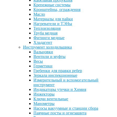
Кабельная продукция
Крепежные системы
Кронштейны, ограждения
Масло
Материалы для пайки
Нагреватели и ТЭНы
Теплоизоляция
Труба медная
Фитинги медные
Хладагент
Инструмент холодильщика
Вальцовки
Вентили и муфты
Весы
Герметики
Гребенки для правки ребер
Зеркала инспекционные
Измерительный и вспомогательный
инструмент
Индикаторы утечки и Химия
Инжекторы
Ключи вентильные
Манометры
Насосы вакуумные и станции сбора
Паячные посты и огнезащита