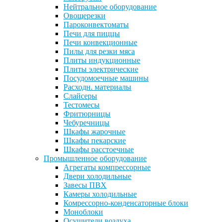
Нейтральное оборудование
Овощерезки
Пароконвектоматы
Печи для пиццы
Печи конвекционные
Пилы для резки мяса
Плиты индукционные
Плиты электрические
Посудомоечные машины
Расходн. материалы
Слайсеры
Тестомесы
Фритюрницы
Чебуречницы
Шкафы жарочные
Шкафы пекарские
Шкафы расстоечные
Промышленное оборудование
Агрегаты компрессорные
Двери холодильные
Завесы ПВХ
Камеры холодильные
Комрессорно-конденсаторные блоки
Моноблоки
Осушители воздуха