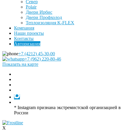
Север
Polair
Двери Ирбис
Двери Профхолод
Теплоизоляция K-FLEX
Компания
Наши проекты
Контакты
Авторизация
+7 (4212) 45-30-00
+7 (962) 220-80-46
Показать на карте
* Instagram признана экстремистской организацией в
России
X