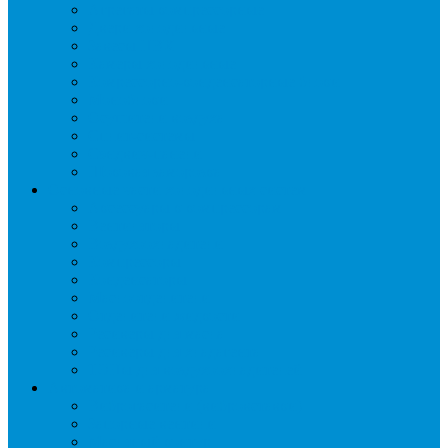
Агрегаты компрессорные
Двери холодильные
Завесы ПВХ
Камеры холодильные
Комрессорно-конденсаторные блоки
Моноблоки
Осушители воздуха
Сплит-системы
Сэндвич-панели
Шоковая заморозка
Основные части холодильных систем
Аксессуары к компрессорам
Вентиляторы
Воздухоохладители
Компрессоры
Конденсаторы
Маслоотделители
Отделители жидкости
Ресиверы для масла
Ресиверы для хладагента
ТЭНы для воздухоохладителей
Автоматика и арматура
Виброгасители (вибровставки)
Запорные вентили
Масляный контур