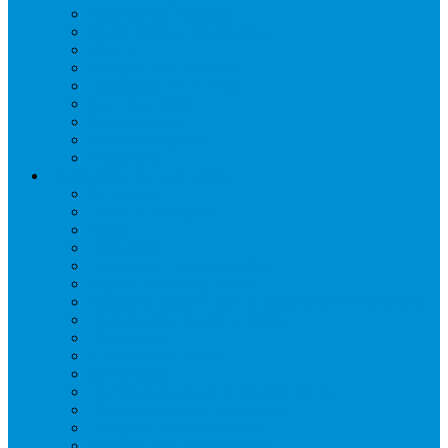
Крепежные системы
Кронштейны, ограждения
Масло
Материалы для пайки
Нагреватели и ТЭНы
Теплоизоляция
Труба медная
Фитинги медные
Хладагент
Инструмент холодильщика
Вальцовки
Вентили и муфты
Весы
Герметики
Гребенки для правки ребер
Зеркала инспекционные
Измерительный и вспомогательный инструмент
Индикаторы утечки и Химия
Инжекторы
Ключи вентильные
Манометры
Насосы вакуумные и станции сбора
Паячные посты и огнезащита
Римеры и гратосниматели
Станции манометрические