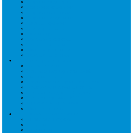
Витрины кондитерские
Витрины морозильные
Витрины настольные
Витрины холодильные
Горки холодильные
Лари морозильные
Бонеты-Лари
Шкафы кондитерские
Столы холодильные
Шкафы морозильные
Шкафы холодильные
Стеллажи и прикассовая зона
Кассовые боксы
Комплектующие для стеллажей
Овощные развалы
Покупательские корзины и тележки
Распродажные корзины и столы
Стеллажи складские НОРДИКА
Стеллажи торговые НОРДИКА
Турникеты и ограждения
Шкафы для сумок
Технологическое оборудование
Аппараты для шаурмы
Блендеры
Вафельницы