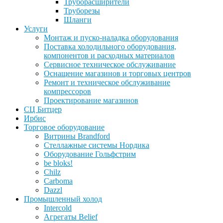
Труборасширители
Труборезы
Шланги
Услуги
Монтаж и пуско-наладка оборудования
Поставка холодильного оборудования,
компонентов и расходных материалов
Сервисное техническое обслуживание
Оснащение магазинов и торговых центров
Ремонт и техническое обслуживание
компрессоров
Проектирование магазинов
СЦ Битцер
Ирбис
Торговое оборудование
Витрины Brandford
Стеллажные системы Нордика
Оборудование Гольфстрим
be bloks!
Chilz
Carboma
Dazzl
Промышленный холод
Intercold
Агрегаты Belief