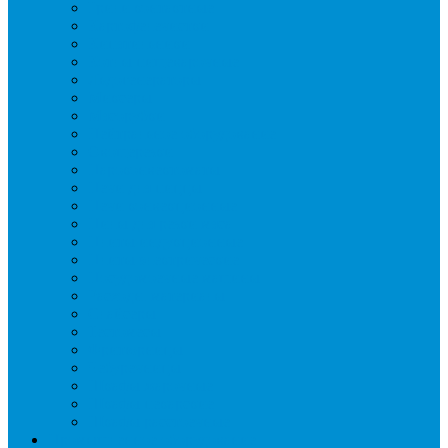
Грили контактные
Картофелечистки
Кипятильники
Котлы пищеварочные
Льдогенераторы
Миксеры
Мясорубки
Нейтральное оборудование
Овощерезки
Пароконвектоматы
Печи для пиццы
Печи конвекционные
Пилы для резки мяса
Плиты индукционные
Плиты электрические
Посудомоечные машины
Расходн. материалы
Слайсеры
Тестомесы
Фритюрницы
Чебуречницы
Шкафы жарочные
Шкафы пекарские
Шкафы расстоечные
Промышленное оборудование