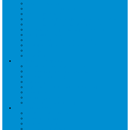
Обратные клапаны
Предохранительные клапаны
Регуляторы давления
Регуляторы скорости вращения вентиляторов
Регуляторы температуры механические
Реле давления, протока, картриджные прессостаты
Смотровые стекла
Соленоидные клапаны и катушки
Терморегулирующие вентили (ТРВ)
Фильтры
Шумоглушители
Электрика и электроника
Автоматические выключатели
Датчики давления (преобразователи)
Датчики температуры
Контакторы
Переключатели и лампы сигнальные
Таймеры и реле
Щиты управления
Электронные контроллеры
Расходные материалы
Вибро- Шумо- Изоляция
Гайки, штуцеры
Дренаж, помпы
Кабельная продукция