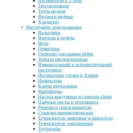
Нагреватели и ТЭНы
Теплоизоляция
Труба медная
Фитинги медные
Хладагент
Инструмент холодильщика
Вальцовки
Вентили и муфты
Весы
Герметики
Гребенки для правки ребер
Зеркала инспекционные
Измерительный и вспомогательный
инструмент
Индикаторы утечки и Химия
Инжекторы
Ключи вентильные
Манометры
Насосы вакуумные и станции сбора
Паячные посты и огнезащита
Римеры и гратосниматели
Станции манометрические
Течеискатели ламповые и красители
Течеискатели электронные
Трубогибы