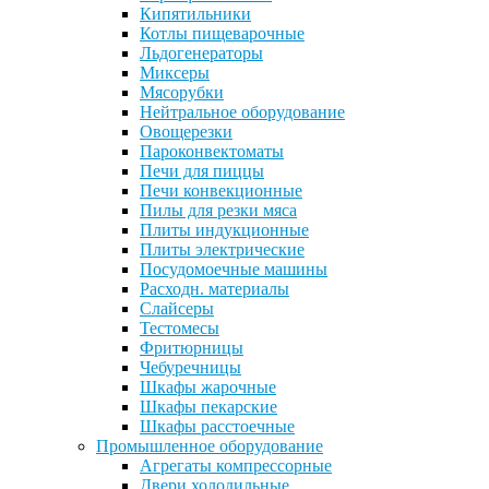
Кипятильники
Котлы пищеварочные
Льдогенераторы
Миксеры
Мясорубки
Нейтральное оборудование
Овощерезки
Пароконвектоматы
Печи для пиццы
Печи конвекционные
Пилы для резки мяса
Плиты индукционные
Плиты электрические
Посудомоечные машины
Расходн. материалы
Слайсеры
Тестомесы
Фритюрницы
Чебуречницы
Шкафы жарочные
Шкафы пекарские
Шкафы расстоечные
Промышленное оборудование
Агрегаты компрессорные
Двери холодильные