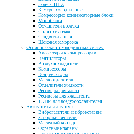
Завесы ПВХ
Камеры холодильные
Комрессорно-конденсаторные блоки
Моноблоки
Осушители воздуха
Сплит-системы
Сэндвич-панели
Шоковая заморозка
Основные части холодильных систем
Аксессуары к компрессорам
Вентиляторы
Воздухоохладители
Компрессоры
Конденсаторы
Маслоотделители
Отделители жидкости
Ресиверы для масла
Ресиверы для хладагента
ТЭНы для воздухоохладителей
Автоматика и арматура
Виброгасители (вибровставки)
Запорные вентили
Масляный контур
Обратные клапаны
Предохранительные клапаны