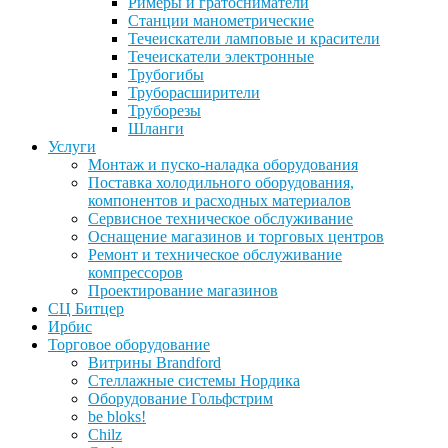
Римеры и гратосниматели
Станции манометрические
Течеискатели ламповые и красители
Течеискатели электронные
Трубогибы
Труборасширители
Труборезы
Шланги
Услуги
Монтаж и пуско-наладка оборудования
Поставка холодильного оборудования,
компонентов и расходных материалов
Сервисное техническое обслуживание
Оснащение магазинов и торговых центров
Ремонт и техническое обслуживание
компрессоров
Проектирование магазинов
СЦ Битцер
Ирбис
Торговое оборудование
Витрины Brandford
Стеллажные системы Нордика
Оборудование Гольфстрим
be bloks!
Chilz