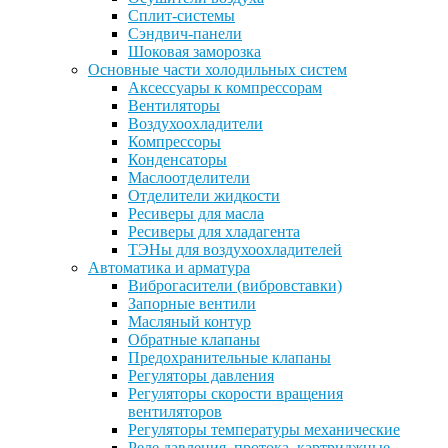
Сплит-системы
Сэндвич-панели
Шоковая заморозка
Основные части холодильных систем
Аксессуары к компрессорам
Вентиляторы
Воздухоохладители
Компрессоры
Конденсаторы
Маслоотделители
Отделители жидкости
Ресиверы для масла
Ресиверы для хладагента
ТЭНы для воздухоохладителей
Автоматика и арматура
Виброгасители (вибровставки)
Запорные вентили
Масляный контур
Обратные клапаны
Предохранительные клапаны
Регуляторы давления
Регуляторы скорости вращения
вентиляторов
Регуляторы температуры механические
Реле давления, протока, картриджные