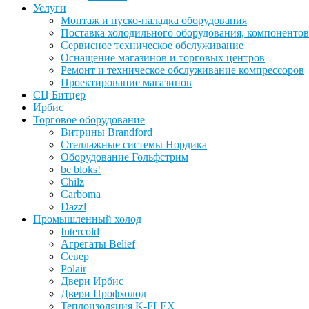
Услуги
Монтаж и пуско-наладка оборудования
Поставка холодильного оборудования, компонентов
Сервисное техническое обслуживание
Оснащение магазинов и торговых центров
Ремонт и техническое обслуживание компрессоров
Проектирование магазинов
СЦ Битцер
Ирбис
Торговое оборудование
Витрины Brandford
Стеллажные системы Нордика
Оборудование Гольфстрим
be bloks!
Chilz
Carboma
Dazzl
Промышленный холод
Intercold
Агрегаты Belief
Север
Polair
Двери Ирбис
Двери Профхолод
Теплоизоляция K-FLEX