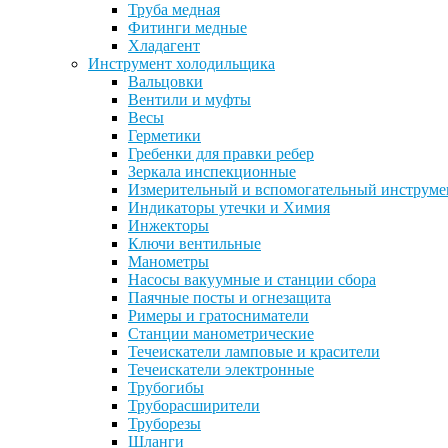
Труба медная
Фитинги медные
Хладагент
Инструмент холодильщика
Вальцовки
Вентили и муфты
Весы
Герметики
Гребенки для правки ребер
Зеркала инспекционные
Измерительный и вспомогательный инструме
Индикаторы утечки и Химия
Инжекторы
Ключи вентильные
Манометры
Насосы вакуумные и станции сбора
Паячные посты и огнезащита
Римеры и гратосниматели
Станции манометрические
Течеискатели ламповые и красители
Течеискатели электронные
Трубогибы
Труборасширители
Труборезы
Шланги