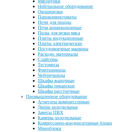
Мясорубки
Нейтральное оборудование
Овощерезки
Пароконвектоматы
Печи для пиццы
Печи конвекционные
Пилы для резки мяса
Плиты индукционные
Плиты электрические
Посудомоечные машины
Расходн. материалы
Слайсеры
Тестомесы
Фритюрницы
Чебуречницы
Шкафы жарочные
Шкафы пекарские
Шкафы расстоечные
Промышленное оборудование
Агрегаты компрессорные
Двери холодильные
Завесы ПВХ
Камеры холодильные
Комрессорно-конденсаторные блоки
Моноблоки