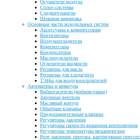
Осушители воздуха
Сплит-системы
Сэндвич-панели
Шоковая заморозка
Основные части холодильных систем
Аксессуары к компрессорам
Вентиляторы
Воздухоохладители
Компрессоры
Конденсаторы
Маслоотделители
Отделители жидкости
Ресиверы для масла
Ресиверы для хладагента
ТЭНы для воздухоохладителей
Автоматика и арматура
Виброгасители (вибровставки)
Запорные вентили
Масляный контур
Обратные клапаны
Предохранительные клапаны
Регуляторы давления
Регуляторы скорости вращения вентиляторов
Регуляторы температуры механические
Реле давления, протока, картриджные прессо