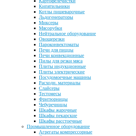
Картофелечистки
Кипятильники
Котлы пищеварочные
Льдогенераторы
Миксеры
Мясорубки
Нейтральное оборудование
Овощерезки
Пароконвектоматы
Печи для пиццы
Печи конвекционные
Пилы для резки мяса
Плиты индукционные
Плиты электрические
Посудомоечные машины
Расходн. материалы
Слайсеры
Тестомесы
Фритюрницы
Чебуречницы
Шкафы жарочные
Шкафы пекарские
Шкафы расстоечные
Промышленное оборудование
Агрегаты компрессорные