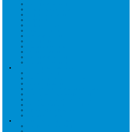
Бонеты морозильные
Витрины кондитерские
Витрины морозильные
Витрины настольные
Витрины холодильные
Горки холодильные
Лари морозильные
Бонеты-Лари
Шкафы кондитерские
Столы холодильные
Шкафы морозильные
Шкафы холодильные
Стеллажи и прикассовая зона
Кассовые боксы
Комплектующие для стеллажей
Овощные развалы
Покупательские корзины и тележки
Распродажные корзины и столы
Стеллажи складские НОРДИКА
Стеллажи торговые НОРДИКА
Турникеты и ограждения
Шкафы для сумок
Технологическое оборудование
Аппараты для шаурмы
Блендеры