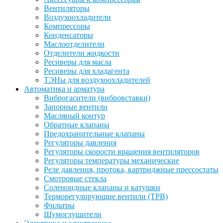
Вентиляторы
Воздухоохладители
Компрессоры
Конденсаторы
Маслоотделители
Отделители жидкости
Ресиверы для масла
Ресиверы для хладагента
ТЭНы для воздухоохладителей
Автоматика и арматура
Виброгасители (вибровставки)
Запорные вентили
Масляный контур
Обратные клапаны
Предохранительные клапаны
Регуляторы давления
Регуляторы скорости вращения вентиляторов
Регуляторы температуры механические
Реле давления, протока, картриджные прессостаты
Смотровые стекла
Соленоидные клапаны и катушки
Терморегулирующие вентили (ТРВ)
Фильтры
Шумоглушители