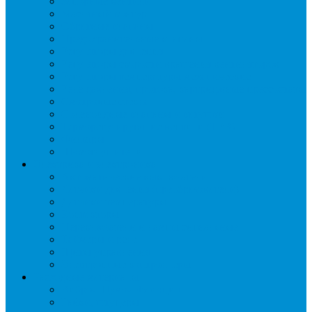
Запорные вентили
Масляный контур
Обратные клапаны
Предохранительные клапаны
Регуляторы давления
Регуляторы скорости вращения вентиляторов
Регуляторы температуры механические
Реле давления, протока, картриджные прессостаты
Смотровые стекла
Соленоидные клапаны и катушки
Терморегулирующие вентили (ТРВ)
Фильтры
Шумоглушители
Электрика и электроника
Автоматические выключатели
Датчики давления (преобразователи)
Датчики температуры
Контакторы
Переключатели и лампы сигнальные
Таймеры и реле
Щиты управления
Электронные контроллеры
Расходные материалы
Вибро- Шумо- Изоляция
Гайки, штуцеры