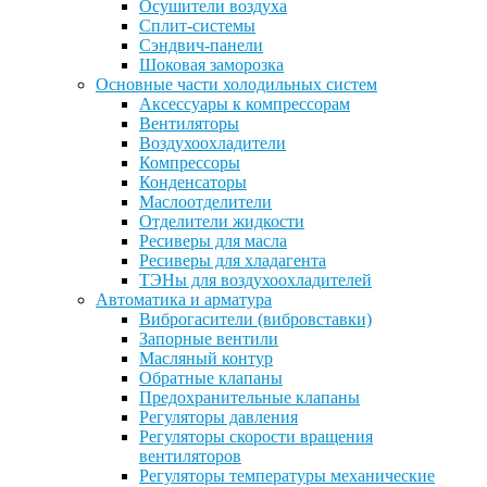
Осушители воздуха
Сплит-системы
Сэндвич-панели
Шоковая заморозка
Основные части холодильных систем
Аксессуары к компрессорам
Вентиляторы
Воздухоохладители
Компрессоры
Конденсаторы
Маслоотделители
Отделители жидкости
Ресиверы для масла
Ресиверы для хладагента
ТЭНы для воздухоохладителей
Автоматика и арматура
Виброгасители (вибровставки)
Запорные вентили
Масляный контур
Обратные клапаны
Предохранительные клапаны
Регуляторы давления
Регуляторы скорости вращения
вентиляторов
Регуляторы температуры механические