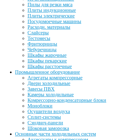
Пилы для резки мяса
Плиты индукционные
Плиты электрические
Посудомоечные машины
Расходн. материалы
Слайсеры
Тестомесы
Фритюрницы
Чебуречницы
Шкафы жарочные
Шкафы пекарские
Шкафы расстоечные
Промышленное оборудование
Агрегаты компрессорные
Двери холодильные
Завесы ПВХ
Камеры холодильные
Комрессорно-конденсаторные блоки
Моноблоки
Осушители воздуха
Сплит-системы
Сэндвич-панели
Шоковая заморозка
Основные части холодильных систем
Аксессуары к компрессорам