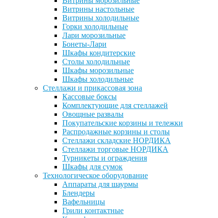
Витрины морозильные
Витрины настольные
Витрины холодильные
Горки холодильные
Лари морозильные
Бонеты-Лари
Шкафы кондитерские
Столы холодильные
Шкафы морозильные
Шкафы холодильные
Стеллажи и прикассовая зона
Кассовые боксы
Комплектующие для стеллажей
Овощные развалы
Покупательские корзины и тележки
Распродажные корзины и столы
Стеллажи складские НОРДИКА
Стеллажи торговые НОРДИКА
Турникеты и ограждения
Шкафы для сумок
Технологическое оборудование
Аппараты для шаурмы
Блендеры
Вафельницы
Грили контактные