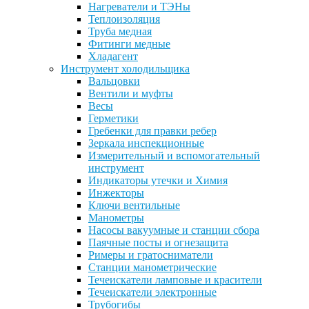
Нагреватели и ТЭНы
Теплоизоляция
Труба медная
Фитинги медные
Хладагент
Инструмент холодильщика
Вальцовки
Вентили и муфты
Весы
Герметики
Гребенки для правки ребер
Зеркала инспекционные
Измерительный и вспомогательный
инструмент
Индикаторы утечки и Химия
Инжекторы
Ключи вентильные
Манометры
Насосы вакуумные и станции сбора
Паячные посты и огнезащита
Римеры и гратосниматели
Станции манометрические
Течеискатели ламповые и красители
Течеискатели электронные
Трубогибы