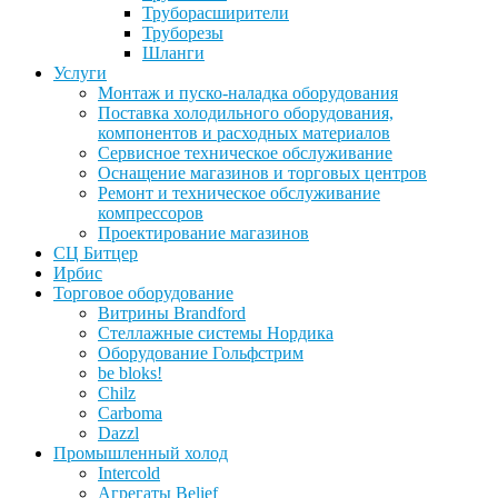
Труборасширители
Труборезы
Шланги
Услуги
Монтаж и пуско-наладка оборудования
Поставка холодильного оборудования,
компонентов и расходных материалов
Сервисное техническое обслуживание
Оснащение магазинов и торговых центров
Ремонт и техническое обслуживание
компрессоров
Проектирование магазинов
СЦ Битцер
Ирбис
Торговое оборудование
Витрины Brandford
Стеллажные системы Нордика
Оборудование Гольфстрим
be bloks!
Chilz
Carboma
Dazzl
Промышленный холод
Intercold
Агрегаты Belief