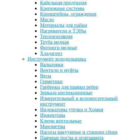
Кабельная продукция
Крепежные системы
Кронштейны, ограждения
Масло
Материалы для пайки
Нагреватели и ТЭНы
Теплоизоляция
Труба медная
Фитинги медные
Хладагент
Инструмент холодильщика
Вальцовки
Вентили и муфты
Весы
Герметики
Гребенки для правки ребер
Зеркала инспекционные
Измерительный и вспомогательный
инструмент
Индикаторы утечки и Химия
Инжекторы
Ключи вентильные
Манометры
Насосы вакуумные и станции сбора
Паячные посты и огнезащита