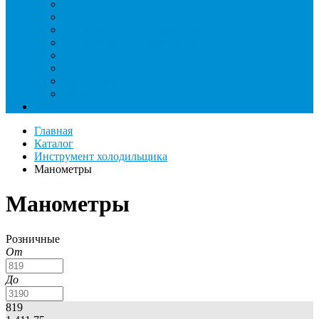
Римеры и гратосниматели
Станции манометрические
Течеискатели ламповые и красители
Течеискатели электронные
Трубогибы
Труборасширители
Труборезы
Шланги
Еще
Главная
Каталог
Инструмент холодильщика
Манометры
Манометры
Розничные
От
До
819