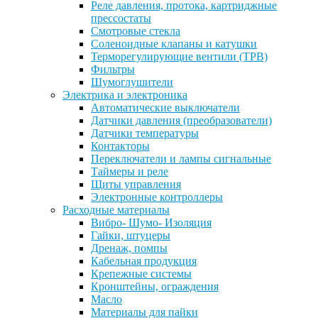
Реле давления, протока, картриджные
прессостаты
Смотровые стекла
Соленоидные клапаны и катушки
Терморегулирующие вентили (ТРВ)
Фильтры
Шумоглушители
Электрика и электроника
Автоматические выключатели
Датчики давления (преобразователи)
Датчики температуры
Контакторы
Переключатели и лампы сигнальные
Таймеры и реле
Щиты управления
Электронные контроллеры
Расходные материалы
Вибро- Шумо- Изоляция
Гайки, штуцеры
Дренаж, помпы
Кабельная продукция
Крепежные системы
Кронштейны, ограждения
Масло
Материалы для пайки