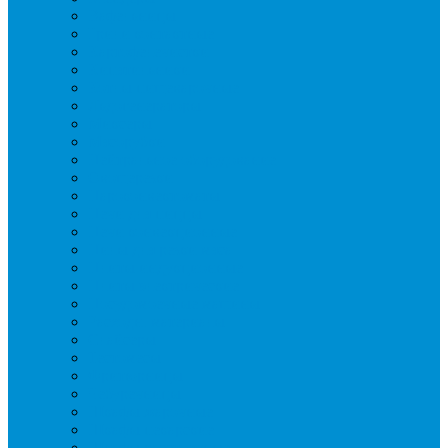
Вафельницы
Грили контактные
Картофелечистки
Кипятильники
Котлы пищеварочные
Льдогенераторы
Миксеры
Мясорубки
Нейтральное оборудование
Овощерезки
Пароконвектоматы
Печи для пиццы
Печи конвекционные
Пилы для резки мяса
Плиты индукционные
Плиты электрические
Посудомоечные машины
Расходн. материалы
Слайсеры
Тестомесы
Фритюрницы
Чебуречницы
Шкафы жарочные
Шкафы пекарские
Шкафы расстоечные