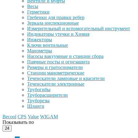
Вентили и муфты
Весы
Герметики
Гребенки для правки ребер
Зеркала инспекционные
Измерительный и вспомогательный инструмент
Индикаторы утечки и Химия
Инжекторы
Ключи вентильные
Манометры
Насосы вакуумные и станции сбора
Паячные посты и огнезащита
Римеры и гратосниматели
Станции манометрические
Течеискатели ламповые и красители
Течеискатели электронные
Трубогибы
Труборасширители
Труборезы
Шланги
Becool
CPS
Value
WIGAM
Показывать по
24