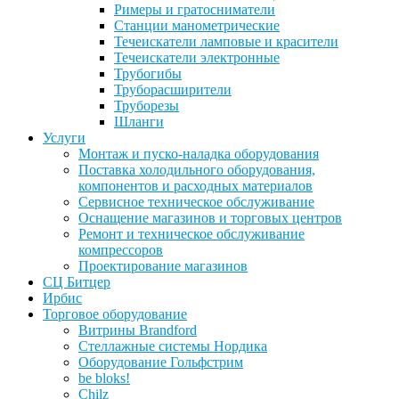
Римеры и гратосниматели
Станции манометрические
Течеискатели ламповые и красители
Течеискатели электронные
Трубогибы
Труборасширители
Труборезы
Шланги
Услуги
Монтаж и пуско-наладка оборудования
Поставка холодильного оборудования,
компонентов и расходных материалов
Сервисное техническое обслуживание
Оснащение магазинов и торговых центров
Ремонт и техническое обслуживание
компрессоров
Проектирование магазинов
СЦ Битцер
Ирбис
Торговое оборудование
Витрины Brandford
Стеллажные системы Нордика
Оборудование Гольфстрим
be bloks!
Chilz