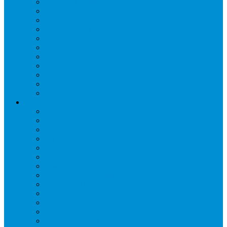
Дренаж, помпы
Кабельная продукция
Крепежные системы
Кронштейны, ограждения
Масло
Материалы для пайки
Нагреватели и ТЭНы
Теплоизоляция
Труба медная
Фитинги медные
Хладагент
Инструмент холодильщика
Вальцовки
Вентили и муфты
Весы
Герметики
Гребенки для правки ребер
Зеркала инспекционные
Измерительный и вспомогательный инструмент
Индикаторы утечки и Химия
Инжекторы
Ключи вентильные
Манометры
Насосы вакуумные и станции сбора
Паячные посты и огнезащита