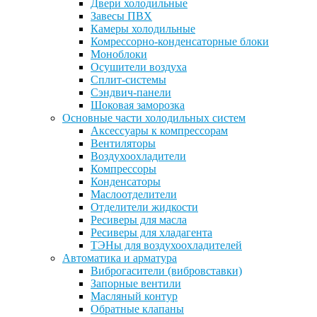
Двери холодильные
Завесы ПВХ
Камеры холодильные
Комрессорно-конденсаторные блоки
Моноблоки
Осушители воздуха
Сплит-системы
Сэндвич-панели
Шоковая заморозка
Основные части холодильных систем
Аксессуары к компрессорам
Вентиляторы
Воздухоохладители
Компрессоры
Конденсаторы
Маслоотделители
Отделители жидкости
Ресиверы для масла
Ресиверы для хладагента
ТЭНы для воздухоохладителей
Автоматика и арматура
Виброгасители (вибровставки)
Запорные вентили
Масляный контур
Обратные клапаны