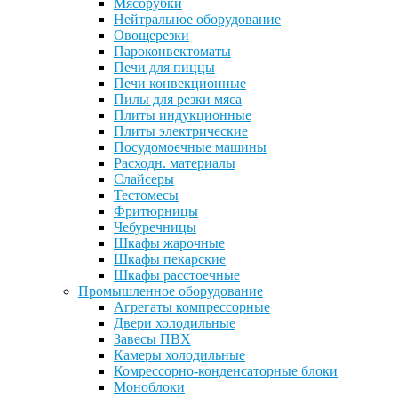
Мясорубки
Нейтральное оборудование
Овощерезки
Пароконвектоматы
Печи для пиццы
Печи конвекционные
Пилы для резки мяса
Плиты индукционные
Плиты электрические
Посудомоечные машины
Расходн. материалы
Слайсеры
Тестомесы
Фритюрницы
Чебуречницы
Шкафы жарочные
Шкафы пекарские
Шкафы расстоечные
Промышленное оборудование
Агрегаты компрессорные
Двери холодильные
Завесы ПВХ
Камеры холодильные
Комрессорно-конденсаторные блоки
Моноблоки