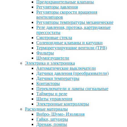
Предохранительные клапаны
Регуляторы давления
Регуляторы скорости вращения
вентиляторов
Регуляторы температуры механические
Реле давления, протока, картриджные
прессостаты
Смотровые стекла
Соленоидные клапаны и катушки
Терморегулирующие вентили (ТРВ)
Фильтры
Шумоглушители
Электрика и электроника
Автоматические выключатели
Датчики давления (преобразователи)
Датчики температуры
Контакторы
Переключатели и лампы сигнальные
Таймеры и реле
Щиты управления
Электронные контроллеры
Расходные материалы
Вибро- Шумо- Изоляция
Гайки, штуцеры
Дренаж, помпы