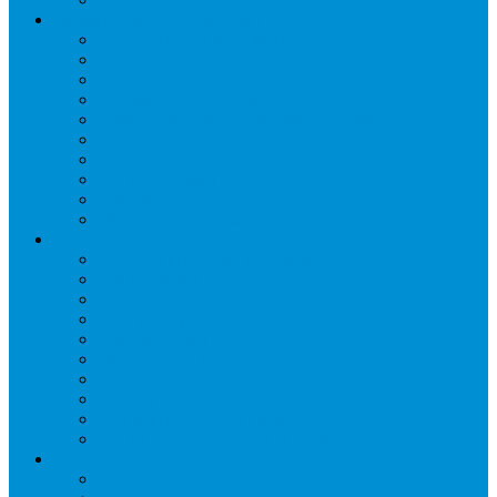
Промышленное оборудование
Агрегаты компрессорные
Двери холодильные
Завесы ПВХ
Камеры холодильные
Комрессорно-конденсаторные блоки
Моноблоки
Осушители воздуха
Сплит-системы
Сэндвич-панели
Шоковая заморозка
Основные части холодильных систем
Аксессуары к компрессорам
Вентиляторы
Воздухоохладители
Компрессоры
Конденсаторы
Маслоотделители
Отделители жидкости
Ресиверы для масла
Ресиверы для хладагента
ТЭНы для воздухоохладителей
Автоматика и арматура
Виброгасители (вибровставки)