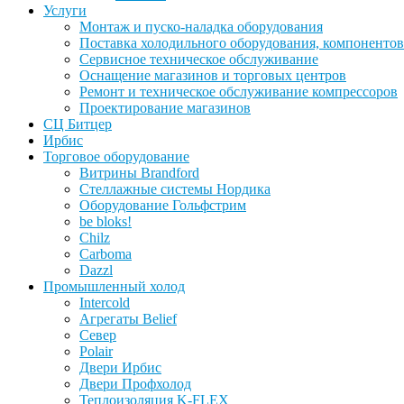
Услуги
Монтаж и пуско-наладка оборудования
Поставка холодильного оборудования, компонентов
Сервисное техническое обслуживание
Оснащение магазинов и торговых центров
Ремонт и техническое обслуживание компрессоров
Проектирование магазинов
СЦ Битцер
Ирбис
Торговое оборудование
Витрины Brandford
Стеллажные системы Нордика
Оборудование Гольфстрим
be bloks!
Chilz
Carboma
Dazzl
Промышленный холод
Intercold
Агрегаты Belief
Север
Polair
Двери Ирбис
Двери Профхолод
Теплоизоляция K-FLEX