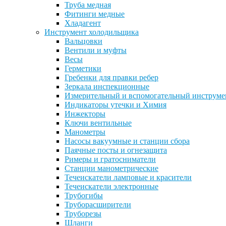
Труба медная
Фитинги медные
Хладагент
Инструмент холодильщика
Вальцовки
Вентили и муфты
Весы
Герметики
Гребенки для правки ребер
Зеркала инспекционные
Измерительный и вспомогательный инструме
Индикаторы утечки и Химия
Инжекторы
Ключи вентильные
Манометры
Насосы вакуумные и станции сбора
Паячные посты и огнезащита
Римеры и гратосниматели
Станции манометрические
Течеискатели ламповые и красители
Течеискатели электронные
Трубогибы
Труборасширители
Труборезы
Шланги