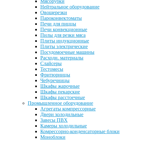
Мясорубки
Нейтральное оборудование
Овощерезки
Пароконвектоматы
Печи для пиццы
Печи конвекционные
Пилы для резки мяса
Плиты индукционные
Плиты электрические
Посудомоечные машины
Расходн. материалы
Слайсеры
Тестомесы
Фритюрницы
Чебуречницы
Шкафы жарочные
Шкафы пекарские
Шкафы расстоечные
Промышленное оборудование
Агрегаты компрессорные
Двери холодильные
Завесы ПВХ
Камеры холодильные
Комрессорно-конденсаторные блоки
Моноблоки