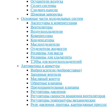
Осушители воздуха
Сплит-системы
Сэндвич-панели
Шоковая заморозка
Основные части холодильных систем
Аксессуары к компрессорам
Вентиляторы
Воздухоохладители
Компрессоры
Конденсаторы
Маслоотделители
Отделители жидкости
Ресиверы для масла
Ресиверы для хладагента
ТЭНы для воздухоохладителей
Автоматика и арматура
Виброгасители (вибровставки)
Запорные вентили
Масляный контур
Обратные клапаны
Предохранительные клапаны
Регуляторы давления
Регуляторы скорости вращения вентиляторов
Регуляторы температуры механические
Реле давления, протока, картриджные прессо