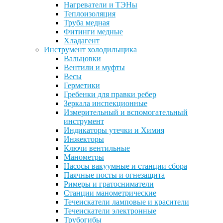
Нагреватели и ТЭНы
Теплоизоляция
Труба медная
Фитинги медные
Хладагент
Инструмент холодильщика
Вальцовки
Вентили и муфты
Весы
Герметики
Гребенки для правки ребер
Зеркала инспекционные
Измерительный и вспомогательный
инструмент
Индикаторы утечки и Химия
Инжекторы
Ключи вентильные
Манометры
Насосы вакуумные и станции сбора
Паячные посты и огнезащита
Римеры и гратосниматели
Станции манометрические
Течеискатели ламповые и красители
Течеискатели электронные
Трубогибы