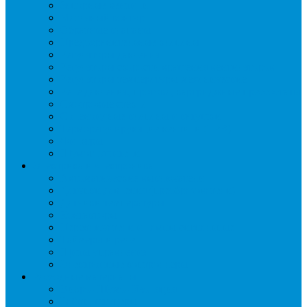
Запорные вентили
Масляный контур
Обратные клапаны
Предохранительные клапаны
Регуляторы давления
Регуляторы скорости вращения вентиляторов
Регуляторы температуры механические
Реле давления, протока, картриджные прессостаты
Смотровые стекла
Соленоидные клапаны и катушки
Терморегулирующие вентили (ТРВ)
Фильтры
Шумоглушители
Электрика и электроника
Автоматические выключатели
Датчики давления (преобразователи)
Датчики температуры
Контакторы
Переключатели и лампы сигнальные
Таймеры и реле
Щиты управления
Электронные контроллеры
Расходные материалы
Вибро- Шумо- Изоляция
Гайки, штуцеры