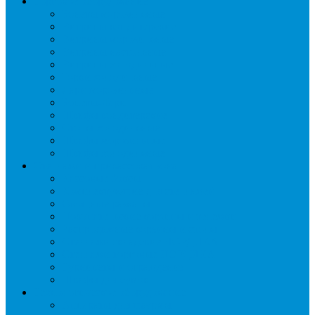
Торговое оборудование
Бонеты морозильные
Витрины кондитерские
Витрины морозильные
Витрины настольные
Витрины холодильные
Горки холодильные
Лари морозильные
Бонеты-Лари
Шкафы кондитерские
Столы холодильные
Шкафы морозильные
Шкафы холодильные
Стеллажи и прикассовая зона
Кассовые боксы
Комплектующие для стеллажей
Овощные развалы
Покупательские корзины и тележки
Распродажные корзины и столы
Стеллажи складские НОРДИКА
Стеллажи торговые НОРДИКА
Турникеты и ограждения
Шкафы для сумок
Технологическое оборудование
Аппараты для шаурмы