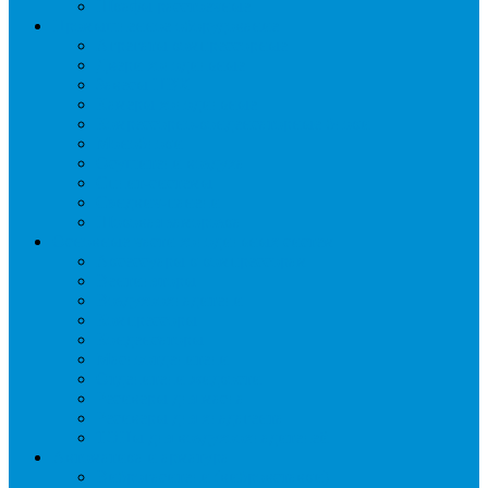
Шкафы расстоечные
Промышленное оборудование
Агрегаты компрессорные
Двери холодильные
Завесы ПВХ
Камеры холодильные
Комрессорно-конденсаторные блоки
Моноблоки
Осушители воздуха
Сплит-системы
Сэндвич-панели
Шоковая заморозка
Основные части холодильных систем
Аксессуары к компрессорам
Вентиляторы
Воздухоохладители
Компрессоры
Конденсаторы
Маслоотделители
Отделители жидкости
Ресиверы для масла
Ресиверы для хладагента
ТЭНы для воздухоохладителей
Автоматика и арматура
Виброгасители (вибровставки)