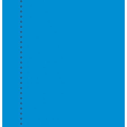
Блендеры
Вафельницы
Грили контактные
Картофелечистки
Кипятильники
Котлы пищеварочные
Льдогенераторы
Миксеры
Мясорубки
Нейтральное оборудование
Овощерезки
Пароконвектоматы
Печи для пиццы
Печи конвекционные
Пилы для резки мяса
Плиты индукционные
Плиты электрические
Посудомоечные машины
Расходн. материалы
Слайсеры
Тестомесы
Фритюрницы
Чебуречницы
Шкафы жарочные
Шкафы пекарские