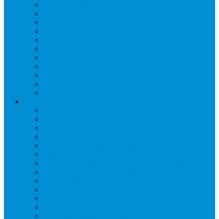
Дренаж, помпы
Кабельная продукция
Крепежные системы
Кронштейны, ограждения
Масло
Материалы для пайки
Нагреватели и ТЭНы
Теплоизоляция
Труба медная
Фитинги медные
Хладагент
Инструмент холодильщика
Вальцовки
Вентили и муфты
Весы
Герметики
Гребенки для правки ребер
Зеркала инспекционные
Измерительный и вспомогательный инструмент
Индикаторы утечки и Химия
Инжекторы
Ключи вентильные
Манометры
Насосы вакуумные и станции сбора
Паячные посты и огнезащита