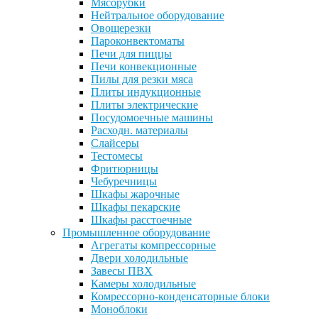
Мясорубки
Нейтральное оборудование
Овощерезки
Пароконвектоматы
Печи для пиццы
Печи конвекционные
Пилы для резки мяса
Плиты индукционные
Плиты электрические
Посудомоечные машины
Расходн. материалы
Слайсеры
Тестомесы
Фритюрницы
Чебуречницы
Шкафы жарочные
Шкафы пекарские
Шкафы расстоечные
Промышленное оборудование
Агрегаты компрессорные
Двери холодильные
Завесы ПВХ
Камеры холодильные
Комрессорно-конденсаторные блоки
Моноблоки