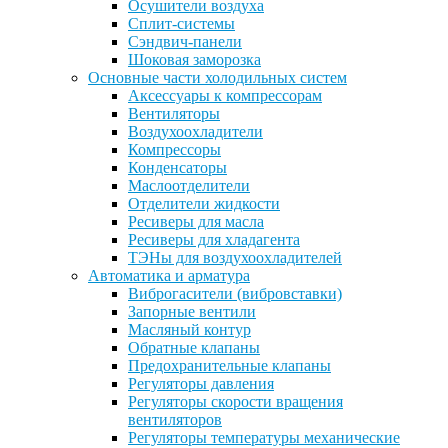
Осушители воздуха
Сплит-системы
Сэндвич-панели
Шоковая заморозка
Основные части холодильных систем
Аксессуары к компрессорам
Вентиляторы
Воздухоохладители
Компрессоры
Конденсаторы
Маслоотделители
Отделители жидкости
Ресиверы для масла
Ресиверы для хладагента
ТЭНы для воздухоохладителей
Автоматика и арматура
Виброгасители (вибровставки)
Запорные вентили
Масляный контур
Обратные клапаны
Предохранительные клапаны
Регуляторы давления
Регуляторы скорости вращения
вентиляторов
Регуляторы температуры механические