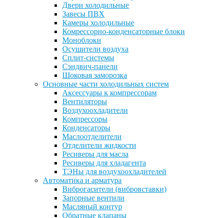
Двери холодильные
Завесы ПВХ
Камеры холодильные
Комрессорно-конденсаторные блоки
Моноблоки
Осушители воздуха
Сплит-системы
Сэндвич-панели
Шоковая заморозка
Основные части холодильных систем
Аксессуары к компрессорам
Вентиляторы
Воздухоохладители
Компрессоры
Конденсаторы
Маслоотделители
Отделители жидкости
Ресиверы для масла
Ресиверы для хладагента
ТЭНы для воздухоохладителей
Автоматика и арматура
Виброгасители (вибровставки)
Запорные вентили
Масляный контур
Обратные клапаны