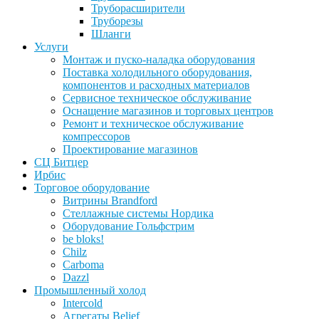
Труборасширители
Труборезы
Шланги
Услуги
Монтаж и пуско-наладка оборудования
Поставка холодильного оборудования,
компонентов и расходных материалов
Сервисное техническое обслуживание
Оснащение магазинов и торговых центров
Ремонт и техническое обслуживание
компрессоров
Проектирование магазинов
СЦ Битцер
Ирбис
Торговое оборудование
Витрины Brandford
Стеллажные системы Нордика
Оборудование Гольфстрим
be bloks!
Chilz
Carboma
Dazzl
Промышленный холод
Intercold
Агрегаты Belief