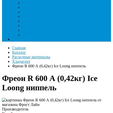
Римеры и гратосниматели
Станции манометрические
Течеискатели ламповые и красители
Течеискатели электронные
Трубогибы
Труборасширители
Труборезы
Шланги
Еще
Главная
Каталог
Расходные материалы
Хладагент
Фреон R 600 А (0,42кг) Ice Loong ниппель
Фреон R 600 А (0,42кг) Ice
Loong ниппель
Производитель