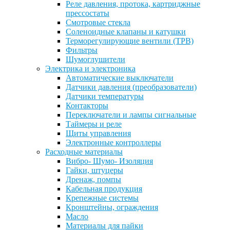
Реле давления, протока, картриджные
прессостаты
Смотровые стекла
Соленоидные клапаны и катушки
Терморегулирующие вентили (ТРВ)
Фильтры
Шумоглушители
Электрика и электроника
Автоматические выключатели
Датчики давления (преобразователи)
Датчики температуры
Контакторы
Переключатели и лампы сигнальные
Таймеры и реле
Щиты управления
Электронные контроллеры
Расходные материалы
Вибро- Шумо- Изоляция
Гайки, штуцеры
Дренаж, помпы
Кабельная продукция
Крепежные системы
Кронштейны, ограждения
Масло
Материалы для пайки