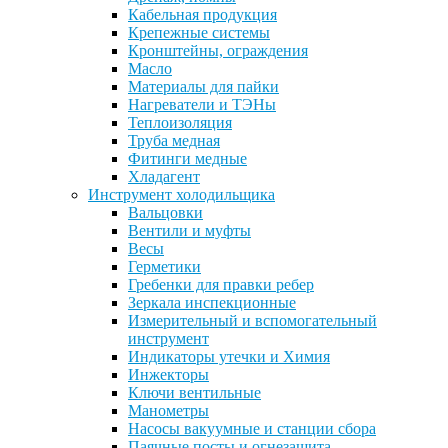
Кабельная продукция
Крепежные системы
Кронштейны, ограждения
Масло
Материалы для пайки
Нагреватели и ТЭНы
Теплоизоляция
Труба медная
Фитинги медные
Хладагент
Инструмент холодильщика
Вальцовки
Вентили и муфты
Весы
Герметики
Гребенки для правки ребер
Зеркала инспекционные
Измерительный и вспомогательный
инструмент
Индикаторы утечки и Химия
Инжекторы
Ключи вентильные
Манометры
Насосы вакуумные и станции сбора
Паячные посты и огнезащита