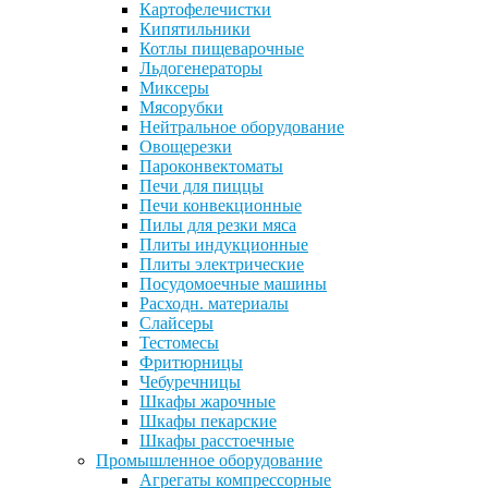
Картофелечистки
Кипятильники
Котлы пищеварочные
Льдогенераторы
Миксеры
Мясорубки
Нейтральное оборудование
Овощерезки
Пароконвектоматы
Печи для пиццы
Печи конвекционные
Пилы для резки мяса
Плиты индукционные
Плиты электрические
Посудомоечные машины
Расходн. материалы
Слайсеры
Тестомесы
Фритюрницы
Чебуречницы
Шкафы жарочные
Шкафы пекарские
Шкафы расстоечные
Промышленное оборудование
Агрегаты компрессорные