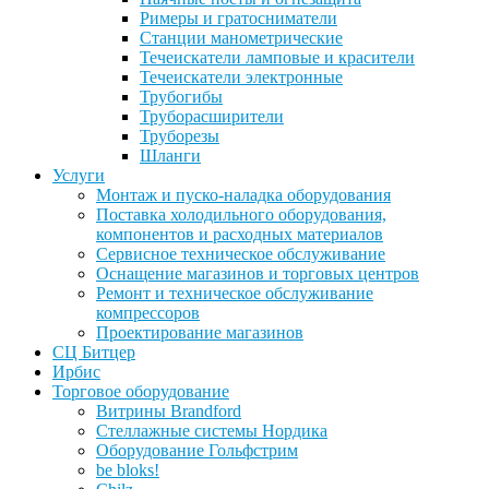
Римеры и гратосниматели
Станции манометрические
Течеискатели ламповые и красители
Течеискатели электронные
Трубогибы
Труборасширители
Труборезы
Шланги
Услуги
Монтаж и пуско-наладка оборудования
Поставка холодильного оборудования,
компонентов и расходных материалов
Сервисное техническое обслуживание
Оснащение магазинов и торговых центров
Ремонт и техническое обслуживание
компрессоров
Проектирование магазинов
СЦ Битцер
Ирбис
Торговое оборудование
Витрины Brandford
Стеллажные системы Нордика
Оборудование Гольфстрим
be bloks!