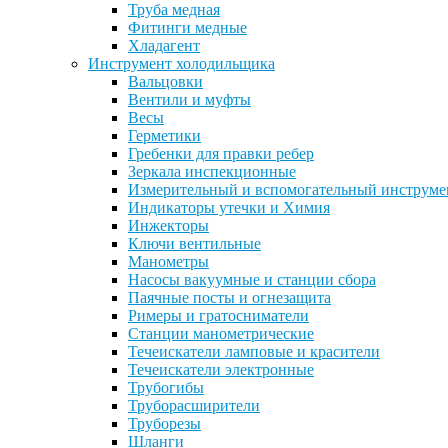
Труба медная
Фитинги медные
Хладагент
Инструмент холодильщика
Вальцовки
Вентили и муфты
Весы
Герметики
Гребенки для правки ребер
Зеркала инспекционные
Измерительный и вспомогательный инструме
Индикаторы утечки и Химия
Инжекторы
Ключи вентильные
Манометры
Насосы вакуумные и станции сбора
Паячные посты и огнезащита
Римеры и гратосниматели
Станции манометрические
Течеискатели ламповые и красители
Течеискатели электронные
Трубогибы
Труборасширители
Труборезы
Шланги