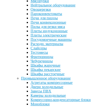
Мясорубки
Нейтральное оборудование
Овощерезки
Пароконвектоматы
Печи для пиццы
Печи конвекционные
Пилы для резки мяса
Плиты индукционные
Плиты электрические
Посудомоечные машины
Расходн. материалы
Слайсеры
Тестомесы
Фритюрницы
Чебуречницы
Шкафы жарочные
Шкафы пекарские
Шкафы расстоечные
Промышленное оборудование
Агрегаты компрессорные
Двери холодильные
Завесы ПВХ
Камеры холодильные
Комрессорно-конденсаторные блоки
Моноблоки