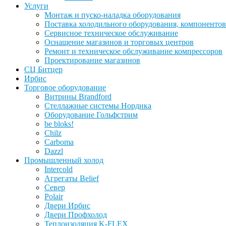
Услуги
Монтаж и пуско-наладка оборудования
Поставка холодильного оборудования, компонентов
Сервисное техническое обслуживание
Оснащение магазинов и торговых центров
Ремонт и техническое обслуживание компрессоров
Проектирование магазинов
СЦ Битцер
Ирбис
Торговое оборудование
Витрины Brandford
Стеллажные системы Нордика
Оборудование Гольфстрим
be bloks!
Chilz
Carboma
Dazzl
Промышленный холод
Intercold
Агрегаты Belief
Север
Polair
Двери Ирбис
Двери Профхолод
Теплоизоляция K-FLEX