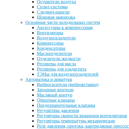
Осушители воздуха
Сплит-системы
Сэндвич-панели
Шоковая заморозка
Основные части холодильных систем
Аксессуары к компрессорам
Вентиляторы
Воздухоохладители
Компрессоры
Конденсаторы
Маслоотделители
Отделители жидкости
Ресиверы для масла
Ресиверы для хладагента
ТЭНы для воздухоохладителей
Автоматика и арматура
Виброгасители (вибровставки)
Запорные вентили
Масляный контур
Обратные клапаны
Предохранительные клапаны
Регуляторы давления
Регуляторы скорости вращения вентиляторов
Регуляторы температуры механические
Реле давления, протока, картриджные прессо