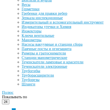
Вентили и муфты
Весы
Герметики
Гребенки для правки ребер
Зеркала инспекционные
Измерительный и вспомогательный инструмент
Индикаторы утечки и Химия
Инжекторы
Ключи вентильные
Манометры
Насосы вакуумные и станции сбора
Паячные посты и огнезащита
Римеры и гратосниматели
Станции манометрические
Течеискатели ламповые и красители
Течеискатели электронные
Трубогибы
Труборасширители
Труборезы
Шланги
Полюс
Показывать по
24