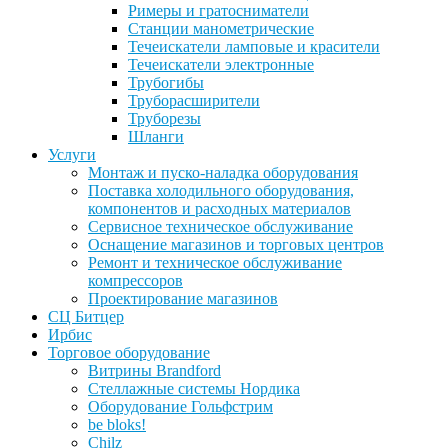
Римеры и гратосниматели
Станции манометрические
Течеискатели ламповые и красители
Течеискатели электронные
Трубогибы
Труборасширители
Труборезы
Шланги
Услуги
Монтаж и пуско-наладка оборудования
Поставка холодильного оборудования,
компонентов и расходных материалов
Сервисное техническое обслуживание
Оснащение магазинов и торговых центров
Ремонт и техническое обслуживание
компрессоров
Проектирование магазинов
СЦ Битцер
Ирбис
Торговое оборудование
Витрины Brandford
Стеллажные системы Нордика
Оборудование Гольфстрим
be bloks!
Chilz