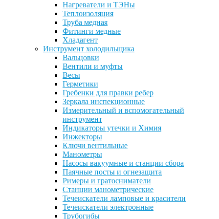
Нагреватели и ТЭНы
Теплоизоляция
Труба медная
Фитинги медные
Хладагент
Инструмент холодильщика
Вальцовки
Вентили и муфты
Весы
Герметики
Гребенки для правки ребер
Зеркала инспекционные
Измерительный и вспомогательный
инструмент
Индикаторы утечки и Химия
Инжекторы
Ключи вентильные
Манометры
Насосы вакуумные и станции сбора
Паячные посты и огнезащита
Римеры и гратосниматели
Станции манометрические
Течеискатели ламповые и красители
Течеискатели электронные
Трубогибы