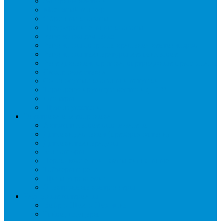
Запорные вентили
Масляный контур
Обратные клапаны
Предохранительные клапаны
Регуляторы давления
Регуляторы скорости вращения вентиляторов
Регуляторы температуры механические
Реле давления, протока, картриджные прессостаты
Смотровые стекла
Соленоидные клапаны и катушки
Терморегулирующие вентили (ТРВ)
Фильтры
Шумоглушители
Электрика и электроника
Автоматические выключатели
Датчики давления (преобразователи)
Датчики температуры
Контакторы
Переключатели и лампы сигнальные
Таймеры и реле
Щиты управления
Электронные контроллеры
Расходные материалы
Вибро- Шумо- Изоляция
Гайки, штуцеры