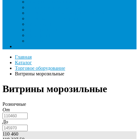
Римеры и гратосниматели
Станции манометрические
Течеискатели ламповые и красители
Течеискатели электронные
Трубогибы
Труборасширители
Труборезы
Шланги
Еще
Главная
Каталог
Торговое оборудование
Витрины морозильные
Витрины морозильные
Розничные
От
До
110 460