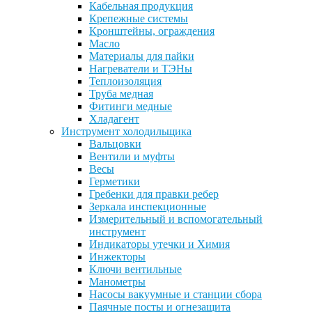
Кабельная продукция
Крепежные системы
Кронштейны, ограждения
Масло
Материалы для пайки
Нагреватели и ТЭНы
Теплоизоляция
Труба медная
Фитинги медные
Хладагент
Инструмент холодильщика
Вальцовки
Вентили и муфты
Весы
Герметики
Гребенки для правки ребер
Зеркала инспекционные
Измерительный и вспомогательный
инструмент
Индикаторы утечки и Химия
Инжекторы
Ключи вентильные
Манометры
Насосы вакуумные и станции сбора
Паячные посты и огнезащита