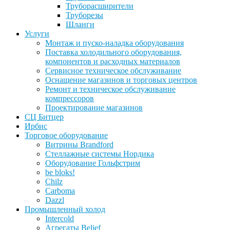
Труборасширители
Труборезы
Шланги
Услуги
Монтаж и пуско-наладка оборудования
Поставка холодильного оборудования,
компонентов и расходных материалов
Сервисное техническое обслуживание
Оснащение магазинов и торговых центров
Ремонт и техническое обслуживание
компрессоров
Проектирование магазинов
СЦ Битцер
Ирбис
Торговое оборудование
Витрины Brandford
Стеллажные системы Нордика
Оборудование Гольфстрим
be bloks!
Chilz
Carboma
Dazzl
Промышленный холод
Intercold
Агрегаты Belief