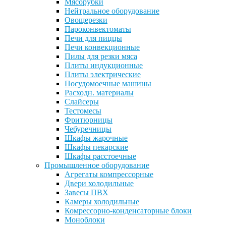
Мясорубки
Нейтральное оборудование
Овощерезки
Пароконвектоматы
Печи для пиццы
Печи конвекционные
Пилы для резки мяса
Плиты индукционные
Плиты электрические
Посудомоечные машины
Расходн. материалы
Слайсеры
Тестомесы
Фритюрницы
Чебуречницы
Шкафы жарочные
Шкафы пекарские
Шкафы расстоечные
Промышленное оборудование
Агрегаты компрессорные
Двери холодильные
Завесы ПВХ
Камеры холодильные
Комрессорно-конденсаторные блоки
Моноблоки