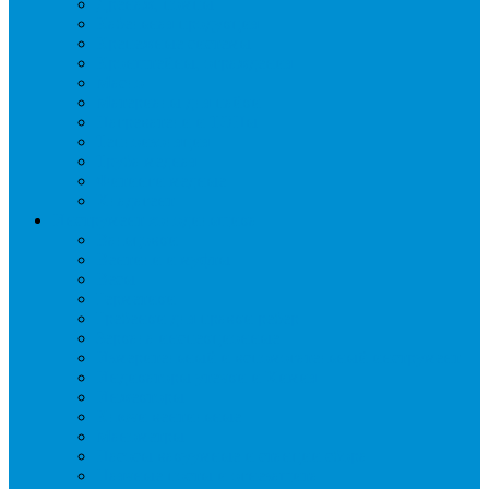
Дренаж, помпы
Кабельная продукция
Крепежные системы
Кронштейны, ограждения
Масло
Материалы для пайки
Нагреватели и ТЭНы
Теплоизоляция
Труба медная
Фитинги медные
Хладагент
Инструмент холодильщика
Вальцовки
Вентили и муфты
Весы
Герметики
Гребенки для правки ребер
Зеркала инспекционные
Измерительный и вспомогательный инструмент
Индикаторы утечки и Химия
Инжекторы
Ключи вентильные
Манометры
Насосы вакуумные и станции сбора
Паячные посты и огнезащита