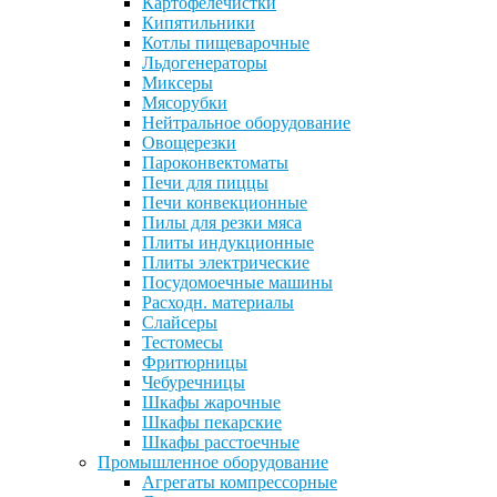
Картофелечистки
Кипятильники
Котлы пищеварочные
Льдогенераторы
Миксеры
Мясорубки
Нейтральное оборудование
Овощерезки
Пароконвектоматы
Печи для пиццы
Печи конвекционные
Пилы для резки мяса
Плиты индукционные
Плиты электрические
Посудомоечные машины
Расходн. материалы
Слайсеры
Тестомесы
Фритюрницы
Чебуречницы
Шкафы жарочные
Шкафы пекарские
Шкафы расстоечные
Промышленное оборудование
Агрегаты компрессорные