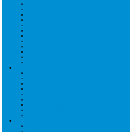
Бонеты морозильные
Витрины кондитерские
Витрины морозильные
Витрины настольные
Витрины холодильные
Горки холодильные
Лари морозильные
Бонеты-Лари
Шкафы кондитерские
Столы холодильные
Шкафы морозильные
Шкафы холодильные
Стеллажи и прикассовая зона
Кассовые боксы
Комплектующие для стеллажей
Овощные развалы
Покупательские корзины и тележки
Распродажные корзины и столы
Стеллажи складские НОРДИКА
Стеллажи торговые НОРДИКА
Турникеты и ограждения
Шкафы для сумок
Технологическое оборудование
Аппараты для шаурмы
Блендеры