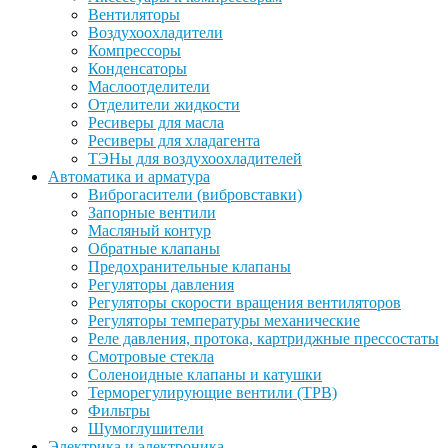
Вентиляторы
Воздухоохладители
Компрессоры
Конденсаторы
Маслоотделители
Отделители жидкости
Ресиверы для масла
Ресиверы для хладагента
ТЭНы для воздухоохладителей
Автоматика и арматура
Виброгасители (вибровставки)
Запорные вентили
Масляный контур
Обратные клапаны
Предохранительные клапаны
Регуляторы давления
Регуляторы скорости вращения вентиляторов
Регуляторы температуры механические
Реле давления, протока, картриджные прессостаты
Смотровые стекла
Соленоидные клапаны и катушки
Терморегулирующие вентили (ТРВ)
Фильтры
Шумоглушители
Электрика и электроника