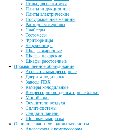
Пилы для резки мяса
Плиты индукционные
Плиты электрические
Посудомоечные машины
Расходн. материалы
Слайсеры
Тестомесы
Фритюрницы
Чебуречницы
Шкафы жарочные
Шкафы пекарские
Шкафы расстоечные
Промышленное оборудование
Агрегаты компрессорные
Двери холодильные
Завесы ПВХ
Камеры холодильные
Комрессорно-конденсаторные блоки
Моноблоки
Осушители воздуха
Сплит-системы
Сэндвич-панели
Шоковая заморозка
Основные части холодильных систем
Аксессуары к компрессорам