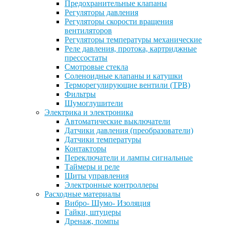
Предохранительные клапаны
Регуляторы давления
Регуляторы скорости вращения
вентиляторов
Регуляторы температуры механические
Реле давления, протока, картриджные
прессостаты
Смотровые стекла
Соленоидные клапаны и катушки
Терморегулирующие вентили (ТРВ)
Фильтры
Шумоглушители
Электрика и электроника
Автоматические выключатели
Датчики давления (преобразователи)
Датчики температуры
Контакторы
Переключатели и лампы сигнальные
Таймеры и реле
Щиты управления
Электронные контроллеры
Расходные материалы
Вибро- Шумо- Изоляция
Гайки, штуцеры
Дренаж, помпы