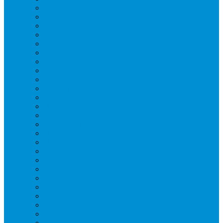
Вафельницы
Грили контактные
Картофелечистки
Кипятильники
Котлы пищеварочные
Льдогенераторы
Миксеры
Мясорубки
Нейтральное оборудование
Овощерезки
Пароконвектоматы
Печи для пиццы
Печи конвекционные
Пилы для резки мяса
Плиты индукционные
Плиты электрические
Посудомоечные машины
Расходн. материалы
Слайсеры
Тестомесы
Фритюрницы
Чебуречницы
Шкафы жарочные
Шкафы пекарские
Шкафы расстоечные