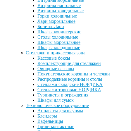
Витрины морозильные
Витрины настольные
Витрины холодильные
Горки холодильные
Лари морозильные
Бонеты-Лари
Шкафы кондитерские
Столы холодильные
Шкафы морозильные
Шкафы холодильные
Стеллажи и прикассовая зона
Кассовые боксы
Комплектующие для стеллажей
Овощные развалы
Покупательские корзины и тележки
Распродажные корзины и столы
Стеллажи складские НОРДИКА
Стеллажи торговые НОРДИКА
Турникеты и ограждения
Шкафы для сумок
Технологическое оборудование
Аппараты для шаурмы
Блендеры
Вафельницы
Грили контактные