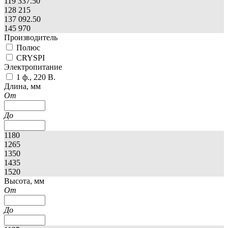
119 337.50
128 215
137 092.50
145 970
Производитель
Полюс
CRYSPI
Электропитание
1 ф., 220 В.
Длина, мм
От
До
1180
1265
1350
1435
1520
Высота, мм
От
До