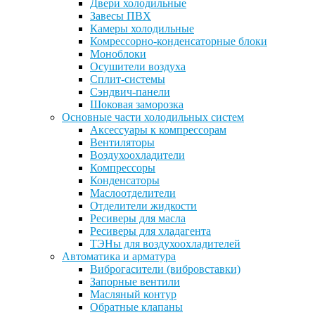
Двери холодильные
Завесы ПВХ
Камеры холодильные
Комрессорно-конденсаторные блоки
Моноблоки
Осушители воздуха
Сплит-системы
Сэндвич-панели
Шоковая заморозка
Основные части холодильных систем
Аксессуары к компрессорам
Вентиляторы
Воздухоохладители
Компрессоры
Конденсаторы
Маслоотделители
Отделители жидкости
Ресиверы для масла
Ресиверы для хладагента
ТЭНы для воздухоохладителей
Автоматика и арматура
Виброгасители (вибровставки)
Запорные вентили
Масляный контур
Обратные клапаны