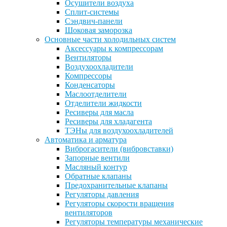
Осушители воздуха
Сплит-системы
Сэндвич-панели
Шоковая заморозка
Основные части холодильных систем
Аксессуары к компрессорам
Вентиляторы
Воздухоохладители
Компрессоры
Конденсаторы
Маслоотделители
Отделители жидкости
Ресиверы для масла
Ресиверы для хладагента
ТЭНы для воздухоохладителей
Автоматика и арматура
Виброгасители (вибровставки)
Запорные вентили
Масляный контур
Обратные клапаны
Предохранительные клапаны
Регуляторы давления
Регуляторы скорости вращения
вентиляторов
Регуляторы температуры механические