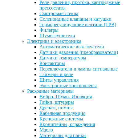
Реле давления, протока, картриджные
прессостаты
Смотровые стекла
Соленоидные клапаны и катушки
Терморегулирующие вентили (ТРВ)
Фильтры
Шумоглушители
Электрика и электроника
Автоматические выключатели
Датчики давления (преобразователи)
Датчики температуры
Контакторы
Переключатели и лампы сигнальные
Таймеры и реле
Щиты управления
Электронные контроллеры
Расходные материалы
Вибро- Шумо- Изоляция
Гайки, штуцеры
Дренаж, помпы
Кабельная продукция
Крепежные системы
Кронштейны, ограждения
Масло
Материалы для пайки