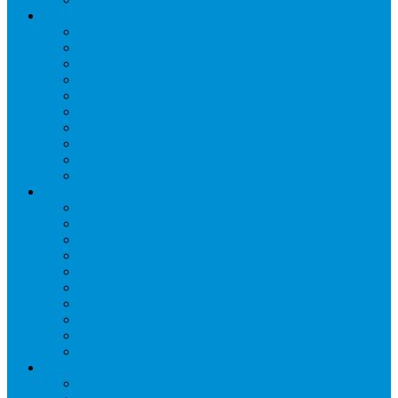
Промышленное оборудование
Агрегаты компрессорные
Двери холодильные
Завесы ПВХ
Камеры холодильные
Комрессорно-конденсаторные блоки
Моноблоки
Осушители воздуха
Сплит-системы
Сэндвич-панели
Шоковая заморозка
Основные части холодильных систем
Аксессуары к компрессорам
Вентиляторы
Воздухоохладители
Компрессоры
Конденсаторы
Маслоотделители
Отделители жидкости
Ресиверы для масла
Ресиверы для хладагента
ТЭНы для воздухоохладителей
Автоматика и арматура
Виброгасители (вибровставки)