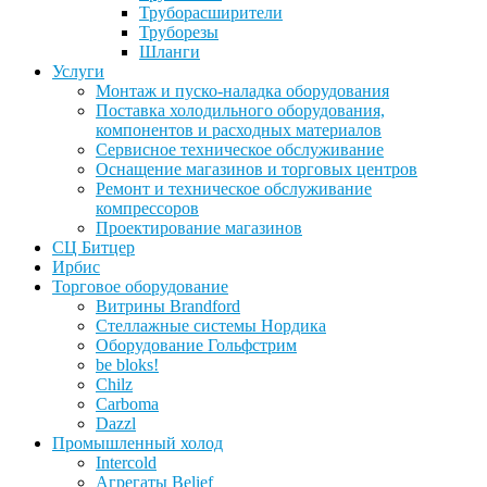
Труборасширители
Труборезы
Шланги
Услуги
Монтаж и пуско-наладка оборудования
Поставка холодильного оборудования,
компонентов и расходных материалов
Сервисное техническое обслуживание
Оснащение магазинов и торговых центров
Ремонт и техническое обслуживание
компрессоров
Проектирование магазинов
СЦ Битцер
Ирбис
Торговое оборудование
Витрины Brandford
Стеллажные системы Нордика
Оборудование Гольфстрим
be bloks!
Chilz
Carboma
Dazzl
Промышленный холод
Intercold
Агрегаты Belief