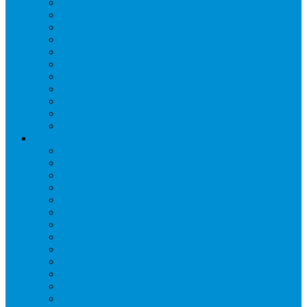
Дренаж, помпы
Кабельная продукция
Крепежные системы
Кронштейны, ограждения
Масло
Материалы для пайки
Нагреватели и ТЭНы
Теплоизоляция
Труба медная
Фитинги медные
Хладагент
Инструмент холодильщика
Вальцовки
Вентили и муфты
Весы
Герметики
Гребенки для правки ребер
Зеркала инспекционные
Измерительный и вспомогательный инструмент
Индикаторы утечки и Химия
Инжекторы
Ключи вентильные
Манометры
Насосы вакуумные и станции сбора
Паячные посты и огнезащита