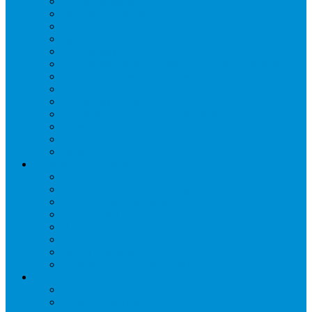
Запорные вентили
Масляный контур
Обратные клапаны
Предохранительные клапаны
Регуляторы давления
Регуляторы скорости вращения вентиляторов
Регуляторы температуры механические
Реле давления, протока, картриджные прессостаты
Смотровые стекла
Соленоидные клапаны и катушки
Терморегулирующие вентили (ТРВ)
Фильтры
Шумоглушители
Электрика и электроника
Автоматические выключатели
Датчики давления (преобразователи)
Датчики температуры
Контакторы
Переключатели и лампы сигнальные
Таймеры и реле
Щиты управления
Электронные контроллеры
Расходные материалы
Вибро- Шумо- Изоляция
Гайки, штуцеры