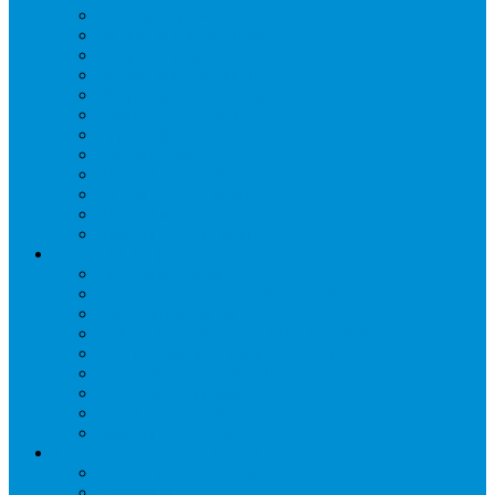
Бонеты морозильные
Витрины кондитерские
Витрины морозильные
Витрины настольные
Витрины холодильные
Горки холодильные
Лари морозильные
Бонеты-Лари
Шкафы кондитерские
Столы холодильные
Шкафы морозильные
Шкафы холодильные
Стеллажи и прикассовая зона
Кассовые боксы
Комплектующие для стеллажей
Овощные развалы
Покупательские корзины и тележки
Распродажные корзины и столы
Стеллажи складские НОРДИКА
Стеллажи торговые НОРДИКА
Турникеты и ограждения
Шкафы для сумок
Технологическое оборудование
Аппараты для шаурмы
Блендеры