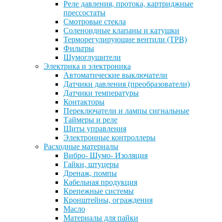
Реле давления, протока, картриджные
прессостаты
Смотровые стекла
Соленоидные клапаны и катушки
Терморегулирующие вентили (ТРВ)
Фильтры
Шумоглушители
Электрика и электроника
Автоматические выключатели
Датчики давления (преобразователи)
Датчики температуры
Контакторы
Переключатели и лампы сигнальные
Таймеры и реле
Щиты управления
Электронные контроллеры
Расходные материалы
Вибро- Шумо- Изоляция
Гайки, штуцеры
Дренаж, помпы
Кабельная продукция
Крепежные системы
Кронштейны, ограждения
Масло
Материалы для пайки