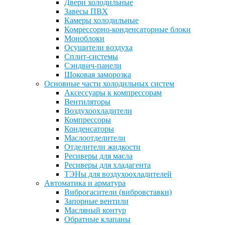
Двери холодильные
Завесы ПВХ
Камеры холодильные
Комрессорно-конденсаторные блоки
Моноблоки
Осушители воздуха
Сплит-системы
Сэндвич-панели
Шоковая заморозка
Основные части холодильных систем
Аксессуары к компрессорам
Вентиляторы
Воздухоохладители
Компрессоры
Конденсаторы
Маслоотделители
Отделители жидкости
Ресиверы для масла
Ресиверы для хладагента
ТЭНы для воздухоохладителей
Автоматика и арматура
Виброгасители (вибровставки)
Запорные вентили
Масляный контур
Обратные клапаны