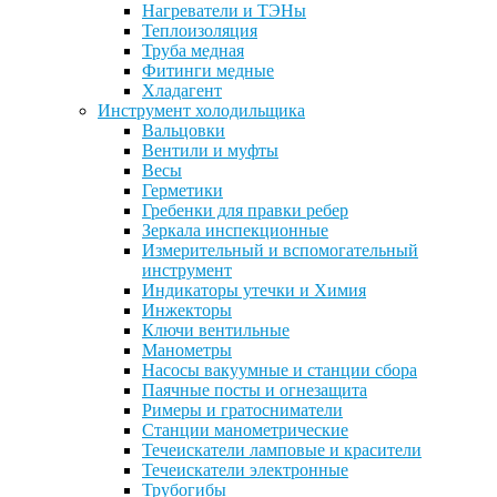
Нагреватели и ТЭНы
Теплоизоляция
Труба медная
Фитинги медные
Хладагент
Инструмент холодильщика
Вальцовки
Вентили и муфты
Весы
Герметики
Гребенки для правки ребер
Зеркала инспекционные
Измерительный и вспомогательный
инструмент
Индикаторы утечки и Химия
Инжекторы
Ключи вентильные
Манометры
Насосы вакуумные и станции сбора
Паячные посты и огнезащита
Римеры и гратосниматели
Станции манометрические
Течеискатели ламповые и красители
Течеискатели электронные
Трубогибы