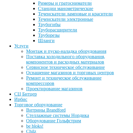
Римеры и гратосниматели
Станции манометрические
Течеискатели ламповые и красители
Течеискатели электронные
Трубогибы
Труборасширители
Труборезы
Шланги
Услуги
Монтаж и пуско-наладка оборудования
Поставка холодильного оборудования,
компонентов и расходных материалов
Сервисное техническое обслуживание
Оснащение магазинов и торговых центров
Ремонт и техническое обслуживание
компрессоров
Проектирование магазинов
СЦ Битцер
Ирбис
Торговое оборудование
Витрины Brandford
Стеллажные системы Нордика
Оборудование Гольфстрим
be bloks!
Chilz