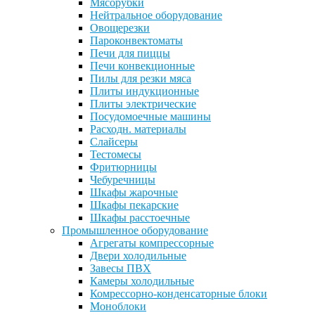
Мясорубки
Нейтральное оборудование
Овощерезки
Пароконвектоматы
Печи для пиццы
Печи конвекционные
Пилы для резки мяса
Плиты индукционные
Плиты электрические
Посудомоечные машины
Расходн. материалы
Слайсеры
Тестомесы
Фритюрницы
Чебуречницы
Шкафы жарочные
Шкафы пекарские
Шкафы расстоечные
Промышленное оборудование
Агрегаты компрессорные
Двери холодильные
Завесы ПВХ
Камеры холодильные
Комрессорно-конденсаторные блоки
Моноблоки