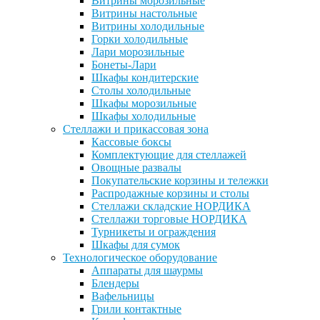
Витрины морозильные
Витрины настольные
Витрины холодильные
Горки холодильные
Лари морозильные
Бонеты-Лари
Шкафы кондитерские
Столы холодильные
Шкафы морозильные
Шкафы холодильные
Стеллажи и прикассовая зона
Кассовые боксы
Комплектующие для стеллажей
Овощные развалы
Покупательские корзины и тележки
Распродажные корзины и столы
Стеллажи складские НОРДИКА
Стеллажи торговые НОРДИКА
Турникеты и ограждения
Шкафы для сумок
Технологическое оборудование
Аппараты для шаурмы
Блендеры
Вафельницы
Грили контактные