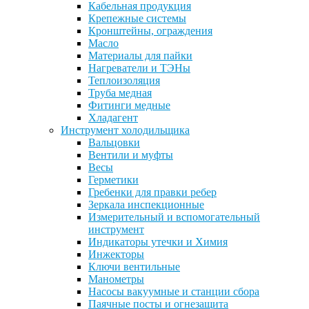
Кабельная продукция
Крепежные системы
Кронштейны, ограждения
Масло
Материалы для пайки
Нагреватели и ТЭНы
Теплоизоляция
Труба медная
Фитинги медные
Хладагент
Инструмент холодильщика
Вальцовки
Вентили и муфты
Весы
Герметики
Гребенки для правки ребер
Зеркала инспекционные
Измерительный и вспомогательный
инструмент
Индикаторы утечки и Химия
Инжекторы
Ключи вентильные
Манометры
Насосы вакуумные и станции сбора
Паячные посты и огнезащита