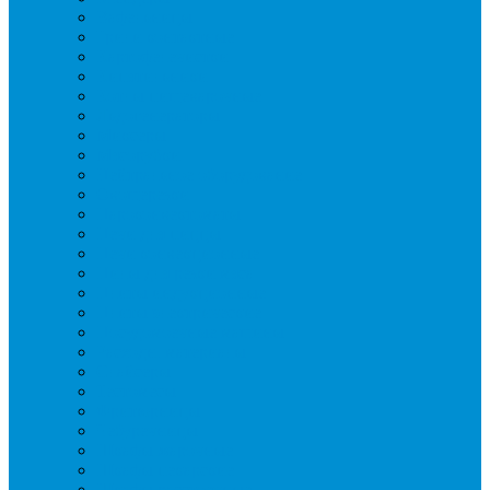
Вафельницы
Грили контактные
Картофелечистки
Кипятильники
Котлы пищеварочные
Льдогенераторы
Миксеры
Мясорубки
Нейтральное оборудование
Овощерезки
Пароконвектоматы
Печи для пиццы
Печи конвекционные
Пилы для резки мяса
Плиты индукционные
Плиты электрические
Посудомоечные машины
Расходн. материалы
Слайсеры
Тестомесы
Фритюрницы
Чебуречницы
Шкафы жарочные
Шкафы пекарские
Шкафы расстоечные