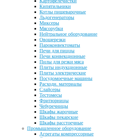
Картофелечистки
Кипятильники
Котлы пищеварочные
Льдогенераторы
Миксеры
Мясорубки
Нейтральное оборудование
Овощерезки
Пароконвектоматы
Печи для пиццы
Печи конвекционные
Пилы для резки мяса
Плиты индукционные
Плиты электрические
Посудомоечные машины
Расходн. материалы
Слайсеры
Тестомесы
Фритюрницы
Чебуречницы
Шкафы жарочные
Шкафы пекарские
Шкафы расстоечные
Промышленное оборудование
Агрегаты компрессорные