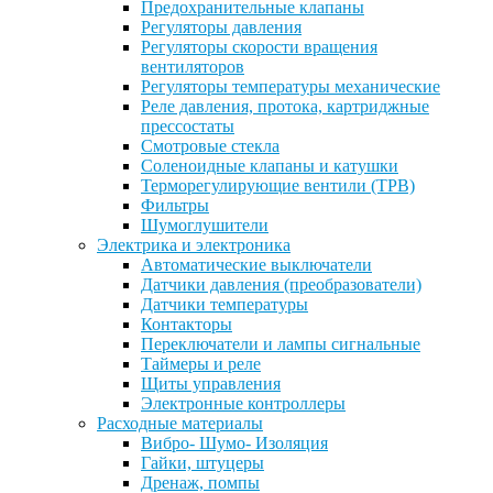
Предохранительные клапаны
Регуляторы давления
Регуляторы скорости вращения
вентиляторов
Регуляторы температуры механические
Реле давления, протока, картриджные
прессостаты
Смотровые стекла
Соленоидные клапаны и катушки
Терморегулирующие вентили (ТРВ)
Фильтры
Шумоглушители
Электрика и электроника
Автоматические выключатели
Датчики давления (преобразователи)
Датчики температуры
Контакторы
Переключатели и лампы сигнальные
Таймеры и реле
Щиты управления
Электронные контроллеры
Расходные материалы
Вибро- Шумо- Изоляция
Гайки, штуцеры
Дренаж, помпы