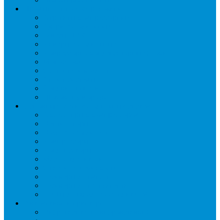
Промышленное оборудование
Агрегаты компрессорные
Двери холодильные
Завесы ПВХ
Камеры холодильные
Комрессорно-конденсаторные блоки
Моноблоки
Осушители воздуха
Сплит-системы
Сэндвич-панели
Шоковая заморозка
Основные части холодильных систем
Аксессуары к компрессорам
Вентиляторы
Воздухоохладители
Компрессоры
Конденсаторы
Маслоотделители
Отделители жидкости
Ресиверы для масла
Ресиверы для хладагента
ТЭНы для воздухоохладителей
Автоматика и арматура
Виброгасители (вибровставки)