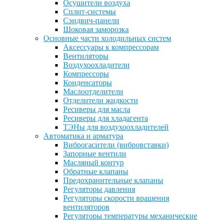
Осушители воздуха
Сплит-системы
Сэндвич-панели
Шоковая заморозка
Основные части холодильных систем
Аксессуары к компрессорам
Вентиляторы
Воздухоохладители
Компрессоры
Конденсаторы
Маслоотделители
Отделители жидкости
Ресиверы для масла
Ресиверы для хладагента
ТЭНы для воздухоохладителей
Автоматика и арматура
Виброгасители (вибровставки)
Запорные вентили
Масляный контур
Обратные клапаны
Предохранительные клапаны
Регуляторы давления
Регуляторы скорости вращения
вентиляторов
Регуляторы температуры механические