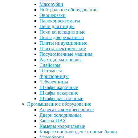
Мясорубки
Нейтральное оборудование
Овощерезки
Пароконвектоматы
Печи для пиццы
Печи конвекционные
Пилы для резки мяса
Плиты индукционные
Плиты электрические
Посудомоечные машины
Расходн. материалы
Слайсеры
Тестомесы
Фритюрницы
Чебуречницы
Шкафы жарочные
Шкафы пекарские
Шкафы расстоечные
Промышленное оборудование
Агрегаты компрессорные
Двери холодильные
Завесы ПВХ
Камеры холодильные
Комрессорно-конденсаторные блоки
Моноблоки