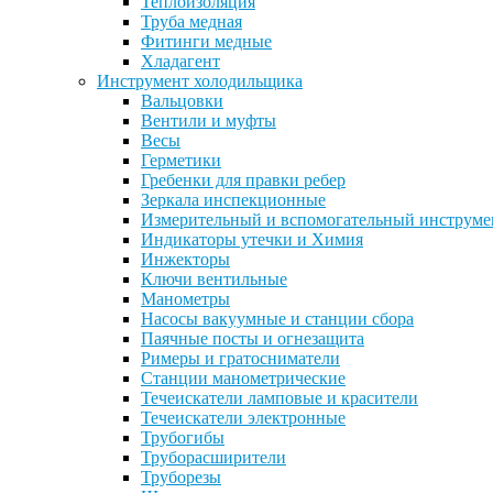
Теплоизоляция
Труба медная
Фитинги медные
Хладагент
Инструмент холодильщика
Вальцовки
Вентили и муфты
Весы
Герметики
Гребенки для правки ребер
Зеркала инспекционные
Измерительный и вспомогательный инструме
Индикаторы утечки и Химия
Инжекторы
Ключи вентильные
Манометры
Насосы вакуумные и станции сбора
Паячные посты и огнезащита
Римеры и гратосниматели
Станции манометрические
Течеискатели ламповые и красители
Течеискатели электронные
Трубогибы
Труборасширители
Труборезы