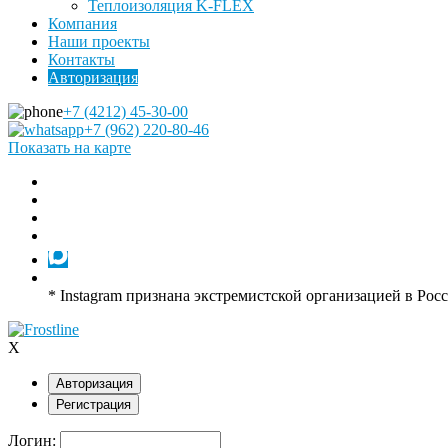
Теплоизоляция K-FLEX
Компания
Наши проекты
Контакты
Авторизация
+7 (4212) 45-30-00
+7 (962) 220-80-46
Показать на карте
* Instagram признана экстремистской организацией в Рос
X
Авторизация
Регистрация
Логин: