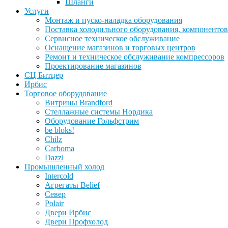
Шланги
Услуги
Монтаж и пуско-наладка оборудования
Поставка холодильного оборудования, компонентов
Сервисное техническое обслуживание
Оснащение магазинов и торговых центров
Ремонт и техническое обслуживание компрессоров
Проектирование магазинов
СЦ Битцер
Ирбис
Торговое оборудование
Витрины Brandford
Стеллажные системы Нордика
Оборудование Гольфстрим
be bloks!
Chilz
Carboma
Dazzl
Промышленный холод
Intercold
Агрегаты Belief
Север
Polair
Двери Ирбис
Двери Профхолод