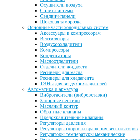
Осушители воздуха
Сплит-системы
Сэндвич-панели
Шоковая заморозка
Основные части холодильных систем
Аксессуары к компрессорам
Вентиляторы
Воздухоохладители
Компрессоры
Конденсаторы
Маслоотделители
Отделители жидкости
Ресиверы для масла
Ресиверы для хладагента
ТЭНы для воздухоохладителей
Автоматика и арматура
Виброгасители (вибровставки)
Запорные вентили
Масляный контур
Обратные клапаны
Предохранительные клапаны
Регуляторы давления
Регуляторы скорости вращения вентиляторов
Регуляторы температуры механические
Реле давления, протока, картриджные прессо