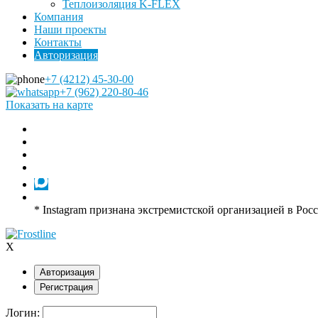
Теплоизоляция K-FLEX
Компания
Наши проекты
Контакты
Авторизация
+7 (4212) 45-30-00
+7 (962) 220-80-46
Показать на карте
* Instagram признана экстремистской организацией в Рос
X
Авторизация
Регистрация
Логин: