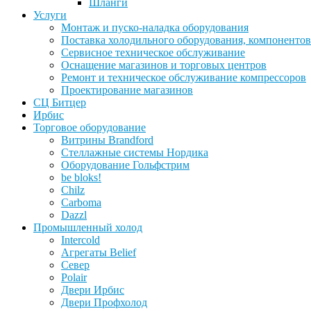
Шланги
Услуги
Монтаж и пуско-наладка оборудования
Поставка холодильного оборудования, компонентов
Сервисное техническое обслуживание
Оснащение магазинов и торговых центров
Ремонт и техническое обслуживание компрессоров
Проектирование магазинов
СЦ Битцер
Ирбис
Торговое оборудование
Витрины Brandford
Стеллажные системы Нордика
Оборудование Гольфстрим
be bloks!
Chilz
Carboma
Dazzl
Промышленный холод
Intercold
Агрегаты Belief
Север
Polair
Двери Ирбис
Двери Профхолод