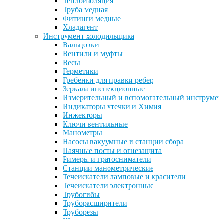
Теплоизоляция
Труба медная
Фитинги медные
Хладагент
Инструмент холодильщика
Вальцовки
Вентили и муфты
Весы
Герметики
Гребенки для правки ребер
Зеркала инспекционные
Измерительный и вспомогательный инструме
Индикаторы утечки и Химия
Инжекторы
Ключи вентильные
Манометры
Насосы вакуумные и станции сбора
Паячные посты и огнезащита
Римеры и гратосниматели
Станции манометрические
Течеискатели ламповые и красители
Течеискатели электронные
Трубогибы
Труборасширители
Труборезы