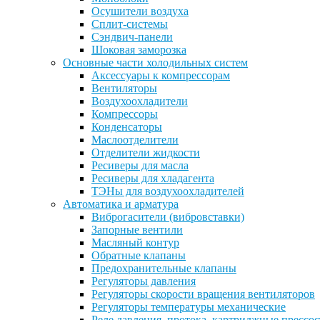
Осушители воздуха
Сплит-системы
Сэндвич-панели
Шоковая заморозка
Основные части холодильных систем
Аксессуары к компрессорам
Вентиляторы
Воздухоохладители
Компрессоры
Конденсаторы
Маслоотделители
Отделители жидкости
Ресиверы для масла
Ресиверы для хладагента
ТЭНы для воздухоохладителей
Автоматика и арматура
Виброгасители (вибровставки)
Запорные вентили
Масляный контур
Обратные клапаны
Предохранительные клапаны
Регуляторы давления
Регуляторы скорости вращения вентиляторов
Регуляторы температуры механические
Реле давления, протока, картриджные прессо