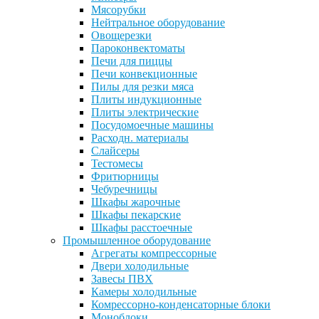
Мясорубки
Нейтральное оборудование
Овощерезки
Пароконвектоматы
Печи для пиццы
Печи конвекционные
Пилы для резки мяса
Плиты индукционные
Плиты электрические
Посудомоечные машины
Расходн. материалы
Слайсеры
Тестомесы
Фритюрницы
Чебуречницы
Шкафы жарочные
Шкафы пекарские
Шкафы расстоечные
Промышленное оборудование
Агрегаты компрессорные
Двери холодильные
Завесы ПВХ
Камеры холодильные
Комрессорно-конденсаторные блоки
Моноблоки