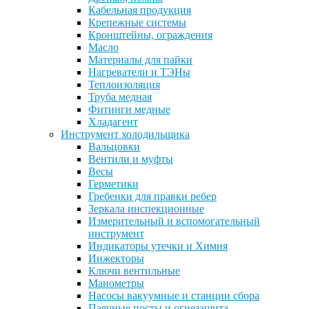
Кабельная продукция
Крепежные системы
Кронштейны, ограждения
Масло
Материалы для пайки
Нагреватели и ТЭНы
Теплоизоляция
Труба медная
Фитинги медные
Хладагент
Инструмент холодильщика
Вальцовки
Вентили и муфты
Весы
Герметики
Гребенки для правки ребер
Зеркала инспекционные
Измерительный и вспомогательный
инструмент
Индикаторы утечки и Химия
Инжекторы
Ключи вентильные
Манометры
Насосы вакуумные и станции сбора
Паячные посты и огнезащита