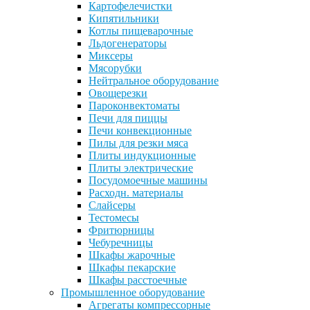
Картофелечистки
Кипятильники
Котлы пищеварочные
Льдогенераторы
Миксеры
Мясорубки
Нейтральное оборудование
Овощерезки
Пароконвектоматы
Печи для пиццы
Печи конвекционные
Пилы для резки мяса
Плиты индукционные
Плиты электрические
Посудомоечные машины
Расходн. материалы
Слайсеры
Тестомесы
Фритюрницы
Чебуречницы
Шкафы жарочные
Шкафы пекарские
Шкафы расстоечные
Промышленное оборудование
Агрегаты компрессорные