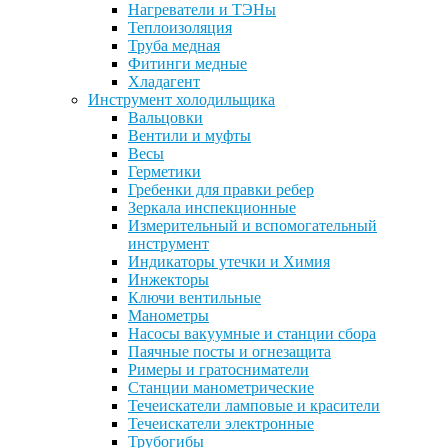
Нагреватели и ТЭНы
Теплоизоляция
Труба медная
Фитинги медные
Хладагент
Инструмент холодильщика
Вальцовки
Вентили и муфты
Весы
Герметики
Гребенки для правки ребер
Зеркала инспекционные
Измерительный и вспомогательный
инструмент
Индикаторы утечки и Химия
Инжекторы
Ключи вентильные
Манометры
Насосы вакуумные и станции сбора
Паячные посты и огнезащита
Римеры и гратосниматели
Станции манометрические
Течеискатели ламповые и красители
Течеискатели электронные
Трубогибы