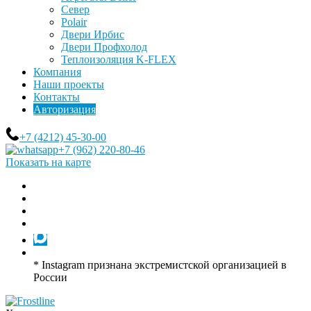
Север
Polair
Двери Ирбис
Двери Профхолод
Теплоизоляция K-FLEX
Компания
Наши проекты
Контакты
Авторизация
+7 (4212) 45-30-00
+7 (962) 220-80-46
Показать на карте
* Instagram признана экстремистской организацией в
России