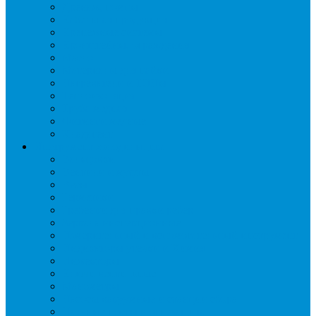
Дренаж, помпы
Кабельная продукция
Крепежные системы
Кронштейны, ограждения
Масло
Материалы для пайки
Нагреватели и ТЭНы
Теплоизоляция
Труба медная
Фитинги медные
Хладагент
Инструмент холодильщика
Вальцовки
Вентили и муфты
Весы
Герметики
Гребенки для правки ребер
Зеркала инспекционные
Измерительный и вспомогательный инструмент
Индикаторы утечки и Химия
Инжекторы
Ключи вентильные
Манометры
Насосы вакуумные и станции сбора
Паячные посты и огнезащита