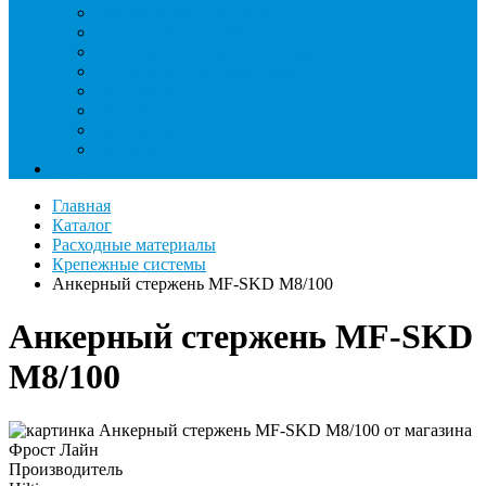
Римеры и гратосниматели
Станции манометрические
Течеискатели ламповые и красители
Течеискатели электронные
Трубогибы
Труборасширители
Труборезы
Шланги
Еще
Главная
Каталог
Расходные материалы
Крепежные системы
Анкерный стержень MF-SKD M8/100
Анкерный стержень MF-SKD
M8/100
Производитель