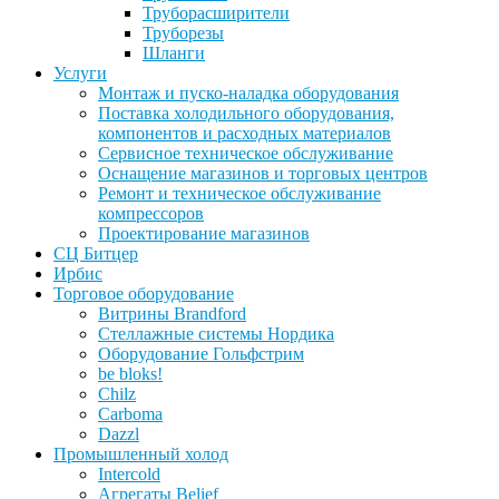
Труборасширители
Труборезы
Шланги
Услуги
Монтаж и пуско-наладка оборудования
Поставка холодильного оборудования,
компонентов и расходных материалов
Сервисное техническое обслуживание
Оснащение магазинов и торговых центров
Ремонт и техническое обслуживание
компрессоров
Проектирование магазинов
СЦ Битцер
Ирбис
Торговое оборудование
Витрины Brandford
Стеллажные системы Нордика
Оборудование Гольфстрим
be bloks!
Chilz
Carboma
Dazzl
Промышленный холод
Intercold
Агрегаты Belief