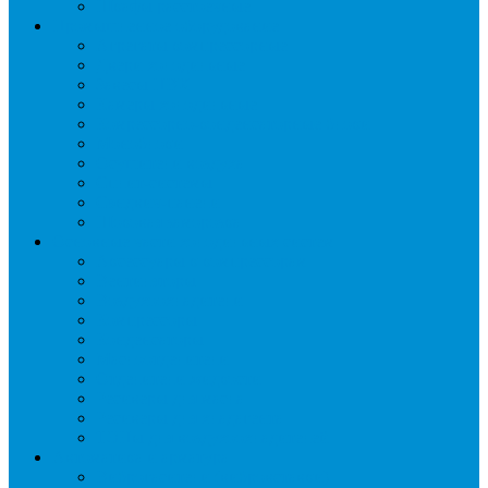
Шкафы расстоечные
Промышленное оборудование
Агрегаты компрессорные
Двери холодильные
Завесы ПВХ
Камеры холодильные
Комрессорно-конденсаторные блоки
Моноблоки
Осушители воздуха
Сплит-системы
Сэндвич-панели
Шоковая заморозка
Основные части холодильных систем
Аксессуары к компрессорам
Вентиляторы
Воздухоохладители
Компрессоры
Конденсаторы
Маслоотделители
Отделители жидкости
Ресиверы для масла
Ресиверы для хладагента
ТЭНы для воздухоохладителей
Автоматика и арматура
Виброгасители (вибровставки)