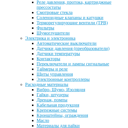
Реле давления, протока, картриджные
прессостаты
Смотровые стекла
Соленоидные клапаны и катушки
Терморегулирующие вентили (ТРВ)
Фильтры
Шумоглушители
Электрика и электроника
Автоматические выключатели
Датчики давления (преобразователи)
Датчики температуры
Контакторы
Переключатели и лампы сигнальные
Таймеры и реле
Щиты управления
Электронные контроллеры
Расходные материалы
Вибро- Шумо- Изоляция
Гайки, штуцеры
Дренаж, помпы
Кабельная продукция
Крепежные системы
Кронштейны, ограждения
Масло
Материалы для пайки