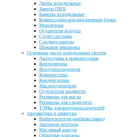
Двери холодильные
Завесы ПВХ
Камеры холодильные
Комрессорно-конденсаторные блоки
Моноблоки
Осушители воздуха
Сплит-системы
Сэндвич-панели
Шоковая заморозка
Основные части холодильных систем
Аксессуары к компрессорам
Вентиляторы
Воздухоохладители
Компрессоры
Конденсаторы
Маслоотделители
Отделители жидкости
Ресиверы для масла
Ресиверы для хладагента
ТЭНы для воздухоохладителей
Автоматика и арматура
Виброгасители (вибровставки)
Запорные вентили
Масляный контур
Обратные клапаны