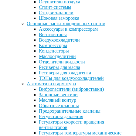
Осушители воздуха
Сплит-системы
Сэндвич-панели
Шоковая заморозка
Основные части холодильных систем
Аксессуары к компрессорам
Вентиляторы
Воздухоохладители
Компрессоры
Конденсаторы
Маслоотделители
Отделители жидкости
Ресиверы для масла
Ресиверы для хладагента
ТЭНы для воздухоохладителей
Автоматика и арматура
Виброгасители (вибровставки)
Запорные вентили
Масляный контур
Обратные клапаны
Предохранительные клапаны
Регуляторы давления
Регуляторы скорости вращения
вентиляторов
Регуляторы температуры механические