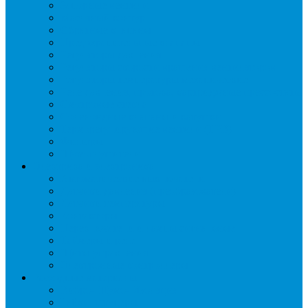
Запорные вентили
Масляный контур
Обратные клапаны
Предохранительные клапаны
Регуляторы давления
Регуляторы скорости вращения вентиляторов
Регуляторы температуры механические
Реле давления, протока, картриджные прессостаты
Смотровые стекла
Соленоидные клапаны и катушки
Терморегулирующие вентили (ТРВ)
Фильтры
Шумоглушители
Электрика и электроника
Автоматические выключатели
Датчики давления (преобразователи)
Датчики температуры
Контакторы
Переключатели и лампы сигнальные
Таймеры и реле
Щиты управления
Электронные контроллеры
Расходные материалы
Вибро- Шумо- Изоляция
Гайки, штуцеры