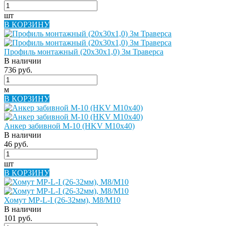
шт
В КОРЗИНУ
Профиль монтажный (20х30х1,0) 3м Траверса
В наличии
736 руб.
м
В КОРЗИНУ
Анкер забивной М-10 (HKV M10x40)
В наличии
46 руб.
шт
В КОРЗИНУ
Хомут МР-L-I (26-32мм), М8/M10
В наличии
101 руб.