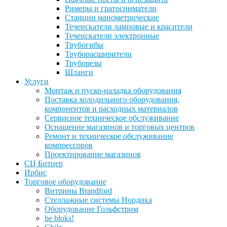
Римеры и гратосниматели
Станции манометрические
Течеискатели ламповые и красители
Течеискатели электронные
Трубогибы
Труборасширители
Труборезы
Шланги
Услуги
Монтаж и пуско-наладка оборудования
Поставка холодильного оборудования,
компонентов и расходных материалов
Сервисное техническое обслуживание
Оснащение магазинов и торговых центров
Ремонт и техническое обслуживание
компрессоров
Проектирование магазинов
СЦ Битцер
Ирбис
Торговое оборудование
Витрины Brandford
Стеллажные системы Нордика
Оборудование Гольфстрим
be bloks!