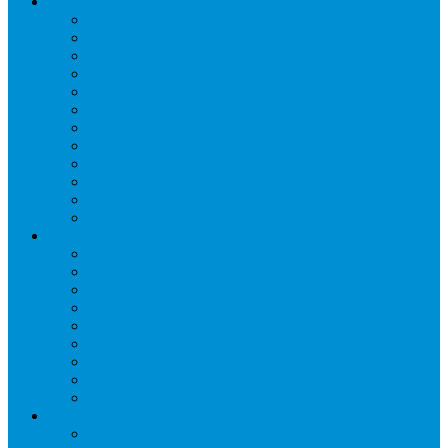
Торговое оборудование
Бонеты морозильные
Витрины кондитерские
Витрины морозильные
Витрины настольные
Витрины холодильные
Горки холодильные
Лари морозильные
Бонеты-Лари
Шкафы кондитерские
Столы холодильные
Шкафы морозильные
Шкафы холодильные
Стеллажи и прикассовая зона
Кассовые боксы
Комплектующие для стеллажей
Овощные развалы
Покупательские корзины и тележки
Распродажные корзины и столы
Стеллажи складские НОРДИКА
Стеллажи торговые НОРДИКА
Турникеты и ограждения
Шкафы для сумок
Технологическое оборудование
Аппараты для шаурмы