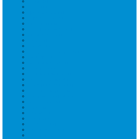
Блендеры
Вафельницы
Грили контактные
Картофелечистки
Кипятильники
Котлы пищеварочные
Льдогенераторы
Миксеры
Мясорубки
Нейтральное оборудование
Овощерезки
Пароконвектоматы
Печи для пиццы
Печи конвекционные
Пилы для резки мяса
Плиты индукционные
Плиты электрические
Посудомоечные машины
Расходн. материалы
Слайсеры
Тестомесы
Фритюрницы
Чебуречницы
Шкафы жарочные
Шкафы пекарские