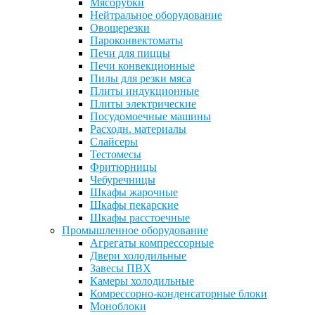
Мясорубки
Нейтральное оборудование
Овощерезки
Пароконвектоматы
Печи для пиццы
Печи конвекционные
Пилы для резки мяса
Плиты индукционные
Плиты электрические
Посудомоечные машины
Расходн. материалы
Слайсеры
Тестомесы
Фритюрницы
Чебуречницы
Шкафы жарочные
Шкафы пекарские
Шкафы расстоечные
Промышленное оборудование
Агрегаты компрессорные
Двери холодильные
Завесы ПВХ
Камеры холодильные
Комрессорно-конденсаторные блоки
Моноблоки