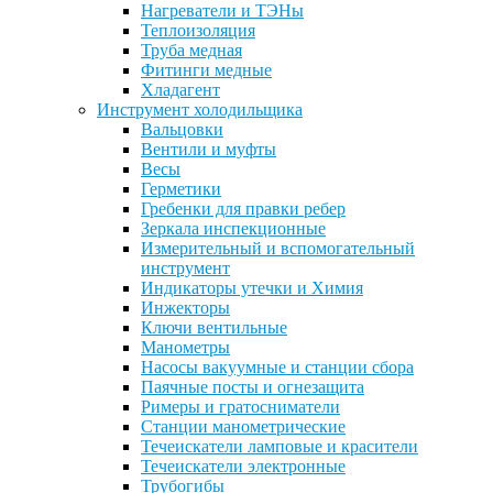
Нагреватели и ТЭНы
Теплоизоляция
Труба медная
Фитинги медные
Хладагент
Инструмент холодильщика
Вальцовки
Вентили и муфты
Весы
Герметики
Гребенки для правки ребер
Зеркала инспекционные
Измерительный и вспомогательный
инструмент
Индикаторы утечки и Химия
Инжекторы
Ключи вентильные
Манометры
Насосы вакуумные и станции сбора
Паячные посты и огнезащита
Римеры и гратосниматели
Станции манометрические
Течеискатели ламповые и красители
Течеискатели электронные
Трубогибы