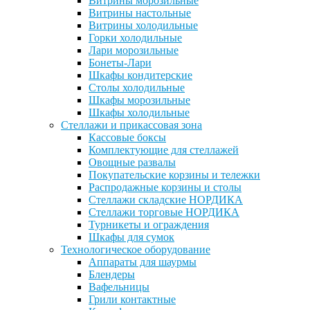
Витрины морозильные
Витрины настольные
Витрины холодильные
Горки холодильные
Лари морозильные
Бонеты-Лари
Шкафы кондитерские
Столы холодильные
Шкафы морозильные
Шкафы холодильные
Стеллажи и прикассовая зона
Кассовые боксы
Комплектующие для стеллажей
Овощные развалы
Покупательские корзины и тележки
Распродажные корзины и столы
Стеллажи складские НОРДИКА
Стеллажи торговые НОРДИКА
Турникеты и ограждения
Шкафы для сумок
Технологическое оборудование
Аппараты для шаурмы
Блендеры
Вафельницы
Грили контактные