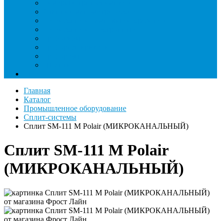
Римеры и гратосниматели
Станции манометрические
Течеискатели ламповые и красители
Течеискатели электронные
Трубогибы
Труборасширители
Труборезы
Шланги
Еще
Главная
Каталог
Промышленное оборудование
Сплит-системы
Сплит SM-111 M Polair (МИКРОКАНАЛЬНЫЙ)
Сплит SM-111 M Polair
(МИКРОКАНАЛЬНЫЙ)