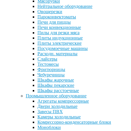
Мясорубки
Нейтральное оборудование
Овощерезки
Пароконвектоматы
Печи для пиццы
Печи конвекционные
Пилы для резки мяса
Плиты индукционные
Плиты электрические
Посудомоечные машины
Расходн. материалы
Слайсеры
Тестомесы
Фритюрницы
Чебуречницы
Шкафы жарочные
Шкафы пекарские
Шкафы расстоечные
Промышленное оборудование
Агрегаты компрессорные
Двери холодильные
Завесы ПВХ
Камеры холодильные
Комрессорно-конденсаторные блоки
Моноблоки