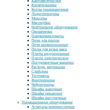
Картофелечистки
Кипятильники
Котлы пищеварочные
Льдогенераторы
Миксеры
Мясорубки
Нейтральное оборудование
Овощерезки
Пароконвектоматы
Печи для пиццы
Печи конвекционные
Пилы для резки мяса
Плиты индукционные
Плиты электрические
Посудомоечные машины
Расходн. материалы
Слайсеры
Тестомесы
Фритюрницы
Чебуречницы
Шкафы жарочные
Шкафы пекарские
Шкафы расстоечные
Промышленное оборудование
Агрегаты компрессорные