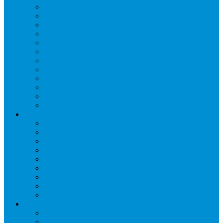
Бонеты морозильные
Витрины кондитерские
Витрины морозильные
Витрины настольные
Витрины холодильные
Горки холодильные
Лари морозильные
Бонеты-Лари
Шкафы кондитерские
Столы холодильные
Шкафы морозильные
Шкафы холодильные
Стеллажи и прикассовая зона
Кассовые боксы
Комплектующие для стеллажей
Овощные развалы
Покупательские корзины и тележки
Распродажные корзины и столы
Стеллажи складские НОРДИКА
Стеллажи торговые НОРДИКА
Турникеты и ограждения
Шкафы для сумок
Технологическое оборудование
Аппараты для шаурмы
Блендеры