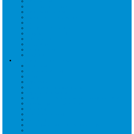
Дренаж, помпы
Кабельная продукция
Крепежные системы
Кронштейны, ограждения
Масло
Материалы для пайки
Нагреватели и ТЭНы
Теплоизоляция
Труба медная
Фитинги медные
Хладагент
Инструмент холодильщика
Вальцовки
Вентили и муфты
Весы
Герметики
Гребенки для правки ребер
Зеркала инспекционные
Измерительный и вспомогательный инструмент
Индикаторы утечки и Химия
Инжекторы
Ключи вентильные
Манометры
Насосы вакуумные и станции сбора
Паячные посты и огнезащита