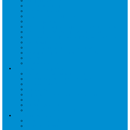
Запорные вентили
Масляный контур
Обратные клапаны
Предохранительные клапаны
Регуляторы давления
Регуляторы скорости вращения вентиляторов
Регуляторы температуры механические
Реле давления, протока, картриджные прессостаты
Смотровые стекла
Соленоидные клапаны и катушки
Терморегулирующие вентили (ТРВ)
Фильтры
Шумоглушители
Электрика и электроника
Автоматические выключатели
Датчики давления (преобразователи)
Датчики температуры
Контакторы
Переключатели и лампы сигнальные
Таймеры и реле
Щиты управления
Электронные контроллеры
Расходные материалы
Вибро- Шумо- Изоляция
Гайки, штуцеры