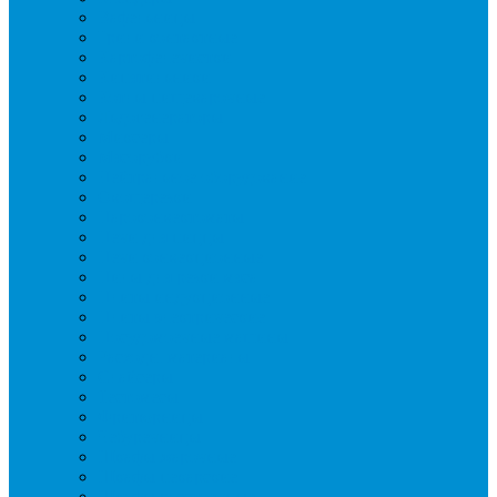
Вафельницы
Грили контактные
Картофелечистки
Кипятильники
Котлы пищеварочные
Льдогенераторы
Миксеры
Мясорубки
Нейтральное оборудование
Овощерезки
Пароконвектоматы
Печи для пиццы
Печи конвекционные
Пилы для резки мяса
Плиты индукционные
Плиты электрические
Посудомоечные машины
Расходн. материалы
Слайсеры
Тестомесы
Фритюрницы
Чебуречницы
Шкафы жарочные
Шкафы пекарские
Шкафы расстоечные