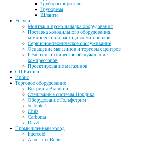
Труборасширители
Труборезы
Шланги
Услуги
Монтаж и пуско-наладка оборудования
Поставка холодильного оборудования,
компонентов и расходных материалов
Сервисное техническое обслуживание
Оснащение магазинов и торговых центров
Ремонт и техническое обслуживание
компрессоров
Проектирование магазинов
СЦ Битцер
Ирбис
Торговое оборудование
Витрины Brandford
Стеллажные системы Нордика
Оборудование Гольфстрим
be bloks!
Chilz
Carboma
Dazzl
Промышленный холод
Intercold
Агрегаты Belief