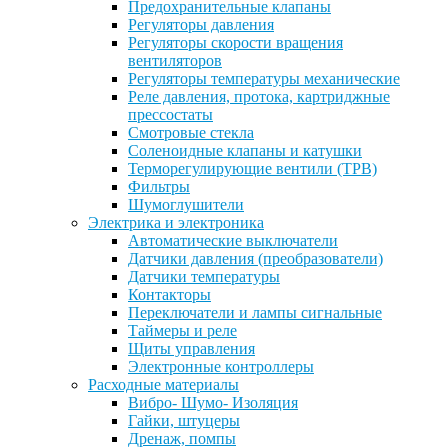
Предохранительные клапаны
Регуляторы давления
Регуляторы скорости вращения
вентиляторов
Регуляторы температуры механические
Реле давления, протока, картриджные
прессостаты
Смотровые стекла
Соленоидные клапаны и катушки
Терморегулирующие вентили (ТРВ)
Фильтры
Шумоглушители
Электрика и электроника
Автоматические выключатели
Датчики давления (преобразователи)
Датчики температуры
Контакторы
Переключатели и лампы сигнальные
Таймеры и реле
Щиты управления
Электронные контроллеры
Расходные материалы
Вибро- Шумо- Изоляция
Гайки, штуцеры
Дренаж, помпы