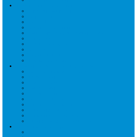
Промышленное оборудование
Агрегаты компрессорные
Двери холодильные
Завесы ПВХ
Камеры холодильные
Комрессорно-конденсаторные блоки
Моноблоки
Осушители воздуха
Сплит-системы
Сэндвич-панели
Шоковая заморозка
Основные части холодильных систем
Аксессуары к компрессорам
Вентиляторы
Воздухоохладители
Компрессоры
Конденсаторы
Маслоотделители
Отделители жидкости
Ресиверы для масла
Ресиверы для хладагента
ТЭНы для воздухоохладителей
Автоматика и арматура
Виброгасители (вибровставки)