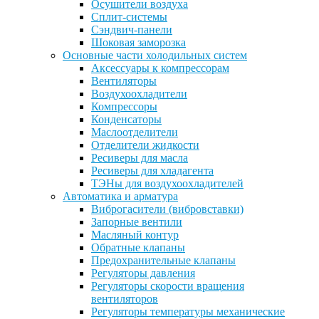
Осушители воздуха
Сплит-системы
Сэндвич-панели
Шоковая заморозка
Основные части холодильных систем
Аксессуары к компрессорам
Вентиляторы
Воздухоохладители
Компрессоры
Конденсаторы
Маслоотделители
Отделители жидкости
Ресиверы для масла
Ресиверы для хладагента
ТЭНы для воздухоохладителей
Автоматика и арматура
Виброгасители (вибровставки)
Запорные вентили
Масляный контур
Обратные клапаны
Предохранительные клапаны
Регуляторы давления
Регуляторы скорости вращения
вентиляторов
Регуляторы температуры механические