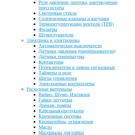
Реле давления, протока, картриджные
прессостаты
Смотровые стекла
Соленоидные клапаны и катушки
Терморегулирующие вентили (ТРВ)
Фильтры
Шумоглушители
Электрика и электроника
Автоматические выключатели
Датчики давления (преобразователи)
Датчики температуры
Контакторы
Переключатели и лампы сигнальные
Таймеры и реле
Щиты управления
Электронные контроллеры
Расходные материалы
Вибро- Шумо- Изоляция
Гайки, штуцеры
Дренаж, помпы
Кабельная продукция
Крепежные системы
Кронштейны, ограждения
Масло
Материалы для пайки