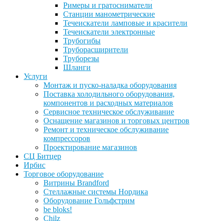
Римеры и гратосниматели
Станции манометрические
Течеискатели ламповые и красители
Течеискатели электронные
Трубогибы
Труборасширители
Труборезы
Шланги
Услуги
Монтаж и пуско-наладка оборудования
Поставка холодильного оборудования,
компонентов и расходных материалов
Сервисное техническое обслуживание
Оснащение магазинов и торговых центров
Ремонт и техническое обслуживание
компрессоров
Проектирование магазинов
СЦ Битцер
Ирбис
Торговое оборудование
Витрины Brandford
Стеллажные системы Нордика
Оборудование Гольфстрим
be bloks!
Chilz