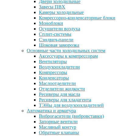
Двери холодильные
Завесы ПВХ
Камеры холодильные
Комрессорно-конденсаторные блоки
Моноблоки
Осушители воздуха
Сплит-системы
Сэндвич-панели
Шоковая заморозка
Основные части холодильных систем
Аксессуары к компрессорам
Вентиляторы
Воздухоохладители
Компрессоры
Конденсаторы
Маслоотделители
Отделители жидкости
Ресиверы для масла
Ресиверы для хладагента
ТЭНы для воздухоохладителей
Автоматика и арматура
Виброгасители (вибровставки)
Запорные вентили
Масляный контур
Обратные клапаны