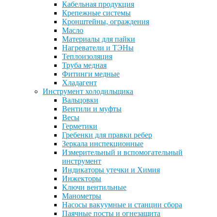
Кабельная продукция
Крепежные системы
Кронштейны, ограждения
Масло
Материалы для пайки
Нагреватели и ТЭНы
Теплоизоляция
Труба медная
Фитинги медные
Хладагент
Инструмент холодильщика
Вальцовки
Вентили и муфты
Весы
Герметики
Гребенки для правки ребер
Зеркала инспекционные
Измерительный и вспомогательный
инструмент
Индикаторы утечки и Химия
Инжекторы
Ключи вентильные
Манометры
Насосы вакуумные и станции сбора
Паячные посты и огнезащита