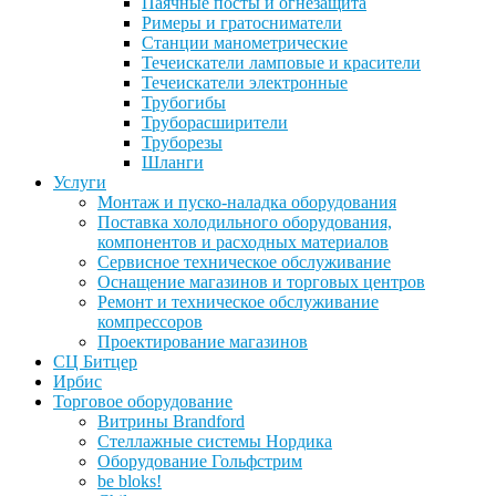
Паячные посты и огнезащита
Римеры и гратосниматели
Станции манометрические
Течеискатели ламповые и красители
Течеискатели электронные
Трубогибы
Труборасширители
Труборезы
Шланги
Услуги
Монтаж и пуско-наладка оборудования
Поставка холодильного оборудования,
компонентов и расходных материалов
Сервисное техническое обслуживание
Оснащение магазинов и торговых центров
Ремонт и техническое обслуживание
компрессоров
Проектирование магазинов
СЦ Битцер
Ирбис
Торговое оборудование
Витрины Brandford
Стеллажные системы Нордика
Оборудование Гольфстрим
be bloks!