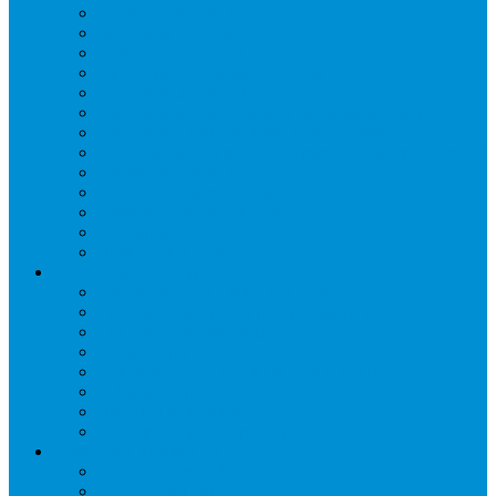
Запорные вентили
Масляный контур
Обратные клапаны
Предохранительные клапаны
Регуляторы давления
Регуляторы скорости вращения вентиляторов
Регуляторы температуры механические
Реле давления, протока, картриджные прессостаты
Смотровые стекла
Соленоидные клапаны и катушки
Терморегулирующие вентили (ТРВ)
Фильтры
Шумоглушители
Электрика и электроника
Автоматические выключатели
Датчики давления (преобразователи)
Датчики температуры
Контакторы
Переключатели и лампы сигнальные
Таймеры и реле
Щиты управления
Электронные контроллеры
Расходные материалы
Вибро- Шумо- Изоляция
Гайки, штуцеры