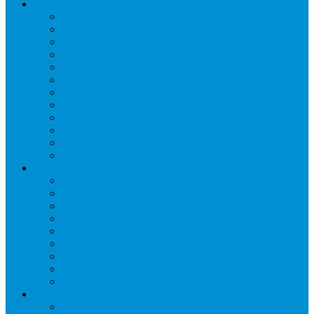
Торговое оборудование
Бонеты морозильные
Витрины кондитерские
Витрины морозильные
Витрины настольные
Витрины холодильные
Горки холодильные
Лари морозильные
Бонеты-Лари
Шкафы кондитерские
Столы холодильные
Шкафы морозильные
Шкафы холодильные
Стеллажи и прикассовая зона
Кассовые боксы
Комплектующие для стеллажей
Овощные развалы
Покупательские корзины и тележки
Распродажные корзины и столы
Стеллажи складские НОРДИКА
Стеллажи торговые НОРДИКА
Турникеты и ограждения
Шкафы для сумок
Технологическое оборудование
Аппараты для шаурмы