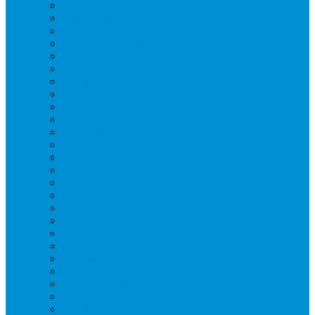
Блендеры
Вафельницы
Грили контактные
Картофелечистки
Кипятильники
Котлы пищеварочные
Льдогенераторы
Миксеры
Мясорубки
Нейтральное оборудование
Овощерезки
Пароконвектоматы
Печи для пиццы
Печи конвекционные
Пилы для резки мяса
Плиты индукционные
Плиты электрические
Посудомоечные машины
Расходн. материалы
Слайсеры
Тестомесы
Фритюрницы
Чебуречницы
Шкафы жарочные
Шкафы пекарские