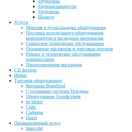
Трубогибы
Труборасширители
Труборезы
Шланги
Услуги
Монтаж и пуско-наладка оборудования
Поставка холодильного оборудования,
компонентов и расходных материалов
Сервисное техническое обслуживание
Оснащение магазинов и торговых центров
Ремонт и техническое обслуживание
компрессоров
Проектирование магазинов
СЦ Битцер
Ирбис
Торговое оборудование
Витрины Brandford
Стеллажные системы Нордика
Оборудование Гольфстрим
be bloks!
Chilz
Carboma
Dazzl
Промышленный холод
Intercold