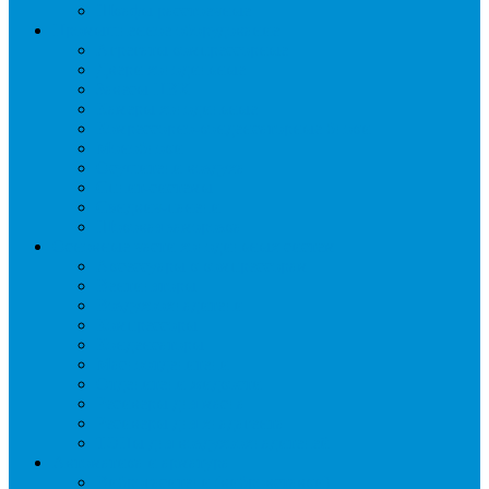
Шкафы расстоечные
Промышленное оборудование
Агрегаты компрессорные
Двери холодильные
Завесы ПВХ
Камеры холодильные
Комрессорно-конденсаторные блоки
Моноблоки
Осушители воздуха
Сплит-системы
Сэндвич-панели
Шоковая заморозка
Основные части холодильных систем
Аксессуары к компрессорам
Вентиляторы
Воздухоохладители
Компрессоры
Конденсаторы
Маслоотделители
Отделители жидкости
Ресиверы для масла
Ресиверы для хладагента
ТЭНы для воздухоохладителей
Автоматика и арматура
Виброгасители (вибровставки)