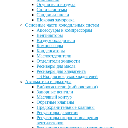
Осушители воздуха
Сплит-системы
Сэндвич-панели
Шоковая заморозка
Основные части холодильных систем
Аксессуары к компрессорам
Вентиляторы
Воздухоохладители
Компрессоры
Конденсаторы
Маслоотделители
Отделители жидкости
Ресиверы для масла
Ресиверы для хладагента
ТЭНы для воздухоохладителей
Автоматика и арматура
Виброгасители (вибровставки)
Запорные вентили
Масляный контур
Обратные клапаны
Предохранительные клапаны
Регуляторы давления
Регуляторы скорости вращения
вентиляторов
Регуляторы температуры механические