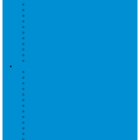
Дренаж, помпы
Кабельная продукция
Крепежные системы
Кронштейны, ограждения
Масло
Материалы для пайки
Нагреватели и ТЭНы
Теплоизоляция
Труба медная
Фитинги медные
Хладагент
Инструмент холодильщика
Вальцовки
Вентили и муфты
Весы
Герметики
Гребенки для правки ребер
Зеркала инспекционные
Измерительный и вспомогательный инструмент
Индикаторы утечки и Химия
Инжекторы
Ключи вентильные
Манометры
Насосы вакуумные и станции сбора
Паячные посты и огнезащита