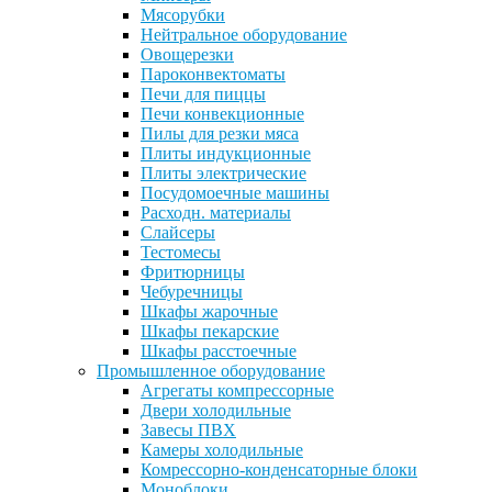
Мясорубки
Нейтральное оборудование
Овощерезки
Пароконвектоматы
Печи для пиццы
Печи конвекционные
Пилы для резки мяса
Плиты индукционные
Плиты электрические
Посудомоечные машины
Расходн. материалы
Слайсеры
Тестомесы
Фритюрницы
Чебуречницы
Шкафы жарочные
Шкафы пекарские
Шкафы расстоечные
Промышленное оборудование
Агрегаты компрессорные
Двери холодильные
Завесы ПВХ
Камеры холодильные
Комрессорно-конденсаторные блоки
Моноблоки