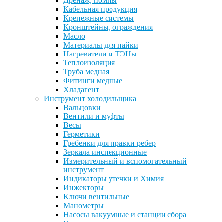
Дренаж, помпы
Кабельная продукция
Крепежные системы
Кронштейны, ограждения
Масло
Материалы для пайки
Нагреватели и ТЭНы
Теплоизоляция
Труба медная
Фитинги медные
Хладагент
Инструмент холодильщика
Вальцовки
Вентили и муфты
Весы
Герметики
Гребенки для правки ребер
Зеркала инспекционные
Измерительный и вспомогательный
инструмент
Индикаторы утечки и Химия
Инжекторы
Ключи вентильные
Манометры
Насосы вакуумные и станции сбора