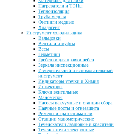
Материалы для пайки
Нагреватели и ТЭНы
Теплоизоляция
Труба медная
Фитинги медные
Хладагент
Инструмент холодильщика
Вальцовки
Вентили и муфты
Весы
Герметики
Гребенки для правки ребер
Зеркала инспекционные
Измерительный и вспомогательный
инструмент
Индикаторы утечки и Химия
Инжекторы
Ключи вентильные
Манометры
Насосы вакуумные и станции сбора
Паячные посты и огнезащита
Римеры и гратосниматели
Станции манометрические
Течеискатели ламповые и красители
Течеискатели электронные