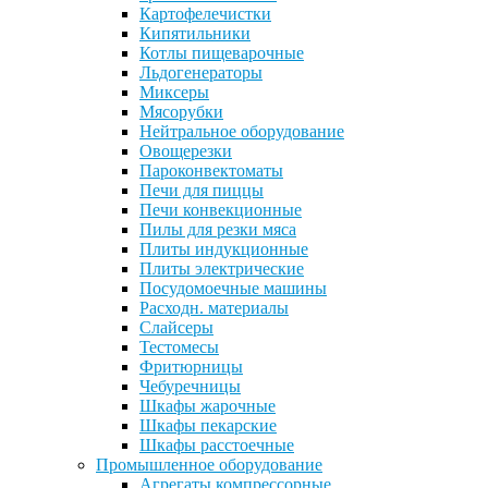
Картофелечистки
Кипятильники
Котлы пищеварочные
Льдогенераторы
Миксеры
Мясорубки
Нейтральное оборудование
Овощерезки
Пароконвектоматы
Печи для пиццы
Печи конвекционные
Пилы для резки мяса
Плиты индукционные
Плиты электрические
Посудомоечные машины
Расходн. материалы
Слайсеры
Тестомесы
Фритюрницы
Чебуречницы
Шкафы жарочные
Шкафы пекарские
Шкафы расстоечные
Промышленное оборудование
Агрегаты компрессорные