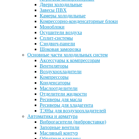
Двери холодильные
Завесы ПВХ
Камеры холодильные
Комрессорно-конденсаторные блоки
Моноблоки
Осушители воздуха
Сплит-системы
Сэндвич-панели
Шоковая заморозка
Основные части холодильных систем
Аксессуары к компрессорам
Вентиляторы
Воздухоохладители
Компрессоры
Конденсаторы
Маслоотделители
Отделители жидкости
Ресиверы для масла
Ресиверы для хладагента
ТЭНы для воздухоохладителей
Автоматика и арматура
Виброгасители (вибровставки)
Запорные вентили
Масляный контур
Обратные клапаны