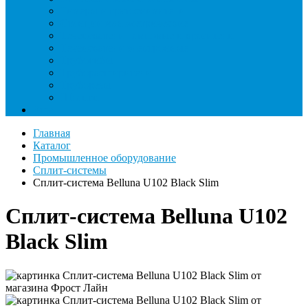
Римеры и гратосниматели
Станции манометрические
Течеискатели ламповые и красители
Течеискатели электронные
Трубогибы
Труборасширители
Труборезы
Шланги
Еще
Главная
Каталог
Промышленное оборудование
Сплит-системы
Сплит-система Belluna U102 Black Slim
Сплит-система Belluna U102
Black Slim