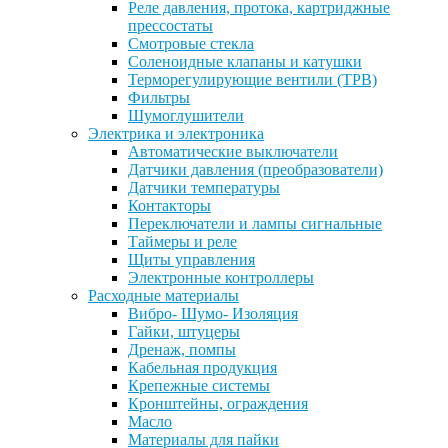
Реле давления, протока, картриджные
прессостаты
Смотровые стекла
Соленоидные клапаны и катушки
Терморегулирующие вентили (ТРВ)
Фильтры
Шумоглушители
Электрика и электроника
Автоматические выключатели
Датчики давления (преобразователи)
Датчики температуры
Контакторы
Переключатели и лампы сигнальные
Таймеры и реле
Щиты управления
Электронные контроллеры
Расходные материалы
Вибро- Шумо- Изоляция
Гайки, штуцеры
Дренаж, помпы
Кабельная продукция
Крепежные системы
Кронштейны, ограждения
Масло
Материалы для пайки