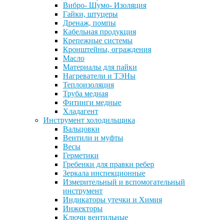
Вибро- Шумо- Изоляция
Гайки, штуцеры
Дренаж, помпы
Кабельная продукция
Крепежные системы
Кронштейны, ограждения
Масло
Материалы для пайки
Нагреватели и ТЭНы
Теплоизоляция
Труба медная
Фитинги медные
Хладагент
Инструмент холодильщика
Вальцовки
Вентили и муфты
Весы
Герметики
Гребенки для правки ребер
Зеркала инспекционные
Измерительный и вспомогательный
инструмент
Индикаторы утечки и Химия
Инжекторы
Ключи вентильные