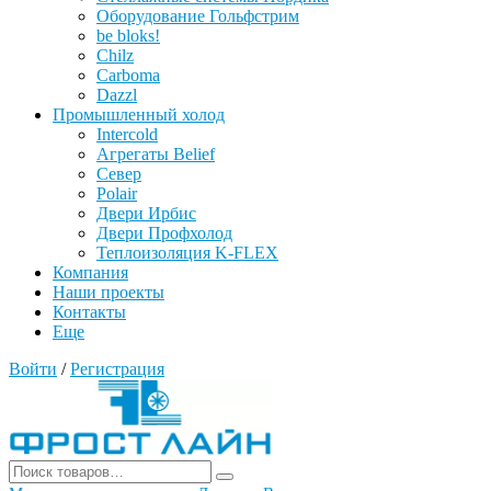
Оборудование Гольфстрим
be bloks!
Chilz
Carboma
Dazzl
Промышленный холод
Intercold
Агрегаты Belief
Север
Polair
Двери Ирбис
Двери Профхолод
Теплоизоляция K-FLEX
Компания
Наши проекты
Контакты
Еще
Войти
/
Регистрация