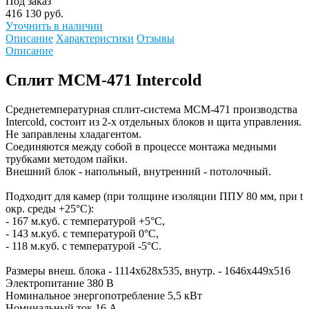
Под заказ
416 130 руб.
Уточнить в наличии
Описание
Характеристики
Отзывы
Описание
Сплит MCM-471 Intercold
Среднетемпературная сплит-система MCM-471 производства
Intercold, cостоит из 2-х отдельных блоков и щита управления.
Не заправлены хладагентом.
Соединяются между собой в процессе монтажа медными
трубками методом пайки.
Внешний блок - напольный, внутренний - потолочный.
Подходит для камер (при толщине изоляции ППУ 80 мм, при t
окр. среды +25°C):
- 167 м.куб. с температурой +5°C,
- 143 м.куб. с температурой 0°C,
- 118 м.куб. с температурой -5°C.
Размеры внеш. блока - 1114x628x535, внутр. - 1646x449x516
Электропитание 380 В
Номинальное энергопотребление 5,5 кВт
Номинальный ток 16 А