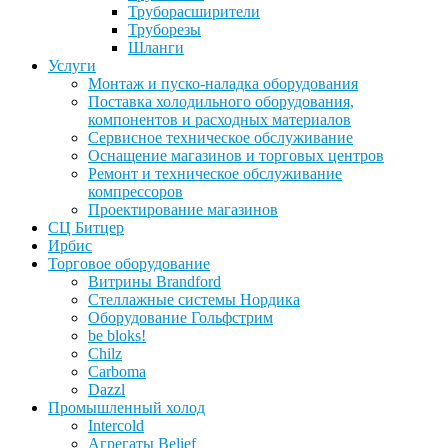
Труборасширители
Труборезы
Шланги
Услуги
Монтаж и пуско-наладка оборудования
Поставка холодильного оборудования,
компонентов и расходных материалов
Сервисное техническое обслуживание
Оснащение магазинов и торговых центров
Ремонт и техническое обслуживание
компрессоров
Проектирование магазинов
СЦ Битцер
Ирбис
Торговое оборудование
Витрины Brandford
Стеллажные системы Нордика
Оборудование Гольфстрим
be bloks!
Chilz
Carboma
Dazzl
Промышленный холод
Intercold
Агрегаты Belief