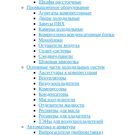
Шкафы расстоечные
Промышленное оборудование
Агрегаты компрессорные
Двери холодильные
Завесы ПВХ
Камеры холодильные
Комрессорно-конденсаторные блоки
Моноблоки
Осушители воздуха
Сплит-системы
Сэндвич-панели
Шоковая заморозка
Основные части холодильных систем
Аксессуары к компрессорам
Вентиляторы
Воздухоохладители
Компрессоры
Конденсаторы
Маслоотделители
Отделители жидкости
Ресиверы для масла
Ресиверы для хладагента
ТЭНы для воздухоохладителей
Автоматика и арматура
Виброгасители (вибровставки)