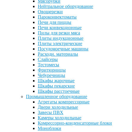
Мясорубки
Нейтральное оборудование
Овощерезки
Пароконвектоматы
Печи для пиццы
Печи конвекционные
Пилы для резки мяса
Плиты индукционные
Плиты электрические
Посудомоечные машины
Расходн. материалы
Слайсеры
Тестомесы
Фритюрницы
Чебуречницы
Шкафы жарочные
Шкафы пекарские
Шкафы расстоечные
Промышленное оборудование
Агрегаты компрессорные
Двери холодильные
Завесы ПВХ
Камеры холодильные
Комрессорно-конденсаторные блоки
Моноблоки