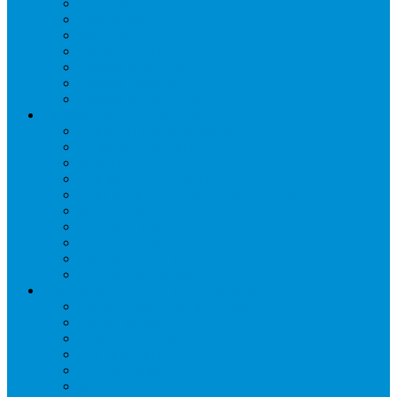
Слайсеры
Тестомесы
Фритюрницы
Чебуречницы
Шкафы жарочные
Шкафы пекарские
Шкафы расстоечные
Промышленное оборудование
Агрегаты компрессорные
Двери холодильные
Завесы ПВХ
Камеры холодильные
Комрессорно-конденсаторные блоки
Моноблоки
Осушители воздуха
Сплит-системы
Сэндвич-панели
Шоковая заморозка
Основные части холодильных систем
Аксессуары к компрессорам
Вентиляторы
Воздухоохладители
Компрессоры
Конденсаторы
Маслоотделители