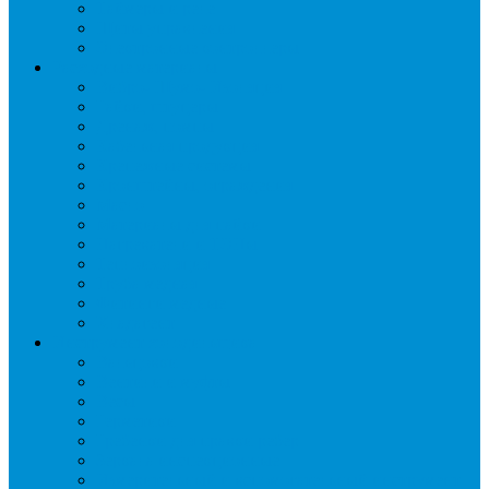
Таймеры и реле
Щиты управления
Электронные контроллеры
Расходные материалы
Вибро- Шумо- Изоляция
Гайки, штуцеры
Дренаж, помпы
Кабельная продукция
Крепежные системы
Кронштейны, ограждения
Масло
Материалы для пайки
Нагреватели и ТЭНы
Теплоизоляция
Труба медная
Фитинги медные
Хладагент
Инструмент холодильщика
Вальцовки
Вентили и муфты
Весы
Герметики
Гребенки для правки ребер
Зеркала инспекционные
Измерительный и вспомогательный инструмент