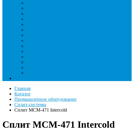
Индикаторы утечки и Химия
Инжекторы
Ключи вентильные
Манометры
Насосы вакуумные и станции сбора
Паячные посты и огнезащита
Римеры и гратосниматели
Станции манометрические
Течеискатели ламповые и красители
Течеискатели электронные
Трубогибы
Труборасширители
Труборезы
Шланги
Еще
Главная
Каталог
Промышленное оборудование
Сплит-системы
Сплит MCM-471 Intercold
Сплит MCM-471 Intercold