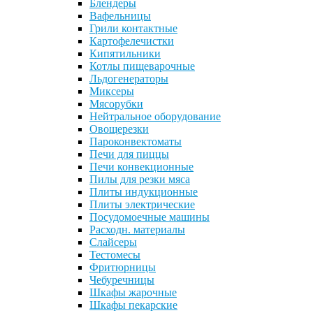
Блендеры
Вафельницы
Грили контактные
Картофелечистки
Кипятильники
Котлы пищеварочные
Льдогенераторы
Миксеры
Мясорубки
Нейтральное оборудование
Овощерезки
Пароконвектоматы
Печи для пиццы
Печи конвекционные
Пилы для резки мяса
Плиты индукционные
Плиты электрические
Посудомоечные машины
Расходн. материалы
Слайсеры
Тестомесы
Фритюрницы
Чебуречницы
Шкафы жарочные
Шкафы пекарские