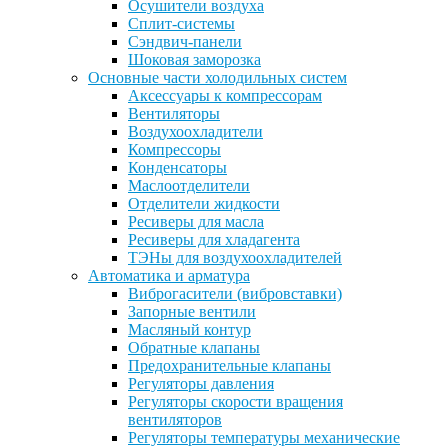
Осушители воздуха
Сплит-системы
Сэндвич-панели
Шоковая заморозка
Основные части холодильных систем
Аксессуары к компрессорам
Вентиляторы
Воздухоохладители
Компрессоры
Конденсаторы
Маслоотделители
Отделители жидкости
Ресиверы для масла
Ресиверы для хладагента
ТЭНы для воздухоохладителей
Автоматика и арматура
Виброгасители (вибровставки)
Запорные вентили
Масляный контур
Обратные клапаны
Предохранительные клапаны
Регуляторы давления
Регуляторы скорости вращения
вентиляторов
Регуляторы температуры механические