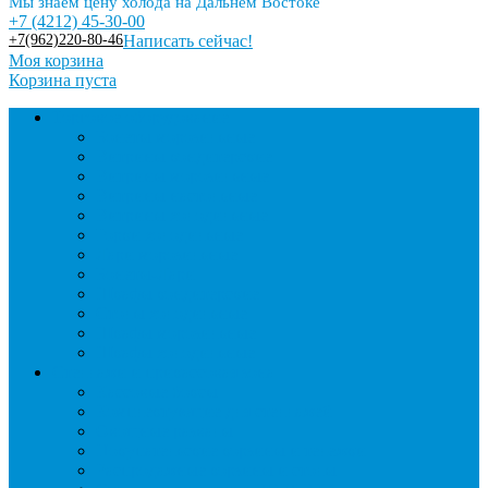
Мы знаем цену холода на Дальнем Востоке
+7 (4212) 45-30-00
+7(962)220-80-46
Написать сейчас!
Моя корзина
Корзина пуста
Торговое оборудование
Бонеты морозильные
Витрины кондитерские
Витрины морозильные
Витрины настольные
Витрины холодильные
Горки холодильные
Лари морозильные
Бонеты-Лари
Шкафы кондитерские
Столы холодильные
Шкафы морозильные
Шкафы холодильные
Стеллажи и прикассовая зона
Кассовые боксы
Комплектующие для стеллажей
Овощные развалы
Покупательские корзины и тележки
Распродажные корзины и столы