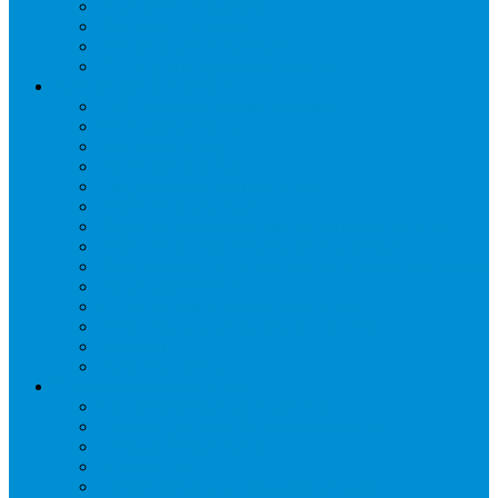
Отделители жидкости
Ресиверы для масла
Ресиверы для хладагента
ТЭНы для воздухоохладителей
Автоматика и арматура
Виброгасители (вибровставки)
Запорные вентили
Масляный контур
Обратные клапаны
Предохранительные клапаны
Регуляторы давления
Регуляторы скорости вращения вентиляторов
Регуляторы температуры механические
Реле давления, протока, картриджные прессостаты
Смотровые стекла
Соленоидные клапаны и катушки
Терморегулирующие вентили (ТРВ)
Фильтры
Шумоглушители
Электрика и электроника
Автоматические выключатели
Датчики давления (преобразователи)
Датчики температуры
Контакторы
Переключатели и лампы сигнальные