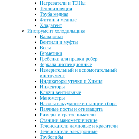
Нагреватели и ТЭНы
Теплоизоляция
Труба медная
Фитинги медные
Хладагент
Инструмент холодильщика
Вальцовки
Вентили и муфты
Весы
Герметики
Гребенки для правки ребер
Зеркала инспекционные
Измерительный и вспомогательный
инструмент
Индикаторы утечки и Химия
Инжекторы
Ключи вентильные
Манометры
Насосы вакуумные и станции сбора
Паячные посты и огнезащита
Римеры и гратосниматели
Станции манометрические
Течеискатели ламповые и красители
Течеискатели электронные
Трубогибы