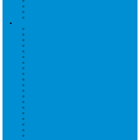
Стеллажи складские НОРДИКА
Стеллажи торговые НОРДИКА
Турникеты и ограждения
Шкафы для сумок
Технологическое оборудование
Аппараты для шаурмы
Блендеры
Вафельницы
Грили контактные
Картофелечистки
Кипятильники
Котлы пищеварочные
Льдогенераторы
Миксеры
Мясорубки
Нейтральное оборудование
Овощерезки
Пароконвектоматы
Печи для пиццы
Печи конвекционные
Пилы для резки мяса
Плиты индукционные
Плиты электрические
Посудомоечные машины
Расходн. материалы