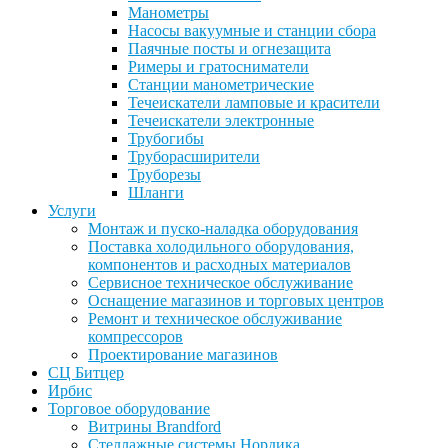
Манометры
Насосы вакуумные и станции сбора
Паячные посты и огнезащита
Римеры и гратосниматели
Станции манометрические
Течеискатели ламповые и красители
Течеискатели электронные
Трубогибы
Труборасширители
Труборезы
Шланги
Услуги
Монтаж и пуско-наладка оборудования
Поставка холодильного оборудования,
компонентов и расходных материалов
Сервисное техническое обслуживание
Оснащение магазинов и торговых центров
Ремонт и техническое обслуживание
компрессоров
Проектирование магазинов
СЦ Битцер
Ирбис
Торговое оборудование
Витрины Brandford
Стеллажные системы Нордика