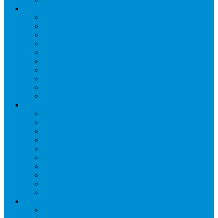
Промышленное оборудование
Агрегаты компрессорные
Двери холодильные
Завесы ПВХ
Камеры холодильные
Комрессорно-конденсаторные блоки
Моноблоки
Осушители воздуха
Сплит-системы
Сэндвич-панели
Шоковая заморозка
Основные части холодильных систем
Аксессуары к компрессорам
Вентиляторы
Воздухоохладители
Компрессоры
Конденсаторы
Маслоотделители
Отделители жидкости
Ресиверы для масла
Ресиверы для хладагента
ТЭНы для воздухоохладителей
Автоматика и арматура
Виброгасители (вибровставки)