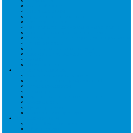
Запорные вентили
Масляный контур
Обратные клапаны
Предохранительные клапаны
Регуляторы давления
Регуляторы скорости вращения вентиляторов
Регуляторы температуры механические
Реле давления, протока, картриджные прессостаты
Смотровые стекла
Соленоидные клапаны и катушки
Терморегулирующие вентили (ТРВ)
Фильтры
Шумоглушители
Электрика и электроника
Автоматические выключатели
Датчики давления (преобразователи)
Датчики температуры
Контакторы
Переключатели и лампы сигнальные
Таймеры и реле
Щиты управления
Электронные контроллеры
Расходные материалы
Вибро- Шумо- Изоляция
Гайки, штуцеры