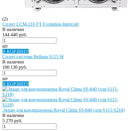
(2)
Сплит LCM-210 FT Evolution Intercold
В наличии
144 440 руб.
шт
В КОРЗИНУ
Сплит-система Belluna S115 W
В наличии
100 130 руб.
шт
В КОРЗИНУ
Экран для кондиционера Royal Clima SS-840 (для S115-S218)
В наличии
5 270 руб.