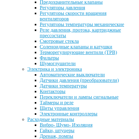
Предохранительные клапаны
Регуляторы давления
Регуляторы скорости вращения
вентиляторов
Регуляторы температуры механические
Реле давления, протока, картриджные
прессостаты
Смотровые стекла
Соленоидные клапаны и катушки
Терморегулирующие вентили (ТРВ)
Фильтры
Шумоглушители
Электрика и электроника
Автоматические выключатели
Датчики давления (преобразователи)
Датчики температуры
Контакторы
Переключатели и лампы сигнальные
Таймеры и реле
Щиты управления
Электронные контроллеры
Расходные материалы
Вибро- Шумо- Изоляция
Гайки, штуцеры
Дренаж, помпы