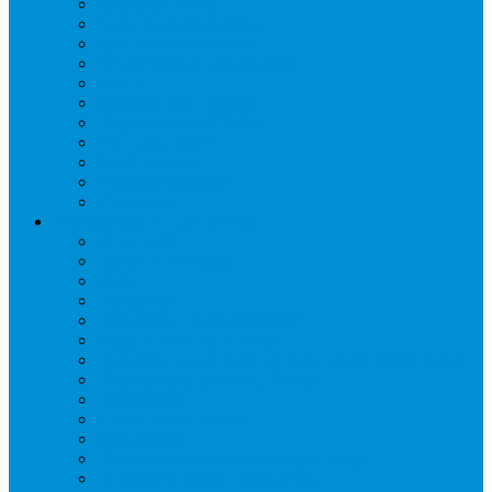
Дренаж, помпы
Кабельная продукция
Крепежные системы
Кронштейны, ограждения
Масло
Материалы для пайки
Нагреватели и ТЭНы
Теплоизоляция
Труба медная
Фитинги медные
Хладагент
Инструмент холодильщика
Вальцовки
Вентили и муфты
Весы
Герметики
Гребенки для правки ребер
Зеркала инспекционные
Измерительный и вспомогательный инструмент
Индикаторы утечки и Химия
Инжекторы
Ключи вентильные
Манометры
Насосы вакуумные и станции сбора
Паячные посты и огнезащита