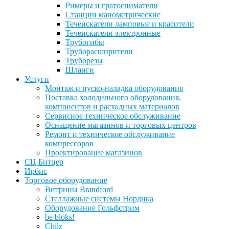
Римеры и гратосниматели
Станции манометрические
Течеискатели ламповые и красители
Течеискатели электронные
Трубогибы
Труборасширители
Труборезы
Шланги
Услуги
Монтаж и пуско-наладка оборудования
Поставка холодильного оборудования,
компонентов и расходных материалов
Сервисное техническое обслуживание
Оснащение магазинов и торговых центров
Ремонт и техническое обслуживание
компрессоров
Проектирование магазинов
СЦ Битцер
Ирбис
Торговое оборудование
Витрины Brandford
Стеллажные системы Нордика
Оборудование Гольфстрим
be bloks!
Chilz