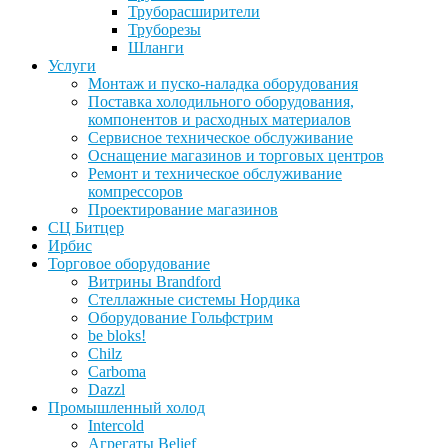
Труборасширители
Труборезы
Шланги
Услуги
Монтаж и пуско-наладка оборудования
Поставка холодильного оборудования,
компонентов и расходных материалов
Сервисное техническое обслуживание
Оснащение магазинов и торговых центров
Ремонт и техническое обслуживание
компрессоров
Проектирование магазинов
СЦ Битцер
Ирбис
Торговое оборудование
Витрины Brandford
Стеллажные системы Нордика
Оборудование Гольфстрим
be bloks!
Chilz
Carboma
Dazzl
Промышленный холод
Intercold
Агрегаты Belief