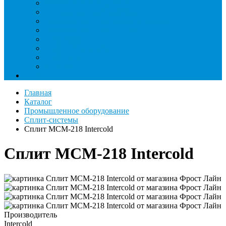
Римеры и гратосниматели
Станции манометрические
Течеискатели ламповые и красители
Течеискатели электронные
Трубогибы
Труборасширители
Труборезы
Шланги
Еще
Главная
Каталог
Промышленное оборудование
Сплит-системы
Сплит MCM-218 Intercold
Сплит MCM-218 Intercold
Производитель
Intercold