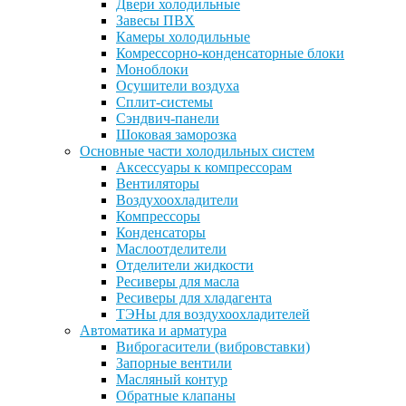
Двери холодильные
Завесы ПВХ
Камеры холодильные
Комрессорно-конденсаторные блоки
Моноблоки
Осушители воздуха
Сплит-системы
Сэндвич-панели
Шоковая заморозка
Основные части холодильных систем
Аксессуары к компрессорам
Вентиляторы
Воздухоохладители
Компрессоры
Конденсаторы
Маслоотделители
Отделители жидкости
Ресиверы для масла
Ресиверы для хладагента
ТЭНы для воздухоохладителей
Автоматика и арматура
Виброгасители (вибровставки)
Запорные вентили
Масляный контур
Обратные клапаны