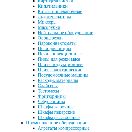
Картофелечистки
Кипятильники
Котлы пищеварочные
Льдогенераторы
Миксеры
Мясорубки
Нейтральное оборудование
Овощерезки
Пароконвектоматы
Печи для пиццы
Печи конвекционные
Пилы для резки мяса
Плиты индукционные
Плиты электрические
Посудомоечные машины
Расходн. материалы
Слайсеры
Тестомесы
Фритюрницы
Чебуречницы
Шкафы жарочные
Шкафы пекарские
Шкафы расстоечные
Промышленное оборудование
Агрегаты компрессорные