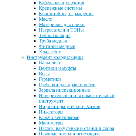
Кабельная продукция
Крепежные системы
Кронштейны, ограждения
Масло
Материалы для пайки
Нагреватели и ТЭНы
Теплоизоляция
Труба медная
Фитинги медные
Хладагент
Инструмент холодильщика
Вальцовки
Вентили и муфты
Весы
Герметики
Гребенки для правки ребер
Зеркала инспекционные
Измерительный и вспомогательный
инструмент
Индикаторы утечки и Химия
Инжекторы
Ключи вентильные
Манометры
Насосы вакуумные и станции сбора
Паячные посты и огнезащита