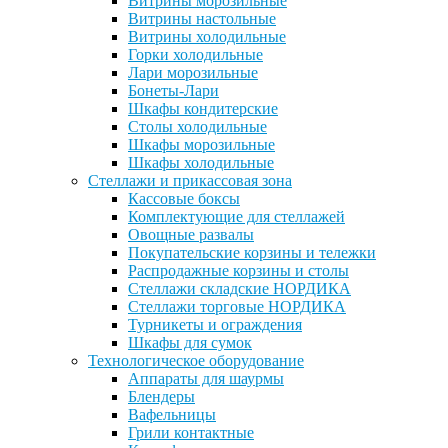
Витрины морозильные
Витрины настольные
Витрины холодильные
Горки холодильные
Лари морозильные
Бонеты-Лари
Шкафы кондитерские
Столы холодильные
Шкафы морозильные
Шкафы холодильные
Стеллажи и прикассовая зона
Кассовые боксы
Комплектующие для стеллажей
Овощные развалы
Покупательские корзины и тележки
Распродажные корзины и столы
Стеллажи складские НОРДИКА
Стеллажи торговые НОРДИКА
Турникеты и ограждения
Шкафы для сумок
Технологическое оборудование
Аппараты для шаурмы
Блендеры
Вафельницы
Грили контактные