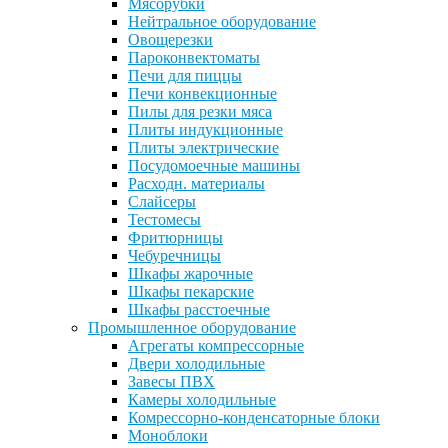
Мясорубки
Нейтральное оборудование
Овощерезки
Пароконвектоматы
Печи для пиццы
Печи конвекционные
Пилы для резки мяса
Плиты индукционные
Плиты электрические
Посудомоечные машины
Расходн. материалы
Слайсеры
Тестомесы
Фритюрницы
Чебуречницы
Шкафы жарочные
Шкафы пекарские
Шкафы расстоечные
Промышленное оборудование
Агрегаты компрессорные
Двери холодильные
Завесы ПВХ
Камеры холодильные
Комрессорно-конденсаторные блоки
Моноблоки