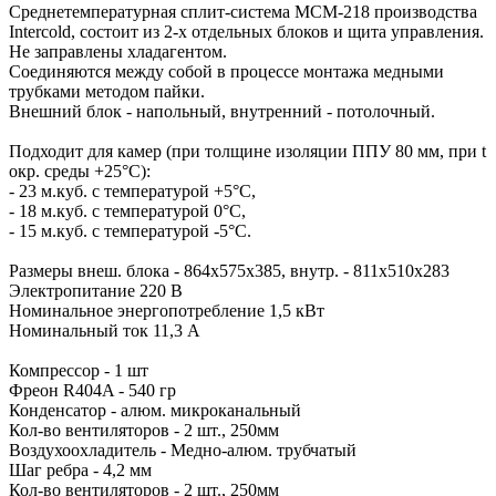
Среднетемпературная сплит-система MCM-218 производства
Intercold, cостоит из 2-х отдельных блоков и щита управления.
Не заправлены хладагентом.
Соединяются между собой в процессе монтажа медными
трубками методом пайки.
Внешний блок - напольный, внутренний - потолочный.
Подходит для камер (при толщине изоляции ППУ 80 мм, при t
окр. среды +25°C):
- 23 м.куб. с температурой +5°C,
- 18 м.куб. с температурой 0°C,
- 15 м.куб. с температурой -5°C.
Размеры внеш. блока - 864x575x385, внутр. - 811x510x283
Электропитание 220 В
Номинальное энергопотребление 1,5 кВт
Номинальный ток 11,3 А
Компрессор - 1 шт
Фреон R404A - 540 гр
Конденсатор - алюм. микроканальный
Кол-во вентиляторов - 2 шт., 250мм
Воздухоохладитель - Медно-алюм. трубчатый
Шаг ребра - 4,2 мм
Кол-во вентиляторов - 2 шт., 250мм