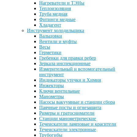
Нагреватели и ТЭНы
Теплоизоляция
Труба медная
Фитинги медные
Хладагент
Инструмент холодильщика
Вальцовки
Вентили и муфты
Весы
Герметики
Гребенки для правки ребер
Зеркала инспекционные
Измерительный и вспомогательный
инструмент
Индикаторы утечки и Химия
Инжекторы
Ключи вентильные
Манометры
Насосы вакуумные и станции сбора
Паячные посты и огнезащита
Римеры и гратосниматели
Станции манометрические
Течеискатели ламповые и красители
Течеискатели электронные
Трубогибы