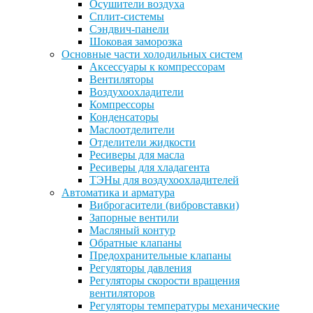
Осушители воздуха
Сплит-системы
Сэндвич-панели
Шоковая заморозка
Основные части холодильных систем
Аксессуары к компрессорам
Вентиляторы
Воздухоохладители
Компрессоры
Конденсаторы
Маслоотделители
Отделители жидкости
Ресиверы для масла
Ресиверы для хладагента
ТЭНы для воздухоохладителей
Автоматика и арматура
Виброгасители (вибровставки)
Запорные вентили
Масляный контур
Обратные клапаны
Предохранительные клапаны
Регуляторы давления
Регуляторы скорости вращения
вентиляторов
Регуляторы температуры механические