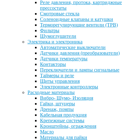
Реле давления, протока, картриджные
прессостаты
Смотровые стекла
Соленоидные клапаны и катушки
Терморегулирующие вентили (ТРВ)
Фильтры
Шумоглушители
Электрика и электроника
Автоматические выключатели
Датчики давления (преобразователи)
Датчики температуры
Контакторы
Переключатели и лампы сигнальные
Таймеры и реле
Щиты управления
Электронные контроллеры
Расходные материалы
Вибро- Шумо- Изоляция
Гайки, штуцеры
Дренаж, помпы
Кабельная продукция
Крепежные системы
Кронштейны, ограждения
Масло
Материалы для пайки