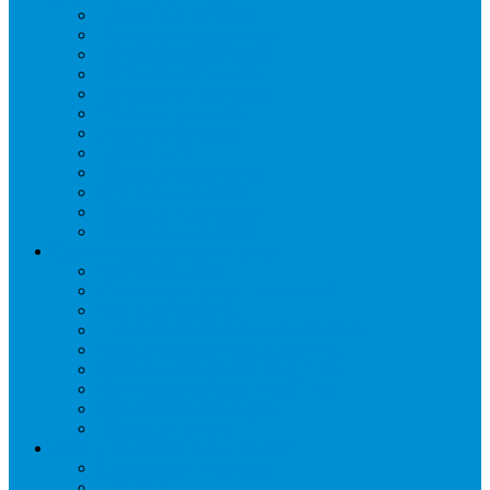
Бонеты морозильные
Витрины кондитерские
Витрины морозильные
Витрины настольные
Витрины холодильные
Горки холодильные
Лари морозильные
Бонеты-Лари
Шкафы кондитерские
Столы холодильные
Шкафы морозильные
Шкафы холодильные
Стеллажи и прикассовая зона
Кассовые боксы
Комплектующие для стеллажей
Овощные развалы
Покупательские корзины и тележки
Распродажные корзины и столы
Стеллажи складские НОРДИКА
Стеллажи торговые НОРДИКА
Турникеты и ограждения
Шкафы для сумок
Технологическое оборудование
Аппараты для шаурмы
Блендеры