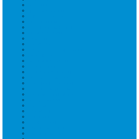
Вафельницы
Грили контактные
Картофелечистки
Кипятильники
Котлы пищеварочные
Льдогенераторы
Миксеры
Мясорубки
Нейтральное оборудование
Овощерезки
Пароконвектоматы
Печи для пиццы
Печи конвекционные
Пилы для резки мяса
Плиты индукционные
Плиты электрические
Посудомоечные машины
Расходн. материалы
Слайсеры
Тестомесы
Фритюрницы
Чебуречницы
Шкафы жарочные
Шкафы пекарские
Шкафы расстоечные