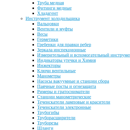
Труба медная
Фитинги медные
Хладагент
Инструмент холодильщика
Вальцовки
Вентили и муфты
Весы
Герметики
Гребенки для правки ребер
Зеркала инспекционные
Измерительный и вспомогательный инструме
Индикаторы утечки и Химия
Инжекторы
Ключи вентильные
Манометры
Насосы вакуумные и станции сбора
Паячные посты и огнезащита
Римеры и гратосниматели
Станции манометрические
Течеискатели ламповые и красители
Течеискатели электронные
Трубогибы
Труборасширители
Труборезы
Шланги