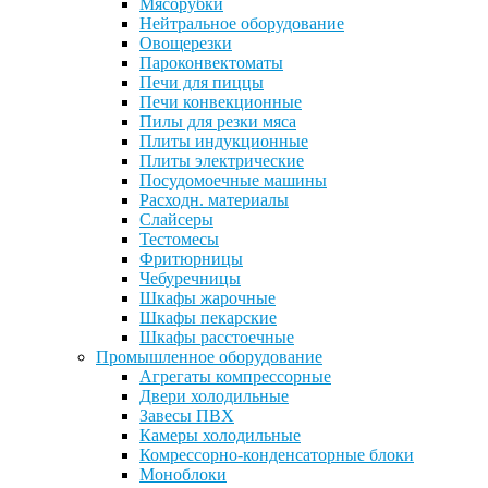
Мясорубки
Нейтральное оборудование
Овощерезки
Пароконвектоматы
Печи для пиццы
Печи конвекционные
Пилы для резки мяса
Плиты индукционные
Плиты электрические
Посудомоечные машины
Расходн. материалы
Слайсеры
Тестомесы
Фритюрницы
Чебуречницы
Шкафы жарочные
Шкафы пекарские
Шкафы расстоечные
Промышленное оборудование
Агрегаты компрессорные
Двери холодильные
Завесы ПВХ
Камеры холодильные
Комрессорно-конденсаторные блоки
Моноблоки