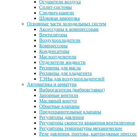
Осушители воздуха
Сплит-системы
Сэндвич-панели
Шоковая заморозка
Основные части холодильных систем
Аксессуары к компрессорам
Вентиляторы
Воздухоохладители
Компрессоры
Конденсаторы
Маслоотделители
Отделители жидкости
Ресиверы для масла
Ресиверы для хладагента
ТЭНы для воздухоохладителей
Автоматика и арматура
Виброгасители (вибровставки)
Запорные вентили
Масляный контур
Обратные клапаны
Предохранительные клапаны
Регуляторы давления
Регуляторы скорости вращения вентиляторов
Регуляторы температуры механические
Реле давления, протока, картриджные прессо