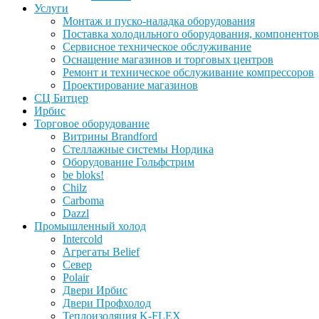
Услуги
Монтаж и пуско-наладка оборудования
Поставка холодильного оборудования, компонентов
Сервисное техническое обслуживание
Оснащение магазинов и торговых центров
Ремонт и техническое обслуживание компрессоров
Проектирование магазинов
СЦ Битцер
Ирбис
Торговое оборудование
Витрины Brandford
Стеллажные системы Нордика
Оборудование Гольфстрим
be bloks!
Chilz
Carboma
Dazzl
Промышленный холод
Intercold
Агрегаты Belief
Север
Polair
Двери Ирбис
Двери Профхолод
Теплоизоляция K-FLEX