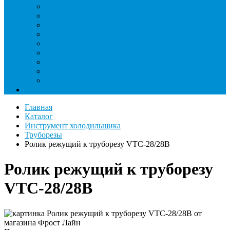
Паячные посты и огнезащита
Римеры и гратосниматели
Станции манометрические
Течеискатели ламповые и красители
Течеискатели электронные
Трубогибы
Труборасширители
Труборезы
Шланги
Еще
Главная
Каталог
Инструмент холодильщика
Труборезы
Ролик режущий к труборезу VTC-28/28B
Ролик режущий к труборезу
VTC-28/28B