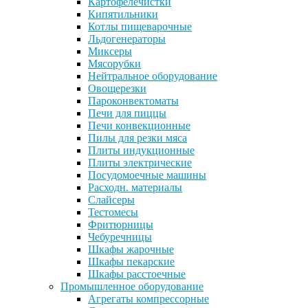
Картофелечистки
Кипятильники
Котлы пищеварочные
Льдогенераторы
Миксеры
Мясорубки
Нейтральное оборудование
Овощерезки
Пароконвектоматы
Печи для пиццы
Печи конвекционные
Пилы для резки мяса
Плиты индукционные
Плиты электрические
Посудомоечные машины
Расходн. материалы
Слайсеры
Тестомесы
Фритюрницы
Чебуречницы
Шкафы жарочные
Шкафы пекарские
Шкафы расстоечные
Промышленное оборудование
Агрегаты компрессорные