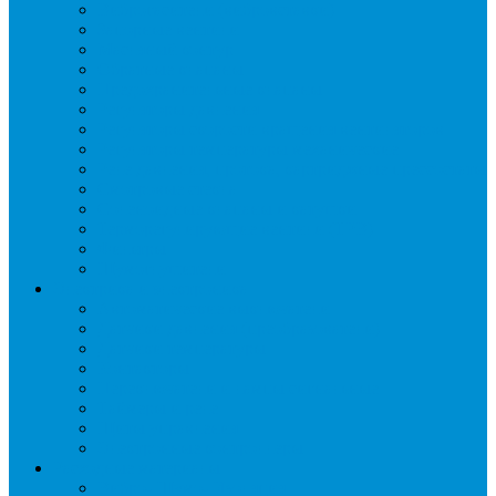
Виброгасители (вибровставки)
Запорные вентили
Масляный контур
Обратные клапаны
Предохранительные клапаны
Регуляторы давления
Регуляторы скорости вращения вентиляторов
Регуляторы температуры механические
Реле давления, протока, картриджные прессостаты
Смотровые стекла
Соленоидные клапаны и катушки
Терморегулирующие вентили (ТРВ)
Фильтры
Шумоглушители
Электрика и электроника
Автоматические выключатели
Датчики давления (преобразователи)
Датчики температуры
Контакторы
Переключатели и лампы сигнальные
Таймеры и реле
Щиты управления
Электронные контроллеры
Расходные материалы
Вибро- Шумо- Изоляция