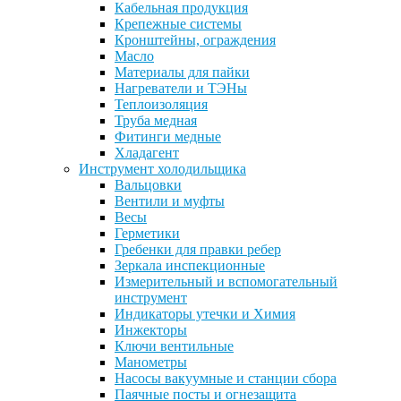
Кабельная продукция
Крепежные системы
Кронштейны, ограждения
Масло
Материалы для пайки
Нагреватели и ТЭНы
Теплоизоляция
Труба медная
Фитинги медные
Хладагент
Инструмент холодильщика
Вальцовки
Вентили и муфты
Весы
Герметики
Гребенки для правки ребер
Зеркала инспекционные
Измерительный и вспомогательный
инструмент
Индикаторы утечки и Химия
Инжекторы
Ключи вентильные
Манометры
Насосы вакуумные и станции сбора
Паячные посты и огнезащита