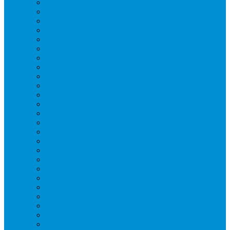
Аппараты для шаурмы
Блендеры
Вафельницы
Грили контактные
Картофелечистки
Кипятильники
Котлы пищеварочные
Льдогенераторы
Миксеры
Мясорубки
Нейтральное оборудование
Овощерезки
Пароконвектоматы
Печи для пиццы
Печи конвекционные
Пилы для резки мяса
Плиты индукционные
Плиты электрические
Посудомоечные машины
Расходн. материалы
Слайсеры
Тестомесы
Фритюрницы
Чебуречницы
Шкафы жарочные