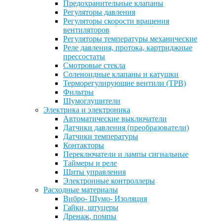
Предохранительные клапаны
Регуляторы давления
Регуляторы скорости вращения
вентиляторов
Регуляторы температуры механические
Реле давления, протока, картриджные
прессостаты
Смотровые стекла
Соленоидные клапаны и катушки
Терморегулирующие вентили (ТРВ)
Фильтры
Шумоглушители
Электрика и электроника
Автоматические выключатели
Датчики давления (преобразователи)
Датчики температуры
Контакторы
Переключатели и лампы сигнальные
Таймеры и реле
Щиты управления
Электронные контроллеры
Расходные материалы
Вибро- Шумо- Изоляция
Гайки, штуцеры
Дренаж, помпы