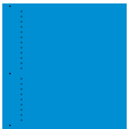
Торговое оборудование
Бонеты морозильные
Витрины кондитерские
Витрины морозильные
Витрины настольные
Витрины холодильные
Горки холодильные
Лари морозильные
Бонеты-Лари
Шкафы кондитерские
Столы холодильные
Шкафы морозильные
Шкафы холодильные
Стеллажи и прикассовая зона
Кассовые боксы
Комплектующие для стеллажей
Овощные развалы
Покупательские корзины и тележки
Распродажные корзины и столы
Стеллажи складские НОРДИКА
Стеллажи торговые НОРДИКА
Турникеты и ограждения
Шкафы для сумок
Технологическое оборудование