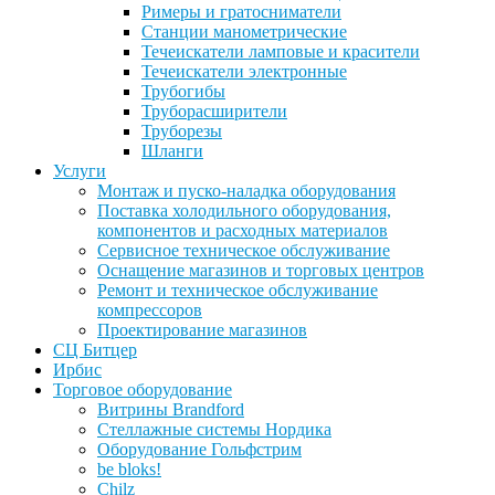
Римеры и гратосниматели
Станции манометрические
Течеискатели ламповые и красители
Течеискатели электронные
Трубогибы
Труборасширители
Труборезы
Шланги
Услуги
Монтаж и пуско-наладка оборудования
Поставка холодильного оборудования,
компонентов и расходных материалов
Сервисное техническое обслуживание
Оснащение магазинов и торговых центров
Ремонт и техническое обслуживание
компрессоров
Проектирование магазинов
СЦ Битцер
Ирбис
Торговое оборудование
Витрины Brandford
Стеллажные системы Нордика
Оборудование Гольфстрим
be bloks!
Chilz