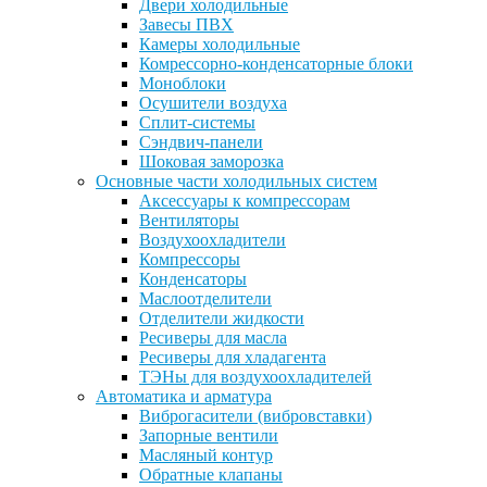
Двери холодильные
Завесы ПВХ
Камеры холодильные
Комрессорно-конденсаторные блоки
Моноблоки
Осушители воздуха
Сплит-системы
Сэндвич-панели
Шоковая заморозка
Основные части холодильных систем
Аксессуары к компрессорам
Вентиляторы
Воздухоохладители
Компрессоры
Конденсаторы
Маслоотделители
Отделители жидкости
Ресиверы для масла
Ресиверы для хладагента
ТЭНы для воздухоохладителей
Автоматика и арматура
Виброгасители (вибровставки)
Запорные вентили
Масляный контур
Обратные клапаны