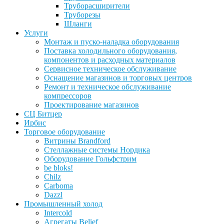
Труборасширители
Труборезы
Шланги
Услуги
Монтаж и пуско-наладка оборудования
Поставка холодильного оборудования,
компонентов и расходных материалов
Сервисное техническое обслуживание
Оснащение магазинов и торговых центров
Ремонт и техническое обслуживание
компрессоров
Проектирование магазинов
СЦ Битцер
Ирбис
Торговое оборудование
Витрины Brandford
Стеллажные системы Нордика
Оборудование Гольфстрим
be bloks!
Chilz
Carboma
Dazzl
Промышленный холод
Intercold
Агрегаты Belief