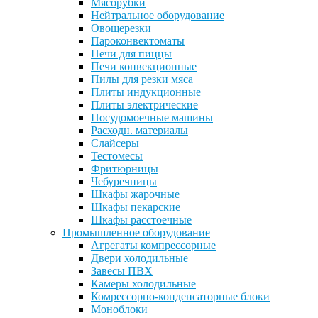
Мясорубки
Нейтральное оборудование
Овощерезки
Пароконвектоматы
Печи для пиццы
Печи конвекционные
Пилы для резки мяса
Плиты индукционные
Плиты электрические
Посудомоечные машины
Расходн. материалы
Слайсеры
Тестомесы
Фритюрницы
Чебуречницы
Шкафы жарочные
Шкафы пекарские
Шкафы расстоечные
Промышленное оборудование
Агрегаты компрессорные
Двери холодильные
Завесы ПВХ
Камеры холодильные
Комрессорно-конденсаторные блоки
Моноблоки