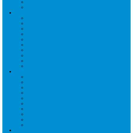
Шкафы пекарские
Шкафы расстоечные
Промышленное оборудование
Агрегаты компрессорные
Двери холодильные
Завесы ПВХ
Камеры холодильные
Комрессорно-конденсаторные блоки
Моноблоки
Осушители воздуха
Сплит-системы
Сэндвич-панели
Шоковая заморозка
Основные части холодильных систем
Аксессуары к компрессорам
Вентиляторы
Воздухоохладители
Компрессоры
Конденсаторы
Маслоотделители
Отделители жидкости
Ресиверы для масла
Ресиверы для хладагента
ТЭНы для воздухоохладителей
Автоматика и арматура