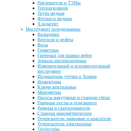
Нагреватели и ТЭНы
Теплоизоляция
Труба медная
Фитинги медные
Хладагент
Инструмент холодильщика
Вальцовки
Вентили и муфты
Весы
Герметики
Гребенки для правки ребер
Зеркала инспекционные
Измерительный и вспомогательный
инструмент
Индикаторы утечки и Химия
Инжекторы
Ключи вентильные
Манометры
Насосы вакуумные и станции сбора
Паячные посты и огнезащита
Римеры и гратосниматели
Станции манометрические
Течеискатели ламповые и красители
Течеискатели электронные
Трубогибы