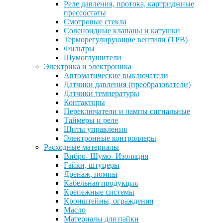
Реле давления, протока, картриджные
прессостаты
Смотровые стекла
Соленоидные клапаны и катушки
Терморегулирующие вентили (ТРВ)
Фильтры
Шумоглушители
Электрика и электроника
Автоматические выключатели
Датчики давления (преобразователи)
Датчики температуры
Контакторы
Переключатели и лампы сигнальные
Таймеры и реле
Щиты управления
Электронные контроллеры
Расходные материалы
Вибро- Шумо- Изоляция
Гайки, штуцеры
Дренаж, помпы
Кабельная продукция
Крепежные системы
Кронштейны, ограждения
Масло
Материалы для пайки