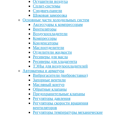
Осушители воздуха
Сплит-системы
Сэндвич-панели
Шоковая заморозка
Основные части холодильных систем
Аксессуары к компрессорам
Вентиляторы
Воздухоохладители
Компрессоры
Конденсаторы
Маслоотделители
Отделители жидкости
Ресиверы для масла
Ресиверы для хладагента
ТЭНы для воздухоохладителей
Автоматика и арматура
Виброгасители (вибровставки)
Запорные вентили
Масляный контур
Обратные клапаны
Предохранительные клапаны
Регуляторы давления
Регуляторы скорости вращения
вентиляторов
Регуляторы температуры механические