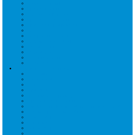
Гайки, штуцеры
Дренаж, помпы
Кабельная продукция
Крепежные системы
Кронштейны, ограждения
Масло
Материалы для пайки
Нагреватели и ТЭНы
Теплоизоляция
Труба медная
Фитинги медные
Хладагент
Инструмент холодильщика
Вальцовки
Вентили и муфты
Весы
Герметики
Гребенки для правки ребер
Зеркала инспекционные
Измерительный и вспомогательный инструмент
Индикаторы утечки и Химия
Инжекторы
Ключи вентильные
Манометры
Насосы вакуумные и станции сбора