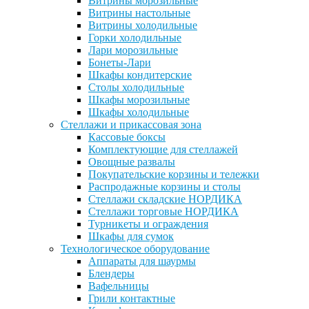
Витрины морозильные
Витрины настольные
Витрины холодильные
Горки холодильные
Лари морозильные
Бонеты-Лари
Шкафы кондитерские
Столы холодильные
Шкафы морозильные
Шкафы холодильные
Стеллажи и прикассовая зона
Кассовые боксы
Комплектующие для стеллажей
Овощные развалы
Покупательские корзины и тележки
Распродажные корзины и столы
Стеллажи складские НОРДИКА
Стеллажи торговые НОРДИКА
Турникеты и ограждения
Шкафы для сумок
Технологическое оборудование
Аппараты для шаурмы
Блендеры
Вафельницы
Грили контактные