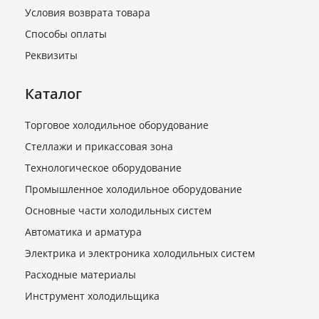
В наличии
Условия возврата товара
587 руб.
Способы оплаты
Реквизиты
Каталог
Торговое холодильное оборудование
Стеллажи и прикассовая зона
Технологическое оборудование
Промышленное холодильное оборудование
Вставка к фильтру DCR-
48DА (023U5381) 30%
Основные части холодильных систем
молекулярное сито и 70%
Автоматика и арматура
Al3O2
Электрика и электроника холодильных систем
В наличии
Расходные материалы
4 030 руб.
Инструмент холодильщика