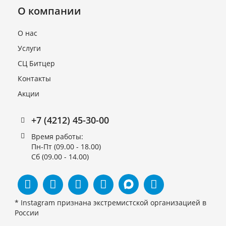
О компании
О нас
Услуги
СЦ Битцер
Контакты
Акции
Фильтр-осушитель DCL
163 s
(023Z4519/023Z451991)
+7 (4212) 45-30-00
10мм
Время работы:
В наличии
Пн-Пт (09.00 - 18.00)
1 520 руб.
Сб (09.00 - 14.00)
* Instagram признана экстремистской организацией в
России