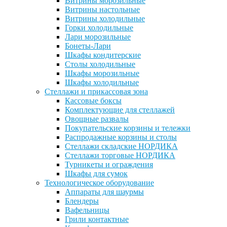
Витрины морозильные
Витрины настольные
Витрины холодильные
Горки холодильные
Лари морозильные
Бонеты-Лари
Шкафы кондитерские
Столы холодильные
Шкафы морозильные
Шкафы холодильные
Стеллажи и прикассовая зона
Кассовые боксы
Комплектующие для стеллажей
Овощные развалы
Покупательские корзины и тележки
Распродажные корзины и столы
Стеллажи складские НОРДИКА
Стеллажи торговые НОРДИКА
Турникеты и ограждения
Шкафы для сумок
Технологическое оборудование
Аппараты для шаурмы
Блендеры
Вафельницы
Грили контактные