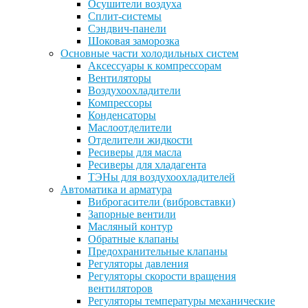
Осушители воздуха
Сплит-системы
Сэндвич-панели
Шоковая заморозка
Основные части холодильных систем
Аксессуары к компрессорам
Вентиляторы
Воздухоохладители
Компрессоры
Конденсаторы
Маслоотделители
Отделители жидкости
Ресиверы для масла
Ресиверы для хладагента
ТЭНы для воздухоохладителей
Автоматика и арматура
Виброгасители (вибровставки)
Запорные вентили
Масляный контур
Обратные клапаны
Предохранительные клапаны
Регуляторы давления
Регуляторы скорости вращения
вентиляторов
Регуляторы температуры механические