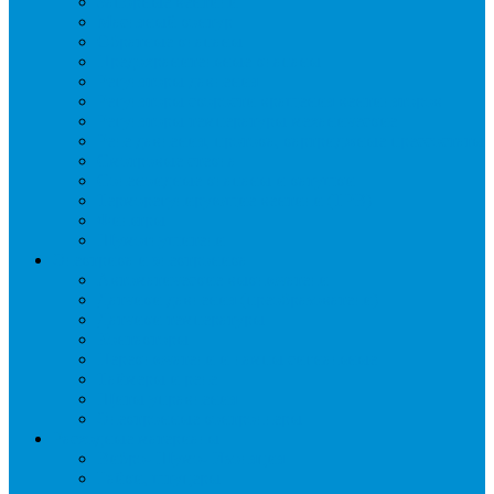
Запорные вентили
Масляный контур
Обратные клапаны
Предохранительные клапаны
Регуляторы давления
Регуляторы скорости вращения вентиляторов
Регуляторы температуры механические
Реле давления, протока, картриджные прессостаты
Смотровые стекла
Соленоидные клапаны и катушки
Терморегулирующие вентили (ТРВ)
Фильтры
Шумоглушители
Электрика и электроника
Автоматические выключатели
Датчики давления (преобразователи)
Датчики температуры
Контакторы
Переключатели и лампы сигнальные
Таймеры и реле
Щиты управления
Электронные контроллеры
Расходные материалы
Вибро- Шумо- Изоляция
Гайки, штуцеры