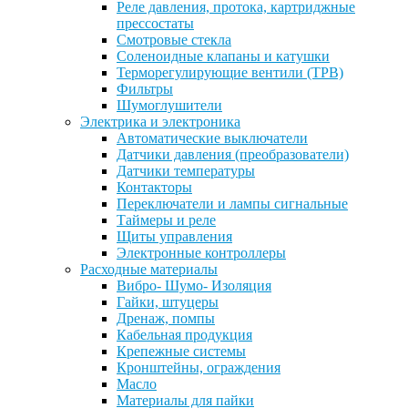
Реле давления, протока, картриджные
прессостаты
Смотровые стекла
Соленоидные клапаны и катушки
Терморегулирующие вентили (ТРВ)
Фильтры
Шумоглушители
Электрика и электроника
Автоматические выключатели
Датчики давления (преобразователи)
Датчики температуры
Контакторы
Переключатели и лампы сигнальные
Таймеры и реле
Щиты управления
Электронные контроллеры
Расходные материалы
Вибро- Шумо- Изоляция
Гайки, штуцеры
Дренаж, помпы
Кабельная продукция
Крепежные системы
Кронштейны, ограждения
Масло
Материалы для пайки