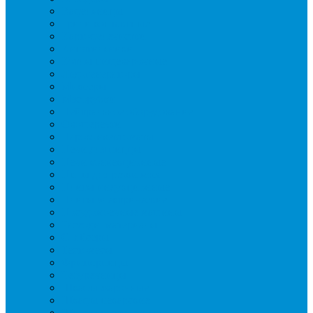
Вафельницы
Грили контактные
Картофелечистки
Кипятильники
Котлы пищеварочные
Льдогенераторы
Миксеры
Мясорубки
Нейтральное оборудование
Овощерезки
Пароконвектоматы
Печи для пиццы
Печи конвекционные
Пилы для резки мяса
Плиты индукционные
Плиты электрические
Посудомоечные машины
Расходн. материалы
Слайсеры
Тестомесы
Фритюрницы
Чебуречницы
Шкафы жарочные
Шкафы пекарские
Шкафы расстоечные