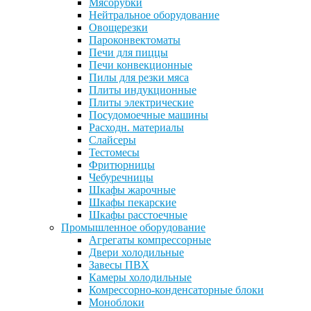
Мясорубки
Нейтральное оборудование
Овощерезки
Пароконвектоматы
Печи для пиццы
Печи конвекционные
Пилы для резки мяса
Плиты индукционные
Плиты электрические
Посудомоечные машины
Расходн. материалы
Слайсеры
Тестомесы
Фритюрницы
Чебуречницы
Шкафы жарочные
Шкафы пекарские
Шкафы расстоечные
Промышленное оборудование
Агрегаты компрессорные
Двери холодильные
Завесы ПВХ
Камеры холодильные
Комрессорно-конденсаторные блоки
Моноблоки