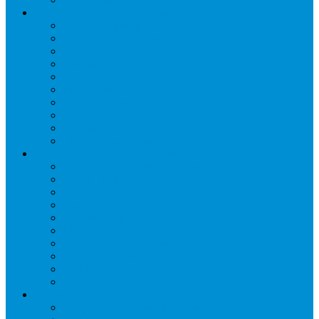
Промышленное оборудование
Агрегаты компрессорные
Двери холодильные
Завесы ПВХ
Камеры холодильные
Комрессорно-конденсаторные блоки
Моноблоки
Осушители воздуха
Сплит-системы
Сэндвич-панели
Шоковая заморозка
Основные части холодильных систем
Аксессуары к компрессорам
Вентиляторы
Воздухоохладители
Компрессоры
Конденсаторы
Маслоотделители
Отделители жидкости
Ресиверы для масла
Ресиверы для хладагента
ТЭНы для воздухоохладителей
Автоматика и арматура
Виброгасители (вибровставки)