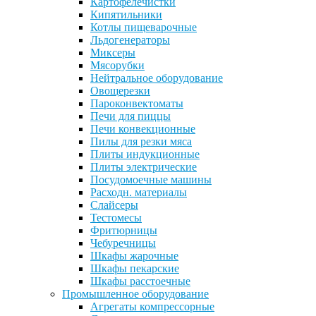
Картофелечистки
Кипятильники
Котлы пищеварочные
Льдогенераторы
Миксеры
Мясорубки
Нейтральное оборудование
Овощерезки
Пароконвектоматы
Печи для пиццы
Печи конвекционные
Пилы для резки мяса
Плиты индукционные
Плиты электрические
Посудомоечные машины
Расходн. материалы
Слайсеры
Тестомесы
Фритюрницы
Чебуречницы
Шкафы жарочные
Шкафы пекарские
Шкафы расстоечные
Промышленное оборудование
Агрегаты компрессорные