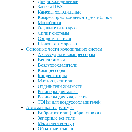
Двери холодильные
Завесы ПВХ
Камеры холодильные
Комрессорно-конденсаторные блоки
Моноблоки
Осушители воздуха
Сплит-системы
Сэндвич-панели
Шоковая заморозка
Основные части холодильных систем
Аксессуары к компрессорам
Вентиляторы
Воздухоохладители
Компрессоры
Конденсаторы
Маслоотделители
Отделители жидкости
Ресиверы для масла
Ресиверы для хладагента
ТЭНы для воздухоохладителей
Автоматика и арматура
Виброгасители (вибровставки)
Запорные вентили
Масляный контур
Обратные клапаны