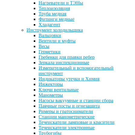
Нагреватели и ТЭНы
Теплоизоляция
Труба медная
Фитинги медные
Хладагент
Инструмент холодильщика
Вальцовки
Вентили и муфты
Весы
Герметики
Гребенки для правки ребер
Зеркала инспекционные
Измерительный и вспомогательный
инструмент
Индикаторы утечки и Химия
Инжекторы
Ключи вентильные
Манометры
Насосы вакуумные и станции сбора
Паячные посты и огнезащита
Римеры и гратосниматели
Станции манометрические
Течеискатели ламповые и красители
Течеискатели электронные
Трубогибы