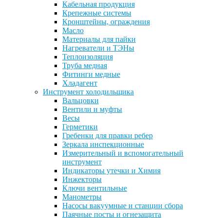
Кабельная продукция
Крепежные системы
Кронштейны, ограждения
Масло
Материалы для пайки
Нагреватели и ТЭНы
Теплоизоляция
Труба медная
Фитинги медные
Хладагент
Инструмент холодильщика
Вальцовки
Вентили и муфты
Весы
Герметики
Гребенки для правки ребер
Зеркала инспекционные
Измерительный и вспомогательный
инструмент
Индикаторы утечки и Химия
Инжекторы
Ключи вентильные
Манометры
Насосы вакуумные и станции сбора
Паячные посты и огнезащита