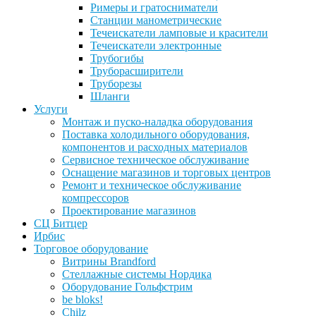
Римеры и гратосниматели
Станции манометрические
Течеискатели ламповые и красители
Течеискатели электронные
Трубогибы
Труборасширители
Труборезы
Шланги
Услуги
Монтаж и пуско-наладка оборудования
Поставка холодильного оборудования,
компонентов и расходных материалов
Сервисное техническое обслуживание
Оснащение магазинов и торговых центров
Ремонт и техническое обслуживание
компрессоров
Проектирование магазинов
СЦ Битцер
Ирбис
Торговое оборудование
Витрины Brandford
Стеллажные системы Нордика
Оборудование Гольфстрим
be bloks!
Chilz