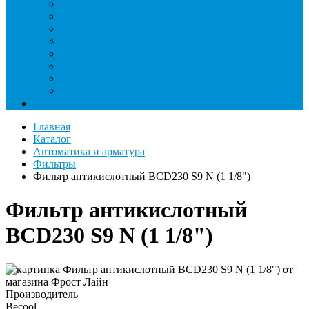
Римеры и гратосниматели
Станции манометрические
Течеискатели ламповые и красители
Течеискатели электронные
Трубогибы
Труборасширители
Труборезы
Шланги
Еще
Главная
Каталог
Автоматика и арматура
Фильтры
Фильтр антикислотный BCD230 S9 N (1 1/8")
Фильтр антикислотный
BCD230 S9 N (1 1/8")
Производитель
Becool