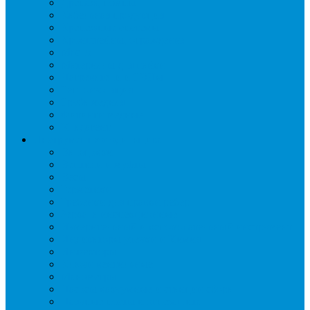
Дренаж, помпы
Кабельная продукция
Крепежные системы
Кронштейны, ограждения
Масло
Материалы для пайки
Нагреватели и ТЭНы
Теплоизоляция
Труба медная
Фитинги медные
Хладагент
Инструмент холодильщика
Вальцовки
Вентили и муфты
Весы
Герметики
Гребенки для правки ребер
Зеркала инспекционные
Измерительный и вспомогательный инструмент
Индикаторы утечки и Химия
Инжекторы
Ключи вентильные
Манометры
Насосы вакуумные и станции сбора
Паячные посты и огнезащита