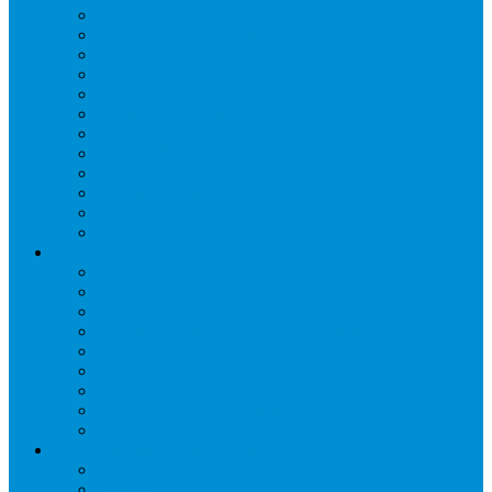
Бонеты морозильные
Витрины кондитерские
Витрины морозильные
Витрины настольные
Витрины холодильные
Горки холодильные
Лари морозильные
Бонеты-Лари
Шкафы кондитерские
Столы холодильные
Шкафы морозильные
Шкафы холодильные
Стеллажи и прикассовая зона
Кассовые боксы
Комплектующие для стеллажей
Овощные развалы
Покупательские корзины и тележки
Распродажные корзины и столы
Стеллажи складские НОРДИКА
Стеллажи торговые НОРДИКА
Турникеты и ограждения
Шкафы для сумок
Технологическое оборудование
Аппараты для шаурмы
Блендеры