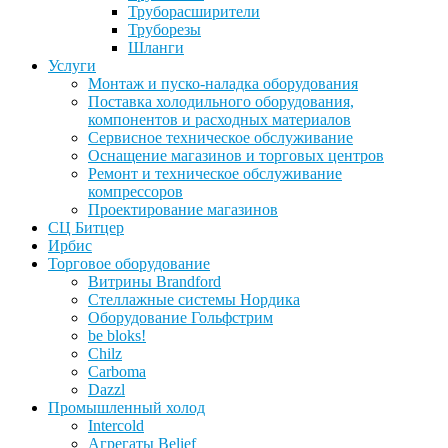
Труборасширители
Труборезы
Шланги
Услуги
Монтаж и пуско-наладка оборудования
Поставка холодильного оборудования,
компонентов и расходных материалов
Сервисное техническое обслуживание
Оснащение магазинов и торговых центров
Ремонт и техническое обслуживание
компрессоров
Проектирование магазинов
СЦ Битцер
Ирбис
Торговое оборудование
Витрины Brandford
Стеллажные системы Нордика
Оборудование Гольфстрим
be bloks!
Chilz
Carboma
Dazzl
Промышленный холод
Intercold
Агрегаты Belief