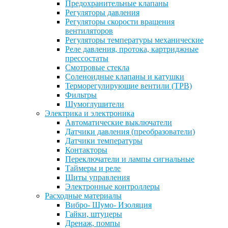
Предохранительные клапаны
Регуляторы давления
Регуляторы скорости вращения
вентиляторов
Регуляторы температуры механические
Реле давления, протока, картриджные
прессостаты
Смотровые стекла
Соленоидные клапаны и катушки
Терморегулирующие вентили (ТРВ)
Фильтры
Шумоглушители
Электрика и электроника
Автоматические выключатели
Датчики давления (преобразователи)
Датчики температуры
Контакторы
Переключатели и лампы сигнальные
Таймеры и реле
Щиты управления
Электронные контроллеры
Расходные материалы
Вибро- Шумо- Изоляция
Гайки, штуцеры
Дренаж, помпы