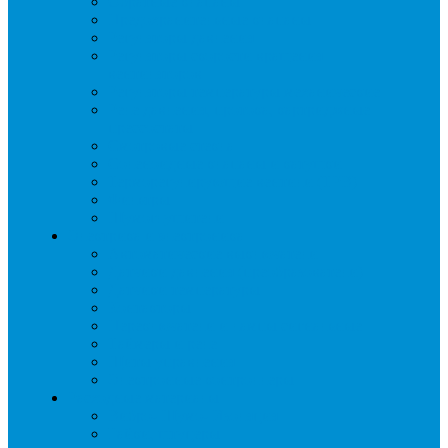
Обратные клапаны
Предохранительные клапаны
Регуляторы давления
Регуляторы скорости вращения
вентиляторов
Регуляторы температуры механические
Реле давления, протока, картриджные
прессостаты
Смотровые стекла
Соленоидные клапаны и катушки
Терморегулирующие вентили (ТРВ)
Фильтры
Шумоглушители
Электрика и электроника
Автоматические выключатели
Датчики давления (преобразователи)
Датчики температуры
Контакторы
Переключатели и лампы сигнальные
Таймеры и реле
Щиты управления
Электронные контроллеры
Расходные материалы
Вибро- Шумо- Изоляция
Гайки, штуцеры