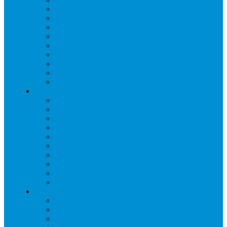
Двери холодильные
Завесы ПВХ
Камеры холодильные
Комрессорно-конденсаторные блоки
Моноблоки
Осушители воздуха
Сплит-системы
Сэндвич-панели
Шоковая заморозка
Основные части холодильных систем
Аксессуары к компрессорам
Вентиляторы
Воздухоохладители
Компрессоры
Конденсаторы
Маслоотделители
Отделители жидкости
Ресиверы для масла
Ресиверы для хладагента
ТЭНы для воздухоохладителей
Автоматика и арматура
Виброгасители (вибровставки)
Запорные вентили
Масляный контур