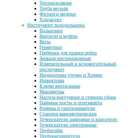
Теплоизоляция
Труба медная
Фитинги медные
Хладагент
Инструмент холодильщика
Вальцовки
Вентили и муфты
Весы
Герметики
Гребенки для правки ребер
Зеркала инспекционные
Измерительный и вспомогательный
инструмент
Индикаторы утечки и Химия
Инжекторы
Ключи вентильные
Манометры
Насосы вакуумные и станции сбора
Паячные посты и огнезащита
Римеры и гратосниматели
Станции манометрические
Течеискатели ламповые и красители
Течеискатели электронные
Трубогибы
Труборасширители