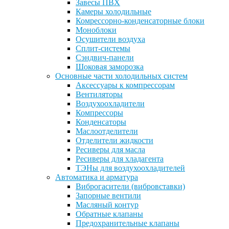
Завесы ПВХ
Камеры холодильные
Комрессорно-конденсаторные блоки
Моноблоки
Осушители воздуха
Сплит-системы
Сэндвич-панели
Шоковая заморозка
Основные части холодильных систем
Аксессуары к компрессорам
Вентиляторы
Воздухоохладители
Компрессоры
Конденсаторы
Маслоотделители
Отделители жидкости
Ресиверы для масла
Ресиверы для хладагента
ТЭНы для воздухоохладителей
Автоматика и арматура
Виброгасители (вибровставки)
Запорные вентили
Масляный контур
Обратные клапаны
Предохранительные клапаны