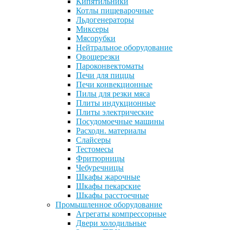
Кипятильники
Котлы пищеварочные
Льдогенераторы
Миксеры
Мясорубки
Нейтральное оборудование
Овощерезки
Пароконвектоматы
Печи для пиццы
Печи конвекционные
Пилы для резки мяса
Плиты индукционные
Плиты электрические
Посудомоечные машины
Расходн. материалы
Слайсеры
Тестомесы
Фритюрницы
Чебуречницы
Шкафы жарочные
Шкафы пекарские
Шкафы расстоечные
Промышленное оборудование
Агрегаты компрессорные
Двери холодильные