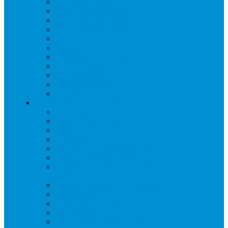
Дренаж, помпы
Кабельная продукция
Крепежные системы
Кронштейны, ограждения
Масло
Материалы для пайки
Нагреватели и ТЭНы
Теплоизоляция
Труба медная
Фитинги медные
Хладагент
Инструмент холодильщика
Вальцовки
Вентили и муфты
Весы
Герметики
Гребенки для правки ребер
Зеркала инспекционные
Измерительный и вспомогательный
инструмент
Индикаторы утечки и Химия
Инжекторы
Ключи вентильные
Манометры
Насосы вакуумные и станции сбора