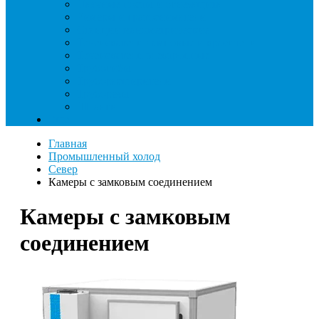
Паячные посты и огнезащита
Римеры и гратосниматели
Станции манометрические
Течеискатели ламповые и красители
Течеискатели электронные
Трубогибы
Труборасширители
Труборезы
Шланги
Еще
Главная
Промышленный холод
Север
Камеры с замковым соединением
Камеры с замковым
соединением