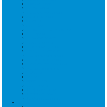
Картофелечистки
Кипятильники
Котлы пищеварочные
Льдогенераторы
Миксеры
Мясорубки
Нейтральное оборудование
Овощерезки
Пароконвектоматы
Печи для пиццы
Печи конвекционные
Пилы для резки мяса
Плиты индукционные
Плиты электрические
Посудомоечные машины
Расходн. материалы
Слайсеры
Тестомесы
Фритюрницы
Чебуречницы
Шкафы жарочные
Шкафы пекарские
Шкафы расстоечные
Промышленное оборудование
Агрегаты компрессорные