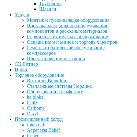
Труборезы
Шланги
Услуги
Монтаж и пуско-наладка оборудования
Поставка холодильного оборудования,
компонентов и расходных материалов
Сервисное техническое обслуживание
Оснащение магазинов и торговых центров
Ремонт и техническое обслуживание
компрессоров
Проектирование магазинов
СЦ Битцер
Ирбис
Торговое оборудование
Витрины Brandford
Стеллажные системы Нордика
Оборудование Гольфстрим
be bloks!
Chilz
Carboma
Dazzl
Промышленный холод
Intercold
Агрегаты Belief
Север