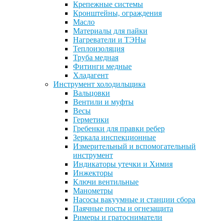
Крепежные системы
Кронштейны, ограждения
Масло
Материалы для пайки
Нагреватели и ТЭНы
Теплоизоляция
Труба медная
Фитинги медные
Хладагент
Инструмент холодильщика
Вальцовки
Вентили и муфты
Весы
Герметики
Гребенки для правки ребер
Зеркала инспекционные
Измерительный и вспомогательный
инструмент
Индикаторы утечки и Химия
Инжекторы
Ключи вентильные
Манометры
Насосы вакуумные и станции сбора
Паячные посты и огнезащита
Римеры и гратосниматели