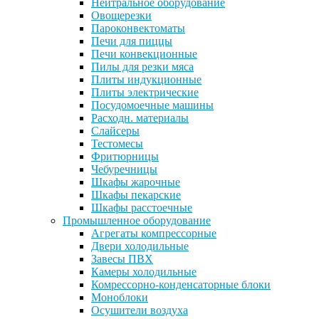
Нейтральное оборудование
Овощерезки
Пароконвектоматы
Печи для пиццы
Печи конвекционные
Пилы для резки мяса
Плиты индукционные
Плиты электрические
Посудомоечные машины
Расходн. материалы
Слайсеры
Тестомесы
Фритюрницы
Чебуречницы
Шкафы жарочные
Шкафы пекарские
Шкафы расстоечные
Промышленное оборудование
Агрегаты компрессорные
Двери холодильные
Завесы ПВХ
Камеры холодильные
Комрессорно-конденсаторные блоки
Моноблоки
Осушители воздуха