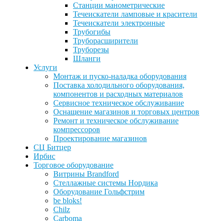
Станции манометрические
Течеискатели ламповые и красители
Течеискатели электронные
Трубогибы
Труборасширители
Труборезы
Шланги
Услуги
Монтаж и пуско-наладка оборудования
Поставка холодильного оборудования,
компонентов и расходных материалов
Сервисное техническое обслуживание
Оснащение магазинов и торговых центров
Ремонт и техническое обслуживание
компрессоров
Проектирование магазинов
СЦ Битцер
Ирбис
Торговое оборудование
Витрины Brandford
Стеллажные системы Нордика
Оборудование Гольфстрим
be bloks!
Chilz
Carboma