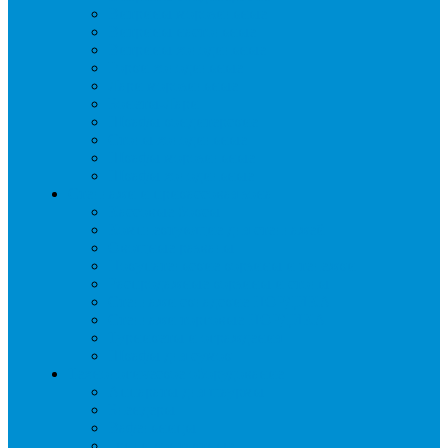
Витрины морозильные
Витрины настольные
Витрины холодильные
Горки холодильные
Лари морозильные
Бонеты-Лари
Шкафы кондитерские
Столы холодильные
Шкафы морозильные
Шкафы холодильные
Стеллажи и прикассовая зона
Кассовые боксы
Комплектующие для стеллажей
Овощные развалы
Покупательские корзины и тележки
Распродажные корзины и столы
Стеллажи складские НОРДИКА
Стеллажи торговые НОРДИКА
Турникеты и ограждения
Шкафы для сумок
Технологическое оборудование
Аппараты для шаурмы
Блендеры
Вафельницы
Грили контактные