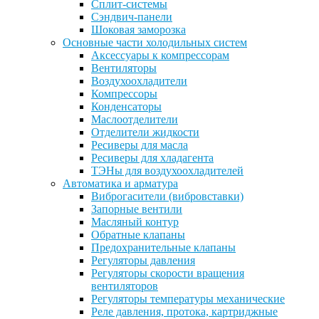
Сплит-системы
Сэндвич-панели
Шоковая заморозка
Основные части холодильных систем
Аксессуары к компрессорам
Вентиляторы
Воздухоохладители
Компрессоры
Конденсаторы
Маслоотделители
Отделители жидкости
Ресиверы для масла
Ресиверы для хладагента
ТЭНы для воздухоохладителей
Автоматика и арматура
Виброгасители (вибровставки)
Запорные вентили
Масляный контур
Обратные клапаны
Предохранительные клапаны
Регуляторы давления
Регуляторы скорости вращения
вентиляторов
Регуляторы температуры механические
Реле давления, протока, картриджные