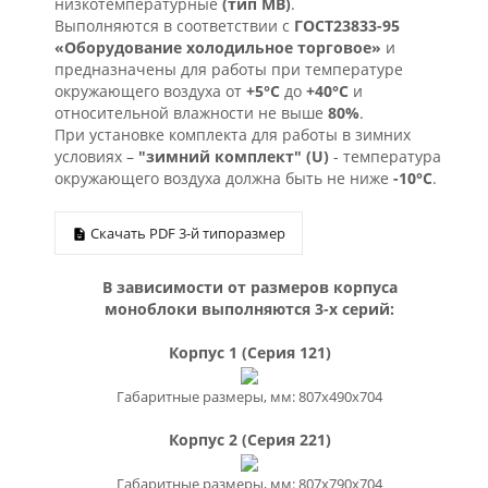
низкотемпературные
(тип МВ)
.
Выполняются в соответствии с
ГОСТ23833-95
«Oборудование холодильное торговое»
и
предназначены для работы при температуре
окружающего воздуха от
+5°С
до
+40°С
и
относительной влажности не выше
80%
.
При установке комплекта для работы в зимних
условиях –
"зимний комплект" (U)
- температура
окружающего воздуха должна быть не ниже
-10°С
.
Скачать PDF 3-й типоразмер
В зависимости от размеров корпуса
моноблоки выполняются 3-х серий:
Корпус 1 (Серия 121)
Габаритные размеры, мм: 807х490х704
Корпус 2 (Серия 221)
Габаритные размеры, мм: 807х790х704