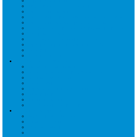
Обратные клапаны
Предохранительные клапаны
Регуляторы давления
Регуляторы скорости вращения вентиляторов
Регуляторы температуры механические
Реле давления, протока, картриджные прессостаты
Смотровые стекла
Соленоидные клапаны и катушки
Терморегулирующие вентили (ТРВ)
Фильтры
Шумоглушители
Электрика и электроника
Автоматические выключатели
Датчики давления (преобразователи)
Датчики температуры
Контакторы
Переключатели и лампы сигнальные
Таймеры и реле
Щиты управления
Электронные контроллеры
Расходные материалы
Вибро- Шумо- Изоляция
Гайки, штуцеры
Дренаж, помпы
Кабельная продукция