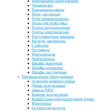
Нейтральное оборудование
Овощерезки
Пароконвектоматы
Печи для пиццы
Печи конвекционные
Пилы для резки мяса
Плиты индукционные
Плиты электрические
Посудомоечные машины
Расходн. материалы
Слайсеры
Тестомесы
Фритюрницы
Чебуречницы
Шкафы жарочные
Шкафы пекарские
Шкафы расстоечные
Промышленное оборудование
Агрегаты компрессорные
Двери холодильные
Завесы ПВХ
Камеры холодильные
Комрессорно-конденсаторные блоки
Моноблоки
Осушители воздуха