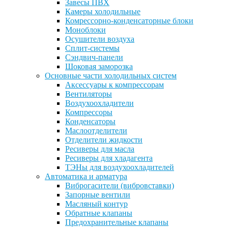
Завесы ПВХ
Камеры холодильные
Комрессорно-конденсаторные блоки
Моноблоки
Осушители воздуха
Сплит-системы
Сэндвич-панели
Шоковая заморозка
Основные части холодильных систем
Аксессуары к компрессорам
Вентиляторы
Воздухоохладители
Компрессоры
Конденсаторы
Маслоотделители
Отделители жидкости
Ресиверы для масла
Ресиверы для хладагента
ТЭНы для воздухоохладителей
Автоматика и арматура
Виброгасители (вибровставки)
Запорные вентили
Масляный контур
Обратные клапаны
Предохранительные клапаны