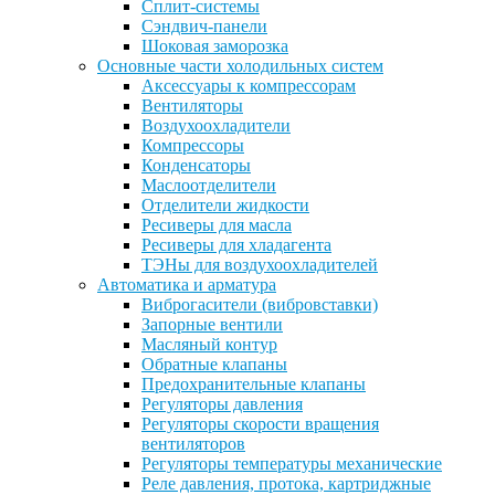
Сплит-системы
Сэндвич-панели
Шоковая заморозка
Основные части холодильных систем
Аксессуары к компрессорам
Вентиляторы
Воздухоохладители
Компрессоры
Конденсаторы
Маслоотделители
Отделители жидкости
Ресиверы для масла
Ресиверы для хладагента
ТЭНы для воздухоохладителей
Автоматика и арматура
Виброгасители (вибровставки)
Запорные вентили
Масляный контур
Обратные клапаны
Предохранительные клапаны
Регуляторы давления
Регуляторы скорости вращения
вентиляторов
Регуляторы температуры механические
Реле давления, протока, картриджные