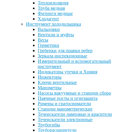
Теплоизоляция
Труба медная
Фитинги медные
Хладагент
Инструмент холодильщика
Вальцовки
Вентили и муфты
Весы
Герметики
Гребенки для правки ребер
Зеркала инспекционные
Измерительный и вспомогательный
инструмент
Индикаторы утечки и Химия
Инжекторы
Ключи вентильные
Манометры
Насосы вакуумные и станции сбора
Паячные посты и огнезащита
Римеры и гратосниматели
Станции манометрические
Течеискатели ламповые и красители
Течеискатели электронные
Трубогибы
Труборасширители