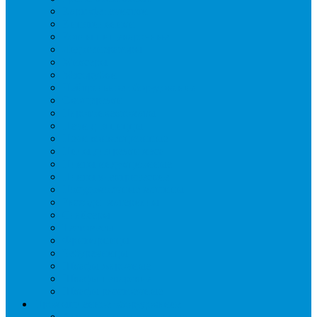
Картофелечистки
Кипятильники
Котлы пищеварочные
Льдогенераторы
Миксеры
Мясорубки
Нейтральное оборудование
Овощерезки
Пароконвектоматы
Печи для пиццы
Печи конвекционные
Пилы для резки мяса
Плиты индукционные
Плиты электрические
Посудомоечные машины
Расходн. материалы
Слайсеры
Тестомесы
Фритюрницы
Чебуречницы
Шкафы жарочные
Шкафы пекарские
Шкафы расстоечные
Промышленное оборудование
Агрегаты компрессорные