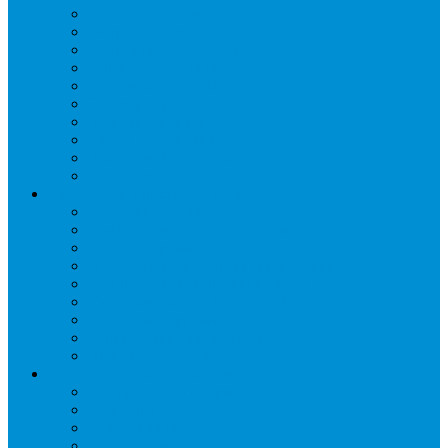
Витрины морозильные
Витрины настольные
Витрины холодильные
Горки холодильные
Лари морозильные
Бонеты-Лари
Шкафы кондитерские
Столы холодильные
Шкафы морозильные
Шкафы холодильные
Стеллажи и прикассовая зона
Кассовые боксы
Комплектующие для стеллажей
Овощные развалы
Покупательские корзины и тележки
Распродажные корзины и столы
Стеллажи складские НОРДИКА
Стеллажи торговые НОРДИКА
Турникеты и ограждения
Шкафы для сумок
Технологическое оборудование
Аппараты для шаурмы
Блендеры
Вафельницы
Грили контактные