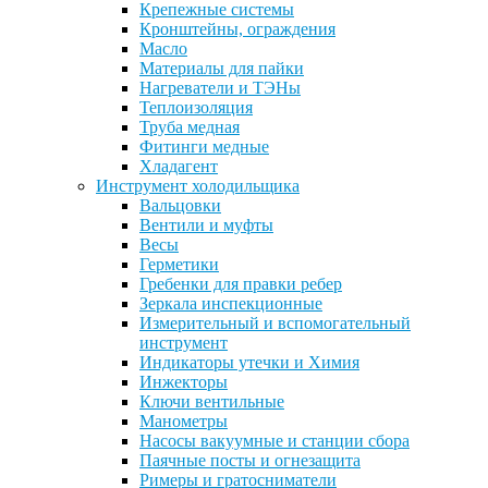
Крепежные системы
Кронштейны, ограждения
Масло
Материалы для пайки
Нагреватели и ТЭНы
Теплоизоляция
Труба медная
Фитинги медные
Хладагент
Инструмент холодильщика
Вальцовки
Вентили и муфты
Весы
Герметики
Гребенки для правки ребер
Зеркала инспекционные
Измерительный и вспомогательный
инструмент
Индикаторы утечки и Химия
Инжекторы
Ключи вентильные
Манометры
Насосы вакуумные и станции сбора
Паячные посты и огнезащита
Римеры и гратосниматели