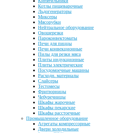
Кипятильники
Котлы пищеварочные
Льдогенераторы
Миксеры
Мясорубки
Нейтральное оборудование
Овощерезки
Пароконвектоматы
Печи для пиццы
Печи конвекционные
Пилы для резки мяса
Плиты индукционные
Плиты электрические
Посудомоечные машины
Расходн. материалы
Слайсеры
Тестомесы
Фритюрницы
Чебуречницы
Шкафы жарочные
Шкафы пекарские
Шкафы расстоечные
Промышленное оборудование
Агрегаты компрессорные
Двери холодильные