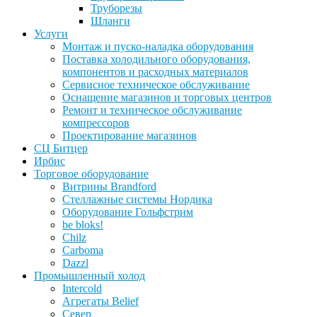
Труборезы
Шланги
Услуги
Монтаж и пуско-наладка оборудования
Поставка холодильного оборудования,
компонентов и расходных материалов
Сервисное техническое обслуживание
Оснащение магазинов и торговых центров
Ремонт и техническое обслуживание
компрессоров
Проектирование магазинов
СЦ Битцер
Ирбис
Торговое оборудование
Витрины Brandford
Стеллажные системы Нордика
Оборудование Гольфстрим
be bloks!
Chilz
Carboma
Dazzl
Промышленный холод
Intercold
Агрегаты Belief
Север