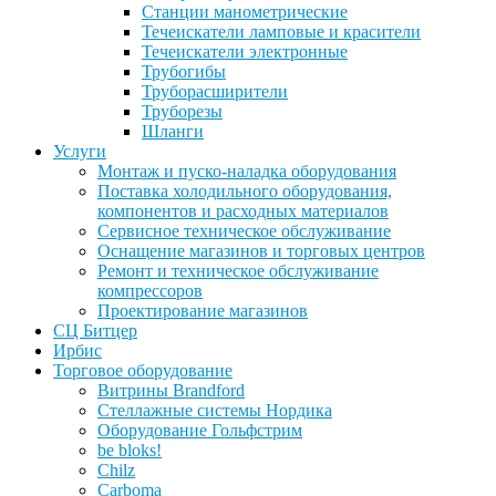
Станции манометрические
Течеискатели ламповые и красители
Течеискатели электронные
Трубогибы
Труборасширители
Труборезы
Шланги
Услуги
Монтаж и пуско-наладка оборудования
Поставка холодильного оборудования,
компонентов и расходных материалов
Сервисное техническое обслуживание
Оснащение магазинов и торговых центров
Ремонт и техническое обслуживание
компрессоров
Проектирование магазинов
СЦ Битцер
Ирбис
Торговое оборудование
Витрины Brandford
Стеллажные системы Нордика
Оборудование Гольфстрим
be bloks!
Chilz
Carboma