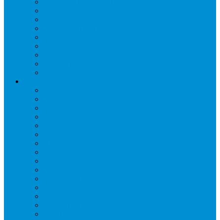
Крепежные системы
Кронштейны, ограждения
Масло
Материалы для пайки
Нагреватели и ТЭНы
Теплоизоляция
Труба медная
Фитинги медные
Хладагент
Инструмент холодильщика
Вальцовки
Вентили и муфты
Весы
Герметики
Гребенки для правки ребер
Зеркала инспекционные
Измерительный и вспомогательный инструмент
Индикаторы утечки и Химия
Инжекторы
Ключи вентильные
Манометры
Насосы вакуумные и станции сбора
Паячные посты и огнезащита
Римеры и гратосниматели
Станции манометрические