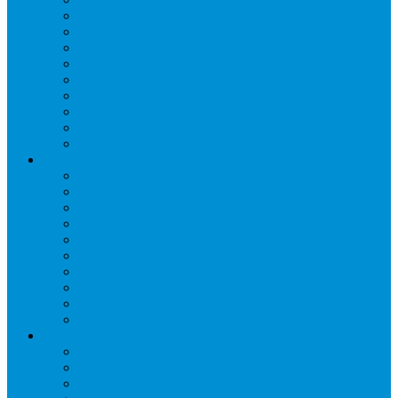
Двери холодильные
Завесы ПВХ
Камеры холодильные
Комрессорно-конденсаторные блоки
Моноблоки
Осушители воздуха
Сплит-системы
Сэндвич-панели
Шоковая заморозка
Основные части холодильных систем
Аксессуары к компрессорам
Вентиляторы
Воздухоохладители
Компрессоры
Конденсаторы
Маслоотделители
Отделители жидкости
Ресиверы для масла
Ресиверы для хладагента
ТЭНы для воздухоохладителей
Автоматика и арматура
Виброгасители (вибровставки)
Запорные вентили
Масляный контур