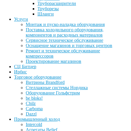
Труборасширители
Труборезы
Шланги
Услуги
Монтаж и пуско-наладка оборудования
Поставка холодильного оборудования,
компонентов и расходных материалов
Сервисное техническое обслуживание
Оснащение магазинов и торговых центров
Ремонт и техническое обслуживание
компрессоров
Проектирование магазинов
СЦ Битцер
Ирбис
Торговое оборудование
Витрины Brandford
Стеллажные системы Нордика
Оборудование Гольфстрим
be bloks!
Chilz
Carboma
Dazzl
Промышленный холод
Intercold
Агрегаты Belief