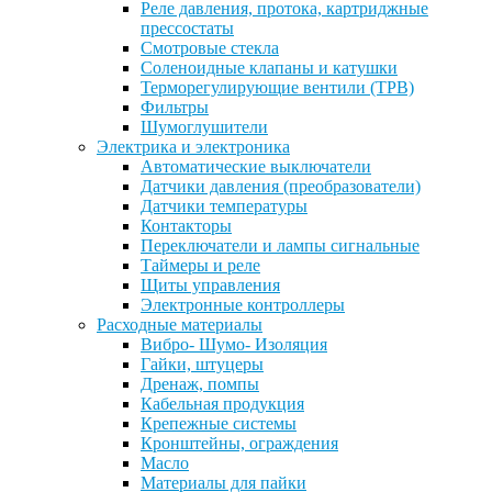
Реле давления, протока, картриджные
прессостаты
Смотровые стекла
Соленоидные клапаны и катушки
Терморегулирующие вентили (ТРВ)
Фильтры
Шумоглушители
Электрика и электроника
Автоматические выключатели
Датчики давления (преобразователи)
Датчики температуры
Контакторы
Переключатели и лампы сигнальные
Таймеры и реле
Щиты управления
Электронные контроллеры
Расходные материалы
Вибро- Шумо- Изоляция
Гайки, штуцеры
Дренаж, помпы
Кабельная продукция
Крепежные системы
Кронштейны, ограждения
Масло
Материалы для пайки