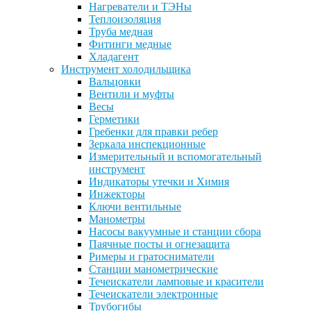
Нагреватели и ТЭНы
Теплоизоляция
Труба медная
Фитинги медные
Хладагент
Инструмент холодильщика
Вальцовки
Вентили и муфты
Весы
Герметики
Гребенки для правки ребер
Зеркала инспекционные
Измерительный и вспомогательный
инструмент
Индикаторы утечки и Химия
Инжекторы
Ключи вентильные
Манометры
Насосы вакуумные и станции сбора
Паячные посты и огнезащита
Римеры и гратосниматели
Станции манометрические
Течеискатели ламповые и красители
Течеискатели электронные
Трубогибы