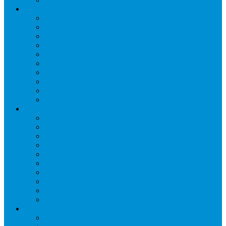
Промышленное оборудование
Агрегаты компрессорные
Двери холодильные
Завесы ПВХ
Камеры холодильные
Комрессорно-конденсаторные блоки
Моноблоки
Осушители воздуха
Сплит-системы
Сэндвич-панели
Шоковая заморозка
Основные части холодильных систем
Аксессуары к компрессорам
Вентиляторы
Воздухоохладители
Компрессоры
Конденсаторы
Маслоотделители
Отделители жидкости
Ресиверы для масла
Ресиверы для хладагента
ТЭНы для воздухоохладителей
Автоматика и арматура
Виброгасители (вибровставки)