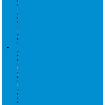
Дренаж, помпы
Кабельная продукция
Крепежные системы
Кронштейны, ограждения
Масло
Материалы для пайки
Нагреватели и ТЭНы
Теплоизоляция
Труба медная
Фитинги медные
Хладагент
Инструмент холодильщика
Вальцовки
Вентили и муфты
Весы
Герметики
Гребенки для правки ребер
Зеркала инспекционные
Измерительный и вспомогательный инструмент
Индикаторы утечки и Химия
Инжекторы
Ключи вентильные
Манометры
Насосы вакуумные и станции сбора
Паячные посты и огнезащита