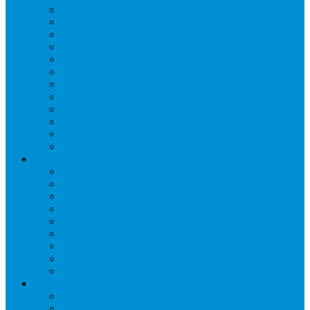
Бонеты морозильные
Витрины кондитерские
Витрины морозильные
Витрины настольные
Витрины холодильные
Горки холодильные
Лари морозильные
Бонеты-Лари
Шкафы кондитерские
Столы холодильные
Шкафы морозильные
Шкафы холодильные
Стеллажи и прикассовая зона
Кассовые боксы
Комплектующие для стеллажей
Овощные развалы
Покупательские корзины и тележки
Распродажные корзины и столы
Стеллажи складские НОРДИКА
Стеллажи торговые НОРДИКА
Турникеты и ограждения
Шкафы для сумок
Технологическое оборудование
Аппараты для шаурмы
Блендеры