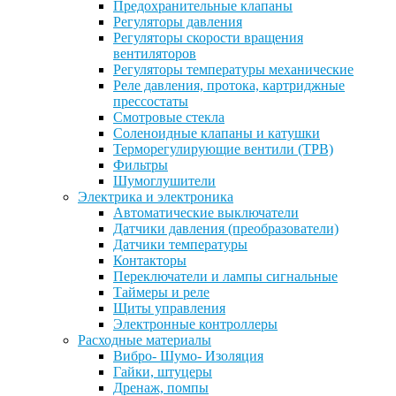
Предохранительные клапаны
Регуляторы давления
Регуляторы скорости вращения
вентиляторов
Регуляторы температуры механические
Реле давления, протока, картриджные
прессостаты
Смотровые стекла
Соленоидные клапаны и катушки
Терморегулирующие вентили (ТРВ)
Фильтры
Шумоглушители
Электрика и электроника
Автоматические выключатели
Датчики давления (преобразователи)
Датчики температуры
Контакторы
Переключатели и лампы сигнальные
Таймеры и реле
Щиты управления
Электронные контроллеры
Расходные материалы
Вибро- Шумо- Изоляция
Гайки, штуцеры
Дренаж, помпы