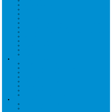
Запорные вентили
Масляный контур
Обратные клапаны
Предохранительные клапаны
Регуляторы давления
Регуляторы скорости вращения вентиляторов
Регуляторы температуры механические
Реле давления, протока, картриджные прессостаты
Смотровые стекла
Соленоидные клапаны и катушки
Терморегулирующие вентили (ТРВ)
Фильтры
Шумоглушители
Электрика и электроника
Автоматические выключатели
Датчики давления (преобразователи)
Датчики температуры
Контакторы
Переключатели и лампы сигнальные
Таймеры и реле
Щиты управления
Электронные контроллеры
Расходные материалы
Вибро- Шумо- Изоляция
Гайки, штуцеры