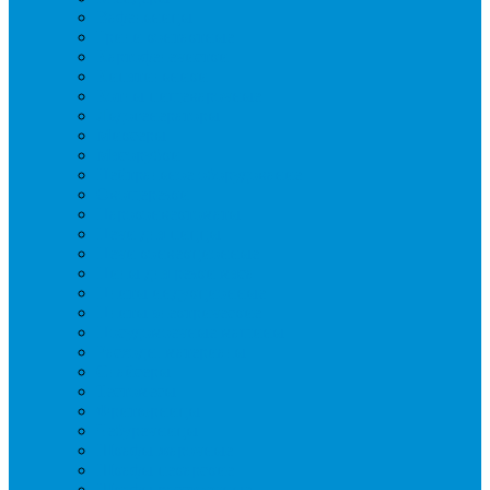
Вафельницы
Грили контактные
Картофелечистки
Кипятильники
Котлы пищеварочные
Льдогенераторы
Миксеры
Мясорубки
Нейтральное оборудование
Овощерезки
Пароконвектоматы
Печи для пиццы
Печи конвекционные
Пилы для резки мяса
Плиты индукционные
Плиты электрические
Посудомоечные машины
Расходн. материалы
Слайсеры
Тестомесы
Фритюрницы
Чебуречницы
Шкафы жарочные
Шкафы пекарские
Шкафы расстоечные