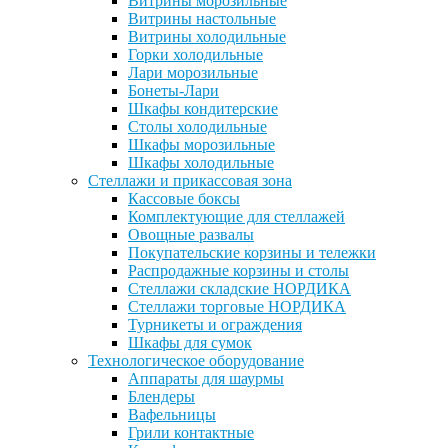
Витрины морозильные
Витрины настольные
Витрины холодильные
Горки холодильные
Лари морозильные
Бонеты-Лари
Шкафы кондитерские
Столы холодильные
Шкафы морозильные
Шкафы холодильные
Стеллажи и прикассовая зона
Кассовые боксы
Комплектующие для стеллажей
Овощные развалы
Покупательские корзины и тележки
Распродажные корзины и столы
Стеллажи складские НОРДИКА
Стеллажи торговые НОРДИКА
Турникеты и ограждения
Шкафы для сумок
Технологическое оборудование
Аппараты для шаурмы
Блендеры
Вафельницы
Грили контактные