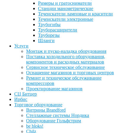
Римеры и гратосниматели
Станции манометрические
Течеискатели ламповые и красители
Течеискатели электронные
Трубогибы
Труборасширители
Труборезы
Шланги
Услуги
Монтаж и пуско-наладка оборудования
Поставка холодильного оборудования,
компонентов и расходных материалов
Сервисное техническое обслуживание
Оснащение магазинов и торговых центров
Ремонт и техническое обслуживание
компрессоров
Проектирование магазинов
СЦ Битцер
Ирбис
Торговое оборудование
Витрины Brandford
Стеллажные системы Нордика
Оборудование Гольфстрим
be bloks!
Chilz