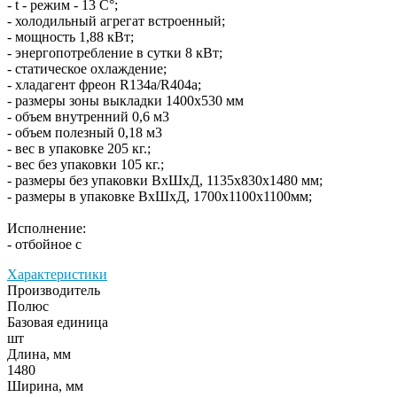
- t - режим - 13 С°;
- холодильный агрегат встроенный;
- мощность 1,88 кВт;
- энергопотребление в сутки 8 кВт;
- статическое охлаждение;
- хладагент фреон R134a/R404a;
- размеры зоны выкладки 1400x530 мм
- объем внутренний 0,6 м3
- объем полезный 0,18 м3
- вес в упаковке 205 кг.;
- вес без упаковки 105 кг.;
- размеры без упаковки ВхШхД, 1135х830х1480 мм;
- размеры в упаковке ВхШхД, 1700x1100x1100мм;
Исполнение:
- отбойное с
Характеристики
Производитель
Полюс
Базовая единица
шт
Длина, мм
1480
Ширина, мм