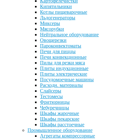
Картофелечистки
Кипятильники
Котлы пищеварочные
Льдогенераторы
Миксеры
Мясорубки
Нейтральное оборудование
Овощерезки
Пароконвектоматы
Печи для пиццы
Печи конвекционные
Пилы для резки мяса
Плиты индукционные
Плиты электрические
Посудомоечные машины
Расходн. материалы
Слайсеры
Тестомесы
Фритюрницы
Чебуречницы
Шкафы жарочные
Шкафы пекарские
Шкафы расстоечные
Промышленное оборудование
Агрегаты компрессорные