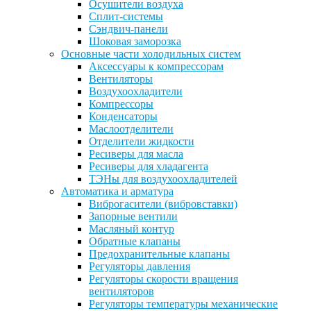
Осушители воздуха
Сплит-системы
Сэндвич-панели
Шоковая заморозка
Основные части холодильных систем
Аксессуары к компрессорам
Вентиляторы
Воздухоохладители
Компрессоры
Конденсаторы
Маслоотделители
Отделители жидкости
Ресиверы для масла
Ресиверы для хладагента
ТЭНы для воздухоохладителей
Автоматика и арматура
Виброгасители (вибровставки)
Запорные вентили
Масляный контур
Обратные клапаны
Предохранительные клапаны
Регуляторы давления
Регуляторы скорости вращения
вентиляторов
Регуляторы температуры механические