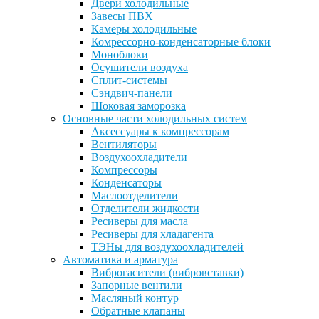
Двери холодильные
Завесы ПВХ
Камеры холодильные
Комрессорно-конденсаторные блоки
Моноблоки
Осушители воздуха
Сплит-системы
Сэндвич-панели
Шоковая заморозка
Основные части холодильных систем
Аксессуары к компрессорам
Вентиляторы
Воздухоохладители
Компрессоры
Конденсаторы
Маслоотделители
Отделители жидкости
Ресиверы для масла
Ресиверы для хладагента
ТЭНы для воздухоохладителей
Автоматика и арматура
Виброгасители (вибровставки)
Запорные вентили
Масляный контур
Обратные клапаны