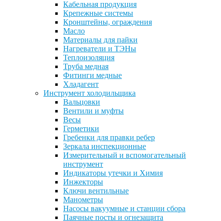
Кабельная продукция
Крепежные системы
Кронштейны, ограждения
Масло
Материалы для пайки
Нагреватели и ТЭНы
Теплоизоляция
Труба медная
Фитинги медные
Хладагент
Инструмент холодильщика
Вальцовки
Вентили и муфты
Весы
Герметики
Гребенки для правки ребер
Зеркала инспекционные
Измерительный и вспомогательный
инструмент
Индикаторы утечки и Химия
Инжекторы
Ключи вентильные
Манометры
Насосы вакуумные и станции сбора
Паячные посты и огнезащита