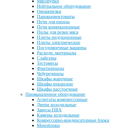
Мясорубки
Нейтральное оборудование
Овощерезки
Пароконвектоматы
Печи для пиццы
Печи конвекционные
Пилы для резки мяса
Плиты индукционные
Плиты электрические
Посудомоечные машины
Расходн. материалы
Слайсеры
Тестомесы
Фритюрницы
Чебуречницы
Шкафы жарочные
Шкафы пекарские
Шкафы расстоечные
Промышленное оборудование
Агрегаты компрессорные
Двери холодильные
Завесы ПВХ
Камеры холодильные
Комрессорно-конденсаторные блоки
Моноблоки