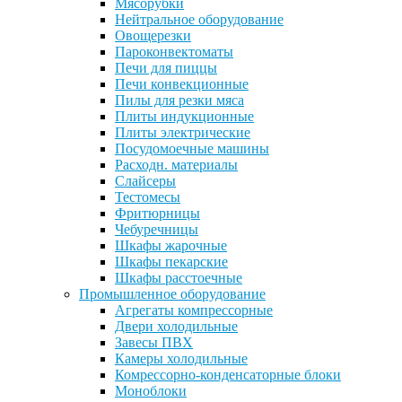
Мясорубки
Нейтральное оборудование
Овощерезки
Пароконвектоматы
Печи для пиццы
Печи конвекционные
Пилы для резки мяса
Плиты индукционные
Плиты электрические
Посудомоечные машины
Расходн. материалы
Слайсеры
Тестомесы
Фритюрницы
Чебуречницы
Шкафы жарочные
Шкафы пекарские
Шкафы расстоечные
Промышленное оборудование
Агрегаты компрессорные
Двери холодильные
Завесы ПВХ
Камеры холодильные
Комрессорно-конденсаторные блоки
Моноблоки