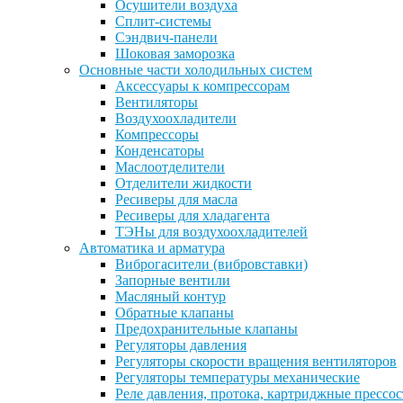
Осушители воздуха
Сплит-системы
Сэндвич-панели
Шоковая заморозка
Основные части холодильных систем
Аксессуары к компрессорам
Вентиляторы
Воздухоохладители
Компрессоры
Конденсаторы
Маслоотделители
Отделители жидкости
Ресиверы для масла
Ресиверы для хладагента
ТЭНы для воздухоохладителей
Автоматика и арматура
Виброгасители (вибровставки)
Запорные вентили
Масляный контур
Обратные клапаны
Предохранительные клапаны
Регуляторы давления
Регуляторы скорости вращения вентиляторов
Регуляторы температуры механические
Реле давления, протока, картриджные прессо