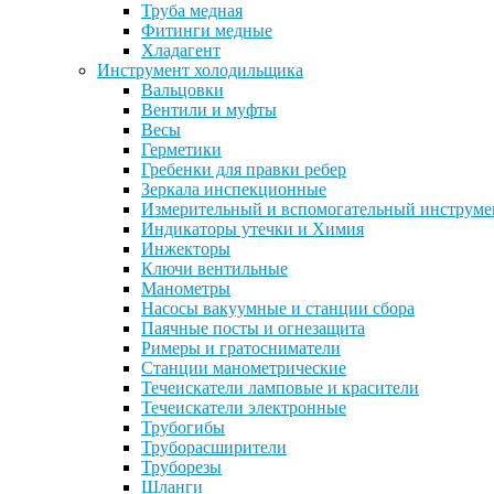
Труба медная
Фитинги медные
Хладагент
Инструмент холодильщика
Вальцовки
Вентили и муфты
Весы
Герметики
Гребенки для правки ребер
Зеркала инспекционные
Измерительный и вспомогательный инструме
Индикаторы утечки и Химия
Инжекторы
Ключи вентильные
Манометры
Насосы вакуумные и станции сбора
Паячные посты и огнезащита
Римеры и гратосниматели
Станции манометрические
Течеискатели ламповые и красители
Течеискатели электронные
Трубогибы
Труборасширители
Труборезы
Шланги