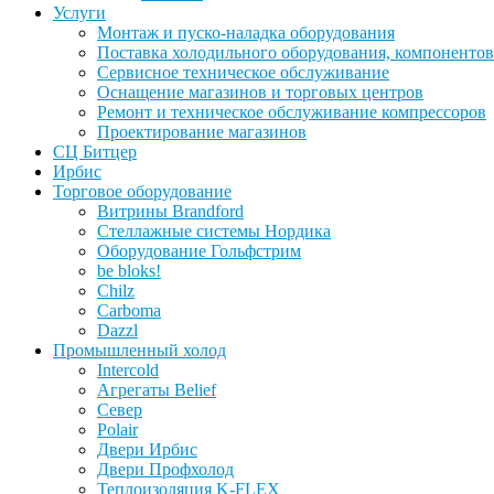
Услуги
Монтаж и пуско-наладка оборудования
Поставка холодильного оборудования, компонентов
Сервисное техническое обслуживание
Оснащение магазинов и торговых центров
Ремонт и техническое обслуживание компрессоров
Проектирование магазинов
СЦ Битцер
Ирбис
Торговое оборудование
Витрины Brandford
Стеллажные системы Нордика
Оборудование Гольфстрим
be bloks!
Chilz
Carboma
Dazzl
Промышленный холод
Intercold
Агрегаты Belief
Север
Polair
Двери Ирбис
Двери Профхолод
Теплоизоляция K-FLEX