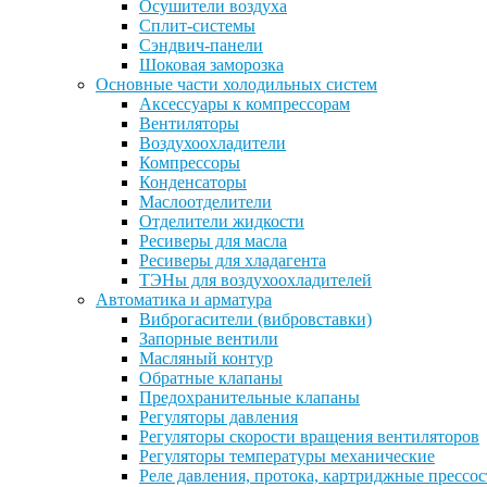
Осушители воздуха
Сплит-системы
Сэндвич-панели
Шоковая заморозка
Основные части холодильных систем
Аксессуары к компрессорам
Вентиляторы
Воздухоохладители
Компрессоры
Конденсаторы
Маслоотделители
Отделители жидкости
Ресиверы для масла
Ресиверы для хладагента
ТЭНы для воздухоохладителей
Автоматика и арматура
Виброгасители (вибровставки)
Запорные вентили
Масляный контур
Обратные клапаны
Предохранительные клапаны
Регуляторы давления
Регуляторы скорости вращения вентиляторов
Регуляторы температуры механические
Реле давления, протока, картриджные прессо