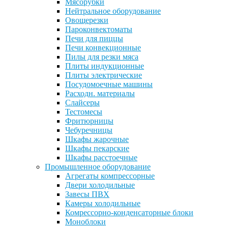
Мясорубки
Нейтральное оборудование
Овощерезки
Пароконвектоматы
Печи для пиццы
Печи конвекционные
Пилы для резки мяса
Плиты индукционные
Плиты электрические
Посудомоечные машины
Расходн. материалы
Слайсеры
Тестомесы
Фритюрницы
Чебуречницы
Шкафы жарочные
Шкафы пекарские
Шкафы расстоечные
Промышленное оборудование
Агрегаты компрессорные
Двери холодильные
Завесы ПВХ
Камеры холодильные
Комрессорно-конденсаторные блоки
Моноблоки