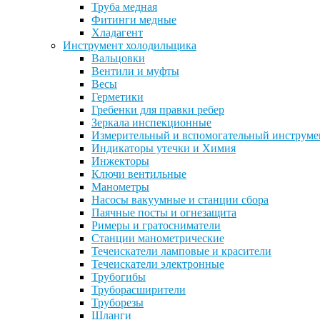
Труба медная
Фитинги медные
Хладагент
Инструмент холодильщика
Вальцовки
Вентили и муфты
Весы
Герметики
Гребенки для правки ребер
Зеркала инспекционные
Измерительный и вспомогательный инструме
Индикаторы утечки и Химия
Инжекторы
Ключи вентильные
Манометры
Насосы вакуумные и станции сбора
Паячные посты и огнезащита
Римеры и гратосниматели
Станции манометрические
Течеискатели ламповые и красители
Течеискатели электронные
Трубогибы
Труборасширители
Труборезы
Шланги