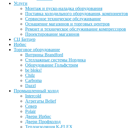
Услуги
Монтаж и пуско-наладка оборудования
Поставка холодильного оборудования, компонентов
Сервисное техническое обслуживание
Оснащение магазинов и торговых центров
Ремонт и техническое обслуживание компрессоров
Проектирование магазинов
СЦ Битцер
Ирбис
Торговое оборудование
Витрины Brandford
Стеллажные системы Нордика
Оборудование Гольфстрим
be bloks!
Chilz
Carboma
Dazzl
Промышленный холод
Intercold
Агрегаты Belief
Север
Polair
Двери Ирбис
Двери Профхолод
Теплоизоляция K-FLEX