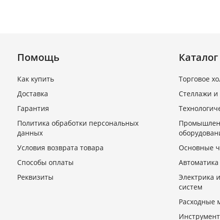
Помощь
Каталог
Как купить
Торговое х
Доставка
Стеллажи и
Гарантия
Технологич
Мясорубка МИМ-300
Политика обработки персональных
Промышлен
данных
оборудован
В наличии
Условия возврата товара
Основные ч
87 590 руб.
Способы оплаты
Автоматика
Реквизиты
Электрика 
систем
Расходные 
Инструмент