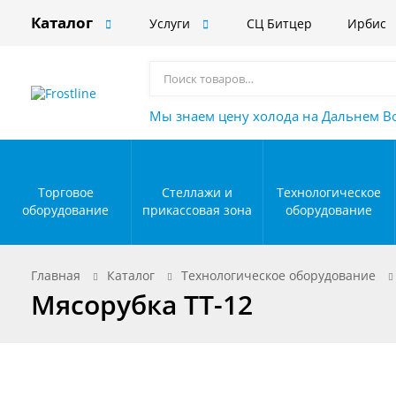
Каталог
Услуги
СЦ Битцер
Ирбис
Мы знаем цену холода на Дальнем В
Торговое
Стеллажи и
Технологическое
оборудование
прикассовая зона
оборудование
Главная
Каталог
Технологическое оборудование
Мясорубка TT-12