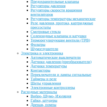
Предохранительные клапаны
Регуляторы давления
Регуляторы скорости вращения
вентиляторов
Регуляторы температуры механические
Реле давления, протока, картриджные
прессостаты
Смотровые стекла
Соленоидные клапаны и катушки
Терморегулирующие вентили (ТРВ)
Фильтры
Шумоглушители
Электрика и электроника
Автоматические выключатели
Датчики давления (преобразователи)
Датчики температуры
Контакторы
Переключатели и лампы сигнальные
Таймеры и реле
Щиты управления
Электронные контроллеры
Расходные материалы
Вибро- Шумо- Изоляция
Гайки, штуцеры
Дренаж, помпы