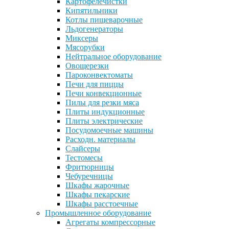
Картофелечистки
Кипятильники
Котлы пищеварочные
Льдогенераторы
Миксеры
Мясорубки
Нейтральное оборудование
Овощерезки
Пароконвектоматы
Печи для пиццы
Печи конвекционные
Пилы для резки мяса
Плиты индукционные
Плиты электрические
Посудомоечные машины
Расходн. материалы
Слайсеры
Тестомесы
Фритюрницы
Чебуречницы
Шкафы жарочные
Шкафы пекарские
Шкафы расстоечные
Промышленное оборудование
Агрегаты компрессорные