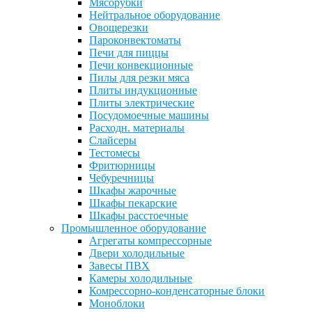
Мясорубки
Нейтральное оборудование
Овощерезки
Пароконвектоматы
Печи для пиццы
Печи конвекционные
Пилы для резки мяса
Плиты индукционные
Плиты электрические
Посудомоечные машины
Расходн. материалы
Слайсеры
Тестомесы
Фритюрницы
Чебуречницы
Шкафы жарочные
Шкафы пекарские
Шкафы расстоечные
Промышленное оборудование
Агрегаты компрессорные
Двери холодильные
Завесы ПВХ
Камеры холодильные
Комрессорно-конденсаторные блоки
Моноблоки