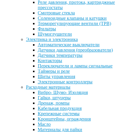
Реле давления, протока, картриджные
прессостаты
Смотровые стекла
Соленоидные клапаны и катушки
Терморегулирующие вентили (ТРВ)
Фильтры
Шумоглушители
Электрика и электроника
Автоматические выключатели
Датчики давления (преобразователи)
Датчики температуры
Контакторы
Переключатели и лампы сигнальные
Таймеры и реле
Щиты управления
Электронные контроллеры
Расходные материалы
Вибро- Шумо- Изоляция
Гайки, штуцеры
Дренаж, помпы
Кабельная продукция
Крепежные системы
Кронштейны, ограждения
Масло
Материалы для пайки