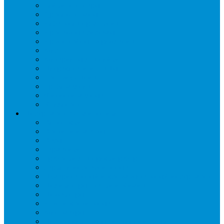
Гайки, штуцеры
Дренаж, помпы
Кабельная продукция
Крепежные системы
Кронштейны, ограждения
Масло
Материалы для пайки
Нагреватели и ТЭНы
Теплоизоляция
Труба медная
Фитинги медные
Хладагент
Инструмент холодильщика
Вальцовки
Вентили и муфты
Весы
Герметики
Гребенки для правки ребер
Зеркала инспекционные
Измерительный и вспомогательный инструмент
Индикаторы утечки и Химия
Инжекторы
Ключи вентильные
Манометры
Насосы вакуумные и станции сбора