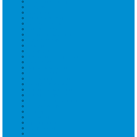
Аппараты для шаурмы
Блендеры
Вафельницы
Грили контактные
Картофелечистки
Кипятильники
Котлы пищеварочные
Льдогенераторы
Миксеры
Мясорубки
Нейтральное оборудование
Овощерезки
Пароконвектоматы
Печи для пиццы
Печи конвекционные
Пилы для резки мяса
Плиты индукционные
Плиты электрические
Посудомоечные машины
Расходн. материалы
Слайсеры
Тестомесы
Фритюрницы
Чебуречницы
Шкафы жарочные