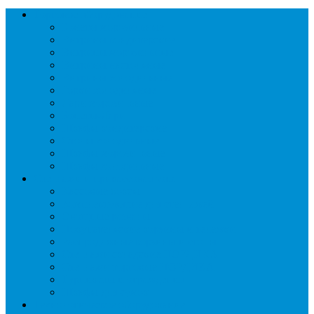
Торговое оборудование
Бонеты морозильные
Витрины кондитерские
Витрины морозильные
Витрины настольные
Витрины холодильные
Горки холодильные
Лари морозильные
Бонеты-Лари
Шкафы кондитерские
Столы холодильные
Шкафы морозильные
Шкафы холодильные
Стеллажи и прикассовая зона
Кассовые боксы
Комплектующие для стеллажей
Овощные развалы
Покупательские корзины и тележки
Распродажные корзины и столы
Стеллажи складские НОРДИКА
Стеллажи торговые НОРДИКА
Турникеты и ограждения
Шкафы для сумок
Технологическое оборудование