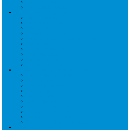
Шкафы пекарские
Шкафы расстоечные
Промышленное оборудование
Агрегаты компрессорные
Двери холодильные
Завесы ПВХ
Камеры холодильные
Комрессорно-конденсаторные блоки
Моноблоки
Осушители воздуха
Сплит-системы
Сэндвич-панели
Шоковая заморозка
Основные части холодильных систем
Аксессуары к компрессорам
Вентиляторы
Воздухоохладители
Компрессоры
Конденсаторы
Маслоотделители
Отделители жидкости
Ресиверы для масла
Ресиверы для хладагента
ТЭНы для воздухоохладителей
Автоматика и арматура