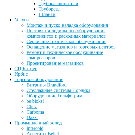
Труборасширители
Труборезы
Шланги
Услуги
Монтаж и пуско-наладка оборудования
Поставка холодильного оборудования,
компонентов и расходных материалов
Сервисное техническое обслуживание
Оснащение магазинов и торговых центров
Ремонт и техническое обслуживание
компрессоров
Проектирование магазинов
СЦ Битцер
Ирбис
Торговое оборудование
Витрины Brandford
Стеллажные системы Нордика
Оборудование Гольфстрим
be bloks!
Chilz
Carboma
Dazzl
Промышленный холод
Intercold
Агрегаты Belief