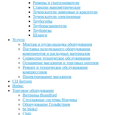
Римеры и гратосниматели
Станции манометрические
Течеискатели ламповые и красители
Течеискатели электронные
Трубогибы
Труборасширители
Труборезы
Шланги
Услуги
Монтаж и пуско-наладка оборудования
Поставка холодильного оборудования,
компонентов и расходных материалов
Сервисное техническое обслуживание
Оснащение магазинов и торговых центров
Ремонт и техническое обслуживание
компрессоров
Проектирование магазинов
СЦ Битцер
Ирбис
Торговое оборудование
Витрины Brandford
Стеллажные системы Нордика
Оборудование Гольфстрим
be bloks!
Chilz