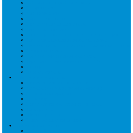
Виброгасители (вибровставки)
Запорные вентили
Масляный контур
Обратные клапаны
Предохранительные клапаны
Регуляторы давления
Регуляторы скорости вращения вентиляторов
Регуляторы температуры механические
Реле давления, протока, картриджные прессостаты
Смотровые стекла
Соленоидные клапаны и катушки
Терморегулирующие вентили (ТРВ)
Фильтры
Шумоглушители
Электрика и электроника
Автоматические выключатели
Датчики давления (преобразователи)
Датчики температуры
Контакторы
Переключатели и лампы сигнальные
Таймеры и реле
Щиты управления
Электронные контроллеры
Расходные материалы
Вибро- Шумо- Изоляция