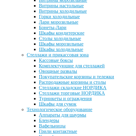
Витрины морозильные
Витрины настольные
Витрины холодильные
Горки холодильные
Лари морозильные
Бонеты-Лари
Шкафы кондитерские
Столы холодильные
Шкафы морозильные
Шкафы холодильные
Стеллажи и прикассовая зона
Кассовые боксы
Комплектующие для стеллажей
Овощные развалы
Покупательские корзины и тележки
Распродажные корзины и столы
Стеллажи складские НОРДИКА
Стеллажи торговые НОРДИКА
Турникеты и ограждения
Шкафы для сумок
Технологическое оборудование
Аппараты для шаурмы
Блендеры
Вафельницы
Грили контактные