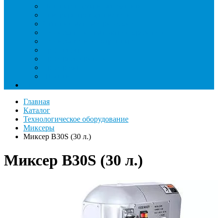
Паячные посты и огнезащита
Римеры и гратосниматели
Станции манометрические
Течеискатели ламповые и красители
Течеискатели электронные
Трубогибы
Труборасширители
Труборезы
Шланги
Еще
Главная
Каталог
Технологическое оборудование
Миксеры
Миксер B30S (30 л.)
Миксер B30S (30 л.)