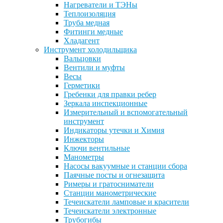
Нагреватели и ТЭНы
Теплоизоляция
Труба медная
Фитинги медные
Хладагент
Инструмент холодильщика
Вальцовки
Вентили и муфты
Весы
Герметики
Гребенки для правки ребер
Зеркала инспекционные
Измерительный и вспомогательный
инструмент
Индикаторы утечки и Химия
Инжекторы
Ключи вентильные
Манометры
Насосы вакуумные и станции сбора
Паячные посты и огнезащита
Римеры и гратосниматели
Станции манометрические
Течеискатели ламповые и красители
Течеискатели электронные
Трубогибы