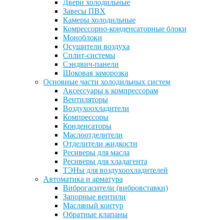
Двери холодильные
Завесы ПВХ
Камеры холодильные
Комрессорно-конденсаторные блоки
Моноблоки
Осушители воздуха
Сплит-системы
Сэндвич-панели
Шоковая заморозка
Основные части холодильных систем
Аксессуары к компрессорам
Вентиляторы
Воздухоохладители
Компрессоры
Конденсаторы
Маслоотделители
Отделители жидкости
Ресиверы для масла
Ресиверы для хладагента
ТЭНы для воздухоохладителей
Автоматика и арматура
Виброгасители (вибровставки)
Запорные вентили
Масляный контур
Обратные клапаны