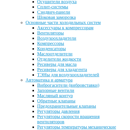
Осушители воздуха
Сплит-системы
Сэндвич-панели
Шоковая заморозка
Основные части холодильных систем
Аксессуары к компрессорам
Вентиляторы
Воздухоохладители
Компрессоры
Конденсаторы
Маслоотделители
Отделители жидкости
Ресиверы для масла
Ресиверы для хладагента
ТЭНы для воздухоохладителей
Автоматика и арматура
Виброгасители (вибровставки)
Запорные вентили
Масляный контур
Обратные клапаны
Предохранительные клапаны
Регуляторы давления
Регуляторы скорости вращения
вентиляторов
Регуляторы температуры механические