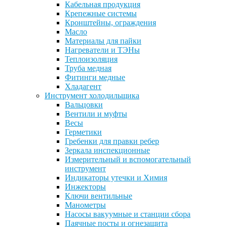
Кабельная продукция
Крепежные системы
Кронштейны, ограждения
Масло
Материалы для пайки
Нагреватели и ТЭНы
Теплоизоляция
Труба медная
Фитинги медные
Хладагент
Инструмент холодильщика
Вальцовки
Вентили и муфты
Весы
Герметики
Гребенки для правки ребер
Зеркала инспекционные
Измерительный и вспомогательный
инструмент
Индикаторы утечки и Химия
Инжекторы
Ключи вентильные
Манометры
Насосы вакуумные и станции сбора
Паячные посты и огнезащита