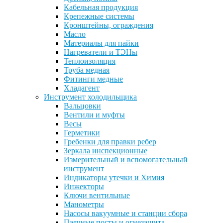
Кабельная продукция
Крепежные системы
Кронштейны, ограждения
Масло
Материалы для пайки
Нагреватели и ТЭНы
Теплоизоляция
Труба медная
Фитинги медные
Хладагент
Инструмент холодильщика
Вальцовки
Вентили и муфты
Весы
Герметики
Гребенки для правки ребер
Зеркала инспекционные
Измерительный и вспомогательный
инструмент
Индикаторы утечки и Химия
Инжекторы
Ключи вентильные
Манометры
Насосы вакуумные и станции сбора
Паячные посты и огнезащита