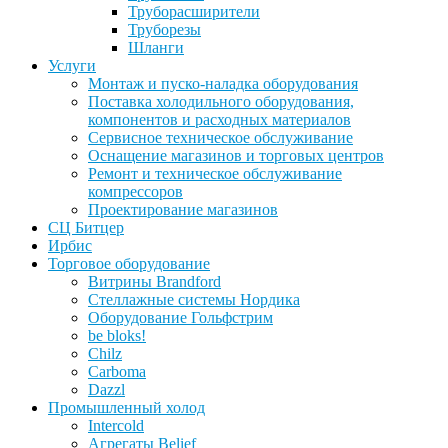
Труборасширители
Труборезы
Шланги
Услуги
Монтаж и пуско-наладка оборудования
Поставка холодильного оборудования,
компонентов и расходных материалов
Сервисное техническое обслуживание
Оснащение магазинов и торговых центров
Ремонт и техническое обслуживание
компрессоров
Проектирование магазинов
СЦ Битцер
Ирбис
Торговое оборудование
Витрины Brandford
Стеллажные системы Нордика
Оборудование Гольфстрим
be bloks!
Chilz
Carboma
Dazzl
Промышленный холод
Intercold
Агрегаты Belief