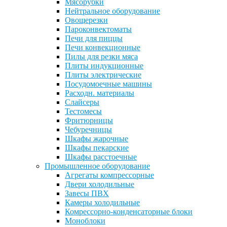
Мясорубки
Нейтральное оборудование
Овощерезки
Пароконвектоматы
Печи для пиццы
Печи конвекционные
Пилы для резки мяса
Плиты индукционные
Плиты электрические
Посудомоечные машины
Расходн. материалы
Слайсеры
Тестомесы
Фритюрницы
Чебуречницы
Шкафы жарочные
Шкафы пекарские
Шкафы расстоечные
Промышленное оборудование
Агрегаты компрессорные
Двери холодильные
Завесы ПВХ
Камеры холодильные
Комрессорно-конденсаторные блоки
Моноблоки