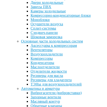
Двери холодильные
Завесы ПВХ
Камеры холодильные
Комрессорно-конденсаторные блоки
Моноблоки
Осушители воздуха
Сплит-системы
Сэндвич-панели
Шоковая заморозка
Основные части холодильных систем
Аксессуары к компрессорам
Вентиляторы
Воздухоохладители
Компрессоры
Конденсаторы
Маслоотделители
Отделители жидкости
Ресиверы для масла
Ресиверы для хладагента
ТЭНы для воздухоохладителей
Автоматика и арматура
Виброгасители (вибровставки)
Запорные вентили
Масляный контур
Обратные клапаны