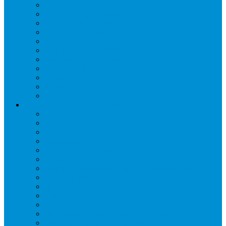
Дренаж, помпы
Кабельная продукция
Крепежные системы
Кронштейны, ограждения
Масло
Материалы для пайки
Нагреватели и ТЭНы
Теплоизоляция
Труба медная
Фитинги медные
Хладагент
Инструмент холодильщика
Вальцовки
Вентили и муфты
Весы
Герметики
Гребенки для правки ребер
Зеркала инспекционные
Измерительный и вспомогательный инструмент
Индикаторы утечки и Химия
Инжекторы
Ключи вентильные
Манометры
Насосы вакуумные и станции сбора
Паячные посты и огнезащита