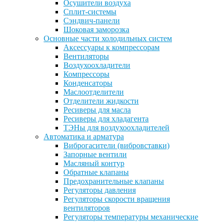
Осушители воздуха
Сплит-системы
Сэндвич-панели
Шоковая заморозка
Основные части холодильных систем
Аксессуары к компрессорам
Вентиляторы
Воздухоохладители
Компрессоры
Конденсаторы
Маслоотделители
Отделители жидкости
Ресиверы для масла
Ресиверы для хладагента
ТЭНы для воздухоохладителей
Автоматика и арматура
Виброгасители (вибровставки)
Запорные вентили
Масляный контур
Обратные клапаны
Предохранительные клапаны
Регуляторы давления
Регуляторы скорости вращения
вентиляторов
Регуляторы температуры механические