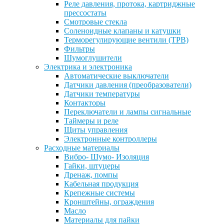
Реле давления, протока, картриджные
прессостаты
Смотровые стекла
Соленоидные клапаны и катушки
Терморегулирующие вентили (ТРВ)
Фильтры
Шумоглушители
Электрика и электроника
Автоматические выключатели
Датчики давления (преобразователи)
Датчики температуры
Контакторы
Переключатели и лампы сигнальные
Таймеры и реле
Щиты управления
Электронные контроллеры
Расходные материалы
Вибро- Шумо- Изоляция
Гайки, штуцеры
Дренаж, помпы
Кабельная продукция
Крепежные системы
Кронштейны, ограждения
Масло
Материалы для пайки