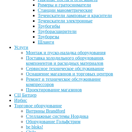
Римеры и гратосниматели
Станции манометрические
Течеискатели ламповые и красители
Течеискатели электронные
Трубогибы
Труборасширители
Труборезы
Шланги
Услуги
Монтаж и пуско-наладка оборудования
Поставка холодильного оборудования,
компонентов и расходных материалов
Сервисное техническое обслуживание
Оснащение магазинов и торговых центров
Ремонт и техническое обслуживание
компрессоров
Проектирование магазинов
СЦ Битцер
Ирбис
Торговое оборудование
Витрины Brandford
Стеллажные системы Нордика
Оборудование Гольфстрим
be bloks!