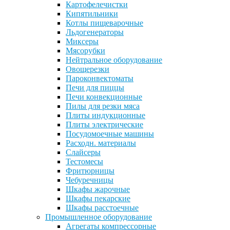
Картофелечистки
Кипятильники
Котлы пищеварочные
Льдогенераторы
Миксеры
Мясорубки
Нейтральное оборудование
Овощерезки
Пароконвектоматы
Печи для пиццы
Печи конвекционные
Пилы для резки мяса
Плиты индукционные
Плиты электрические
Посудомоечные машины
Расходн. материалы
Слайсеры
Тестомесы
Фритюрницы
Чебуречницы
Шкафы жарочные
Шкафы пекарские
Шкафы расстоечные
Промышленное оборудование
Агрегаты компрессорные