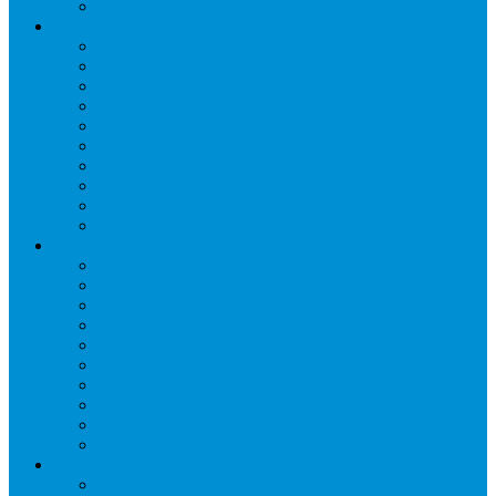
Шкафы расстоечные
Промышленное оборудование
Агрегаты компрессорные
Двери холодильные
Завесы ПВХ
Камеры холодильные
Комрессорно-конденсаторные блоки
Моноблоки
Осушители воздуха
Сплит-системы
Сэндвич-панели
Шоковая заморозка
Основные части холодильных систем
Аксессуары к компрессорам
Вентиляторы
Воздухоохладители
Компрессоры
Конденсаторы
Маслоотделители
Отделители жидкости
Ресиверы для масла
Ресиверы для хладагента
ТЭНы для воздухоохладителей
Автоматика и арматура
Виброгасители (вибровставки)