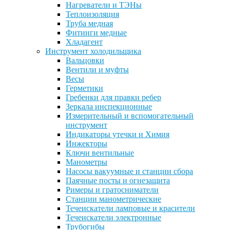
Нагреватели и ТЭНы
Теплоизоляция
Труба медная
Фитинги медные
Хладагент
Инструмент холодильщика
Вальцовки
Вентили и муфты
Весы
Герметики
Гребенки для правки ребер
Зеркала инспекционные
Измерительный и вспомогательный
инструмент
Индикаторы утечки и Химия
Инжекторы
Ключи вентильные
Манометры
Насосы вакуумные и станции сбора
Паячные посты и огнезащита
Римеры и гратосниматели
Станции манометрические
Течеискатели ламповые и красители
Течеискатели электронные
Трубогибы