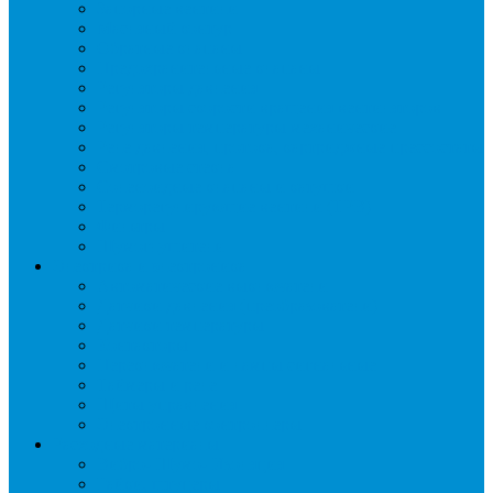
Запорные вентили
Масляный контур
Обратные клапаны
Предохранительные клапаны
Регуляторы давления
Регуляторы скорости вращения вентиляторов
Регуляторы температуры механические
Реле давления, протока, картриджные прессостаты
Смотровые стекла
Соленоидные клапаны и катушки
Терморегулирующие вентили (ТРВ)
Фильтры
Шумоглушители
Электрика и электроника
Автоматические выключатели
Датчики давления (преобразователи)
Датчики температуры
Контакторы
Переключатели и лампы сигнальные
Таймеры и реле
Щиты управления
Электронные контроллеры
Расходные материалы
Вибро- Шумо- Изоляция
Гайки, штуцеры