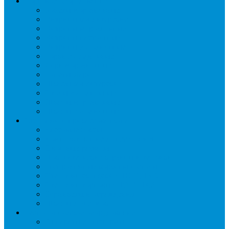
Торговое оборудование
Бонеты морозильные
Витрины кондитерские
Витрины морозильные
Витрины настольные
Витрины холодильные
Горки холодильные
Лари морозильные
Бонеты-Лари
Шкафы кондитерские
Столы холодильные
Шкафы морозильные
Шкафы холодильные
Стеллажи и прикассовая зона
Кассовые боксы
Комплектующие для стеллажей
Овощные развалы
Покупательские корзины и тележки
Распродажные корзины и столы
Стеллажи складские НОРДИКА
Стеллажи торговые НОРДИКА
Турникеты и ограждения
Шкафы для сумок
Технологическое оборудование
Аппараты для шаурмы