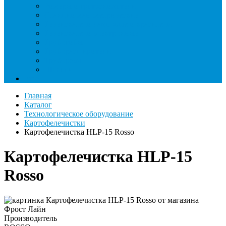
Римеры и гратосниматели
Станции манометрические
Течеискатели ламповые и красители
Течеискатели электронные
Трубогибы
Труборасширители
Труборезы
Шланги
Еще
Главная
Каталог
Технологическое оборудование
Картофелечистки
Картофелечистка HLP-15 Rosso
Картофелечистка HLP-15
Rosso
Производитель