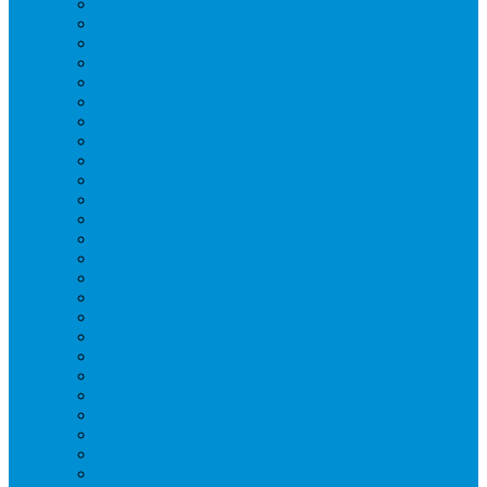
Блендеры
Вафельницы
Грили контактные
Картофелечистки
Кипятильники
Котлы пищеварочные
Льдогенераторы
Миксеры
Мясорубки
Нейтральное оборудование
Овощерезки
Пароконвектоматы
Печи для пиццы
Печи конвекционные
Пилы для резки мяса
Плиты индукционные
Плиты электрические
Посудомоечные машины
Расходн. материалы
Слайсеры
Тестомесы
Фритюрницы
Чебуречницы
Шкафы жарочные
Шкафы пекарские