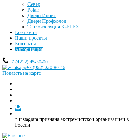
Север
Polair
Двери Ирбис
Двери Профхолод
Теплоизоляция K-FLEX
Компания
Наши проекты
Контакты
Авторизация
+7 (4212) 45-30-00
+7 (962) 220-80-46
Показать на карте
* Instagram признана экстремистской организацией в
России