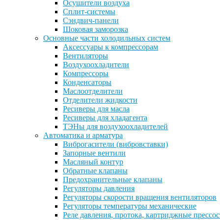
Осушители воздуха
Сплит-системы
Сэндвич-панели
Шоковая заморозка
Основные части холодильных систем
Аксессуары к компрессорам
Вентиляторы
Воздухоохладители
Компрессоры
Конденсаторы
Маслоотделители
Отделители жидкости
Ресиверы для масла
Ресиверы для хладагента
ТЭНы для воздухоохладителей
Автоматика и арматура
Виброгасители (вибровставки)
Запорные вентили
Масляный контур
Обратные клапаны
Предохранительные клапаны
Регуляторы давления
Регуляторы скорости вращения вентиляторов
Регуляторы температуры механические
Реле давления, протока, картриджные прессо