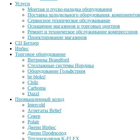
Услуги
Монтаж и пуско-наладка оборудования
Поставка холодильного оборудования, компонентов
Сервисное техническое обслуживание
Оснащение магазинов и торговых центров
Ремонт и техническое обслуживание компрессоров
Проектирование магазинов
СЦ Битцер
Ирбис
Торговое оборудование
Витрины Brandford
Стеллажные системы Нордика
Оборудование Гольфстрим
be bloks!
Chilz
Carboma
Dazzl
Промышленный холод
Intercold
Агрегаты Belief
Север
Polair
Двери Ирбис
Двери Профхолод
Теплоизоляция K-FLEX