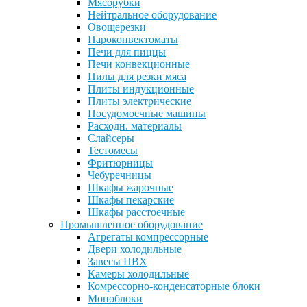
Мясорубки
Нейтральное оборудование
Овощерезки
Пароконвектоматы
Печи для пиццы
Печи конвекционные
Пилы для резки мяса
Плиты индукционные
Плиты электрические
Посудомоечные машины
Расходн. материалы
Слайсеры
Тестомесы
Фритюрницы
Чебуречницы
Шкафы жарочные
Шкафы пекарские
Шкафы расстоечные
Промышленное оборудование
Агрегаты компрессорные
Двери холодильные
Завесы ПВХ
Камеры холодильные
Комрессорно-конденсаторные блоки
Моноблоки