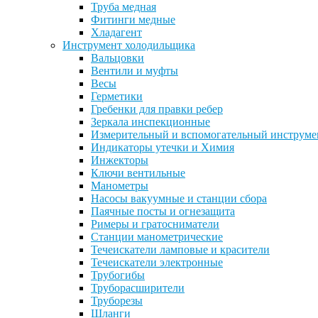
Труба медная
Фитинги медные
Хладагент
Инструмент холодильщика
Вальцовки
Вентили и муфты
Весы
Герметики
Гребенки для правки ребер
Зеркала инспекционные
Измерительный и вспомогательный инструме
Индикаторы утечки и Химия
Инжекторы
Ключи вентильные
Манометры
Насосы вакуумные и станции сбора
Паячные посты и огнезащита
Римеры и гратосниматели
Станции манометрические
Течеискатели ламповые и красители
Течеискатели электронные
Трубогибы
Труборасширители
Труборезы
Шланги