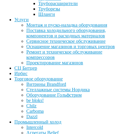
Труборасширители
Труборезы
Шланги
Услуги
Монтаж и пуско-наладка оборудования
Поставка холодильного оборудования,
компонентов и расходных материалов
Сервисное техническое обслуживание
Оснащение магазинов и торговых центров
Ремонт и техническое обслуживание
компрессоров
Проектирование магазинов
СЦ Битцер
Ирбис
Торговое оборудование
Витрины Brandford
Стеллажные системы Нордика
Оборудование Гольфстрим
be bloks!
Chilz
Carboma
Dazzl
Промышленный холод
Intercold
Агрегаты Belief