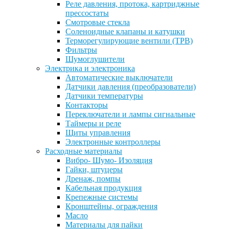
Реле давления, протока, картриджные
прессостаты
Смотровые стекла
Соленоидные клапаны и катушки
Терморегулирующие вентили (ТРВ)
Фильтры
Шумоглушители
Электрика и электроника
Автоматические выключатели
Датчики давления (преобразователи)
Датчики температуры
Контакторы
Переключатели и лампы сигнальные
Таймеры и реле
Щиты управления
Электронные контроллеры
Расходные материалы
Вибро- Шумо- Изоляция
Гайки, штуцеры
Дренаж, помпы
Кабельная продукция
Крепежные системы
Кронштейны, ограждения
Масло
Материалы для пайки