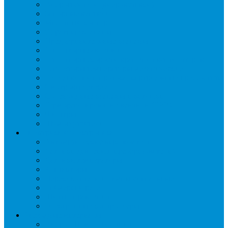
Виброгасители (вибровставки)
Запорные вентили
Масляный контур
Обратные клапаны
Предохранительные клапаны
Регуляторы давления
Регуляторы скорости вращения вентиляторов
Регуляторы температуры механические
Реле давления, протока, картриджные прессостаты
Смотровые стекла
Соленоидные клапаны и катушки
Терморегулирующие вентили (ТРВ)
Фильтры
Шумоглушители
Электрика и электроника
Автоматические выключатели
Датчики давления (преобразователи)
Датчики температуры
Контакторы
Переключатели и лампы сигнальные
Таймеры и реле
Щиты управления
Электронные контроллеры
Расходные материалы
Вибро- Шумо- Изоляция