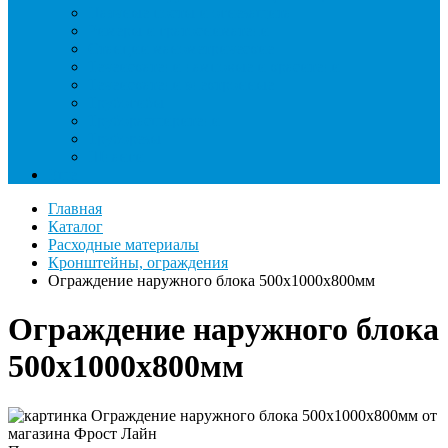
Паячные посты и огнезащита
Римеры и гратосниматели
Станции манометрические
Течеискатели ламповые и красители
Течеискатели электронные
Трубогибы
Труборасширители
Труборезы
Шланги
Еще
Главная
Каталог
Расходные материалы
Кронштейны, ограждения
Ограждение наружного блока 500х1000х800мм
Ограждение наружного блока
500х1000х800мм