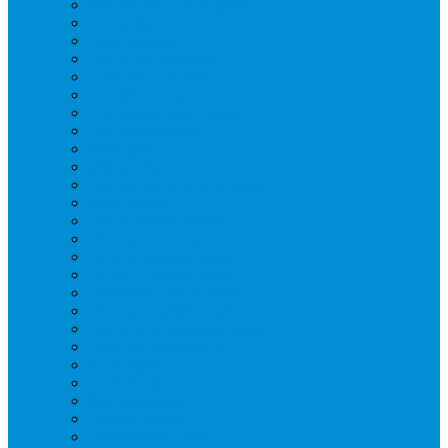
Аппараты для шаурмы
Блендеры
Вафельницы
Грили контактные
Картофелечистки
Кипятильники
Котлы пищеварочные
Льдогенераторы
Миксеры
Мясорубки
Нейтральное оборудование
Овощерезки
Пароконвектоматы
Печи для пиццы
Печи конвекционные
Пилы для резки мяса
Плиты индукционные
Плиты электрические
Посудомоечные машины
Расходн. материалы
Слайсеры
Тестомесы
Фритюрницы
Чебуречницы
Шкафы жарочные