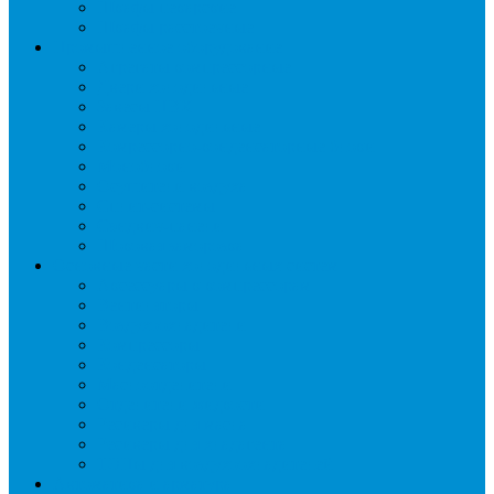
Шкафы пекарские
Шкафы расстоечные
Промышленное оборудование
Агрегаты компрессорные
Двери холодильные
Завесы ПВХ
Камеры холодильные
Комрессорно-конденсаторные блоки
Моноблоки
Осушители воздуха
Сплит-системы
Сэндвич-панели
Шоковая заморозка
Основные части холодильных систем
Аксессуары к компрессорам
Вентиляторы
Воздухоохладители
Компрессоры
Конденсаторы
Маслоотделители
Отделители жидкости
Ресиверы для масла
Ресиверы для хладагента
ТЭНы для воздухоохладителей
Автоматика и арматура