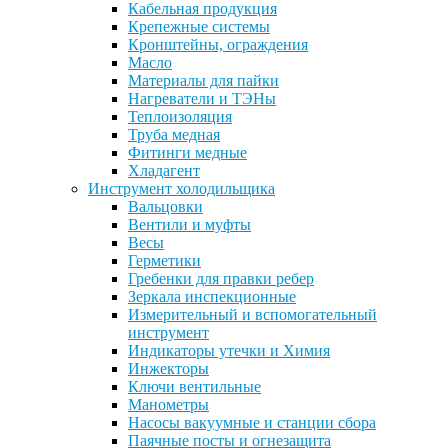
Кабельная продукция
Крепежные системы
Кронштейны, ограждения
Масло
Материалы для пайки
Нагреватели и ТЭНы
Теплоизоляция
Труба медная
Фитинги медные
Хладагент
Инструмент холодильщика
Вальцовки
Вентили и муфты
Весы
Герметики
Гребенки для правки ребер
Зеркала инспекционные
Измерительный и вспомогательный
инструмент
Индикаторы утечки и Химия
Инжекторы
Ключи вентильные
Манометры
Насосы вакуумные и станции сбора
Паячные посты и огнезащита