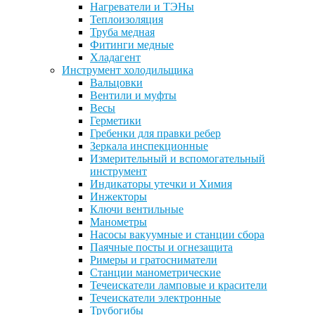
Нагреватели и ТЭНы
Теплоизоляция
Труба медная
Фитинги медные
Хладагент
Инструмент холодильщика
Вальцовки
Вентили и муфты
Весы
Герметики
Гребенки для правки ребер
Зеркала инспекционные
Измерительный и вспомогательный
инструмент
Индикаторы утечки и Химия
Инжекторы
Ключи вентильные
Манометры
Насосы вакуумные и станции сбора
Паячные посты и огнезащита
Римеры и гратосниматели
Станции манометрические
Течеискатели ламповые и красители
Течеискатели электронные
Трубогибы