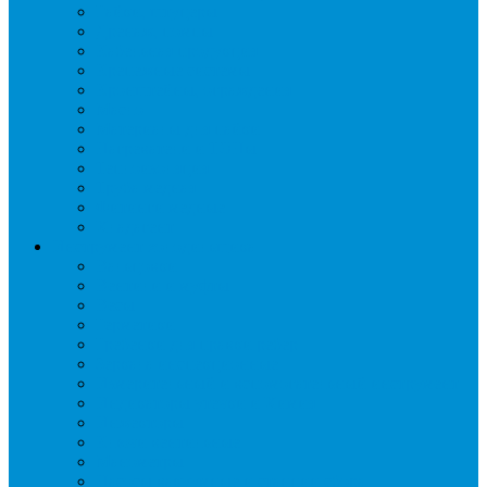
Гайки, штуцеры
Дренаж, помпы
Кабельная продукция
Крепежные системы
Кронштейны, ограждения
Масло
Материалы для пайки
Нагреватели и ТЭНы
Теплоизоляция
Труба медная
Фитинги медные
Хладагент
Инструмент холодильщика
Вальцовки
Вентили и муфты
Весы
Герметики
Гребенки для правки ребер
Зеркала инспекционные
Измерительный и вспомогательный инструмент
Индикаторы утечки и Химия
Инжекторы
Ключи вентильные
Манометры
Насосы вакуумные и станции сбора