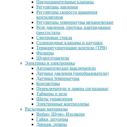
Предохранительные клапаны
Регуляторы давления
Регуляторы скорости вращения
вентиляторов
Регуляторы температуры механические
Реле давления, протока, картриджные
прессостаты
Смотровые стекла
Соленоидные клапаны и катушки
Терморегулирующие вентили (ТРВ)
Фильтры
Шумоглушители
Электрика и электроника
Автоматические выключатели
Датчики давления (преобразователи)
Датчики температуры
Контакторы
Переключатели и лампы сигнальные
Таймеры и реле
Щиты управления
Электронные контроллеры
Расходные материалы
Вибро- Шумо- Изоляция
Гайки, штуцеры
Дренаж, помпы