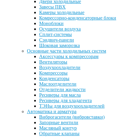
Двери холодильные
Завесы ПВХ
Камеры холодильные
Комрессорно-конденсаторные блоки
Моноблоки
Осушители воздуха
Сплит-системы
Сэндвич-панели
Шоковая заморозка
Основные части холодильных систем
Аксессуары к компрессорам
Вентиляторы
Воздухоохладители
Компрессоры
Конденсаторы
Маслоотделители
Отделители жидкости
Ресиверы для масла
Ресиверы для хладагента
ТЭНы для воздухоохладителей
Автоматика и арматура
Виброгасители (вибровставки)
Запорные вентили
Масляный контур
Обратные клапаны