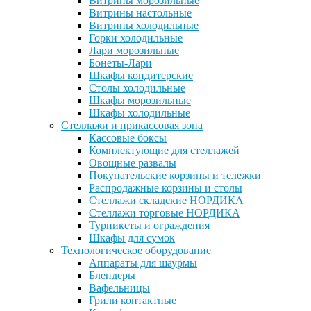
Витрины морозильные
Витрины настольные
Витрины холодильные
Горки холодильные
Лари морозильные
Бонеты-Лари
Шкафы кондитерские
Столы холодильные
Шкафы морозильные
Шкафы холодильные
Стеллажи и прикассовая зона
Кассовые боксы
Комплектующие для стеллажей
Овощные развалы
Покупательские корзины и тележки
Распродажные корзины и столы
Стеллажи складские НОРДИКА
Стеллажи торговые НОРДИКА
Турникеты и ограждения
Шкафы для сумок
Технологическое оборудование
Аппараты для шаурмы
Блендеры
Вафельницы
Грили контактные