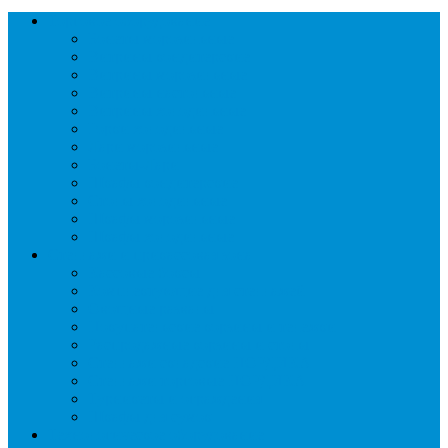
Торговое оборудование
Бонеты морозильные
Витрины кондитерские
Витрины морозильные
Витрины настольные
Витрины холодильные
Горки холодильные
Лари морозильные
Бонеты-Лари
Шкафы кондитерские
Столы холодильные
Шкафы морозильные
Шкафы холодильные
Стеллажи и прикассовая зона
Кассовые боксы
Комплектующие для стеллажей
Овощные развалы
Покупательские корзины и тележки
Распродажные корзины и столы
Стеллажи складские НОРДИКА
Стеллажи торговые НОРДИКА
Турникеты и ограждения
Шкафы для сумок
Технологическое оборудование