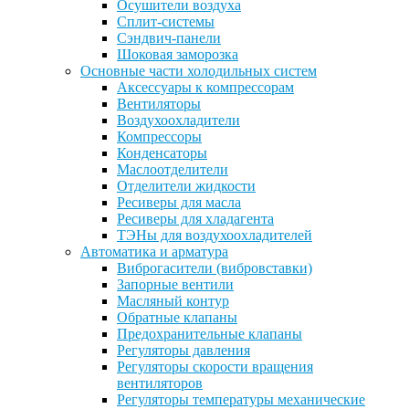
Осушители воздуха
Сплит-системы
Сэндвич-панели
Шоковая заморозка
Основные части холодильных систем
Аксессуары к компрессорам
Вентиляторы
Воздухоохладители
Компрессоры
Конденсаторы
Маслоотделители
Отделители жидкости
Ресиверы для масла
Ресиверы для хладагента
ТЭНы для воздухоохладителей
Автоматика и арматура
Виброгасители (вибровставки)
Запорные вентили
Масляный контур
Обратные клапаны
Предохранительные клапаны
Регуляторы давления
Регуляторы скорости вращения
вентиляторов
Регуляторы температуры механические