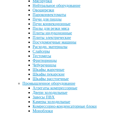
Мясорубки
Нейтральное оборудование
Овощерезки
Пароконвектоматы
Печи для пиццы
Печи конвекционные
Пилы для резки мяса
Плиты индукционные
Плиты электрические
Посудомоечные машины
Расходн. материалы
Слайсеры
Тестомесы
Фритюрницы
Чебуречницы
Шкафы жарочные
Шкафы пекарские
Шкафы расстоечные
Промышленное оборудование
Агрегаты компрессорные
Двери холодильные
Завесы ПВХ
Камеры холодильные
Комрессорно-конденсаторные блоки
Моноблоки