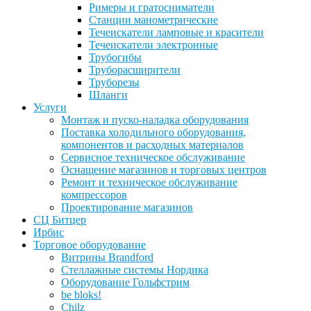
Римеры и гратосниматели
Станции манометрические
Течеискатели ламповые и красители
Течеискатели электронные
Трубогибы
Труборасширители
Труборезы
Шланги
Услуги
Монтаж и пуско-наладка оборудования
Поставка холодильного оборудования,
компонентов и расходных материалов
Сервисное техническое обслуживание
Оснащение магазинов и торговых центров
Ремонт и техническое обслуживание
компрессоров
Проектирование магазинов
СЦ Битцер
Ирбис
Торговое оборудование
Витрины Brandford
Стеллажные системы Нордика
Оборудование Гольфстрим
be bloks!
Chilz