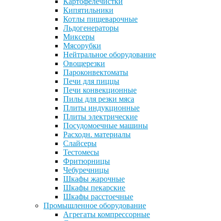
Картофелечистки
Кипятильники
Котлы пищеварочные
Льдогенераторы
Миксеры
Мясорубки
Нейтральное оборудование
Овощерезки
Пароконвектоматы
Печи для пиццы
Печи конвекционные
Пилы для резки мяса
Плиты индукционные
Плиты электрические
Посудомоечные машины
Расходн. материалы
Слайсеры
Тестомесы
Фритюрницы
Чебуречницы
Шкафы жарочные
Шкафы пекарские
Шкафы расстоечные
Промышленное оборудование
Агрегаты компрессорные