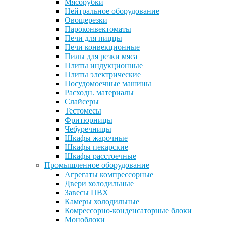
Мясорубки
Нейтральное оборудование
Овощерезки
Пароконвектоматы
Печи для пиццы
Печи конвекционные
Пилы для резки мяса
Плиты индукционные
Плиты электрические
Посудомоечные машины
Расходн. материалы
Слайсеры
Тестомесы
Фритюрницы
Чебуречницы
Шкафы жарочные
Шкафы пекарские
Шкафы расстоечные
Промышленное оборудование
Агрегаты компрессорные
Двери холодильные
Завесы ПВХ
Камеры холодильные
Комрессорно-конденсаторные блоки
Моноблоки