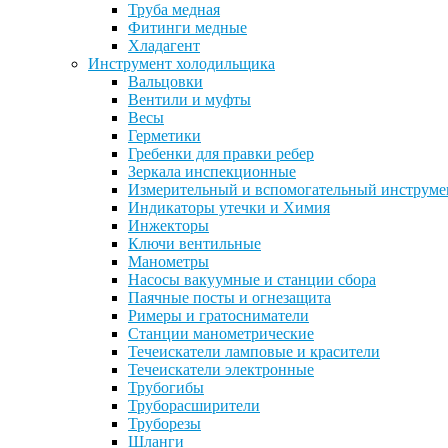
Труба медная
Фитинги медные
Хладагент
Инструмент холодильщика
Вальцовки
Вентили и муфты
Весы
Герметики
Гребенки для правки ребер
Зеркала инспекционные
Измерительный и вспомогательный инструме
Индикаторы утечки и Химия
Инжекторы
Ключи вентильные
Манометры
Насосы вакуумные и станции сбора
Паячные посты и огнезащита
Римеры и гратосниматели
Станции манометрические
Течеискатели ламповые и красители
Течеискатели электронные
Трубогибы
Труборасширители
Труборезы
Шланги