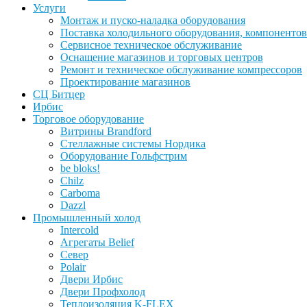
Услуги
Монтаж и пуско-наладка оборудования
Поставка холодильного оборудования, компонентов
Сервисное техническое обслуживание
Оснащение магазинов и торговых центров
Ремонт и техническое обслуживание компрессоров
Проектирование магазинов
СЦ Битцер
Ирбис
Торговое оборудование
Витрины Brandford
Стеллажные системы Нордика
Оборудование Гольфстрим
be bloks!
Chilz
Carboma
Dazzl
Промышленный холод
Intercold
Агрегаты Belief
Север
Polair
Двери Ирбис
Двери Профхолод
Теплоизоляция K-FLEX