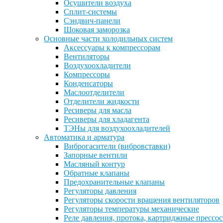
Осушители воздуха
Сплит-системы
Сэндвич-панели
Шоковая заморозка
Основные части холодильных систем
Аксессуары к компрессорам
Вентиляторы
Воздухоохладители
Компрессоры
Конденсаторы
Маслоотделители
Отделители жидкости
Ресиверы для масла
Ресиверы для хладагента
ТЭНы для воздухоохладителей
Автоматика и арматура
Виброгасители (вибровставки)
Запорные вентили
Масляный контур
Обратные клапаны
Предохранительные клапаны
Регуляторы давления
Регуляторы скорости вращения вентиляторов
Регуляторы температуры механические
Реле давления, протока, картриджные прессо