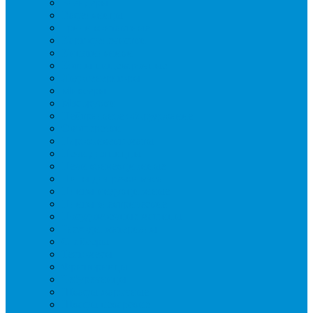
Блендеры
Вафельницы
Грили контактные
Картофелечистки
Кипятильники
Котлы пищеварочные
Льдогенераторы
Миксеры
Мясорубки
Нейтральное оборудование
Овощерезки
Пароконвектоматы
Печи для пиццы
Печи конвекционные
Пилы для резки мяса
Плиты индукционные
Плиты электрические
Посудомоечные машины
Расходн. материалы
Слайсеры
Тестомесы
Фритюрницы
Чебуречницы
Шкафы жарочные
Шкафы пекарские