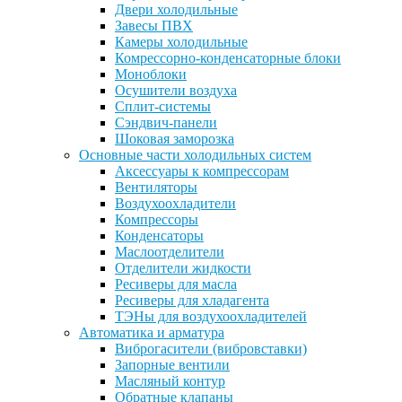
Двери холодильные
Завесы ПВХ
Камеры холодильные
Комрессорно-конденсаторные блоки
Моноблоки
Осушители воздуха
Сплит-системы
Сэндвич-панели
Шоковая заморозка
Основные части холодильных систем
Аксессуары к компрессорам
Вентиляторы
Воздухоохладители
Компрессоры
Конденсаторы
Маслоотделители
Отделители жидкости
Ресиверы для масла
Ресиверы для хладагента
ТЭНы для воздухоохладителей
Автоматика и арматура
Виброгасители (вибровставки)
Запорные вентили
Масляный контур
Обратные клапаны