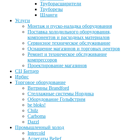
Труборасширители
Труборезы
Шланги
Услуги
Монтаж и пуско-наладка оборудования
Поставка холодильного оборудования,
компонентов и расходных материалов
Сервисное техническое обслуживание
Оснащение магазинов и торговых центров
Ремонт и техническое обслуживание
компрессоров
Проектирование магазинов
СЦ Битцер
Ирбис
Торговое оборудование
Витрины Brandford
Стеллажные системы Нордика
Оборудование Гольфстрим
be bloks!
Chilz
Carboma
Dazzl
Промышленный холод
Intercold
Агрегаты Belief