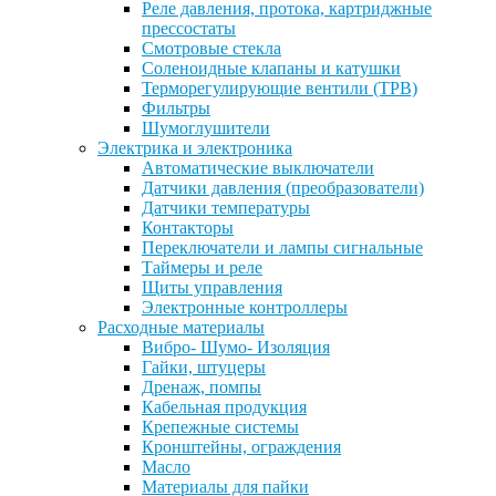
Реле давления, протока, картриджные
прессостаты
Смотровые стекла
Соленоидные клапаны и катушки
Терморегулирующие вентили (ТРВ)
Фильтры
Шумоглушители
Электрика и электроника
Автоматические выключатели
Датчики давления (преобразователи)
Датчики температуры
Контакторы
Переключатели и лампы сигнальные
Таймеры и реле
Щиты управления
Электронные контроллеры
Расходные материалы
Вибро- Шумо- Изоляция
Гайки, штуцеры
Дренаж, помпы
Кабельная продукция
Крепежные системы
Кронштейны, ограждения
Масло
Материалы для пайки