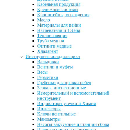
Кабельная продукция
Крепежные системы
Кронштейны, ограждения
Масло
Материалы для пайки
Нагреватели и ТЭНы
Теплоизоляция
Труба медная
Фитинги медные
Хладагент
Инструмент холодильщика
Вальцовки
Вентили и муфты
Весы
Герметики
Гребенки для правки ребер
Зеркала инспекционные
Измерительный и вспомогательный
инструмент
Индикаторы утечки и Химия
Инжекторы
Ключи вентильные
Манометры
Насосы вакуумные и станции сбора
Паячные посты и огнезащита