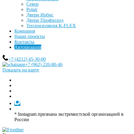
Север
Polair
Двери Ирбис
Двери Профхолод
Теплоизоляция K-FLEX
Компания
Наши проекты
Контакты
Авторизация
+7 (4212) 45-30-00
+7 (962) 220-80-46
Показать на карте
* Instagram признана экстремистской организацией в
России