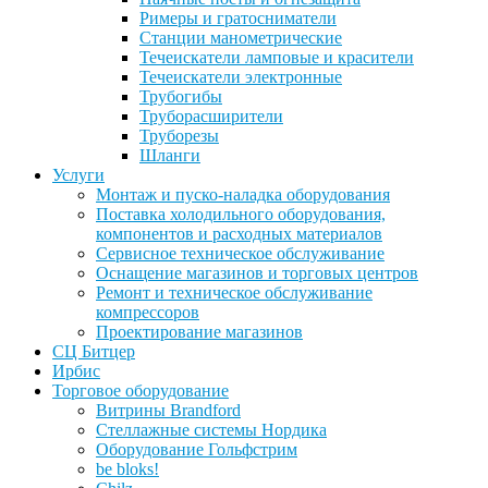
Римеры и гратосниматели
Станции манометрические
Течеискатели ламповые и красители
Течеискатели электронные
Трубогибы
Труборасширители
Труборезы
Шланги
Услуги
Монтаж и пуско-наладка оборудования
Поставка холодильного оборудования,
компонентов и расходных материалов
Сервисное техническое обслуживание
Оснащение магазинов и торговых центров
Ремонт и техническое обслуживание
компрессоров
Проектирование магазинов
СЦ Битцер
Ирбис
Торговое оборудование
Витрины Brandford
Стеллажные системы Нордика
Оборудование Гольфстрим
be bloks!