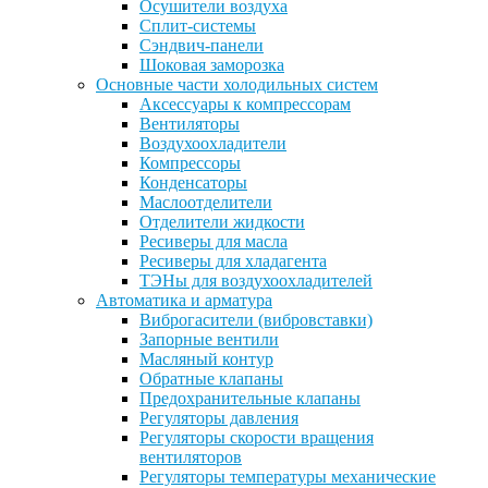
Осушители воздуха
Сплит-системы
Сэндвич-панели
Шоковая заморозка
Основные части холодильных систем
Аксессуары к компрессорам
Вентиляторы
Воздухоохладители
Компрессоры
Конденсаторы
Маслоотделители
Отделители жидкости
Ресиверы для масла
Ресиверы для хладагента
ТЭНы для воздухоохладителей
Автоматика и арматура
Виброгасители (вибровставки)
Запорные вентили
Масляный контур
Обратные клапаны
Предохранительные клапаны
Регуляторы давления
Регуляторы скорости вращения
вентиляторов
Регуляторы температуры механические