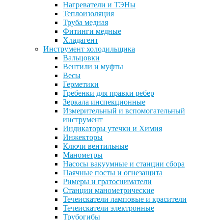
Нагреватели и ТЭНы
Теплоизоляция
Труба медная
Фитинги медные
Хладагент
Инструмент холодильщика
Вальцовки
Вентили и муфты
Весы
Герметики
Гребенки для правки ребер
Зеркала инспекционные
Измерительный и вспомогательный
инструмент
Индикаторы утечки и Химия
Инжекторы
Ключи вентильные
Манометры
Насосы вакуумные и станции сбора
Паячные посты и огнезащита
Римеры и гратосниматели
Станции манометрические
Течеискатели ламповые и красители
Течеискатели электронные
Трубогибы