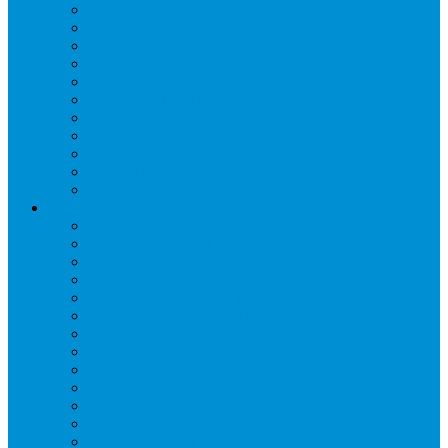
Дренаж, помпы
Кабельная продукция
Крепежные системы
Кронштейны, ограждения
Масло
Материалы для пайки
Нагреватели и ТЭНы
Теплоизоляция
Труба медная
Фитинги медные
Хладагент
Инструмент холодильщика
Вальцовки
Вентили и муфты
Весы
Герметики
Гребенки для правки ребер
Зеркала инспекционные
Измерительный и вспомогательный инструмент
Индикаторы утечки и Химия
Инжекторы
Ключи вентильные
Манометры
Насосы вакуумные и станции сбора
Паячные посты и огнезащита