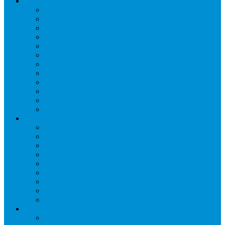
Торговое оборудование
Бонеты морозильные
Витрины кондитерские
Витрины морозильные
Витрины настольные
Витрины холодильные
Горки холодильные
Лари морозильные
Бонеты-Лари
Шкафы кондитерские
Столы холодильные
Шкафы морозильные
Шкафы холодильные
Стеллажи и прикассовая зона
Кассовые боксы
Комплектующие для стеллажей
Овощные развалы
Покупательские корзины и тележки
Распродажные корзины и столы
Стеллажи складские НОРДИКА
Стеллажи торговые НОРДИКА
Турникеты и ограждения
Шкафы для сумок
Технологическое оборудование
Аппараты для шаурмы