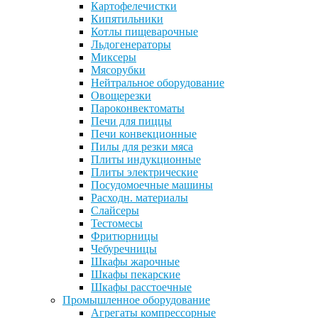
Картофелечистки
Кипятильники
Котлы пищеварочные
Льдогенераторы
Миксеры
Мясорубки
Нейтральное оборудование
Овощерезки
Пароконвектоматы
Печи для пиццы
Печи конвекционные
Пилы для резки мяса
Плиты индукционные
Плиты электрические
Посудомоечные машины
Расходн. материалы
Слайсеры
Тестомесы
Фритюрницы
Чебуречницы
Шкафы жарочные
Шкафы пекарские
Шкафы расстоечные
Промышленное оборудование
Агрегаты компрессорные