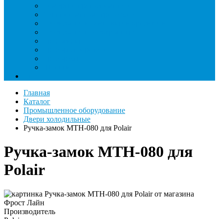
Римеры и гратосниматели
Станции манометрические
Течеискатели ламповые и красители
Течеискатели электронные
Трубогибы
Труборасширители
Труборезы
Шланги
Еще
Главная
Каталог
Промышленное оборудование
Двери холодильные
Ручка-замок МТН-080 для Polair
Ручка-замок МТН-080 для
Polair
Производитель