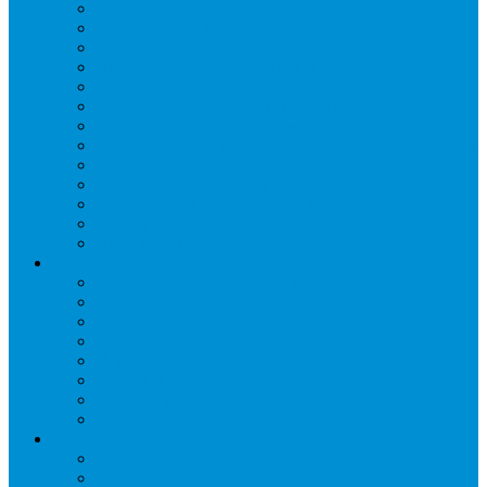
Запорные вентили
Масляный контур
Обратные клапаны
Предохранительные клапаны
Регуляторы давления
Регуляторы скорости вращения вентиляторов
Регуляторы температуры механические
Реле давления, протока, картриджные прессостаты
Смотровые стекла
Соленоидные клапаны и катушки
Терморегулирующие вентили (ТРВ)
Фильтры
Шумоглушители
Электрика и электроника
Автоматические выключатели
Датчики давления (преобразователи)
Датчики температуры
Контакторы
Переключатели и лампы сигнальные
Таймеры и реле
Щиты управления
Электронные контроллеры
Расходные материалы
Вибро- Шумо- Изоляция
Гайки, штуцеры