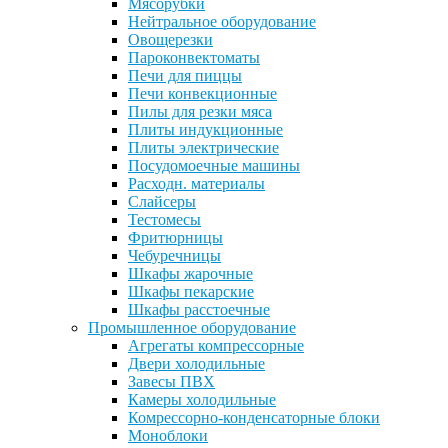
Мясорубки
Нейтральное оборудование
Овощерезки
Пароконвектоматы
Печи для пиццы
Печи конвекционные
Пилы для резки мяса
Плиты индукционные
Плиты электрические
Посудомоечные машины
Расходн. материалы
Слайсеры
Тестомесы
Фритюрницы
Чебуречницы
Шкафы жарочные
Шкафы пекарские
Шкафы расстоечные
Промышленное оборудование
Агрегаты компрессорные
Двери холодильные
Завесы ПВХ
Камеры холодильные
Комрессорно-конденсаторные блоки
Моноблоки