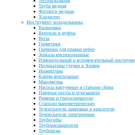
Теплоизоляция
Труба медная
Фитинги медные
Хладагент
Инструмент холодильщика
Вальцовки
Вентили и муфты
Весы
Герметики
Гребенки для правки ребер
Зеркала инспекционные
Измерительный и вспомогательный инструме
Индикаторы утечки и Химия
Инжекторы
Ключи вентильные
Манометры
Насосы вакуумные и станции сбора
Паячные посты и огнезащита
Римеры и гратосниматели
Станции манометрические
Течеискатели ламповые и красители
Течеискатели электронные
Трубогибы
Труборасширители
Труборезы