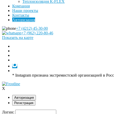
Теплоизоляция K-FLEX
Компания
Наши проекты
Контакты
Авторизация
+7 (4212) 45-30-00
+7 (962) 220-80-46
Показать на карте
* Instagram признана экстремистской организацией в Рос
X
Авторизация
Регистрация
Логин: