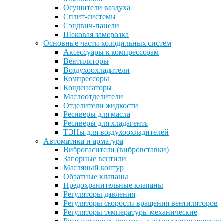
Осушители воздуха
Сплит-системы
Сэндвич-панели
Шоковая заморозка
Основные части холодильных систем
Аксессуары к компрессорам
Вентиляторы
Воздухоохладители
Компрессоры
Конденсаторы
Маслоотделители
Отделители жидкости
Ресиверы для масла
Ресиверы для хладагента
ТЭНы для воздухоохладителей
Автоматика и арматура
Виброгасители (вибровставки)
Запорные вентили
Масляный контур
Обратные клапаны
Предохранительные клапаны
Регуляторы давления
Регуляторы скорости вращения вентиляторов
Регуляторы температуры механические
Реле давления, протока, картриджные прессо