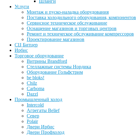
Шланги
Услуги
Монтаж и пуско-наладка оборудования
Поставка холодильного оборудования, компонентов
Сервисное техническое обслуживание
Оснащение магазинов и торговых центров
Ремонт и техническое обслуживание компрессоров
Проектирование магазинов
СЦ Битцер
Ирбис
Торговое оборудование
Витрины Brandford
Стеллажные системы Нордика
Оборудование Гольфстрим
be bloks!
Chilz
Carboma
Dazzl
Промышленный холод
Intercold
Агрегаты Belief
Север
Polair
Двери Ирбис
Двери Профхолод