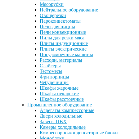
Мясорубки
Нейтральное оборудование
Овощерезки
Пароконвектоматы
Печи для пиццы
Печи конвекционные
Пилы для резки мяса
Плиты индукционные
Плиты электрические
Посудомоечные машины
Расходн. материалы
Слайсеры
Тестомесы
Фритюрницы
Чебуречницы
Шкафы жарочные
Шкафы пекарские
Шкафы расстоечные
Промышленное оборудование
Агрегаты компрессорные
Двери холодильные
Завесы ПВХ
Камеры холодильные
Комрессорно-конденсаторные блоки
Моноблоки