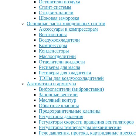
Осушители воздуха
Сплит-системы
Сэндвич-панели
Шоковая заморозка
Основные части холодильных систем
Аксессуары к компрессорам
Вентиляторы
Воздухоохладители
Компрессоры
Конденсаторы
Маслоотделители
Отделители жидкости
Ресиверы для масла
Ресиверы для хладагента
ТЭНы для воздухоохладителей
Автоматика и арматура
Виброгасители (вибровставки)
Запорные вентили
Масляный контур
Обратные клапаны
Предохранительные клапаны
Регуляторы давления
Регуляторы скорости вращения вентиляторов
Регуляторы температуры механические
Реле давления, протока, картриджные прессо