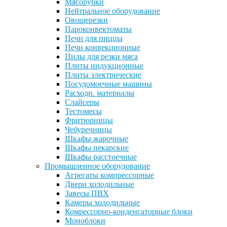
Мясорубки
Нейтральное оборудование
Овощерезки
Пароконвектоматы
Печи для пиццы
Печи конвекционные
Пилы для резки мяса
Плиты индукционные
Плиты электрические
Посудомоечные машины
Расходн. материалы
Слайсеры
Тестомесы
Фритюрницы
Чебуречницы
Шкафы жарочные
Шкафы пекарские
Шкафы расстоечные
Промышленное оборудование
Агрегаты компрессорные
Двери холодильные
Завесы ПВХ
Камеры холодильные
Комрессорно-конденсаторные блоки
Моноблоки