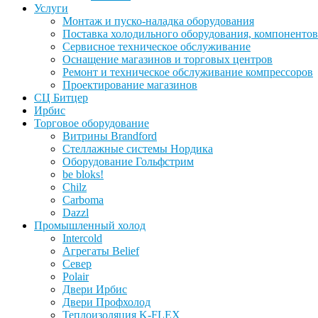
Услуги
Монтаж и пуско-наладка оборудования
Поставка холодильного оборудования, компонентов
Сервисное техническое обслуживание
Оснащение магазинов и торговых центров
Ремонт и техническое обслуживание компрессоров
Проектирование магазинов
СЦ Битцер
Ирбис
Торговое оборудование
Витрины Brandford
Стеллажные системы Нордика
Оборудование Гольфстрим
be bloks!
Chilz
Carboma
Dazzl
Промышленный холод
Intercold
Агрегаты Belief
Север
Polair
Двери Ирбис
Двери Профхолод
Теплоизоляция K-FLEX