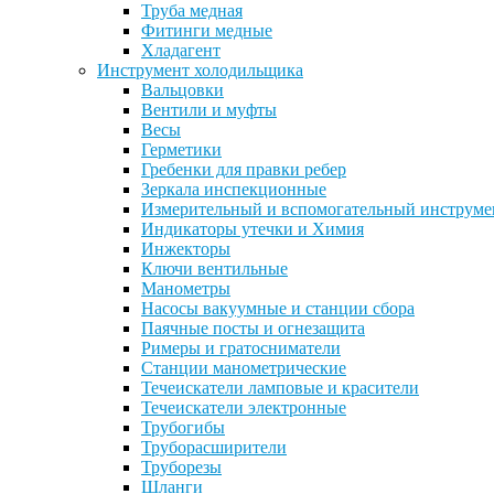
Труба медная
Фитинги медные
Хладагент
Инструмент холодильщика
Вальцовки
Вентили и муфты
Весы
Герметики
Гребенки для правки ребер
Зеркала инспекционные
Измерительный и вспомогательный инструме
Индикаторы утечки и Химия
Инжекторы
Ключи вентильные
Манометры
Насосы вакуумные и станции сбора
Паячные посты и огнезащита
Римеры и гратосниматели
Станции манометрические
Течеискатели ламповые и красители
Течеискатели электронные
Трубогибы
Труборасширители
Труборезы
Шланги