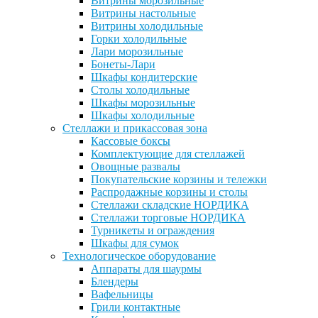
Витрины морозильные
Витрины настольные
Витрины холодильные
Горки холодильные
Лари морозильные
Бонеты-Лари
Шкафы кондитерские
Столы холодильные
Шкафы морозильные
Шкафы холодильные
Стеллажи и прикассовая зона
Кассовые боксы
Комплектующие для стеллажей
Овощные развалы
Покупательские корзины и тележки
Распродажные корзины и столы
Стеллажи складские НОРДИКА
Стеллажи торговые НОРДИКА
Турникеты и ограждения
Шкафы для сумок
Технологическое оборудование
Аппараты для шаурмы
Блендеры
Вафельницы
Грили контактные