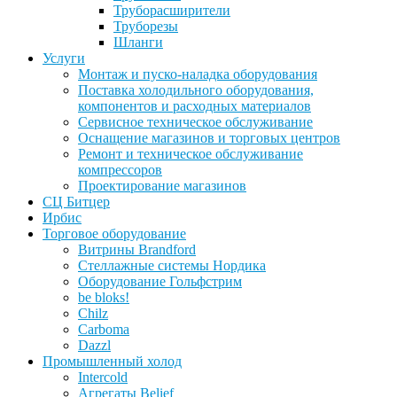
Труборасширители
Труборезы
Шланги
Услуги
Монтаж и пуско-наладка оборудования
Поставка холодильного оборудования,
компонентов и расходных материалов
Сервисное техническое обслуживание
Оснащение магазинов и торговых центров
Ремонт и техническое обслуживание
компрессоров
Проектирование магазинов
СЦ Битцер
Ирбис
Торговое оборудование
Витрины Brandford
Стеллажные системы Нордика
Оборудование Гольфстрим
be bloks!
Chilz
Carboma
Dazzl
Промышленный холод
Intercold
Агрегаты Belief