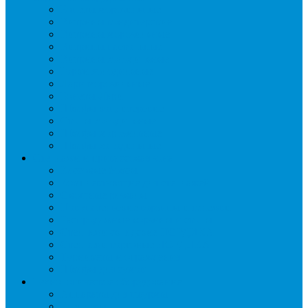
Бонеты морозильные
Витрины кондитерские
Витрины морозильные
Витрины настольные
Витрины холодильные
Горки холодильные
Лари морозильные
Бонеты-Лари
Шкафы кондитерские
Столы холодильные
Шкафы морозильные
Шкафы холодильные
Стеллажи и прикассовая зона
Кассовые боксы
Комплектующие для стеллажей
Овощные развалы
Покупательские корзины и тележки
Распродажные корзины и столы
Стеллажи складские НОРДИКА
Стеллажи торговые НОРДИКА
Турникеты и ограждения
Шкафы для сумок
Технологическое оборудование
Аппараты для шаурмы
Блендеры