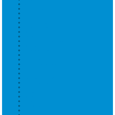
Вафельницы
Грили контактные
Картофелечистки
Кипятильники
Котлы пищеварочные
Льдогенераторы
Миксеры
Мясорубки
Нейтральное оборудование
Овощерезки
Пароконвектоматы
Печи для пиццы
Печи конвекционные
Пилы для резки мяса
Плиты индукционные
Плиты электрические
Посудомоечные машины
Расходн. материалы
Слайсеры
Тестомесы
Фритюрницы
Чебуречницы
Шкафы жарочные
Шкафы пекарские
Шкафы расстоечные