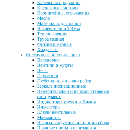
Кабельная продукция
Крепежные системы
Кронштейны, ограждения
Масло
Материалы для пайки
Нагреватели и ТЭНы
Теплоизоляция
Труба медная
Фитинги медные
Хладагент
Инструмент холодильщика
Вальцовки
Вентили и муфты
Весы
Герметики
Гребенки для правки ребер
Зеркала инспекционные
Измерительный и вспомогательный
инструмент
Индикаторы утечки и Химия
Инжекторы
Ключи вентильные
Манометры
Насосы вакуумные и станции сбора
Паячные посты и огнезащита