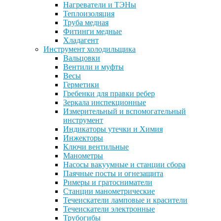
Нагреватели и ТЭНы
Теплоизоляция
Труба медная
Фитинги медные
Хладагент
Инструмент холодильщика
Вальцовки
Вентили и муфты
Весы
Герметики
Гребенки для правки ребер
Зеркала инспекционные
Измерительный и вспомогательный
инструмент
Индикаторы утечки и Химия
Инжекторы
Ключи вентильные
Манометры
Насосы вакуумные и станции сбора
Паячные посты и огнезащита
Римеры и гратосниматели
Станции манометрические
Течеискатели ламповые и красители
Течеискатели электронные
Трубогибы