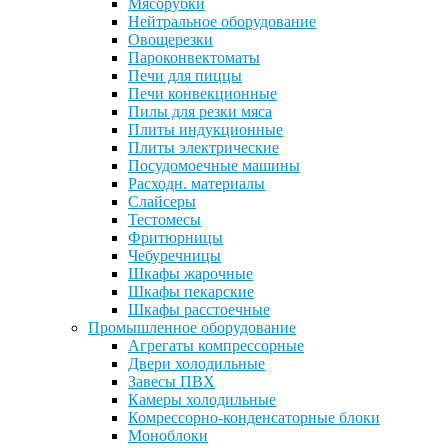
Мясорубки
Нейтральное оборудование
Овощерезки
Пароконвектоматы
Печи для пиццы
Печи конвекционные
Пилы для резки мяса
Плиты индукционные
Плиты электрические
Посудомоечные машины
Расходн. материалы
Слайсеры
Тестомесы
Фритюрницы
Чебуречницы
Шкафы жарочные
Шкафы пекарские
Шкафы расстоечные
Промышленное оборудование
Агрегаты компрессорные
Двери холодильные
Завесы ПВХ
Камеры холодильные
Комрессорно-конденсаторные блоки
Моноблоки