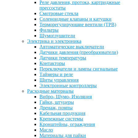
Реле давления, протока, картриджные
прессостаты
Смотровые стекла
Соленоидные клапаны и катушки
Терморегулирующие вентили (ТРВ)
Фильтры
Шумоглушители
Электрика и электроника
Автоматические выключатели
Датчики давления (преобразователи)
Датчики температуры
Контакторы
Переключатели и лампы сигнальные
Таймеры и реле
Щиты управления
Электронные контроллеры
Расходные материалы
Вибро- Шумо- Изоляция
Гайки, штуцеры
Дренаж, помпы
Кабельная продукция
Крепежные системы
Кронштейны, ограждения
Масло
Материалы для пайки