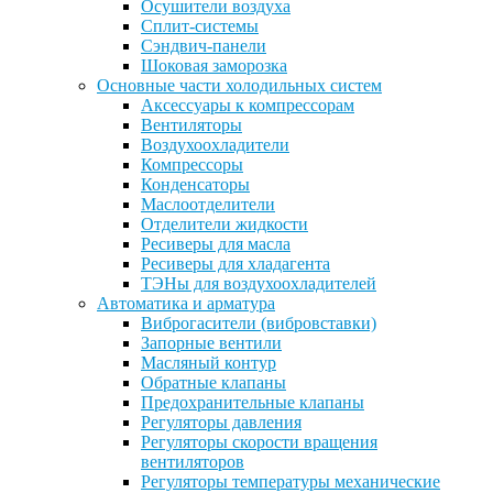
Осушители воздуха
Сплит-системы
Сэндвич-панели
Шоковая заморозка
Основные части холодильных систем
Аксессуары к компрессорам
Вентиляторы
Воздухоохладители
Компрессоры
Конденсаторы
Маслоотделители
Отделители жидкости
Ресиверы для масла
Ресиверы для хладагента
ТЭНы для воздухоохладителей
Автоматика и арматура
Виброгасители (вибровставки)
Запорные вентили
Масляный контур
Обратные клапаны
Предохранительные клапаны
Регуляторы давления
Регуляторы скорости вращения
вентиляторов
Регуляторы температуры механические