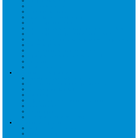
Запорные вентили
Масляный контур
Обратные клапаны
Предохранительные клапаны
Регуляторы давления
Регуляторы скорости вращения вентиляторов
Регуляторы температуры механические
Реле давления, протока, картриджные прессостаты
Смотровые стекла
Соленоидные клапаны и катушки
Терморегулирующие вентили (ТРВ)
Фильтры
Шумоглушители
Электрика и электроника
Автоматические выключатели
Датчики давления (преобразователи)
Датчики температуры
Контакторы
Переключатели и лампы сигнальные
Таймеры и реле
Щиты управления
Электронные контроллеры
Расходные материалы
Вибро- Шумо- Изоляция
Гайки, штуцеры