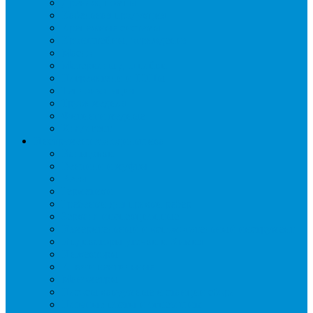
Дренаж, помпы
Кабельная продукция
Крепежные системы
Кронштейны, ограждения
Масло
Материалы для пайки
Нагреватели и ТЭНы
Теплоизоляция
Труба медная
Фитинги медные
Хладагент
Инструмент холодильщика
Вальцовки
Вентили и муфты
Весы
Герметики
Гребенки для правки ребер
Зеркала инспекционные
Измерительный и вспомогательный инструмент
Индикаторы утечки и Химия
Инжекторы
Ключи вентильные
Манометры
Насосы вакуумные и станции сбора
Паячные посты и огнезащита