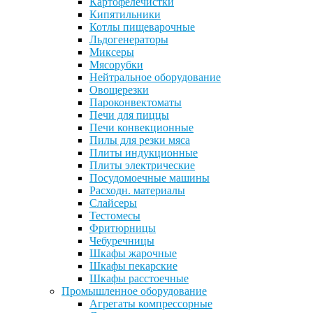
Картофелечистки
Кипятильники
Котлы пищеварочные
Льдогенераторы
Миксеры
Мясорубки
Нейтральное оборудование
Овощерезки
Пароконвектоматы
Печи для пиццы
Печи конвекционные
Пилы для резки мяса
Плиты индукционные
Плиты электрические
Посудомоечные машины
Расходн. материалы
Слайсеры
Тестомесы
Фритюрницы
Чебуречницы
Шкафы жарочные
Шкафы пекарские
Шкафы расстоечные
Промышленное оборудование
Агрегаты компрессорные