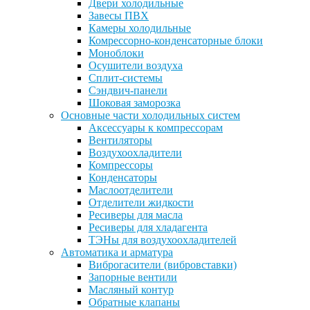
Двери холодильные
Завесы ПВХ
Камеры холодильные
Комрессорно-конденсаторные блоки
Моноблоки
Осушители воздуха
Сплит-системы
Сэндвич-панели
Шоковая заморозка
Основные части холодильных систем
Аксессуары к компрессорам
Вентиляторы
Воздухоохладители
Компрессоры
Конденсаторы
Маслоотделители
Отделители жидкости
Ресиверы для масла
Ресиверы для хладагента
ТЭНы для воздухоохладителей
Автоматика и арматура
Виброгасители (вибровставки)
Запорные вентили
Масляный контур
Обратные клапаны