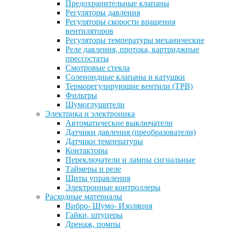
Предохранительные клапаны
Регуляторы давления
Регуляторы скорости вращения
вентиляторов
Регуляторы температуры механические
Реле давления, протока, картриджные
прессостаты
Смотровые стекла
Соленоидные клапаны и катушки
Терморегулирующие вентили (ТРВ)
Фильтры
Шумоглушители
Электрика и электроника
Автоматические выключатели
Датчики давления (преобразователи)
Датчики температуры
Контакторы
Переключатели и лампы сигнальные
Таймеры и реле
Щиты управления
Электронные контроллеры
Расходные материалы
Вибро- Шумо- Изоляция
Гайки, штуцеры
Дренаж, помпы