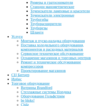
Римеры и гратосниматели
Станции манометрические
Течеискатели ламповые и красители
Течеискатели электронные
Трубогибы
Труборасширители
Труборезы
Шланги
Услуги
Монтаж и пуско-наладка оборудования
Поставка холодильного оборудования,
компонентов и расходных материалов
Сервисное техническое обслуживание
Оснащение магазинов и торговых центров
Ремонт и техническое обслуживание
компрессоров
Проектирование магазинов
СЦ Битцер
Ирбис
Торговое оборудование
Витрины Brandford
Стеллажные системы Нордика
Оборудование Гольфстрим
be bloks!
Chilz