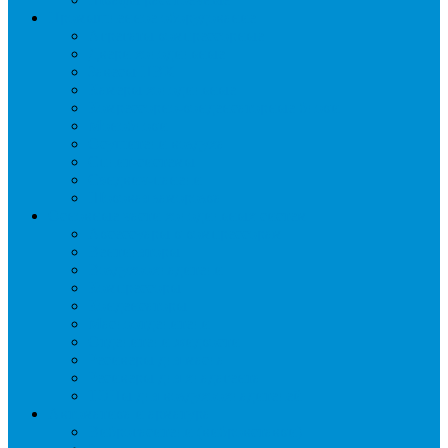
Промышленное оборудование
Агрегаты компрессорные
Двери холодильные
Завесы ПВХ
Камеры холодильные
Комрессорно-конденсаторные блоки
Моноблоки
Осушители воздуха
Сплит-системы
Сэндвич-панели
Шоковая заморозка
Основные части холодильных систем
Аксессуары к компрессорам
Вентиляторы
Воздухоохладители
Компрессоры
Конденсаторы
Маслоотделители
Отделители жидкости
Ресиверы для масла
Ресиверы для хладагента
ТЭНы для воздухоохладителей
Автоматика и арматура
Виброгасители (вибровставки)