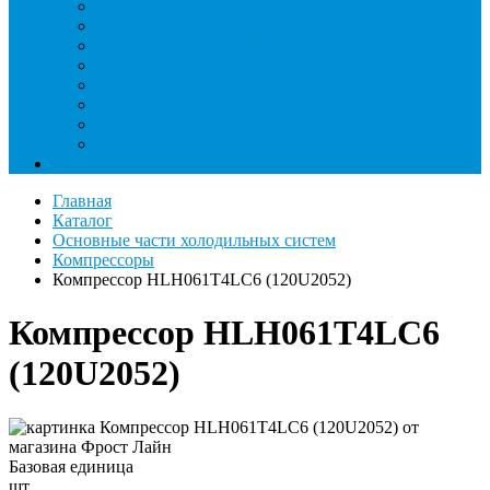
Римеры и гратосниматели
Станции манометрические
Течеискатели ламповые и красители
Течеискатели электронные
Трубогибы
Труборасширители
Труборезы
Шланги
Еще
Главная
Каталог
Основные части холодильных систем
Компрессоры
Компрессор HLH061T4LC6 (120U2052)
Компрессор HLH061T4LC6
(120U2052)
Базовая единица
шт