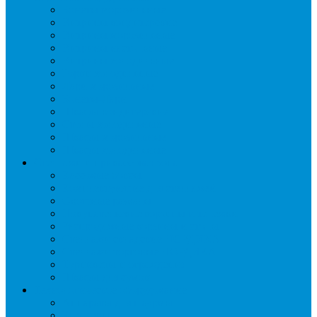
Бонеты морозильные
Витрины кондитерские
Витрины морозильные
Витрины настольные
Витрины холодильные
Горки холодильные
Лари морозильные
Бонеты-Лари
Шкафы кондитерские
Столы холодильные
Шкафы морозильные
Шкафы холодильные
Стеллажи и прикассовая зона
Кассовые боксы
Комплектующие для стеллажей
Овощные развалы
Покупательские корзины и тележки
Распродажные корзины и столы
Стеллажи складские НОРДИКА
Стеллажи торговые НОРДИКА
Турникеты и ограждения
Шкафы для сумок
Технологическое оборудование
Аппараты для шаурмы
Блендеры