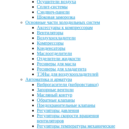
Осушители воздуха
Сплит-системы
Сэндвич-панели
Шоковая заморозка
Основные части холодильных систем
Аксессуары к компрессорам
Вентиляторы
Воздухоохладители
Компрессоры
Конденсаторы
Маслоотделители
Отделители жидкости
Ресиверы для масла
Ресиверы для хладагента
ТЭНы для воздухоохладителей
Автоматика и арматура
Виброгасители (вибровставки)
Запорные вентили
Масляный контур
Обратные клапаны
Предохранительные клапаны
Регуляторы давления
Регуляторы скорости вращения
вентиляторов
Регуляторы температуры механические