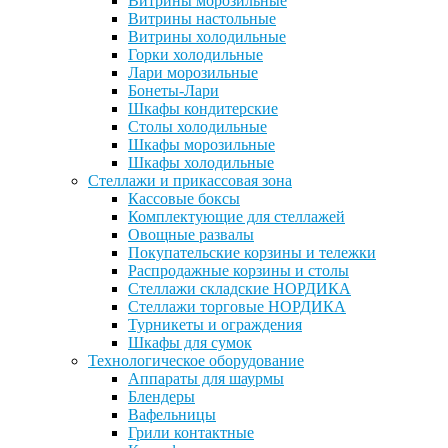
Витрины морозильные
Витрины настольные
Витрины холодильные
Горки холодильные
Лари морозильные
Бонеты-Лари
Шкафы кондитерские
Столы холодильные
Шкафы морозильные
Шкафы холодильные
Стеллажи и прикассовая зона
Кассовые боксы
Комплектующие для стеллажей
Овощные развалы
Покупательские корзины и тележки
Распродажные корзины и столы
Стеллажи складские НОРДИКА
Стеллажи торговые НОРДИКА
Турникеты и ограждения
Шкафы для сумок
Технологическое оборудование
Аппараты для шаурмы
Блендеры
Вафельницы
Грили контактные