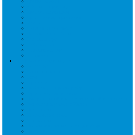
Дренаж, помпы
Кабельная продукция
Крепежные системы
Кронштейны, ограждения
Масло
Материалы для пайки
Нагреватели и ТЭНы
Теплоизоляция
Труба медная
Фитинги медные
Хладагент
Инструмент холодильщика
Вальцовки
Вентили и муфты
Весы
Герметики
Гребенки для правки ребер
Зеркала инспекционные
Измерительный и вспомогательный инструмент
Индикаторы утечки и Химия
Инжекторы
Ключи вентильные
Манометры
Насосы вакуумные и станции сбора
Паячные посты и огнезащита