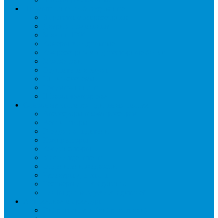
Промышленное оборудование
Агрегаты компрессорные
Двери холодильные
Завесы ПВХ
Камеры холодильные
Комрессорно-конденсаторные блоки
Моноблоки
Осушители воздуха
Сплит-системы
Сэндвич-панели
Шоковая заморозка
Основные части холодильных систем
Аксессуары к компрессорам
Вентиляторы
Воздухоохладители
Компрессоры
Конденсаторы
Маслоотделители
Отделители жидкости
Ресиверы для масла
Ресиверы для хладагента
ТЭНы для воздухоохладителей
Автоматика и арматура
Виброгасители (вибровставки)