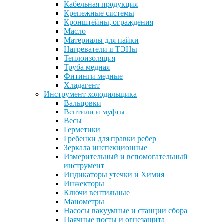
Кабельная продукция
Крепежные системы
Кронштейны, ограждения
Масло
Материалы для пайки
Нагреватели и ТЭНы
Теплоизоляция
Труба медная
Фитинги медные
Хладагент
Инструмент холодильщика
Вальцовки
Вентили и муфты
Весы
Герметики
Гребенки для правки ребер
Зеркала инспекционные
Измерительный и вспомогательный
инструмент
Индикаторы утечки и Химия
Инжекторы
Ключи вентильные
Манометры
Насосы вакуумные и станции сбора
Паячные посты и огнезащита