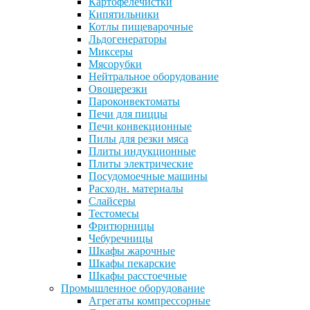
Картофелечистки
Кипятильники
Котлы пищеварочные
Льдогенераторы
Миксеры
Мясорубки
Нейтральное оборудование
Овощерезки
Пароконвектоматы
Печи для пиццы
Печи конвекционные
Пилы для резки мяса
Плиты индукционные
Плиты электрические
Посудомоечные машины
Расходн. материалы
Слайсеры
Тестомесы
Фритюрницы
Чебуречницы
Шкафы жарочные
Шкафы пекарские
Шкафы расстоечные
Промышленное оборудование
Агрегаты компрессорные