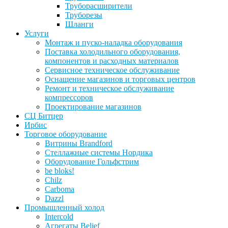
Труборасширители
Труборезы
Шланги
Услуги
Монтаж и пуско-наладка оборудования
Поставка холодильного оборудования,
компонентов и расходных материалов
Сервисное техническое обслуживание
Оснащение магазинов и торговых центров
Ремонт и техническое обслуживание
компрессоров
Проектирование магазинов
СЦ Битцер
Ирбис
Торговое оборудование
Витрины Brandford
Стеллажные системы Нордика
Оборудование Гольфстрим
be bloks!
Chilz
Carboma
Dazzl
Промышленный холод
Intercold
Агрегаты Belief