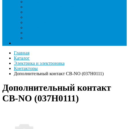
Римеры и гратосниматели
Станции манометрические
Течеискатели ламповые и красители
Течеискатели электронные
Трубогибы
Труборасширители
Труборезы
Шланги
Еще
Главная
Каталог
Электрика и электроника
Контакторы
Дополнительный контакт CB-NО (037Н0111)
Дополнительный контакт
CB-NО (037Н0111)