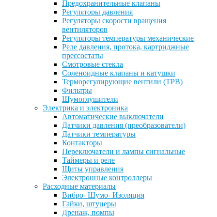
Предохранительные клапаны
Регуляторы давления
Регуляторы скорости вращения
вентиляторов
Регуляторы температуры механические
Реле давления, протока, картриджные
прессостаты
Смотровые стекла
Соленоидные клапаны и катушки
Терморегулирующие вентили (ТРВ)
Фильтры
Шумоглушители
Электрика и электроника
Автоматические выключатели
Датчики давления (преобразователи)
Датчики температуры
Контакторы
Переключатели и лампы сигнальные
Таймеры и реле
Щиты управления
Электронные контроллеры
Расходные материалы
Вибро- Шумо- Изоляция
Гайки, штуцеры
Дренаж, помпы