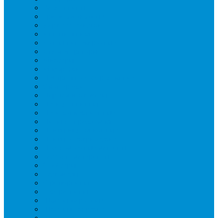
Вафельницы
Грили контактные
Картофелечистки
Кипятильники
Котлы пищеварочные
Льдогенераторы
Миксеры
Мясорубки
Нейтральное оборудование
Овощерезки
Пароконвектоматы
Печи для пиццы
Печи конвекционные
Пилы для резки мяса
Плиты индукционные
Плиты электрические
Посудомоечные машины
Расходн. материалы
Слайсеры
Тестомесы
Фритюрницы
Чебуречницы
Шкафы жарочные
Шкафы пекарские
Шкафы расстоечные