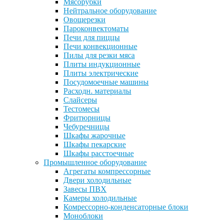
Мясорубки
Нейтральное оборудование
Овощерезки
Пароконвектоматы
Печи для пиццы
Печи конвекционные
Пилы для резки мяса
Плиты индукционные
Плиты электрические
Посудомоечные машины
Расходн. материалы
Слайсеры
Тестомесы
Фритюрницы
Чебуречницы
Шкафы жарочные
Шкафы пекарские
Шкафы расстоечные
Промышленное оборудование
Агрегаты компрессорные
Двери холодильные
Завесы ПВХ
Камеры холодильные
Комрессорно-конденсаторные блоки
Моноблоки