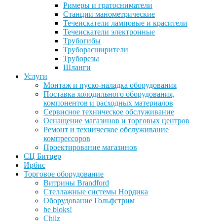
Римеры и гратосниматели
Станции манометрические
Течеискатели ламповые и красители
Течеискатели электронные
Трубогибы
Труборасширители
Труборезы
Шланги
Услуги
Монтаж и пуско-наладка оборудования
Поставка холодильного оборудования,
компонентов и расходных материалов
Сервисное техническое обслуживание
Оснащение магазинов и торговых центров
Ремонт и техническое обслуживание
компрессоров
Проектирование магазинов
СЦ Битцер
Ирбис
Торговое оборудование
Витрины Brandford
Стеллажные системы Нордика
Оборудование Гольфстрим
be bloks!
Chilz