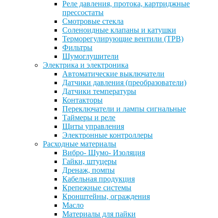
Реле давления, протока, картриджные
прессостаты
Смотровые стекла
Соленоидные клапаны и катушки
Терморегулирующие вентили (ТРВ)
Фильтры
Шумоглушители
Электрика и электроника
Автоматические выключатели
Датчики давления (преобразователи)
Датчики температуры
Контакторы
Переключатели и лампы сигнальные
Таймеры и реле
Щиты управления
Электронные контроллеры
Расходные материалы
Вибро- Шумо- Изоляция
Гайки, штуцеры
Дренаж, помпы
Кабельная продукция
Крепежные системы
Кронштейны, ограждения
Масло
Материалы для пайки