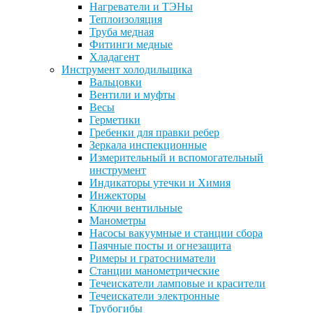
Нагреватели и ТЭНы
Теплоизоляция
Труба медная
Фитинги медные
Хладагент
Инструмент холодильщика
Вальцовки
Вентили и муфты
Весы
Герметики
Гребенки для правки ребер
Зеркала инспекционные
Измерительный и вспомогательный
инструмент
Индикаторы утечки и Химия
Инжекторы
Ключи вентильные
Манометры
Насосы вакуумные и станции сбора
Паячные посты и огнезащита
Римеры и гратосниматели
Станции манометрические
Течеискатели ламповые и красители
Течеискатели электронные
Трубогибы