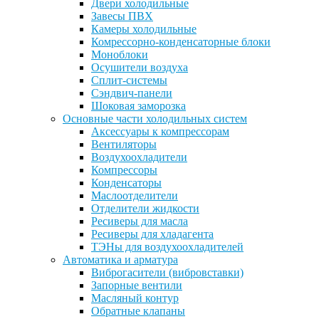
Двери холодильные
Завесы ПВХ
Камеры холодильные
Комрессорно-конденсаторные блоки
Моноблоки
Осушители воздуха
Сплит-системы
Сэндвич-панели
Шоковая заморозка
Основные части холодильных систем
Аксессуары к компрессорам
Вентиляторы
Воздухоохладители
Компрессоры
Конденсаторы
Маслоотделители
Отделители жидкости
Ресиверы для масла
Ресиверы для хладагента
ТЭНы для воздухоохладителей
Автоматика и арматура
Виброгасители (вибровставки)
Запорные вентили
Масляный контур
Обратные клапаны