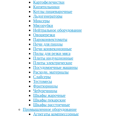
Картофелечистки
Кипятильники
Котлы пищеварочные
Льдогенераторы
Миксеры
Мясорубки
Нейтральное оборудование
Овощерезки
Пароконвектоматы
Печи для пиццы
Печи конвекционные
Пилы для резки мяса
Плиты индукционные
Плиты электрические
Посудомоечные машины
Расходн. материалы
Слайсеры
Тестомесы
Фритюрницы
Чебуречницы
Шкафы жарочные
Шкафы пекарские
Шкафы расстоечные
Промышленное оборудование
Агрегаты компрессорные