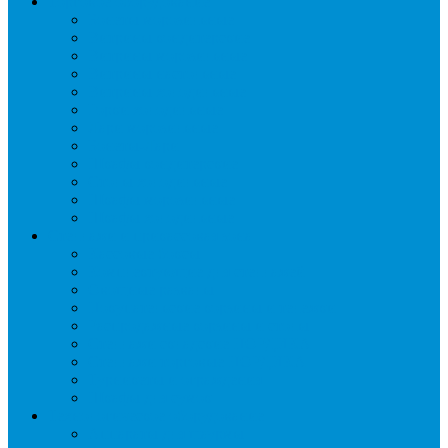
Торговое оборудование
Бонеты морозильные
Витрины кондитерские
Витрины морозильные
Витрины настольные
Витрины холодильные
Горки холодильные
Лари морозильные
Бонеты-Лари
Шкафы кондитерские
Столы холодильные
Шкафы морозильные
Шкафы холодильные
Стеллажи и прикассовая зона
Кассовые боксы
Комплектующие для стеллажей
Овощные развалы
Покупательские корзины и тележки
Распродажные корзины и столы
Стеллажи складские НОРДИКА
Стеллажи торговые НОРДИКА
Турникеты и ограждения
Шкафы для сумок
Технологическое оборудование
Аппараты для шаурмы