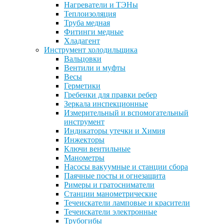
Нагреватели и ТЭНы
Теплоизоляция
Труба медная
Фитинги медные
Хладагент
Инструмент холодильщика
Вальцовки
Вентили и муфты
Весы
Герметики
Гребенки для правки ребер
Зеркала инспекционные
Измерительный и вспомогательный
инструмент
Индикаторы утечки и Химия
Инжекторы
Ключи вентильные
Манометры
Насосы вакуумные и станции сбора
Паячные посты и огнезащита
Римеры и гратосниматели
Станции манометрические
Течеискатели ламповые и красители
Течеискатели электронные
Трубогибы