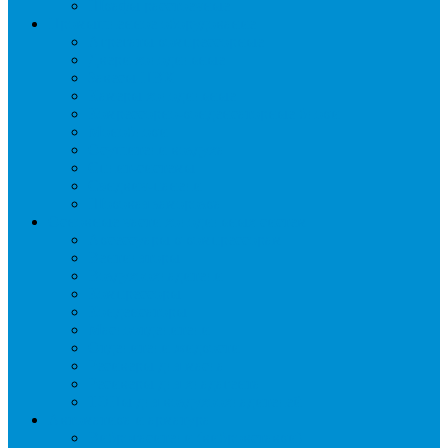
Шкафы расстоечные
Промышленное оборудование
Агрегаты компрессорные
Двери холодильные
Завесы ПВХ
Камеры холодильные
Комрессорно-конденсаторные блоки
Моноблоки
Осушители воздуха
Сплит-системы
Сэндвич-панели
Шоковая заморозка
Основные части холодильных систем
Аксессуары к компрессорам
Вентиляторы
Воздухоохладители
Компрессоры
Конденсаторы
Маслоотделители
Отделители жидкости
Ресиверы для масла
Ресиверы для хладагента
ТЭНы для воздухоохладителей
Автоматика и арматура
Виброгасители (вибровставки)