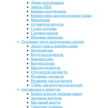
Двери холодильные
Завесы ПВХ
Камеры холодильные
Комрессорно-конденсаторные блоки
Моноблоки
Осушители воздуха
Сплит-системы
Сэндвич-панели
Шоковая заморозка
Основные части холодильных систем
Аксессуары к компрессорам
Вентиляторы
Воздухоохладители
Компрессоры
Конденсаторы
Маслоотделители
Отделители жидкости
Ресиверы для масла
Ресиверы для хладагента
ТЭНы для воздухоохладителей
Автоматика и арматура
Виброгасители (вибровставки)
Запорные вентили
Масляный контур
Обратные клапаны