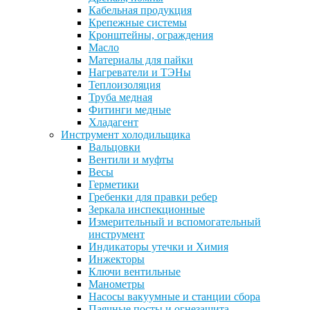
Кабельная продукция
Крепежные системы
Кронштейны, ограждения
Масло
Материалы для пайки
Нагреватели и ТЭНы
Теплоизоляция
Труба медная
Фитинги медные
Хладагент
Инструмент холодильщика
Вальцовки
Вентили и муфты
Весы
Герметики
Гребенки для правки ребер
Зеркала инспекционные
Измерительный и вспомогательный
инструмент
Индикаторы утечки и Химия
Инжекторы
Ключи вентильные
Манометры
Насосы вакуумные и станции сбора
Паячные посты и огнезащита