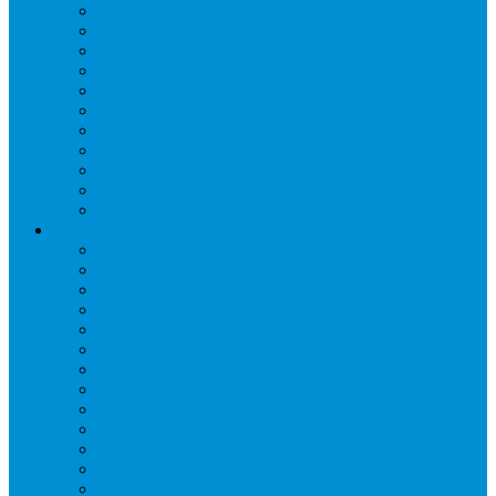
Дренаж, помпы
Кабельная продукция
Крепежные системы
Кронштейны, ограждения
Масло
Материалы для пайки
Нагреватели и ТЭНы
Теплоизоляция
Труба медная
Фитинги медные
Хладагент
Инструмент холодильщика
Вальцовки
Вентили и муфты
Весы
Герметики
Гребенки для правки ребер
Зеркала инспекционные
Измерительный и вспомогательный инструмент
Индикаторы утечки и Химия
Инжекторы
Ключи вентильные
Манометры
Насосы вакуумные и станции сбора
Паячные посты и огнезащита