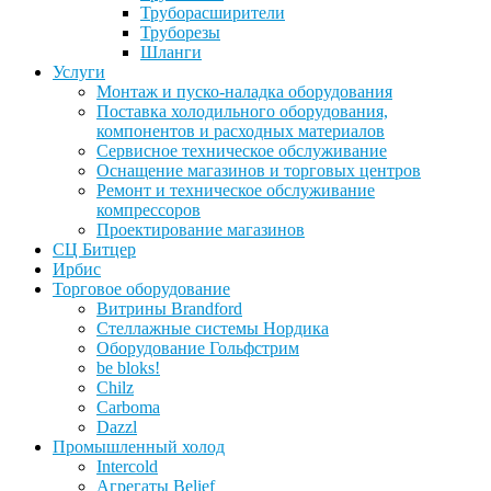
Труборасширители
Труборезы
Шланги
Услуги
Монтаж и пуско-наладка оборудования
Поставка холодильного оборудования,
компонентов и расходных материалов
Сервисное техническое обслуживание
Оснащение магазинов и торговых центров
Ремонт и техническое обслуживание
компрессоров
Проектирование магазинов
СЦ Битцер
Ирбис
Торговое оборудование
Витрины Brandford
Стеллажные системы Нордика
Оборудование Гольфстрим
be bloks!
Chilz
Carboma
Dazzl
Промышленный холод
Intercold
Агрегаты Belief