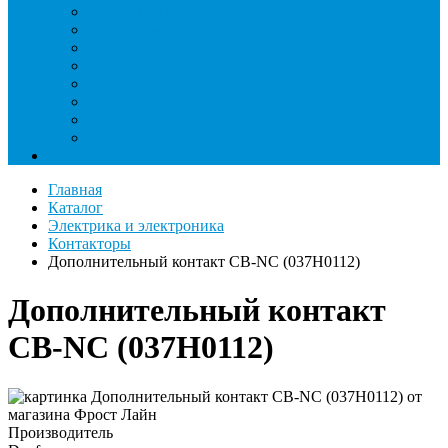
Римеры и гратосниматели
Станции манометрические
Течеискатели ламповые и красители
Течеискатели электронные
Трубогибы
Труборасширители
Труборезы
Шланги
Еще
Главная
Каталог
Электрика и электроника
Контакторы
Дополнительный контакт CB-NC (037Н0112)
Дополнительный контакт
CB-NC (037Н0112)
Производитель