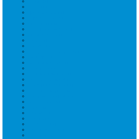
Блендеры
Вафельницы
Грили контактные
Картофелечистки
Кипятильники
Котлы пищеварочные
Льдогенераторы
Миксеры
Мясорубки
Нейтральное оборудование
Овощерезки
Пароконвектоматы
Печи для пиццы
Печи конвекционные
Пилы для резки мяса
Плиты индукционные
Плиты электрические
Посудомоечные машины
Расходн. материалы
Слайсеры
Тестомесы
Фритюрницы
Чебуречницы
Шкафы жарочные
Шкафы пекарские