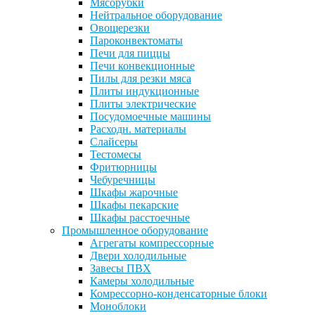
Мясорубки
Нейтральное оборудование
Овощерезки
Пароконвектоматы
Печи для пиццы
Печи конвекционные
Пилы для резки мяса
Плиты индукционные
Плиты электрические
Посудомоечные машины
Расходн. материалы
Слайсеры
Тестомесы
Фритюрницы
Чебуречницы
Шкафы жарочные
Шкафы пекарские
Шкафы расстоечные
Промышленное оборудование
Агрегаты компрессорные
Двери холодильные
Завесы ПВХ
Камеры холодильные
Комрессорно-конденсаторные блоки
Моноблоки