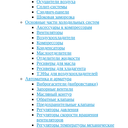
Осушители воздуха
Сплит-системы
Сэндвич-панели
Шоковая заморозка
Основные части холодильных систем
Аксессуары к компрессорам
Вентиляторы
Воздухоохладители
Компрессоры
Конденсаторы
Маслоотделители
Отделители жидкости
Ресиверы для масла
Ресиверы для хладагента
ТЭНы для воздухоохладителей
Автоматика и арматура
Виброгасители (вибровставки)
Запорные вентили
Масляный контур
Обратные клапаны
Предохранительные клапаны
Регуляторы давления
Регуляторы скорости вращения
вентиляторов
Регуляторы температуры механические