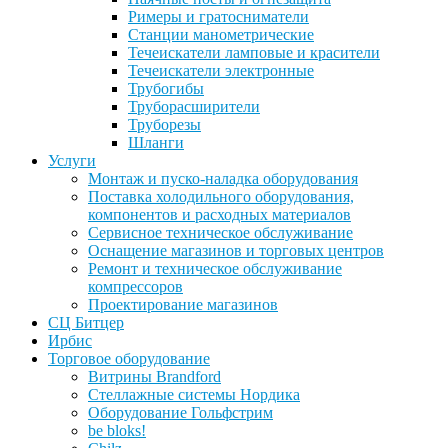
Римеры и гратосниматели
Станции манометрические
Течеискатели ламповые и красители
Течеискатели электронные
Трубогибы
Труборасширители
Труборезы
Шланги
Услуги
Монтаж и пуско-наладка оборудования
Поставка холодильного оборудования,
компонентов и расходных материалов
Сервисное техническое обслуживание
Оснащение магазинов и торговых центров
Ремонт и техническое обслуживание
компрессоров
Проектирование магазинов
СЦ Битцер
Ирбис
Торговое оборудование
Витрины Brandford
Стеллажные системы Нордика
Оборудование Гольфстрим
be bloks!