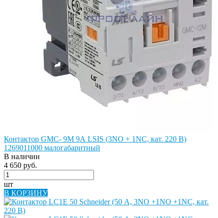
Контактор GMC- 9M 9А LSIS (3NO + 1NC, кат. 220 В)
1269011000 малогабаритный
В наличии
4 650 руб.
шт
В КОРЗИНУ