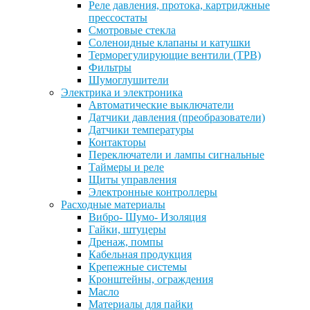
Реле давления, протока, картриджные
прессостаты
Смотровые стекла
Соленоидные клапаны и катушки
Терморегулирующие вентили (ТРВ)
Фильтры
Шумоглушители
Электрика и электроника
Автоматические выключатели
Датчики давления (преобразователи)
Датчики температуры
Контакторы
Переключатели и лампы сигнальные
Таймеры и реле
Щиты управления
Электронные контроллеры
Расходные материалы
Вибро- Шумо- Изоляция
Гайки, штуцеры
Дренаж, помпы
Кабельная продукция
Крепежные системы
Кронштейны, ограждения
Масло
Материалы для пайки