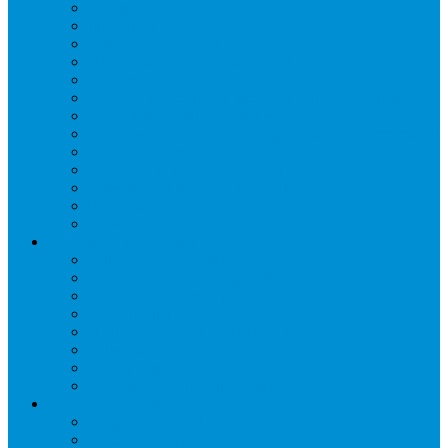
Запорные вентили
Масляный контур
Обратные клапаны
Предохранительные клапаны
Регуляторы давления
Регуляторы скорости вращения вентиляторов
Регуляторы температуры механические
Реле давления, протока, картриджные прессостаты
Смотровые стекла
Соленоидные клапаны и катушки
Терморегулирующие вентили (ТРВ)
Фильтры
Шумоглушители
Электрика и электроника
Автоматические выключатели
Датчики давления (преобразователи)
Датчики температуры
Контакторы
Переключатели и лампы сигнальные
Таймеры и реле
Щиты управления
Электронные контроллеры
Расходные материалы
Вибро- Шумо- Изоляция
Гайки, штуцеры