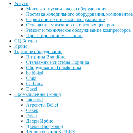
Услуги
Монтаж и пуско-наладка оборудования
Поставка холодильного оборудования, компонентов
Сервисное техническое обслуживание
Оснащение магазинов и торговых центров
Ремонт и техническое обслуживание компрессоров
Проектирование магазинов
СЦ Битцер
Ирбис
Торговое оборудование
Витрины Brandford
Стеллажные системы Нордика
Оборудование Гольфстрим
be bloks!
Chilz
Carboma
Dazzl
Промышленный холод
Intercold
Агрегаты Belief
Север
Polair
Двери Ирбис
Двери Профхолод
Теплоизоляция K-FLEX