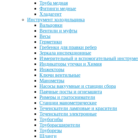
Труба медная
Фитинги медные
Хладагент
Инструмент холодильщика
Вальцовки
Вентили и муфты
Весы
Герметики
Гребенки для правки ребер
Зеркала инспекционные
Измерительный и вспомогательный инструме
Индикаторы утечки и Химия
Инжекторы
Ключи вентильные
Манометры
Насосы вакуумные и станции сбора
Паячные посты и огнезащита
Римеры и гратосниматели
Станции манометрические
Течеискатели ламповые и красители
Течеискатели электронные
Трубогибы
Труборасширители
Труборезы
Шланги