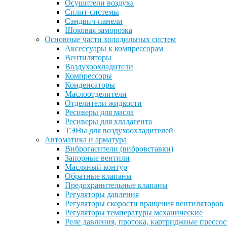
Осушители воздуха
Сплит-системы
Сэндвич-панели
Шоковая заморозка
Основные части холодильных систем
Аксессуары к компрессорам
Вентиляторы
Воздухоохладители
Компрессоры
Конденсаторы
Маслоотделители
Отделители жидкости
Ресиверы для масла
Ресиверы для хладагента
ТЭНы для воздухоохладителей
Автоматика и арматура
Виброгасители (вибровставки)
Запорные вентили
Масляный контур
Обратные клапаны
Предохранительные клапаны
Регуляторы давления
Регуляторы скорости вращения вентиляторов
Регуляторы температуры механические
Реле давления, протока, картриджные прессо