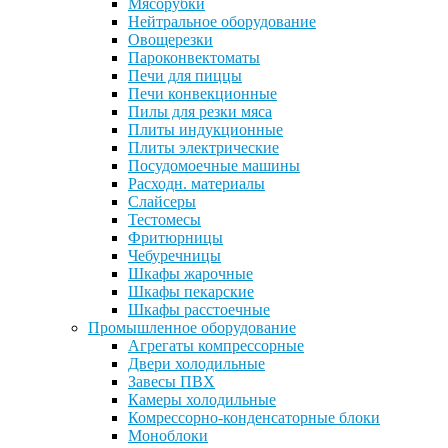
Мясорубки
Нейтральное оборудование
Овощерезки
Пароконвектоматы
Печи для пиццы
Печи конвекционные
Пилы для резки мяса
Плиты индукционные
Плиты электрические
Посудомоечные машины
Расходн. материалы
Слайсеры
Тестомесы
Фритюрницы
Чебуречницы
Шкафы жарочные
Шкафы пекарские
Шкафы расстоечные
Промышленное оборудование
Агрегаты компрессорные
Двери холодильные
Завесы ПВХ
Камеры холодильные
Комрессорно-конденсаторные блоки
Моноблоки