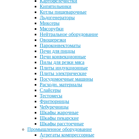
Картофелечистки
Кипятильники
Котлы пищеварочные
Льдогенераторы
Миксеры
Мясорубки
Нейтральное оборудование
Овощерезки
Пароконвектоматы
Печи для пиццы
Печи конвекционные
Пилы для резки мяса
Плиты индукционные
Плиты электрические
Посудомоечные машины
Расходн. материалы
Слайсеры
Тестомесы
Фритюрницы
Чебуречницы
Шкафы жарочные
Шкафы пекарские
Шкафы расстоечные
Промышленное оборудование
Агрегаты компрессорные