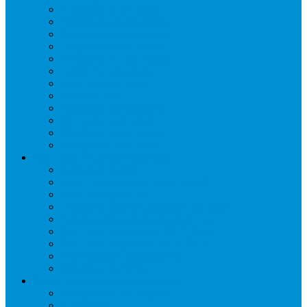
Бонеты морозильные
Витрины кондитерские
Витрины морозильные
Витрины настольные
Витрины холодильные
Горки холодильные
Лари морозильные
Бонеты-Лари
Шкафы кондитерские
Столы холодильные
Шкафы морозильные
Шкафы холодильные
Стеллажи и прикассовая зона
Кассовые боксы
Комплектующие для стеллажей
Овощные развалы
Покупательские корзины и тележки
Распродажные корзины и столы
Стеллажи складские НОРДИКА
Стеллажи торговые НОРДИКА
Турникеты и ограждения
Шкафы для сумок
Технологическое оборудование
Аппараты для шаурмы
Блендеры