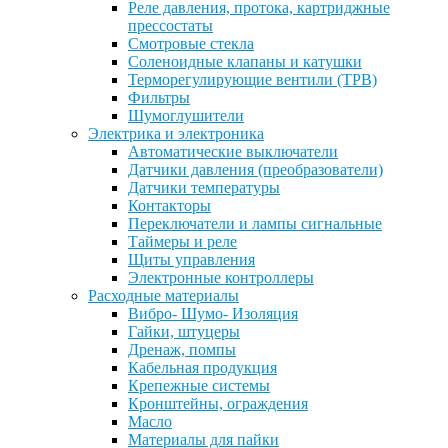
Реле давления, протока, картриджные
прессостаты
Смотровые стекла
Соленоидные клапаны и катушки
Терморегулирующие вентили (ТРВ)
Фильтры
Шумоглушители
Электрика и электроника
Автоматические выключатели
Датчики давления (преобразователи)
Датчики температуры
Контакторы
Переключатели и лампы сигнальные
Таймеры и реле
Щиты управления
Электронные контроллеры
Расходные материалы
Вибро- Шумо- Изоляция
Гайки, штуцеры
Дренаж, помпы
Кабельная продукция
Крепежные системы
Кронштейны, ограждения
Масло
Материалы для пайки