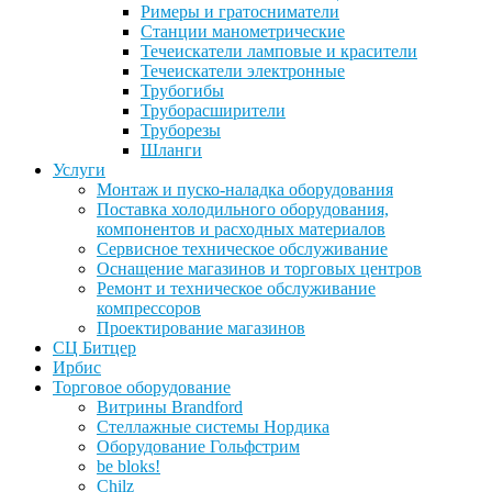
Римеры и гратосниматели
Станции манометрические
Течеискатели ламповые и красители
Течеискатели электронные
Трубогибы
Труборасширители
Труборезы
Шланги
Услуги
Монтаж и пуско-наладка оборудования
Поставка холодильного оборудования,
компонентов и расходных материалов
Сервисное техническое обслуживание
Оснащение магазинов и торговых центров
Ремонт и техническое обслуживание
компрессоров
Проектирование магазинов
СЦ Битцер
Ирбис
Торговое оборудование
Витрины Brandford
Стеллажные системы Нордика
Оборудование Гольфстрим
be bloks!
Chilz