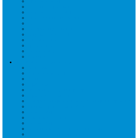
Дренаж, помпы
Кабельная продукция
Крепежные системы
Кронштейны, ограждения
Масло
Материалы для пайки
Нагреватели и ТЭНы
Теплоизоляция
Труба медная
Фитинги медные
Хладагент
Инструмент холодильщика
Вальцовки
Вентили и муфты
Весы
Герметики
Гребенки для правки ребер
Зеркала инспекционные
Измерительный и вспомогательный инструмент
Индикаторы утечки и Химия
Инжекторы
Ключи вентильные
Манометры
Насосы вакуумные и станции сбора
Паячные посты и огнезащита