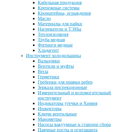
Кабельная продукция
Крепежные системы
Кронштейны, ограждения
Масло
Материалы для пайки
Нагреватели и ТЭНы
Теплоизоляция
Труба медная
Фитинги медные
Хладагент
Инструмент холодильщика
Вальцовки
Вентили и муфты
Весы
Герметики
Гребенки для правки ребер
Зеркала инспекционные
Измерительный и вспомогательный
инструмент
Индикаторы утечки и Химия
Инжекторы
Ключи вентильные
Манометры
Насосы вакуумные и станции сбора
Паячные посты и огнезащита