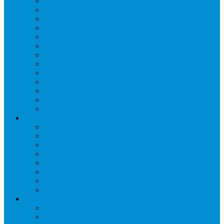
Запорные вентили
Масляный контур
Обратные клапаны
Предохранительные клапаны
Регуляторы давления
Регуляторы скорости вращения вентиляторов
Регуляторы температуры механические
Реле давления, протока, картриджные прессостаты
Смотровые стекла
Соленоидные клапаны и катушки
Терморегулирующие вентили (ТРВ)
Фильтры
Шумоглушители
Электрика и электроника
Автоматические выключатели
Датчики давления (преобразователи)
Датчики температуры
Контакторы
Переключатели и лампы сигнальные
Таймеры и реле
Щиты управления
Электронные контроллеры
Расходные материалы
Вибро- Шумо- Изоляция
Гайки, штуцеры