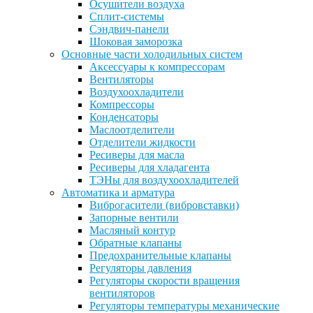
Осушители воздуха
Сплит-системы
Сэндвич-панели
Шоковая заморозка
Основные части холодильных систем
Аксессуары к компрессорам
Вентиляторы
Воздухоохладители
Компрессоры
Конденсаторы
Маслоотделители
Отделители жидкости
Ресиверы для масла
Ресиверы для хладагента
ТЭНы для воздухоохладителей
Автоматика и арматура
Виброгасители (вибровставки)
Запорные вентили
Масляный контур
Обратные клапаны
Предохранительные клапаны
Регуляторы давления
Регуляторы скорости вращения
вентиляторов
Регуляторы температуры механические