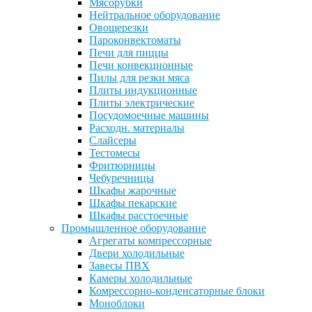
Мясорубки
Нейтральное оборудование
Овощерезки
Пароконвектоматы
Печи для пиццы
Печи конвекционные
Пилы для резки мяса
Плиты индукционные
Плиты электрические
Посудомоечные машины
Расходн. материалы
Слайсеры
Тестомесы
Фритюрницы
Чебуречницы
Шкафы жарочные
Шкафы пекарские
Шкафы расстоечные
Промышленное оборудование
Агрегаты компрессорные
Двери холодильные
Завесы ПВХ
Камеры холодильные
Комрессорно-конденсаторные блоки
Моноблоки