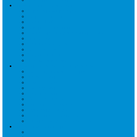
Промышленное оборудование
Агрегаты компрессорные
Двери холодильные
Завесы ПВХ
Камеры холодильные
Комрессорно-конденсаторные блоки
Моноблоки
Осушители воздуха
Сплит-системы
Сэндвич-панели
Шоковая заморозка
Основные части холодильных систем
Аксессуары к компрессорам
Вентиляторы
Воздухоохладители
Компрессоры
Конденсаторы
Маслоотделители
Отделители жидкости
Ресиверы для масла
Ресиверы для хладагента
ТЭНы для воздухоохладителей
Автоматика и арматура
Виброгасители (вибровставки)