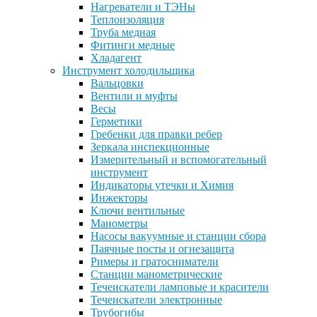
Нагреватели и ТЭНы
Теплоизоляция
Труба медная
Фитинги медные
Хладагент
Инструмент холодильщика
Вальцовки
Вентили и муфты
Весы
Герметики
Гребенки для правки ребер
Зеркала инспекционные
Измерительный и вспомогательный
инструмент
Индикаторы утечки и Химия
Инжекторы
Ключи вентильные
Манометры
Насосы вакуумные и станции сбора
Паячные посты и огнезащита
Римеры и гратосниматели
Станции манометрические
Течеискатели ламповые и красители
Течеискатели электронные
Трубогибы