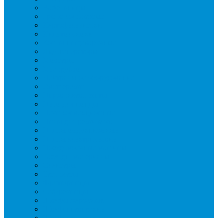
Вафельницы
Грили контактные
Картофелечистки
Кипятильники
Котлы пищеварочные
Льдогенераторы
Миксеры
Мясорубки
Нейтральное оборудование
Овощерезки
Пароконвектоматы
Печи для пиццы
Печи конвекционные
Пилы для резки мяса
Плиты индукционные
Плиты электрические
Посудомоечные машины
Расходн. материалы
Слайсеры
Тестомесы
Фритюрницы
Чебуречницы
Шкафы жарочные
Шкафы пекарские
Шкафы расстоечные