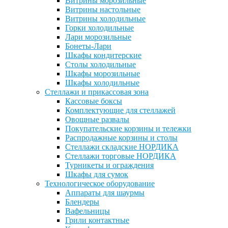
Витрины морозильные
Витрины настольные
Витрины холодильные
Горки холодильные
Лари морозильные
Бонеты-Лари
Шкафы кондитерские
Столы холодильные
Шкафы морозильные
Шкафы холодильные
Стеллажи и прикассовая зона
Кассовые боксы
Комплектующие для стеллажей
Овощные развалы
Покупательские корзины и тележки
Распродажные корзины и столы
Стеллажи складские НОРДИКА
Стеллажи торговые НОРДИКА
Турникеты и ограждения
Шкафы для сумок
Технологическое оборудование
Аппараты для шаурмы
Блендеры
Вафельницы
Грили контактные