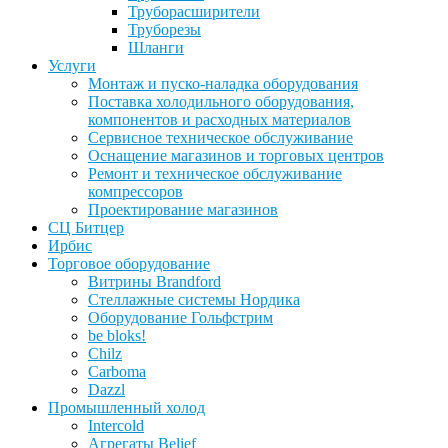
Труборасширители
Труборезы
Шланги
Услуги
Монтаж и пуско-наладка оборудования
Поставка холодильного оборудования,
компонентов и расходных материалов
Сервисное техническое обслуживание
Оснащение магазинов и торговых центров
Ремонт и техническое обслуживание
компрессоров
Проектирование магазинов
СЦ Битцер
Ирбис
Торговое оборудование
Витрины Brandford
Стеллажные системы Нордика
Оборудование Гольфстрим
be bloks!
Chilz
Carboma
Dazzl
Промышленный холод
Intercold
Агрегаты Belief