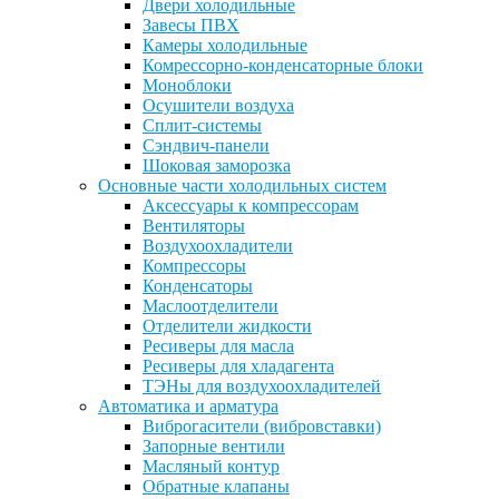
Двери холодильные
Завесы ПВХ
Камеры холодильные
Комрессорно-конденсаторные блоки
Моноблоки
Осушители воздуха
Сплит-системы
Сэндвич-панели
Шоковая заморозка
Основные части холодильных систем
Аксессуары к компрессорам
Вентиляторы
Воздухоохладители
Компрессоры
Конденсаторы
Маслоотделители
Отделители жидкости
Ресиверы для масла
Ресиверы для хладагента
ТЭНы для воздухоохладителей
Автоматика и арматура
Виброгасители (вибровставки)
Запорные вентили
Масляный контур
Обратные клапаны