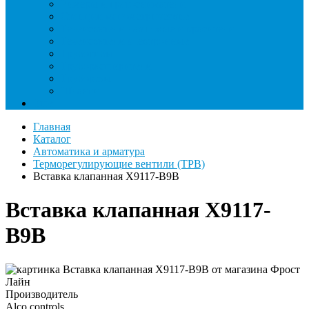
Римеры и гратосниматели
Станции манометрические
Течеискатели ламповые и красители
Течеискатели электронные
Трубогибы
Труборасширители
Труборезы
Шланги
Еще
Главная
Каталог
Автоматика и арматура
Терморегулирующие вентили (ТРВ)
Вставка клапанная X9117-B9B
Вставка клапанная X9117-
B9B
Производитель
Alco controls