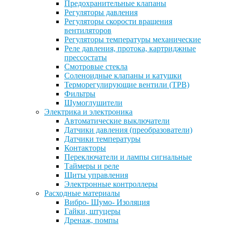
Предохранительные клапаны
Регуляторы давления
Регуляторы скорости вращения
вентиляторов
Регуляторы температуры механические
Реле давления, протока, картриджные
прессостаты
Смотровые стекла
Соленоидные клапаны и катушки
Терморегулирующие вентили (ТРВ)
Фильтры
Шумоглушители
Электрика и электроника
Автоматические выключатели
Датчики давления (преобразователи)
Датчики температуры
Контакторы
Переключатели и лампы сигнальные
Таймеры и реле
Щиты управления
Электронные контроллеры
Расходные материалы
Вибро- Шумо- Изоляция
Гайки, штуцеры
Дренаж, помпы