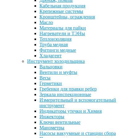
Дренаж, помпы
Кабельная продукция
Крепежные системы
Кронштейны, ограждения
Масло
Материалы для пайки
Нагреватели и ТЭНы
Теплоизоляция
Труба медная
Фитинги медные
Хладагент
Инструмент холодильщика
Вальцовки
Вентили и муфты
Весы
Герметики
Гребенки для правки ребер
Зеркала инспекционные
Измерительный и вспомогательный
инструмент
Индикаторы утечки и Химия
Инжекторы
Ключи вентильные
Манометры
Насосы вакуумные и станции сбора