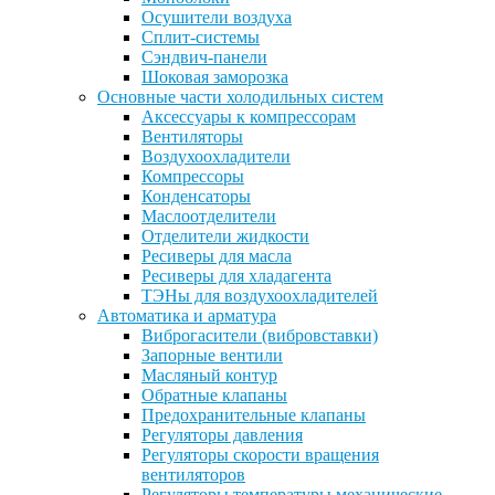
Осушители воздуха
Сплит-системы
Сэндвич-панели
Шоковая заморозка
Основные части холодильных систем
Аксессуары к компрессорам
Вентиляторы
Воздухоохладители
Компрессоры
Конденсаторы
Маслоотделители
Отделители жидкости
Ресиверы для масла
Ресиверы для хладагента
ТЭНы для воздухоохладителей
Автоматика и арматура
Виброгасители (вибровставки)
Запорные вентили
Масляный контур
Обратные клапаны
Предохранительные клапаны
Регуляторы давления
Регуляторы скорости вращения
вентиляторов
Регуляторы температуры механические