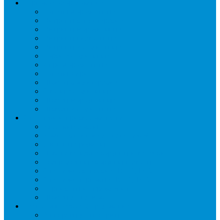
Торговое оборудование
Бонеты морозильные
Витрины кондитерские
Витрины морозильные
Витрины настольные
Витрины холодильные
Горки холодильные
Лари морозильные
Бонеты-Лари
Шкафы кондитерские
Столы холодильные
Шкафы морозильные
Шкафы холодильные
Стеллажи и прикассовая зона
Кассовые боксы
Комплектующие для стеллажей
Овощные развалы
Покупательские корзины и тележки
Распродажные корзины и столы
Стеллажи складские НОРДИКА
Стеллажи торговые НОРДИКА
Турникеты и ограждения
Шкафы для сумок
Технологическое оборудование
Аппараты для шаурмы