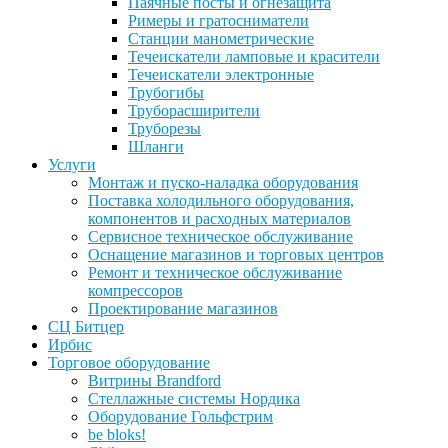
Паячные посты и огнезащита
Римеры и гратосниматели
Станции манометрические
Течеискатели ламповые и красители
Течеискатели электронные
Трубогибы
Труборасширители
Труборезы
Шланги
Услуги
Монтаж и пуско-наладка оборудования
Поставка холодильного оборудования,
компонентов и расходных материалов
Сервисное техническое обслуживание
Оснащение магазинов и торговых центров
Ремонт и техническое обслуживание
компрессоров
Проектирование магазинов
СЦ Битцер
Ирбис
Торговое оборудование
Витрины Brandford
Стеллажные системы Нордика
Оборудование Гольфстрим
be bloks!