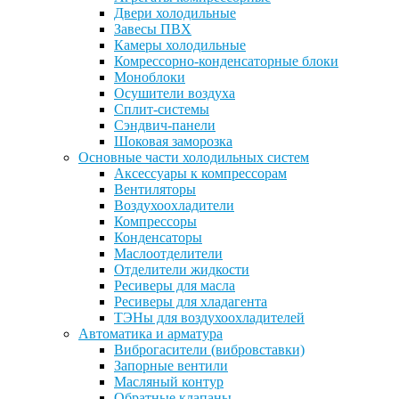
Двери холодильные
Завесы ПВХ
Камеры холодильные
Комрессорно-конденсаторные блоки
Моноблоки
Осушители воздуха
Сплит-системы
Сэндвич-панели
Шоковая заморозка
Основные части холодильных систем
Аксессуары к компрессорам
Вентиляторы
Воздухоохладители
Компрессоры
Конденсаторы
Маслоотделители
Отделители жидкости
Ресиверы для масла
Ресиверы для хладагента
ТЭНы для воздухоохладителей
Автоматика и арматура
Виброгасители (вибровставки)
Запорные вентили
Масляный контур
Обратные клапаны