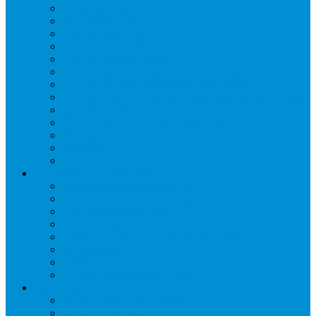
Запорные вентили
Масляный контур
Обратные клапаны
Предохранительные клапаны
Регуляторы давления
Регуляторы скорости вращения вентиляторов
Регуляторы температуры механические
Реле давления, протока, картриджные прессостаты
Смотровые стекла
Соленоидные клапаны и катушки
Терморегулирующие вентили (ТРВ)
Фильтры
Шумоглушители
Электрика и электроника
Автоматические выключатели
Датчики давления (преобразователи)
Датчики температуры
Контакторы
Переключатели и лампы сигнальные
Таймеры и реле
Щиты управления
Электронные контроллеры
Расходные материалы
Вибро- Шумо- Изоляция
Гайки, штуцеры