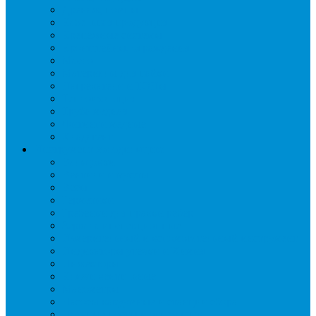
Дренаж, помпы
Кабельная продукция
Крепежные системы
Кронштейны, ограждения
Масло
Материалы для пайки
Нагреватели и ТЭНы
Теплоизоляция
Труба медная
Фитинги медные
Хладагент
Инструмент холодильщика
Вальцовки
Вентили и муфты
Весы
Герметики
Гребенки для правки ребер
Зеркала инспекционные
Измерительный и вспомогательный инструмент
Индикаторы утечки и Химия
Инжекторы
Ключи вентильные
Манометры
Насосы вакуумные и станции сбора
Паячные посты и огнезащита