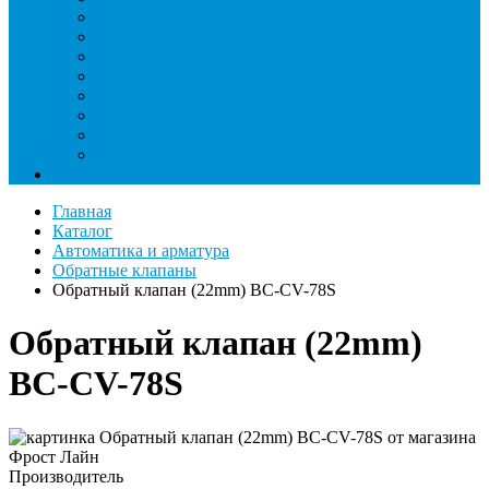
Римеры и гратосниматели
Станции манометрические
Течеискатели ламповые и красители
Течеискатели электронные
Трубогибы
Труборасширители
Труборезы
Шланги
Еще
Главная
Каталог
Автоматика и арматура
Обратные клапаны
Обратный клапан (22mm) BC-CV-78S
Обратный клапан (22mm)
BC-CV-78S
Производитель