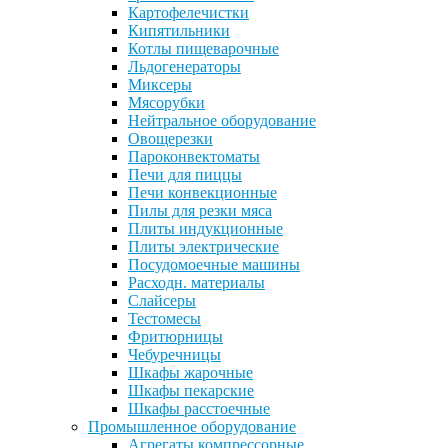
Картофелечистки
Кипятильники
Котлы пищеварочные
Льдогенераторы
Миксеры
Мясорубки
Нейтральное оборудование
Овощерезки
Пароконвектоматы
Печи для пиццы
Печи конвекционные
Пилы для резки мяса
Плиты индукционные
Плиты электрические
Посудомоечные машины
Расходн. материалы
Слайсеры
Тестомесы
Фритюрницы
Чебуречницы
Шкафы жарочные
Шкафы пекарские
Шкафы расстоечные
Промышленное оборудование
Агрегаты компрессорные