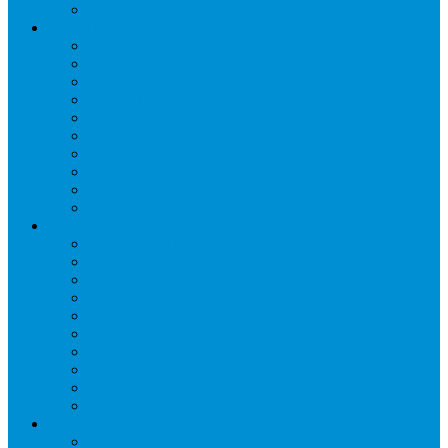
Шкафы расстоечные
Промышленное оборудование
Агрегаты компрессорные
Двери холодильные
Завесы ПВХ
Камеры холодильные
Комрессорно-конденсаторные блоки
Моноблоки
Осушители воздуха
Сплит-системы
Сэндвич-панели
Шоковая заморозка
Основные части холодильных систем
Аксессуары к компрессорам
Вентиляторы
Воздухоохладители
Компрессоры
Конденсаторы
Маслоотделители
Отделители жидкости
Ресиверы для масла
Ресиверы для хладагента
ТЭНы для воздухоохладителей
Автоматика и арматура
Виброгасители (вибровставки)