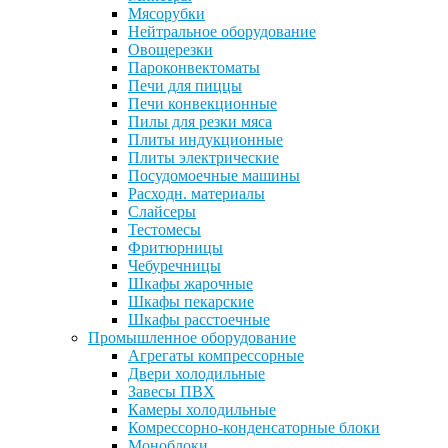
Мясорубки
Нейтральное оборудование
Овощерезки
Пароконвектоматы
Печи для пиццы
Печи конвекционные
Пилы для резки мяса
Плиты индукционные
Плиты электрические
Посудомоечные машины
Расходн. материалы
Слайсеры
Тестомесы
Фритюрницы
Чебуречницы
Шкафы жарочные
Шкафы пекарские
Шкафы расстоечные
Промышленное оборудование
Агрегаты компрессорные
Двери холодильные
Завесы ПВХ
Камеры холодильные
Комрессорно-конденсаторные блоки
Моноблоки