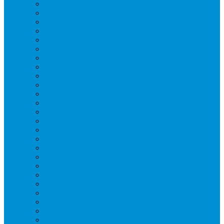
Блендеры
Вафельницы
Грили контактные
Картофелечистки
Кипятильники
Котлы пищеварочные
Льдогенераторы
Миксеры
Мясорубки
Нейтральное оборудование
Овощерезки
Пароконвектоматы
Печи для пиццы
Печи конвекционные
Пилы для резки мяса
Плиты индукционные
Плиты электрические
Посудомоечные машины
Расходн. материалы
Слайсеры
Тестомесы
Фритюрницы
Чебуречницы
Шкафы жарочные
Шкафы пекарские