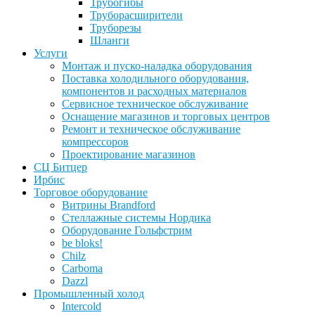
Трубогибы
Труборасширители
Труборезы
Шланги
Услуги
Монтаж и пуско-наладка оборудования
Поставка холодильного оборудования,
компонентов и расходных материалов
Сервисное техническое обслуживание
Оснащение магазинов и торговых центров
Ремонт и техническое обслуживание
компрессоров
Проектирование магазинов
СЦ Битцер
Ирбис
Торговое оборудование
Витрины Brandford
Стеллажные системы Нордика
Оборудование Гольфстрим
be bloks!
Chilz
Carboma
Dazzl
Промышленный холод
Intercold