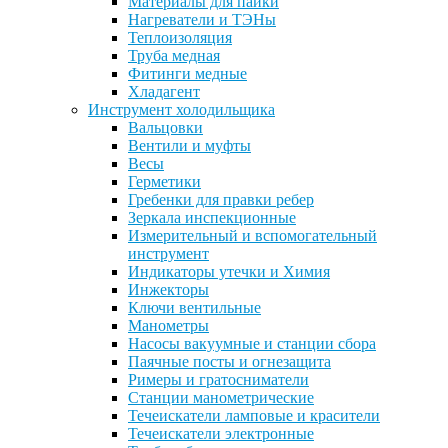
Материалы для пайки
Нагреватели и ТЭНы
Теплоизоляция
Труба медная
Фитинги медные
Хладагент
Инструмент холодильщика
Вальцовки
Вентили и муфты
Весы
Герметики
Гребенки для правки ребер
Зеркала инспекционные
Измерительный и вспомогательный
инструмент
Индикаторы утечки и Химия
Инжекторы
Ключи вентильные
Манометры
Насосы вакуумные и станции сбора
Паячные посты и огнезащита
Римеры и гратосниматели
Станции манометрические
Течеискатели ламповые и красители
Течеискатели электронные