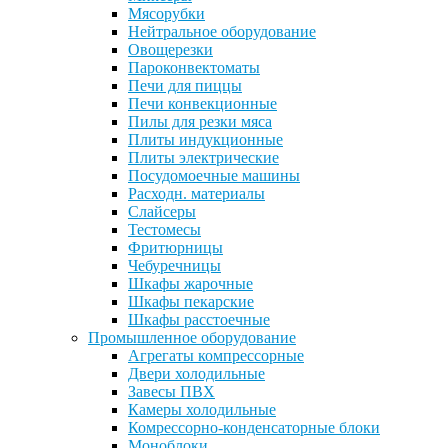
Мясорубки
Нейтральное оборудование
Овощерезки
Пароконвектоматы
Печи для пиццы
Печи конвекционные
Пилы для резки мяса
Плиты индукционные
Плиты электрические
Посудомоечные машины
Расходн. материалы
Слайсеры
Тестомесы
Фритюрницы
Чебуречницы
Шкафы жарочные
Шкафы пекарские
Шкафы расстоечные
Промышленное оборудование
Агрегаты компрессорные
Двери холодильные
Завесы ПВХ
Камеры холодильные
Комрессорно-конденсаторные блоки
Моноблоки