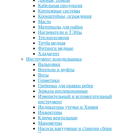
Дренаж, помпы
Кабельная продукция
Крепежные системы
Кронштейны, ограждения
Масло
Материалы для пайки
Нагреватели и ТЭНы
Теплоизоляция
Труба медная
Фитинги медные
Хладагент
Инструмент холодильщика
Вальцовки
Вентили и муфты
Весы
Герметики
Гребенки для правки ребер
Зеркала инспекционные
Измерительный и вспомогательный
инструмент
Индикаторы утечки и Химия
Инжекторы
Ключи вентильные
Манометры
Насосы вакуумные и станции сбора