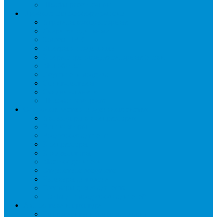
Шкафы расстоечные
Промышленное оборудование
Агрегаты компрессорные
Двери холодильные
Завесы ПВХ
Камеры холодильные
Комрессорно-конденсаторные блоки
Моноблоки
Осушители воздуха
Сплит-системы
Сэндвич-панели
Шоковая заморозка
Основные части холодильных систем
Аксессуары к компрессорам
Вентиляторы
Воздухоохладители
Компрессоры
Конденсаторы
Маслоотделители
Отделители жидкости
Ресиверы для масла
Ресиверы для хладагента
ТЭНы для воздухоохладителей
Автоматика и арматура
Виброгасители (вибровставки)