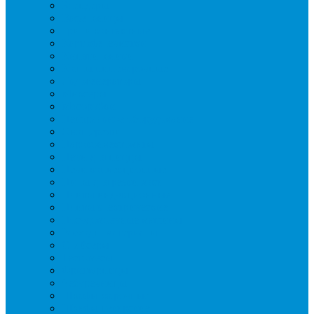
Блендеры
Вафельницы
Грили контактные
Картофелечистки
Кипятильники
Котлы пищеварочные
Льдогенераторы
Миксеры
Мясорубки
Нейтральное оборудование
Овощерезки
Пароконвектоматы
Печи для пиццы
Печи конвекционные
Пилы для резки мяса
Плиты индукционные
Плиты электрические
Посудомоечные машины
Расходн. материалы
Слайсеры
Тестомесы
Фритюрницы
Чебуречницы
Шкафы жарочные
Шкафы пекарские