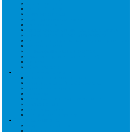
Запорные вентили
Масляный контур
Обратные клапаны
Предохранительные клапаны
Регуляторы давления
Регуляторы скорости вращения вентиляторов
Регуляторы температуры механические
Реле давления, протока, картриджные прессостаты
Смотровые стекла
Соленоидные клапаны и катушки
Терморегулирующие вентили (ТРВ)
Фильтры
Шумоглушители
Электрика и электроника
Автоматические выключатели
Датчики давления (преобразователи)
Датчики температуры
Контакторы
Переключатели и лампы сигнальные
Таймеры и реле
Щиты управления
Электронные контроллеры
Расходные материалы
Вибро- Шумо- Изоляция
Гайки, штуцеры