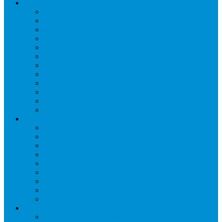
Торговое оборудование
Бонеты морозильные
Витрины кондитерские
Витрины морозильные
Витрины настольные
Витрины холодильные
Горки холодильные
Лари морозильные
Бонеты-Лари
Шкафы кондитерские
Столы холодильные
Шкафы морозильные
Шкафы холодильные
Стеллажи и прикассовая зона
Кассовые боксы
Комплектующие для стеллажей
Овощные развалы
Покупательские корзины и тележки
Распродажные корзины и столы
Стеллажи складские НОРДИКА
Стеллажи торговые НОРДИКА
Турникеты и ограждения
Шкафы для сумок
Технологическое оборудование
Аппараты для шаурмы