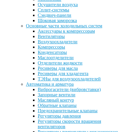
Осушители воздуха
Сплит-системы
Сэндвич-панели
Шоковая заморозка
Основные части холодильных систем
Аксессуары к компрессорам
Вентиляторы
Воздухоохладители
Компрессоры
Конденсаторы
Маслоотделители
Отделители жидкости
Ресиверы для масла
Ресиверы для хладагента
ТЭНы для воздухоохладителей
Автоматика и арматура
Виброгасители (вибровставки)
Запорные вентили
Масляный контур
Обратные клапаны
Предохранительные клапаны
Регуляторы давления
Регуляторы скорости вращения
вентиляторов
Регуляторы температуры механические