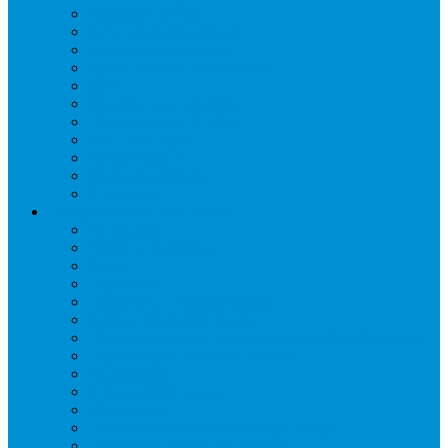
Дренаж, помпы
Кабельная продукция
Крепежные системы
Кронштейны, ограждения
Масло
Материалы для пайки
Нагреватели и ТЭНы
Теплоизоляция
Труба медная
Фитинги медные
Хладагент
Инструмент холодильщика
Вальцовки
Вентили и муфты
Весы
Герметики
Гребенки для правки ребер
Зеркала инспекционные
Измерительный и вспомогательный инструмент
Индикаторы утечки и Химия
Инжекторы
Ключи вентильные
Манометры
Насосы вакуумные и станции сбора
Паячные посты и огнезащита