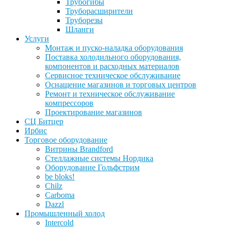
Трубогибы
Труборасширители
Труборезы
Шланги
Услуги
Монтаж и пуско-наладка оборудования
Поставка холодильного оборудования,
компонентов и расходных материалов
Сервисное техническое обслуживание
Оснащение магазинов и торговых центров
Ремонт и техническое обслуживание
компрессоров
Проектирование магазинов
СЦ Битцер
Ирбис
Торговое оборудование
Витрины Brandford
Стеллажные системы Нордика
Оборудование Гольфстрим
be bloks!
Chilz
Carboma
Dazzl
Промышленный холод
Intercold