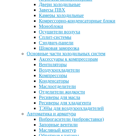
Двери холодильные
Завесы ПВХ
Камеры холодильные
Комрессорно-конденсаторные блоки
Моноблоки
Осушители воздуха
Сплит-системы
Сэндвич-панели
Шоковая заморозка
Основные части холодильных систем
Аксессуары к компрессорам
Вентиляторы
Воздухоохладители
Компрессоры
Конденсаторы
Маслоотделители
Отделители жидкости
Ресиверы для масла
Ресиверы для хладагента
ТЭНы для воздухоохладителей
Автоматика и арматура
Виброгасители (вибровставки)
Запорные вентили
Масляный контур
Обратные клапаны