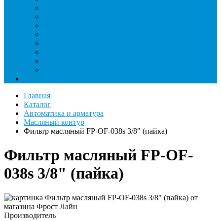
Римеры и гратосниматели
Станции манометрические
Течеискатели ламповые и красители
Течеискатели электронные
Трубогибы
Труборасширители
Труборезы
Шланги
Еще
Главная
Каталог
Автоматика и арматура
Масляный контур
Фильтр масляный FP-OF-038s 3/8" (пайка)
Фильтр масляный FP-OF-
038s 3/8" (пайка)
Производитель