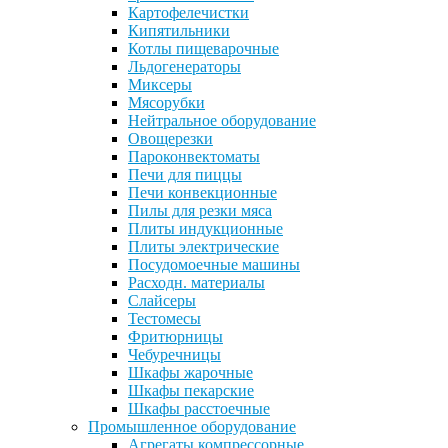
Картофелечистки
Кипятильники
Котлы пищеварочные
Льдогенераторы
Миксеры
Мясорубки
Нейтральное оборудование
Овощерезки
Пароконвектоматы
Печи для пиццы
Печи конвекционные
Пилы для резки мяса
Плиты индукционные
Плиты электрические
Посудомоечные машины
Расходн. материалы
Слайсеры
Тестомесы
Фритюрницы
Чебуречницы
Шкафы жарочные
Шкафы пекарские
Шкафы расстоечные
Промышленное оборудование
Агрегаты компрессорные