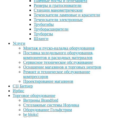
Паячные посты и огнезащита
Римеры и гратосниматели
Станции манометрические
Течеискатели ламповые и красители
Течеискатели электронные
Трубогибы
Труборасширители
Труборезы
Шланги
Услуги
Монтаж и пуско-наладка оборудования
Поставка холодильного оборудования,
компонентов и расходных материалов
Сервисное техническое обслуживание
Оснащение магазинов и торговых центров
Ремонт и техническое обслуживание
компрессоров
Проектирование магазинов
СЦ Битцер
Ирбис
Торговое оборудование
Витрины Brandford
Стеллажные системы Нордика
Оборудование Гольфстрим
be bloks!