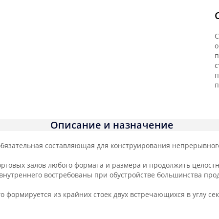
С
о
п
с
п
п
Описание и назначение
 обязательная составляющая для конструирования непрерывног
орговых залов любого формата и размера и продолжить целост
 внутреннего востребованы при обустройстве большинства прод
о формируется из крайних стоек двух встречающихся в углу сек