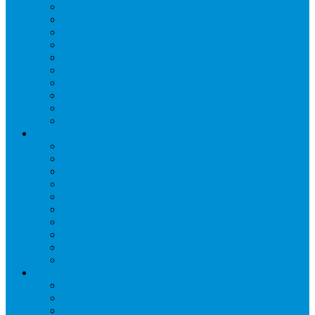
Агрегаты компрессорные
Двери холодильные
Завесы ПВХ
Камеры холодильные
Комрессорно-конденсаторные блоки
Моноблоки
Осушители воздуха
Сплит-системы
Сэндвич-панели
Шоковая заморозка
Основные части холодильных систем
Аксессуары к компрессорам
Вентиляторы
Воздухоохладители
Компрессоры
Конденсаторы
Маслоотделители
Отделители жидкости
Ресиверы для масла
Ресиверы для хладагента
ТЭНы для воздухоохладителей
Автоматика и арматура
Виброгасители (вибровставки)
Запорные вентили
Масляный контур