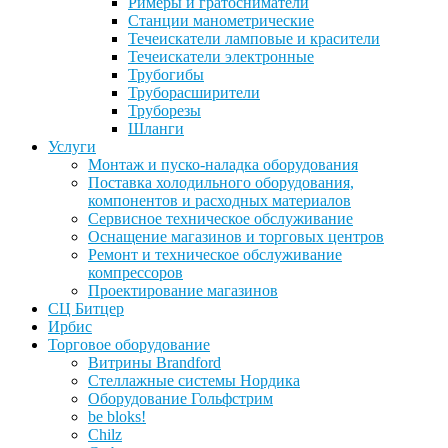
Римеры и гратосниматели
Станции манометрические
Течеискатели ламповые и красители
Течеискатели электронные
Трубогибы
Труборасширители
Труборезы
Шланги
Услуги
Монтаж и пуско-наладка оборудования
Поставка холодильного оборудования,
компонентов и расходных материалов
Сервисное техническое обслуживание
Оснащение магазинов и торговых центров
Ремонт и техническое обслуживание
компрессоров
Проектирование магазинов
СЦ Битцер
Ирбис
Торговое оборудование
Витрины Brandford
Стеллажные системы Нордика
Оборудование Гольфстрим
be bloks!
Chilz