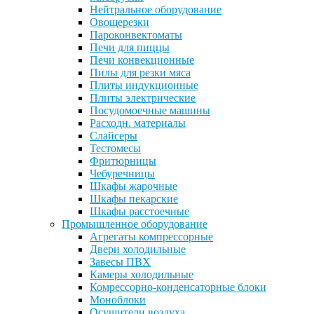
Нейтральное оборудование
Овощерезки
Пароконвектоматы
Печи для пиццы
Печи конвекционные
Пилы для резки мяса
Плиты индукционные
Плиты электрические
Посудомоечные машины
Расходн. материалы
Слайсеры
Тестомесы
Фритюрницы
Чебуречницы
Шкафы жарочные
Шкафы пекарские
Шкафы расстоечные
Промышленное оборудование
Агрегаты компрессорные
Двери холодильные
Завесы ПВХ
Камеры холодильные
Комрессорно-конденсаторные блоки
Моноблоки
Осушители воздуха