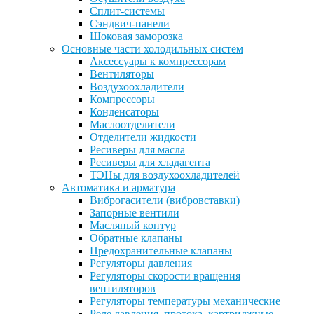
Сплит-системы
Сэндвич-панели
Шоковая заморозка
Основные части холодильных систем
Аксессуары к компрессорам
Вентиляторы
Воздухоохладители
Компрессоры
Конденсаторы
Маслоотделители
Отделители жидкости
Ресиверы для масла
Ресиверы для хладагента
ТЭНы для воздухоохладителей
Автоматика и арматура
Виброгасители (вибровставки)
Запорные вентили
Масляный контур
Обратные клапаны
Предохранительные клапаны
Регуляторы давления
Регуляторы скорости вращения
вентиляторов
Регуляторы температуры механические
Реле давления, протока, картриджные