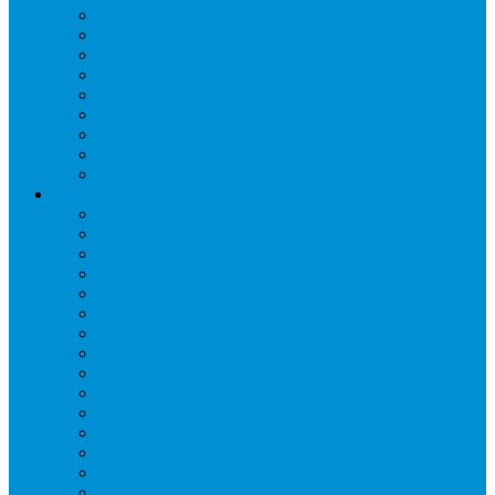
Крепежные системы
Кронштейны, ограждения
Масло
Материалы для пайки
Нагреватели и ТЭНы
Теплоизоляция
Труба медная
Фитинги медные
Хладагент
Инструмент холодильщика
Вальцовки
Вентили и муфты
Весы
Герметики
Гребенки для правки ребер
Зеркала инспекционные
Измерительный и вспомогательный инструмент
Индикаторы утечки и Химия
Инжекторы
Ключи вентильные
Манометры
Насосы вакуумные и станции сбора
Паячные посты и огнезащита
Римеры и гратосниматели
Станции манометрические