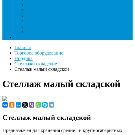
Течеискатели ламповые и красители
Течеискатели электронные
Трубогибы
Труборасширители
Труборезы
Шланги
Еще
Главная
Торговое оборудование
Нордика
Стеллажи складские
Стеллаж малый складской
Стеллаж малый складской
Стеллаж малый складской
Предназначен для хранения средне - и крупногабаритных