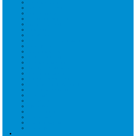
Грили контактные
Картофелечистки
Кипятильники
Котлы пищеварочные
Льдогенераторы
Миксеры
Мясорубки
Нейтральное оборудование
Овощерезки
Пароконвектоматы
Печи для пиццы
Печи конвекционные
Пилы для резки мяса
Плиты индукционные
Плиты электрические
Посудомоечные машины
Расходн. материалы
Слайсеры
Тестомесы
Фритюрницы
Чебуречницы
Шкафы жарочные
Шкафы пекарские
Шкафы расстоечные
Промышленное оборудование