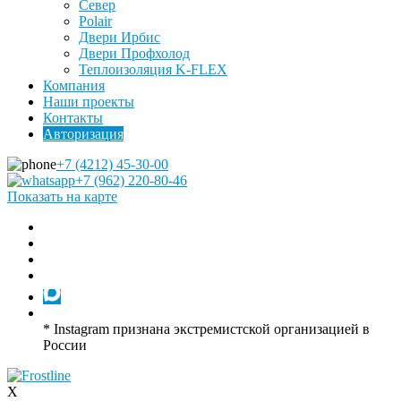
Север
Polair
Двери Ирбис
Двери Профхолод
Теплоизоляция K-FLEX
Компания
Наши проекты
Контакты
Авторизация
+7 (4212) 45-30-00
+7 (962) 220-80-46
Показать на карте
* Instagram признана экстремистской организацией в
России
X