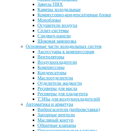
Завесы ПВХ
Камеры холодильные
Комрессорно-конденсаторные блоки
Моноблоки
Осушители воздуха
Сплит-системы
Сэндвич-панели
Шоковая заморозка
Основные части холодильных систем
Аксессуары к компрессорам
Вентиляторы
Воздухоохладители
Компрессоры
Конденсаторы
Маслоотделители
Отделители жидкости
Ресиверы для масла
Ресиверы для хладагента
ТЭНы для воздухоохладителей
Автоматика и арматура
Виброгасители (вибровставки)
Запорные вентили
Масляный контур
Обратные клапаны
Предохранительные клапаны