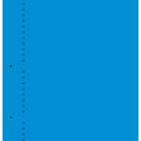
Обратные клапаны
Предохранительные клапаны
Регуляторы давления
Регуляторы скорости вращения вентиляторов
Регуляторы температуры механические
Реле давления, протока, картриджные прессостаты
Смотровые стекла
Соленоидные клапаны и катушки
Терморегулирующие вентили (ТРВ)
Фильтры
Шумоглушители
Электрика и электроника
Автоматические выключатели
Датчики давления (преобразователи)
Датчики температуры
Контакторы
Переключатели и лампы сигнальные
Таймеры и реле
Щиты управления
Электронные контроллеры
Расходные материалы
Вибро- Шумо- Изоляция
Гайки, штуцеры
Дренаж, помпы
Кабельная продукция