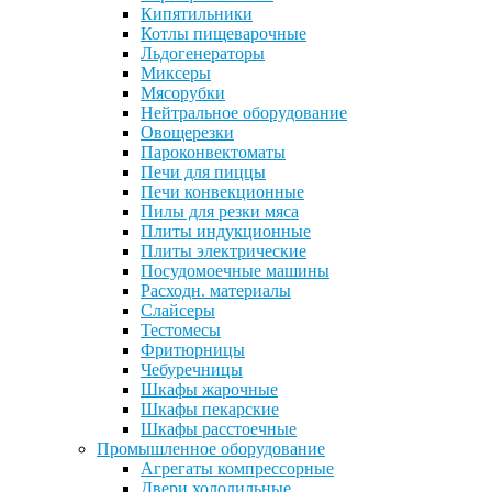
Кипятильники
Котлы пищеварочные
Льдогенераторы
Миксеры
Мясорубки
Нейтральное оборудование
Овощерезки
Пароконвектоматы
Печи для пиццы
Печи конвекционные
Пилы для резки мяса
Плиты индукционные
Плиты электрические
Посудомоечные машины
Расходн. материалы
Слайсеры
Тестомесы
Фритюрницы
Чебуречницы
Шкафы жарочные
Шкафы пекарские
Шкафы расстоечные
Промышленное оборудование
Агрегаты компрессорные
Двери холодильные