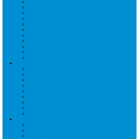
Витрины кондитерские
Витрины морозильные
Витрины настольные
Витрины холодильные
Горки холодильные
Лари морозильные
Бонеты-Лари
Шкафы кондитерские
Столы холодильные
Шкафы морозильные
Шкафы холодильные
Стеллажи и прикассовая зона
Кассовые боксы
Комплектующие для стеллажей
Овощные развалы
Покупательские корзины и тележки
Распродажные корзины и столы
Стеллажи складские НОРДИКА
Стеллажи торговые НОРДИКА
Турникеты и ограждения
Шкафы для сумок
Технологическое оборудование
Аппараты для шаурмы
Блендеры
Вафельницы