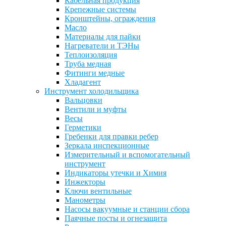
Кабельная продукция
Крепежные системы
Кронштейны, ограждения
Масло
Материалы для пайки
Нагреватели и ТЭНы
Теплоизоляция
Труба медная
Фитинги медные
Хладагент
Инструмент холодильщика
Вальцовки
Вентили и муфты
Весы
Герметики
Гребенки для правки ребер
Зеркала инспекционные
Измерительный и вспомогательный
инструмент
Индикаторы утечки и Химия
Инжекторы
Ключи вентильные
Манометры
Насосы вакуумные и станции сбора
Паячные посты и огнезащита