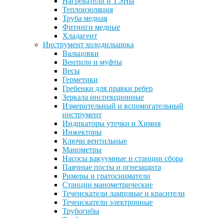
Нагреватели и ТЭНы
Теплоизоляция
Труба медная
Фитинги медные
Хладагент
Инструмент холодильщика
Вальцовки
Вентили и муфты
Весы
Герметики
Гребенки для правки ребер
Зеркала инспекционные
Измерительный и вспомогательный
инструмент
Индикаторы утечки и Химия
Инжекторы
Ключи вентильные
Манометры
Насосы вакуумные и станции сбора
Паячные посты и огнезащита
Римеры и гратосниматели
Станции манометрические
Течеискатели ламповые и красители
Течеискатели электронные
Трубогибы