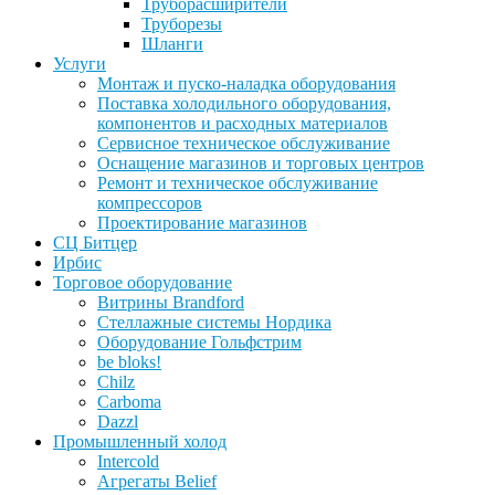
Труборасширители
Труборезы
Шланги
Услуги
Монтаж и пуско-наладка оборудования
Поставка холодильного оборудования,
компонентов и расходных материалов
Сервисное техническое обслуживание
Оснащение магазинов и торговых центров
Ремонт и техническое обслуживание
компрессоров
Проектирование магазинов
СЦ Битцер
Ирбис
Торговое оборудование
Витрины Brandford
Стеллажные системы Нордика
Оборудование Гольфстрим
be bloks!
Chilz
Carboma
Dazzl
Промышленный холод
Intercold
Агрегаты Belief