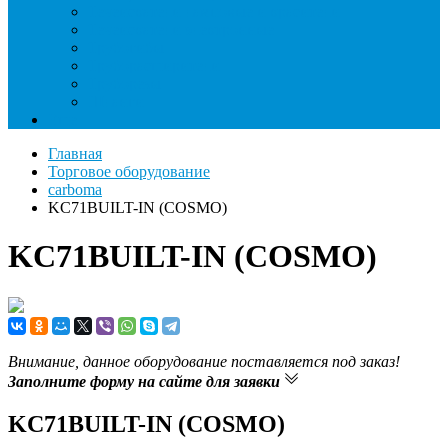
Течеискатели ламповые и красители
Течеискатели электронные
Трубогибы
Труборасширители
Труборезы
Шланги
Еще
Главная
Торговое оборудование
carboma
KC71BUILT-IN (COSMO)
KC71BUILT-IN (COSMO)
Внимание, данное оборудование поставляется под заказ!
Заполните форму на сайте для заявки
KC71BUILT-IN (COSMO)