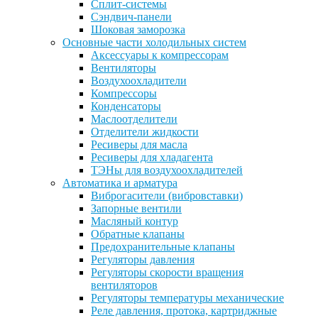
Сплит-системы
Сэндвич-панели
Шоковая заморозка
Основные части холодильных систем
Аксессуары к компрессорам
Вентиляторы
Воздухоохладители
Компрессоры
Конденсаторы
Маслоотделители
Отделители жидкости
Ресиверы для масла
Ресиверы для хладагента
ТЭНы для воздухоохладителей
Автоматика и арматура
Виброгасители (вибровставки)
Запорные вентили
Масляный контур
Обратные клапаны
Предохранительные клапаны
Регуляторы давления
Регуляторы скорости вращения
вентиляторов
Регуляторы температуры механические
Реле давления, протока, картриджные