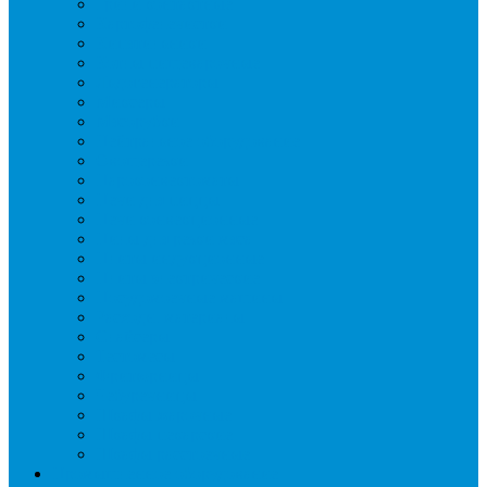
Грили контактные
Картофелечистки
Кипятильники
Котлы пищеварочные
Льдогенераторы
Миксеры
Мясорубки
Нейтральное оборудование
Овощерезки
Пароконвектоматы
Печи для пиццы
Печи конвекционные
Пилы для резки мяса
Плиты индукционные
Плиты электрические
Посудомоечные машины
Расходн. материалы
Слайсеры
Тестомесы
Фритюрницы
Чебуречницы
Шкафы жарочные
Шкафы пекарские
Шкафы расстоечные
Промышленное оборудование