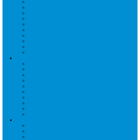
Агрегаты компрессорные
Двери холодильные
Завесы ПВХ
Камеры холодильные
Комрессорно-конденсаторные блоки
Моноблоки
Осушители воздуха
Сплит-системы
Сэндвич-панели
Шоковая заморозка
Основные части холодильных систем
Аксессуары к компрессорам
Вентиляторы
Воздухоохладители
Компрессоры
Конденсаторы
Маслоотделители
Отделители жидкости
Ресиверы для масла
Ресиверы для хладагента
ТЭНы для воздухоохладителей
Автоматика и арматура
Виброгасители (вибровставки)
Запорные вентили
Масляный контур