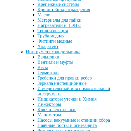
Крепежные системы
Кронштейны, ограждения
Масло
Материалы для пайки
Нагреватели и ТЭНы
Теплоизоляция
Труба медная
Фитинги медные
Хладагент
Инструмент холодильщика
Вальцовки
Вентили и муфты
Весы
Герметики
Гребенки для правки ребер
Зеркала инспекционные
Измерительный и вспомогательный
инструмент
Индикаторы утечки и Химия
Инжекторы
Ключи вентильные
Манометры
Насосы вакуумные и станции сбора
Паячные посты и огнезащита
Римеры и гратосниматели