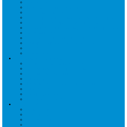
Обратные клапаны
Предохранительные клапаны
Регуляторы давления
Регуляторы скорости вращения вентиляторов
Регуляторы температуры механические
Реле давления, протока, картриджные прессостаты
Смотровые стекла
Соленоидные клапаны и катушки
Терморегулирующие вентили (ТРВ)
Фильтры
Шумоглушители
Электрика и электроника
Автоматические выключатели
Датчики давления (преобразователи)
Датчики температуры
Контакторы
Переключатели и лампы сигнальные
Таймеры и реле
Щиты управления
Электронные контроллеры
Расходные материалы
Вибро- Шумо- Изоляция
Гайки, штуцеры
Дренаж, помпы
Кабельная продукция