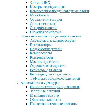
Завесы ПВХ
Камеры холодильные
Комрессорно-конденсаторные блоки
Моноблоки
Осушители воздуха
Сплит-системы
Сэндвич-панели
Шоковая заморозка
Основные части холодильных систем
Аксессуары к компрессорам
Вентиляторы
Воздухоохладители
Компрессоры
Конденсаторы
Маслоотделители
Отделители жидкости
Ресиверы для масла
Ресиверы для хладагента
ТЭНы для воздухоохладителей
Автоматика и арматура
Виброгасители (вибровставки)
Запорные вентили
Масляный контур
Обратные клапаны
Предохранительные клапаны