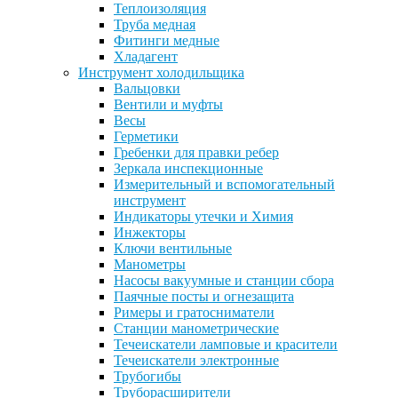
Теплоизоляция
Труба медная
Фитинги медные
Хладагент
Инструмент холодильщика
Вальцовки
Вентили и муфты
Весы
Герметики
Гребенки для правки ребер
Зеркала инспекционные
Измерительный и вспомогательный
инструмент
Индикаторы утечки и Химия
Инжекторы
Ключи вентильные
Манометры
Насосы вакуумные и станции сбора
Паячные посты и огнезащита
Римеры и гратосниматели
Станции манометрические
Течеискатели ламповые и красители
Течеискатели электронные
Трубогибы
Труборасширители