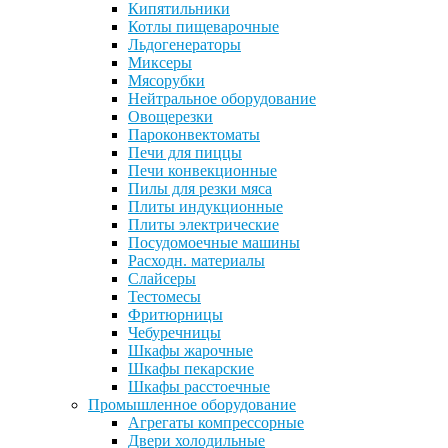
Кипятильники
Котлы пищеварочные
Льдогенераторы
Миксеры
Мясорубки
Нейтральное оборудование
Овощерезки
Пароконвектоматы
Печи для пиццы
Печи конвекционные
Пилы для резки мяса
Плиты индукционные
Плиты электрические
Посудомоечные машины
Расходн. материалы
Слайсеры
Тестомесы
Фритюрницы
Чебуречницы
Шкафы жарочные
Шкафы пекарские
Шкафы расстоечные
Промышленное оборудование
Агрегаты компрессорные
Двери холодильные