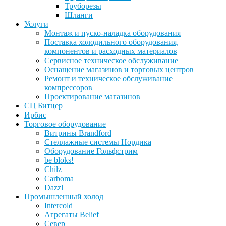
Труборезы
Шланги
Услуги
Монтаж и пуско-наладка оборудования
Поставка холодильного оборудования,
компонентов и расходных материалов
Сервисное техническое обслуживание
Оснащение магазинов и торговых центров
Ремонт и техническое обслуживание
компрессоров
Проектирование магазинов
СЦ Битцер
Ирбис
Торговое оборудование
Витрины Brandford
Стеллажные системы Нордика
Оборудование Гольфстрим
be bloks!
Chilz
Carboma
Dazzl
Промышленный холод
Intercold
Агрегаты Belief
Север