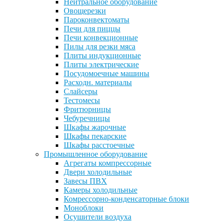
Нейтральное оборудование
Овощерезки
Пароконвектоматы
Печи для пиццы
Печи конвекционные
Пилы для резки мяса
Плиты индукционные
Плиты электрические
Посудомоечные машины
Расходн. материалы
Слайсеры
Тестомесы
Фритюрницы
Чебуречницы
Шкафы жарочные
Шкафы пекарские
Шкафы расстоечные
Промышленное оборудование
Агрегаты компрессорные
Двери холодильные
Завесы ПВХ
Камеры холодильные
Комрессорно-конденсаторные блоки
Моноблоки
Осушители воздуха