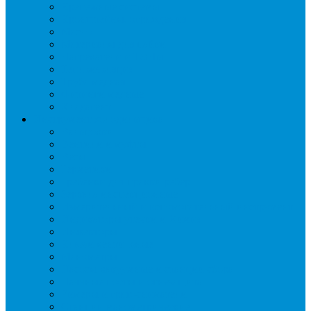
Крепежные системы
Кронштейны, ограждения
Масло
Материалы для пайки
Нагреватели и ТЭНы
Теплоизоляция
Труба медная
Фитинги медные
Хладагент
Инструмент холодильщика
Вальцовки
Вентили и муфты
Весы
Герметики
Гребенки для правки ребер
Зеркала инспекционные
Измерительный и вспомогательный инструмент
Индикаторы утечки и Химия
Инжекторы
Ключи вентильные
Манометры
Насосы вакуумные и станции сбора
Паячные посты и огнезащита
Римеры и гратосниматели
Станции манометрические