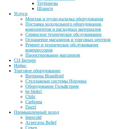
Труборезы
Шланги
Услуги
Монтаж и пуско-наладка оборудования
Поставка холодильного оборудования,
компонентов и расходных материалов
Сервисное техническое обслуживание
Оснащение магазинов и торговых центров
Ремонт и техническое обслуживание
компрессоров
Проектирование магазинов
СЦ Битцер
Ирбис
Торговое оборудование
Витрины Brandford
Стеллажные системы Нордика
Оборудование Гольфстрим
be bloks!
Chilz
Carboma
Dazzl
Промышленный холод
Intercold
Агрегаты Belief
Север