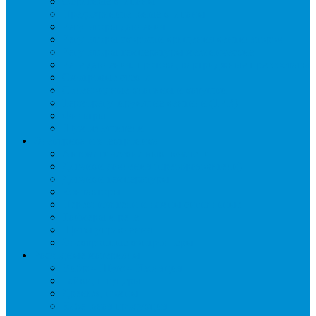
Обратные клапаны
Предохранительные клапаны
Регуляторы давления
Регуляторы скорости вращения вентиляторов
Регуляторы температуры механические
Реле давления, протока, картриджные прессостаты
Смотровые стекла
Соленоидные клапаны и катушки
Терморегулирующие вентили (ТРВ)
Фильтры
Шумоглушители
Электрика и электроника
Автоматические выключатели
Датчики давления (преобразователи)
Датчики температуры
Контакторы
Переключатели и лампы сигнальные
Таймеры и реле
Щиты управления
Электронные контроллеры
Расходные материалы
Вибро- Шумо- Изоляция
Гайки, штуцеры
Дренаж, помпы
Кабельная продукция