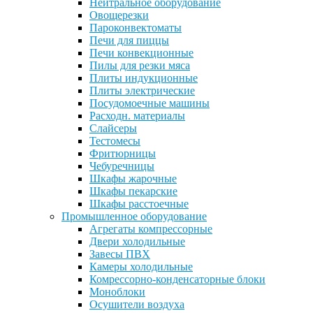
Нейтральное оборудование
Овощерезки
Пароконвектоматы
Печи для пиццы
Печи конвекционные
Пилы для резки мяса
Плиты индукционные
Плиты электрические
Посудомоечные машины
Расходн. материалы
Слайсеры
Тестомесы
Фритюрницы
Чебуречницы
Шкафы жарочные
Шкафы пекарские
Шкафы расстоечные
Промышленное оборудование
Агрегаты компрессорные
Двери холодильные
Завесы ПВХ
Камеры холодильные
Комрессорно-конденсаторные блоки
Моноблоки
Осушители воздуха