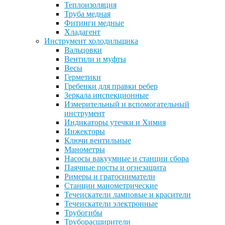
Теплоизоляция
Труба медная
Фитинги медные
Хладагент
Инструмент холодильщика
Вальцовки
Вентили и муфты
Весы
Герметики
Гребенки для правки ребер
Зеркала инспекционные
Измерительный и вспомогательный
инструмент
Индикаторы утечки и Химия
Инжекторы
Ключи вентильные
Манометры
Насосы вакуумные и станции сбора
Паячные посты и огнезащита
Римеры и гратосниматели
Станции манометрические
Течеискатели ламповые и красители
Течеискатели электронные
Трубогибы
Труборасширители