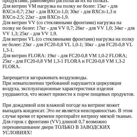
продуктами, равномерно располагая их на полках.
Для витрин VМ нагрузка на полку не более: 15кг - для
ВХСп-0,7; 23кг - для ВХСп-1,0; 30кг - для ВХСп-1,3 и
ВХСп-2,5; 22кг - для ВХСп-1,9.
Для витрин VV (со стеклянными фронтами) нагрузка на
полку не более: 17кг - для VV 0,7; 26кг - для VV 1,0; 34кг - для
VV 1,3; 25кг - для VV 1,9.
Для витрин VL (со стеклянными фронтами) нагрузка на полку
не более: 23кг - для FC20-0,8 VL 1,0-1; 30кг - для FC20-0,8 VL
1,3-1.
Для витрин FLORA: 19кг - для FC20-0,8 VM 1,0-2 FLORA;
25кг - для FC20-0,8 VM 1,3-1 FLORA и FC20-0,8 VM 1,3-2
FLORA.
Запрещается загораживать воздуховоды.
При невыполнении требований нарушается циркуляция
воздуха, эксплуатационные характеристики изделия
ухудшаются, что может привести к порче пищевых продуктов.
При дождливой или влажной погоде на витрине может
выпадать конденсат. Это не является неисправностью. В этом
случае время от времени протирайте витрину мягкой тканью.
Для горок с фронтами (VV) длиной 0,7 возможно
перенавешивание двери ТОЛЬКО В ЗАВОДСКИХ
УСЛОВИЯХ!