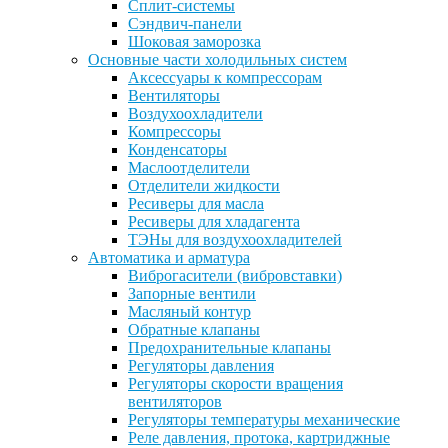
Сплит-системы
Сэндвич-панели
Шоковая заморозка
Основные части холодильных систем
Аксессуары к компрессорам
Вентиляторы
Воздухоохладители
Компрессоры
Конденсаторы
Маслоотделители
Отделители жидкости
Ресиверы для масла
Ресиверы для хладагента
ТЭНы для воздухоохладителей
Автоматика и арматура
Виброгасители (вибровставки)
Запорные вентили
Масляный контур
Обратные клапаны
Предохранительные клапаны
Регуляторы давления
Регуляторы скорости вращения
вентиляторов
Регуляторы температуры механические
Реле давления, протока, картриджные