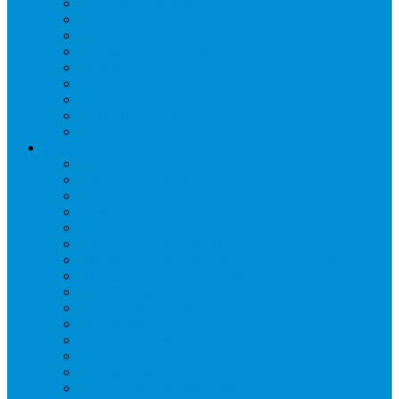
Крепежные системы
Кронштейны, ограждения
Масло
Материалы для пайки
Нагреватели и ТЭНы
Теплоизоляция
Труба медная
Фитинги медные
Хладагент
Инструмент холодильщика
Вальцовки
Вентили и муфты
Весы
Герметики
Гребенки для правки ребер
Зеркала инспекционные
Измерительный и вспомогательный инструмент
Индикаторы утечки и Химия
Инжекторы
Ключи вентильные
Манометры
Насосы вакуумные и станции сбора
Паячные посты и огнезащита
Римеры и гратосниматели
Станции манометрические