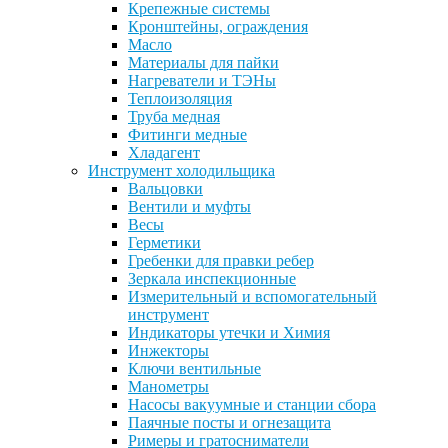
Крепежные системы
Кронштейны, ограждения
Масло
Материалы для пайки
Нагреватели и ТЭНы
Теплоизоляция
Труба медная
Фитинги медные
Хладагент
Инструмент холодильщика
Вальцовки
Вентили и муфты
Весы
Герметики
Гребенки для правки ребер
Зеркала инспекционные
Измерительный и вспомогательный
инструмент
Индикаторы утечки и Химия
Инжекторы
Ключи вентильные
Манометры
Насосы вакуумные и станции сбора
Паячные посты и огнезащита
Римеры и гратосниматели