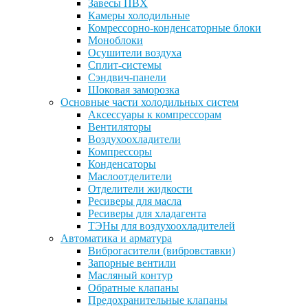
Завесы ПВХ
Камеры холодильные
Комрессорно-конденсаторные блоки
Моноблоки
Осушители воздуха
Сплит-системы
Сэндвич-панели
Шоковая заморозка
Основные части холодильных систем
Аксессуары к компрессорам
Вентиляторы
Воздухоохладители
Компрессоры
Конденсаторы
Маслоотделители
Отделители жидкости
Ресиверы для масла
Ресиверы для хладагента
ТЭНы для воздухоохладителей
Автоматика и арматура
Виброгасители (вибровставки)
Запорные вентили
Масляный контур
Обратные клапаны
Предохранительные клапаны