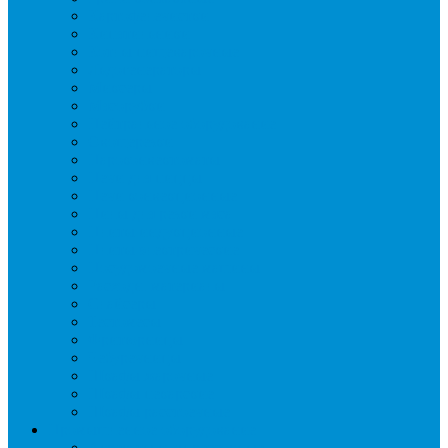
Картофелечистки
Кипятильники
Котлы пищеварочные
Льдогенераторы
Миксеры
Мясорубки
Нейтральное оборудование
Овощерезки
Пароконвектоматы
Печи для пиццы
Печи конвекционные
Пилы для резки мяса
Плиты индукционные
Плиты электрические
Посудомоечные машины
Расходн. материалы
Слайсеры
Тестомесы
Фритюрницы
Чебуречницы
Шкафы жарочные
Шкафы пекарские
Шкафы расстоечные
Промышленное оборудование
Агрегаты компрессорные