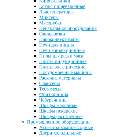
Кипятильники
Котлы пищеварочные
Льдогенераторы
Миксеры
Мясорубки
Нейтральное оборудование
Овощерезки
Пароконвектоматы
Печи для пиццы
Печи конвекционные
Пилы для резки мяса
Плиты индукционные
Плиты электрические
Посудомоечные машины
Расходн. материалы
Слайсеры
Тестомесы
Фритюрницы
Чебуречницы
Шкафы жарочные
Шкафы пекарские
Шкафы расстоечные
Промышленное оборудование
Агрегаты компрессорные
Двери холодильные