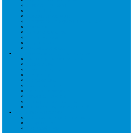
Двери холодильные
Завесы ПВХ
Камеры холодильные
Комрессорно-конденсаторные блоки
Моноблоки
Осушители воздуха
Сплит-системы
Сэндвич-панели
Шоковая заморозка
Основные части холодильных систем
Аксессуары к компрессорам
Вентиляторы
Воздухоохладители
Компрессоры
Конденсаторы
Маслоотделители
Отделители жидкости
Ресиверы для масла
Ресиверы для хладагента
ТЭНы для воздухоохладителей
Автоматика и арматура
Виброгасители (вибровставки)
Запорные вентили
Масляный контур