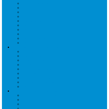
Витрины морозильные
Витрины настольные
Витрины холодильные
Горки холодильные
Лари морозильные
Бонеты-Лари
Шкафы кондитерские
Столы холодильные
Шкафы морозильные
Шкафы холодильные
Стеллажи и прикассовая зона
Кассовые боксы
Комплектующие для стеллажей
Овощные развалы
Покупательские корзины и тележки
Распродажные корзины и столы
Стеллажи складские НОРДИКА
Стеллажи торговые НОРДИКА
Турникеты и ограждения
Шкафы для сумок
Технологическое оборудование
Аппараты для шаурмы
Блендеры
Вафельницы
Грили контактные