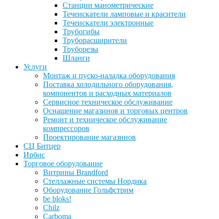
Станции манометрические
Течеискатели ламповые и красители
Течеискатели электронные
Трубогибы
Труборасширители
Труборезы
Шланги
Услуги
Монтаж и пуско-наладка оборудования
Поставка холодильного оборудования,
компонентов и расходных материалов
Сервисное техническое обслуживание
Оснащение магазинов и торговых центров
Ремонт и техническое обслуживание
компрессоров
Проектирование магазинов
СЦ Битцер
Ирбис
Торговое оборудование
Витрины Brandford
Стеллажные системы Нордика
Оборудование Гольфстрим
be bloks!
Chilz
Carboma