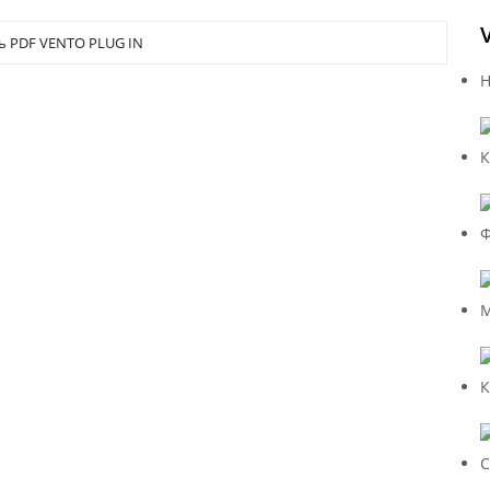
ь PDF VENTO PLUG IN
Н
К
Ф
М
К