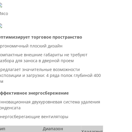
ясо
птимизирует торговое пространство
ргономичный плоский дизайн
омпактные внешние габариты не требуют
азбора для заноса в дверной проем
редлагает значительные возможности
кспозиции и загрузки: 4 ряда полок глубиной 400
мм
ффективное энергосбережение
нновационная двухуровневая система удаления
онденсата
нергосберегающие вентиляторы
Тип
Диапазон
Хладагент