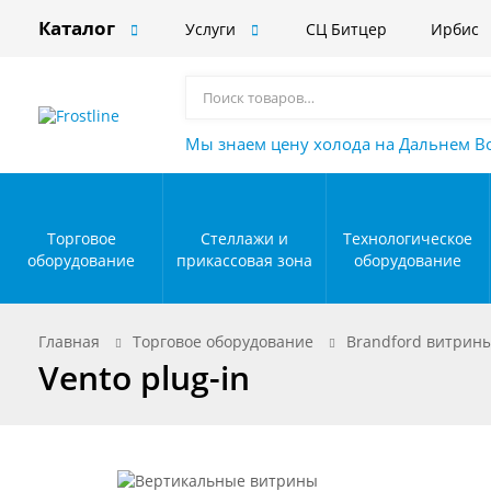
Каталог
Услуги
СЦ Битцер
Ирбис
Мы знаем цену холода на Дальнем В
Торговое
Стеллажи и
Технологическое
оборудование
прикассовая зона
оборудование
Главная
Торговое оборудование
Brandford витрин
Vento plug-in