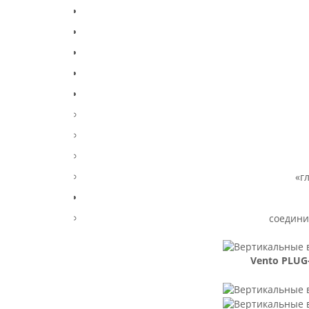
«г
соедини
Vento PLUG