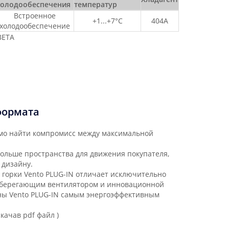
холодообеспечения
температур
Встроенное
+1...+7°C
404A
холодообеспечение
ВЕТА
формата
имо найти компромисс между максимальной
больше пространства для движения покупателя,
 дизайну.
 горки Vento PLUG-IN отличает исключительно
осберегающим вентилятором и инновационной
ны Vento PLUG-IN самым энергоэффективным
качав pdf файл )