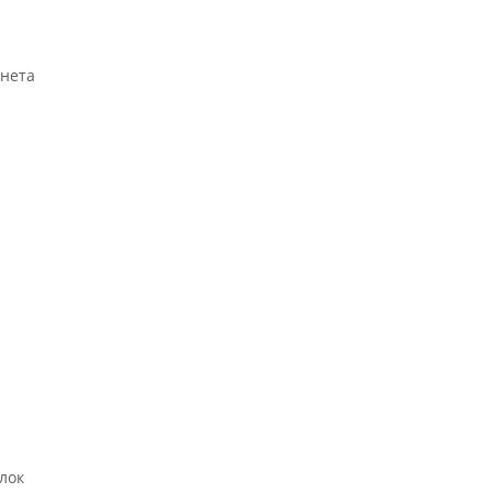
инета
лок