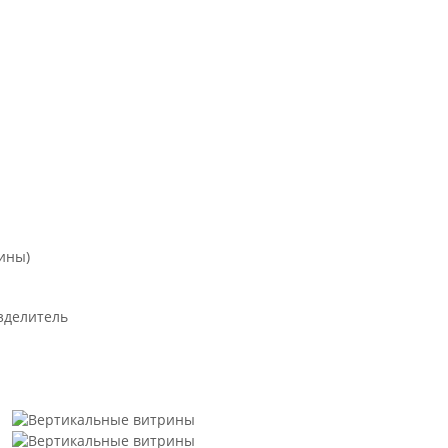
ины)
зделитель